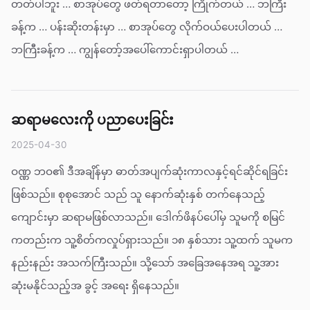
တတ်ပါဘူး … စာအုပ်တွေ ဖတ်ရတာတော့ ကြိုက်တယ် … ဘကြီး
ခန့်က … ပန်းဆိုးတန်းမှာ … စာအုပ်တွေ လိုက်ဝယ်ပေးပါတယ် …
ဘကြီးခန့်က … ကျွန်တော့်အပေါ်ကောင်းရှာပါတယ် …
ဆရာမလေးကို ပညာပေးခြင်း
2025-04-30
ဝဏ္ဏ ဘဝ၏ ဒီအချိန်မှာ ဓာတ်အပျက်ဆုံးကာလနှင့်ရင်ဆိုင်ရခြင်း
ဖြစ်သည်။ စုစုအောင် သည် သူ နောက်ဆုံးနှစ် တက်နေသည့်
ကျောင်းမှာ ဆရာမဖြစ်လာသည်။ ဒေါက်ဖိနပ်ပေါ်မှ သူမကို စမြင်
ကတည်းက သူ့စိတ်ကလှုပ်ရှားသည်။ ၁၈ နှစ်သား သူ့ထက် သူမက
နည်းနည်း အသက်ကြီးသည်။ သို့သော် အခြေအနေအရ သူ့အား
ဆုံးမနိုင်သည့်အ ခွင့် အရေး ရှိနေသည်။