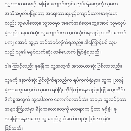
သူ့ အားကစားနှင့် အခြား ကျောင်းတွင်း လုပ်ငန်းတွေကို သူမက
အသိအမှတ်မပြုတော့ အရေးထားရမည့်ကျောင်းသားစာရင်းမှာ
လည်း သူမပါတော့။ သူ့ဘဝမှာ အခက်အခဲတွေတွေ့အောင် သူမလုပ်
ခဲ့သည်။ နောက်ဆုံး သူကျောင်းက ထွက်လိုက်ရသည် အထိ။ ထောင်
မကျ အောင် သူ့မှာ တပ်ထဲဝင်လိုက်ရသည်။ ဒါကြောင့်ပင် သူမ
သည် သူ၏ မနှစ်သက်ဆုံး တစ်ယောက် ဖြစ်ခဲ့ရသည်။
ဒါကြောင့်လည်း ခုချိန်က သူ့အတွက် အသာယာဆုံးဖြစ်လာသည်။
သူမကို နောက်ဆုံးမြင်လိုက်ရသည်က ရပ်ကွက်ရုံးမှာ။ သူကျူးလွန်
ခဲ့တာတွေအတွက် သူမက ရပ်ပြီး တိုင်ကြားနေသည်။ ပြန်တွေးတိုင်း
ဒီကိစ္စအတွက် သူ့ဒေါသက တောက်လောင်ဆဲ။ ဘဝမှာ သူလုပ်ခဲ့တာ
အများကြီးထဲမှာ မိန်းကလေးတွေကို မတရားကျင့်တာ မရှိခဲ့။ ခု
အခြေအနေကတော့ သူ မရည်ရွယ်သော်လည်း ဖြစ်လာခြင်း
ဖြစ်သည်။