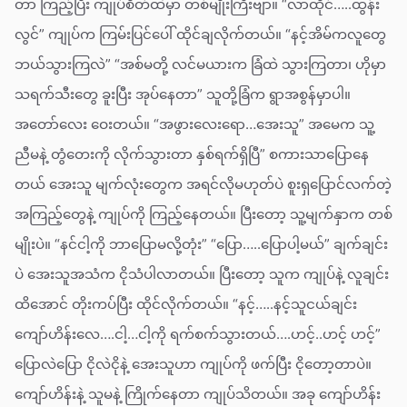
တာ ကြည့်ပြီး ကျုပ်စိတ်ထဲမှာ တစ်မျိုးကြီးဗျာ။ “လာထိုင်…..ထွန်း
လွင်” ကျုပ်က ကြမ်းပြင်ပေါ် ထိုင်ချလိုက်တယ်။ “နင့်အိမ်ကလူတွေ
ဘယ်သွားကြလဲ” “အစ်မတို့ လင်မယားက ခြံထဲ သွားကြတာ၊ ဟိုမှာ
သရက်သီးတွေ ခူးပြီး အုပ်နေတာ” သူတို့ခြံက ရွာအစွန်မှာပါ။
အတော်လေး ဝေးတယ်။ “အဖွားလေးရော…အေးသူ” အမေက သူ့
ညီမနဲ့ တွံတေးကို လိုက်သွားတာ နှစ်ရက်ရှိပြီ” စကားသာပြောနေ
တယ် အေးသူ မျက်လုံးတွေက အရင်လိုမဟုတ်ပဲ စူးရှပြောင်လက်တဲ့
အကြည့်တွေနဲ့ ကျုပ်ကို ကြည့်နေတယ်။ ပြီးတော့ သူ့မျက်နှာက တစ်
မျိုးပဲ။ “နင်ငါ့ကို ဘာပြောမလို့တုံး” “ပြော…..ပြောပါ့မယ်” ချက်ချင်း
ပဲ အေးသူအသံက ငိုသံပါလာတယ်။ ပြီးတော့ သူက ကျုပ်နဲ့ လူချင်း
ထိအောင် တိုးကပ်ပြီး ထိုင်လိုက်တယ်။ “နင့်…..နင့်သူငယ်ချင်း
ကျော်ဟိန်းလေ….ငါ့…ငါ့ကို ရက်စက်သွားတယ်….ဟင့်..ဟင့် ဟင့်”
ပြောလဲပြော ငိုလဲငိုနဲ့ အေးသူဟာ ကျုပ်ကို ဖက်ပြီး ငိုတော့တာပဲ။
ကျော်ဟိန်းနဲ့ သူမနဲ့ ကြိုက်နေတာ ကျုပ်သိတယ်။ အခု ကျော်ဟိန်း