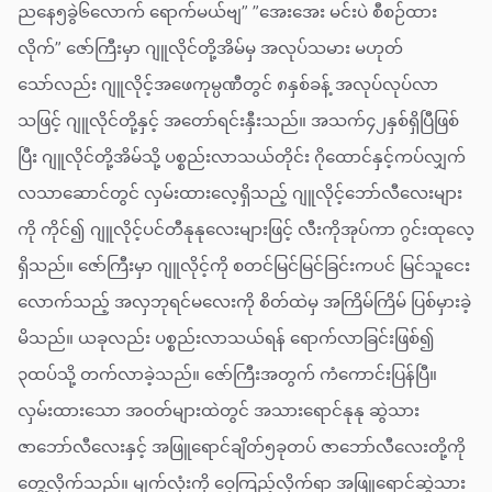
ညနေ၅ခွဲ၆လောက် ရောက်မယ်ဗျ” ”အေးအေး မင်းပဲ စီစဉ်ထား
လိုက်” ဇော်ကြီးမှာ ဂျူလိုင်တို့အိမ်မှ အလုပ်သမား မဟုတ်
သော်လည်း ဂျူလိုင့်အဖေကုမ္ပဏီတွင် ၈နှစ်ခန့် အလုပ်လုပ်လာ
သဖြင့် ဂျူလိုင်တို့နှင့် အတော်ရင်းနှီးသည်။ အသက်၄၂နှစ်ရှိပြီဖြစ်
ပြီး ဂျူလိုင်တို့အိမ်သို့ ပစ္စည်းလာသယ်တိုင်း ဂိုထောင်နှင့်ကပ်လျှက်
လသာဆောင်တွင် လှမ်းထားလေ့ရှိသည့် ဂျူလိုင့်ဘော်လီလေးများ
ကို ကိုင်၍ ဂျူလိုင့်ပင်တီနုနုလေးများဖြင့် လီးကိုအုပ်ကာ ဂွင်းထုလေ့
ရှိသည်။ ဇော်ကြီးမှာ ဂျူလိုင့်ကို စတင်မြင်မြင်ခြင်းကပင် မြင်သူငေး
လောက်သည့် အလှဘုရင်မလေးကို စိတ်ထဲမှ အကြိမ်ကြိမ် ပြစ်မှားခဲ့
မိသည်။ ယခုလည်း ပစ္စည်းလာသယ်ရန် ရောက်လာခြင်းဖြစ်၍
၃ထပ်သို့ တက်လာခဲ့သည်။ ဇော်ကြီးအတွက် ကံကောင်းပြန်ပြီ။
လှမ်းထားသော အဝတ်များထဲတွင် အသားရောင်နုနု ဆွဲသား
ဇာဘော်လီလေးနှင့် အဖြူရောင်ချိတ်၅ခုတပ် ဇာဘော်လီလေးတို့ကို
တွေ့လိုက်သည်။ မျက်လုံးကို ဝေ့ကြည့်လိုက်ရာ အဖြူရောင်ဆွဲသား