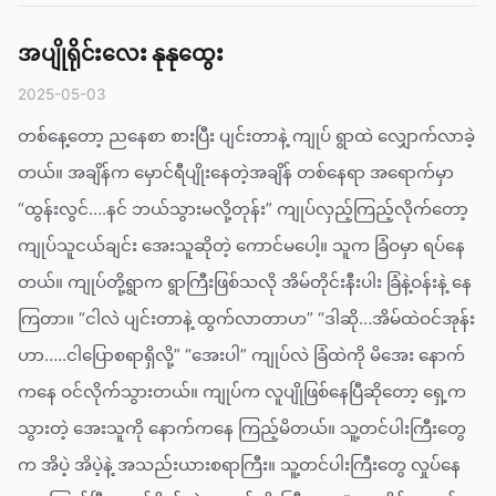
အပျိုရိုင်းလေး နုနုထွေး
2025-05-03
တစ်နေ့တော့ ညနေစာ စားပြီး ပျင်းတာနဲ့ ကျုပ် ရွာထဲ လျှောက်လာခဲ့
တယ်။ အချိန်က မှောင်ရီပျိုးနေတဲ့အချိန် တစ်နေရာ အရောက်မှာ
“ထွန်းလွင်….နင် ဘယ်သွားမလို့တုန်း” ကျုပ်လှည့်ကြည့်လိုက်တော့
ကျုပ်သူငယ်ချင်း အေးသူဆိုတဲ့ ကောင်မပေါ့။ သူက ခြံဝမှာ ရပ်နေ
တယ်။ ကျုပ်တို့ရွာက ရွာကြီးဖြစ်သလို အိမ်တိုင်းနီးပါး ခြံနဲ့ဝန်းနဲ့ နေ
ကြတာ။ “ငါလဲ ပျင်းတာနဲ့ ထွက်လာတာဟ” “ဒါဆို…အိမ်ထဲဝင်အုန်း
ဟာ…..ငါပြောစရာရှိလို့” “အေးပါ” ကျုပ်လဲ ခြံထဲကို မိအေး နောက်
ကနေ ဝင်လိုက်သွားတယ်။ ကျုပ်က လူပျိုဖြစ်နေပြီဆိုတော့ ရှေ့က
သွားတဲ့ အေးသူကို နောက်ကနေ ကြည့်မိတယ်။ သူ့တင်ပါးကြီးတွေ
က အိပဲ့ အိပဲ့နဲ့ အသည်းယားစရာကြီး။ သူ့တင်ပါးကြီးတွေ လှုပ်နေ