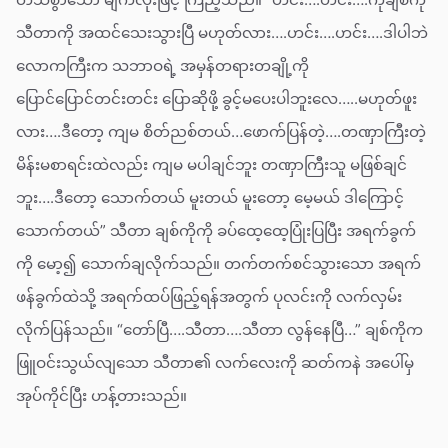
သီတာကို အထင်သေးသွားပြီ မဟုတ်လား….ဟင်း….ဟင်း….ဒါပါဘဲ
လောကကြီးက သဘာဝရဲ့ အမှန်တရားတချို့ကို
ပြောင်ပြောင်တင်းတင်း ပြောဆိုဖို့ ခွင့်မပေးပါဘူးလေ…..မဟုတ်ဖူး
လား….ဒီတော့ ကျမ စိတ်ညစ်တယ်…ဖောက်ပြန်တဲ့….တဏှာကြီးတဲ့
မိန်းမစာရင်းထဲလည်း ကျမ မပါချင်ဘူး တဏှာကြီးသူ မဖြစ်ချင်
ဘူး….ဒီတော့ သောက်တယ် မူးတယ် မူးတော့ မေ့မယ် ဒါကြောင့်
သောက်တယ်” သီတာ ချစ်ကိုကို ခပ်ထေ့ထေ့ပြုံးပြပြီး အရက်ခွက်
ကို မော့၍ သောက်ချလိုက်သည်။ တက်တက်စင်သွားသော အရက်
ဖန်ခွက်ထဲသို့ အရက်ထပ်ဖြည့်ရန်အတွက် ပုလင်းကို လက်လှမ်း
လိုက်ပြန်သည်။ “တော်ပြီ….သီတာ….သီတာ လွန်နေပြီ…” ချစ်ကိုက
ဖြူဝင်းသွယ်လျသော သီတာ၏ လက်လေးကို ဆတ်ကနဲ အပေါ်မှ
အုပ်ကိုင်ပြီး ဟန့်တားသည်။