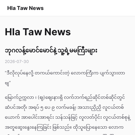
Hla Taw News
Hla Taw News
ဘုဂလန့်မောင်မောင်နဲ့ သူ့ရဲ့မမကြီးများ
2026-07-30
“ဒီလိုလုပ်နေလို့ တကယ်ကောင်းတဲ့ လောကကြီးက ပျက်သွားတာ
ဗျ”
မြောက်ဥက္ကလာ ၊ (ဈ)ဈေးနားရှိ လက်ဘက်ရည်ဆိုင်တစ်ဆိုင်တွင်
ဆံပင်အတို၊ အရပ် ၅ ပေ ၉ လက်မခန့်၊ အသားညှိညှိ လူငယ်တစ်
ယောက် အာပေါင်းအာရင်း သန်သန်ဖြင့် လူလတ်ပိုင်း လူငယ်တစ်စုနဲ့
အတူဆွေးနွေးနေကြခြင်း ဖြစ်သည်။ ထိုသူပြောနေသော လောက