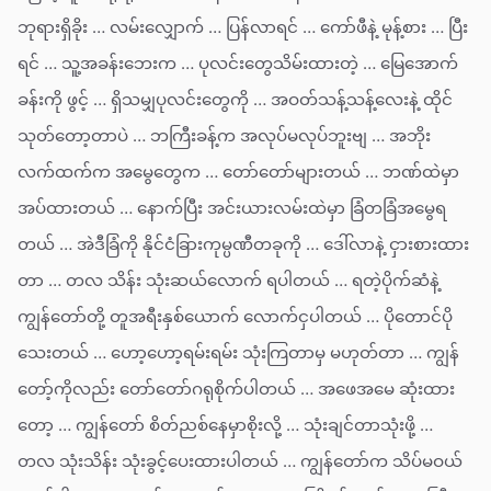
ဘုရားရှိခိုး … လမ်းလျှောက် … ပြန်လာရင် … ကော်ဖီနဲ့ မုန့်စား … ပြီး
ရင် … သူ့အခန်းဘေးက … ပုလင်းတွေသိမ်းထားတဲ့ … မြေအောက်
ခန်းကို ဖွင့် … ရှိသမျှပုလင်းတွေကို … အဝတ်သန့်သန့်လေးနဲ့ ထိုင်
သုတ်တော့တာပဲ … ဘကြီးခန့်က အလုပ်မလုပ်ဘူးဗျ … အဘိုး
လက်ထက်က အမွေတွေက … တော်တော်များတယ် … ဘဏ်ထဲမှာ
အပ်ထားတယ် … နောက်ပြီး အင်းယားလမ်းထဲမှာ ခြံတခြံအမွေရ
တယ် … အဲဒီခြံကို နိုင်ငံခြားကုမ္ပဏီတခုကို … ဒေါ်လာနဲ့ ငှားစားထား
တာ … တလ သိန်း သုံးဆယ်လောက် ရပါတယ် … ရတဲ့ပိုက်ဆံနဲ့
ကျွန်တော်တို့ တူအရီးနှစ်ယောက် လောက်ငှပါတယ် … ပိုတောင်ပို
သေးတယ် … ဟော့ဟော့ရမ်းရမ်း သုံးကြတာမှ မဟုတ်တာ … ကျွန်
တော့်ကိုလည်း တော်တော်ဂရုစိုက်ပါတယ် … အဖေအမေ ဆုံးထား
တော့ … ကျွန်တော် စိတ်ညစ်နေမှာစိုးလို့ … သုံးချင်တာသုံးဖို့ …
တလ သုံးသိန်း သုံးခွင့်ပေးထားပါတယ် … ကျွန်တော်က သိပ်မဝယ်