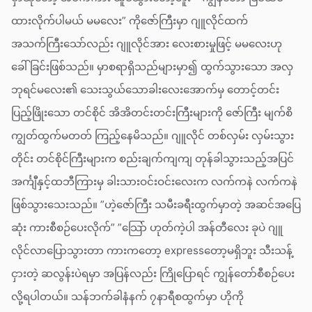
ထားလိုက်ပါမယ် မမလေး” ကိုဇော်ကြီးမှာ ဂျူလိုင်ထက်
အသက်ကြီးသော်လည်း ဂျူလိုင်အား လေးစားမှုဖြင့် မမလေးဟု
ခေါ်ခြင်းဖြစ်သည်။ မှာစရာရှိသည်များမှာ၍ ထွက်သွားသော အလှ
ဘုရင်မလေး၏ သေးသွယ်သောခါးလေးအောက်မှ တောင့်တင်း
ပြည့်ဖြိုးသော တင်စိုင် အိအိတင်းတင်းကြီးများကို ဇော်ကြီး မျက်စိ
ကျွတ်ထွက်မတတ် ကြည့်နေမိသည်။ ဂျူလိုင် တစ်လှမ်း လှမ်းသွား
တိုင်း တင်စိုင်ကြီးများက စည်းချက်ကျကျ တုန်ခါသွားသည့်အပြင်
အင်္ကျီနှင့်ထဘီကြားမှ ခါးသားဝင်းဝင်းလေးက လက်ကနဲ လက်ကနဲ
ဖြစ်သွားသေးသည်။ ”ဟဲ့ဇော်ကြီး သမီးခရီးထွက်မှာတဲ့ အဆင်အပြေ
ဆုံး ကားစီစဉ်ပေးလိုက်” ”သြော် ဟုတ်ကဲ့ပါ အန်တီလေး ခုပဲ ဂျူ
လိုင်လာပြောသွားတာ ကားကတော့ expressတော့မရှိဘူး သီးသန့်
ငှားတဲ့ ဆလွန်းပဲရမှာ အပြန်လည်း ကြိုပြောရင် ကျွန်တော်စီစဉ်ပေး
လို့ရပါတယ်။ သန်ဘက်ခါနံနက် ၇နာရီစထွက်မှာ ဟိုကို