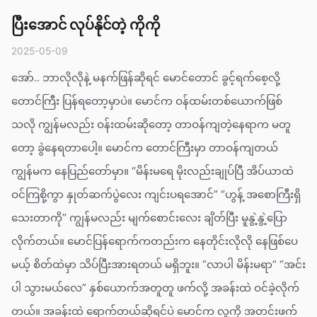
ပြီးအောင် လုပ်နိုင်တဲ့ ကိုကို
2025-05-09
အော်.. ဘာလိုလိုနဲ့ မနက်ဖြန်ဆိုရင် မောင်တောင် ခွင့်ရက်စေ့လို့
တောင်ကြီး ပြန်ရတော့မှာပဲ။ မောင်က ဝန်ထမ်းတစ်ယောက်ဖြစ်
သလို ကျွန်မလည်း ဝန်းထမ်းဆိုတော့ တာဝန်ကျတဲ့နေရာက မတူ
တော့ ခွဲနေရတာပေါ့။ မောင်က တောင်ကြီးမှာ တာဝန်ကျတယ်
ကျွန်မက နေပြည်တော်မှာ။ “မိန်းမရေ မိုးလည်းချုပ်ပြီ အိပ်ယာထဲ
ဝင်ကြစို့ကွာ နှုတ်ဆက်ပွဲလေး ကျင်းပရအောင်” “ဟွန့် အစောကြီးရှိ
သေးတာကို” ကျွန်မလည်း မျက်စောင်းလေး ချိတ်ပြီး မူနွဲ့နွဲ့ပြော
လိုက်တယ်။ မောင်ပြန်ရောက်ကတည်းက နေတိုင်းလိုလို နေဖြစ်ပေ
မယ့် စိတ်ထဲမှာ သိပ်ပြီးအားရတယ် မရှိဘူး။ “လာပါ မိန်းမရာ” “အင်း
ပါ သွားမယ်လေ” နှစ်ယောက်အတူတူ ဖက်လို့ အခန်းထဲ ဝင်ခဲ့လိုက်
တယ်။ အခန်းထဲ ရောက်တယ်ဆိုရင်ပဲ မောင်က လူကို အတင်းဖက်