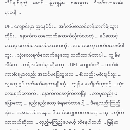
သိပ်ချစ်ရတဲ့ … မောင် … နဲ့ ကျွန်မ … စတွေ့တာ … ဒီအင်းယားလမ်း
မှာပေါ့ …
UFL ကျောင်းမှာ ညနေပိုင်း … အင်္ဂလိပ်စာသင်တန်းတက်ဖို့ သွား
တိုင်း … နောက်က တကောက်ကောက်လိုက်လာတဲ့ … ခပ်တောင့်
တောင့် ကောင်လေးတစ်ယောက်ကို … အစကတော့ သတိမထားမိပါ
ဘူး … သုံးလေးရက်လောက်နေတော့ သတိထားမိတာပါ … ကျွန်မ
အိမ်က … ကန်လမ်းထဲမှာဆိုတော့ … UFL ကျောင်းကို … ဘက်စ်
ကားစီးရမှာလည်း အဆင်မပြေဘူးလေ … စီးလည်း မစီးချင်ဘူး …
လူတွေ ရှုပ်ယှက်ခတ်နေတာမျိုးကို … ကျွန်မ မကြိုက်ဘူးရှင့် … သုံး
လေးရက်လောက် … နောက်ကနေလိုက်လာပြီး … ဘာမှလည်း မ
ပြောတော့ … နည်းနည်းတော့ ခံရခက်တာပေါ့ … ဒီနေ့လည်းကြည့်
အုံး … ကန်ဘောင်ကနေ … ဒီဘက်လျှောက်လာတော့ … သူ … လိုက်
လာတယ်ဆိုတာ … လှည့်မကြည့်ပေမယ့် သိနေပါတယ် … မြန်မာ