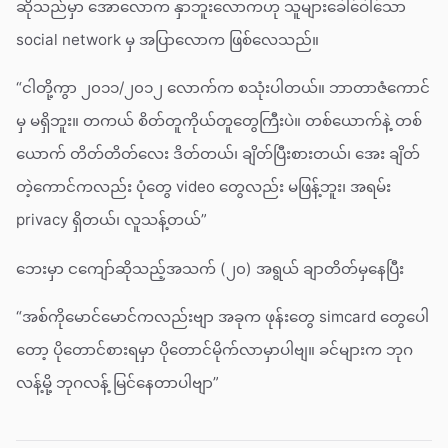
ဆိုသည်မှာ အောလောက နှာဘူးလောကဟု သူများခေါ်ဝေါ်သော
social network မှ အပြာလောက ဖြစ်လေသည်။
“ငါတို့ကွာ ၂၀၁၁/၂၀၁၂ လောက်က စသုံးပါတယ်။ ဘာတာဇံကောင်
မှ မရှိဘူး။ တကယ် စိတ်တူကိုယ်တူတွေကြီးပဲ။ တစ်ယောက်နဲ့ တစ်
ယောက် တိတ်တိတ်လေး ဒိတ်တယ်၊ ချိတ်ပြီးစားတယ်၊ အေး ချိတ်
တဲ့ကောင်ကလည်း ပုံတွေ video တွေလည်း မဖြန့်ဘူး၊ အရမ်း
privacy ရှိတယ်၊ လူသန့်တယ်”
ဘေးမှာ ငကျော်ဆိုသည့်အသက် (၂၀) အရွယ် ချာတိတ်မှနေပြီး
“အစ်ကိုမောင်မောင်ကလည်းဗျာ အခုက ဖုန်းတွေ simcard တွေပေါ
တော့ ပိုတောင်စားရမှာ ပိုတောင်မိုက်လာမှာပါဗျ။ ခင်များက ဘုဂ
လန့်မို့ ဘုဂလန့် မြင်နေတာပါဗျာ”