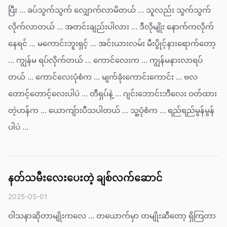
ပြီး … ခပ်သွက်သွက် လျှောက်လာမိတယ် … သူလည်း သွက်သွက်
လိုက်လာတယ် … အတင်းချည်းပါလား … ဒီလိုမျိုး နောက်ကလိုက်
နေရင် … မကောင်းဘူးရှင့် … အင်းယားလမ်း မီးပွိုင့်နားရောက်တော့
… ကျွန်မ ရပ်လိုက်တယ် … ကောင်လေးက … ကျွန်မနားလာရပ်
တယ် … ကောင်လေးပုံစံက … မျက်ခုံးကောင်းကောင်း … ဗလ
တောင့်တောင့်လေးပါပဲ … တီရှပ်နဲ့ … ဂျင်းဘောင်းဘီလေး ဝတ်ထား
တဲ့ဟန်က … ယောကျ်ားပီသပါတယ် … သူ့ပုံစံက … ရည်ရည်မွန်မွန်
ပါပဲ …
နတ်သမီးလေးပေးတဲ့ ချစ်လက်ဆောင်
2025-05-01
ဝါသနာဆိုတာမျိုးကလေ … တယောက်မှာ တမျိုးဆီတော့ ရှိကြတာ