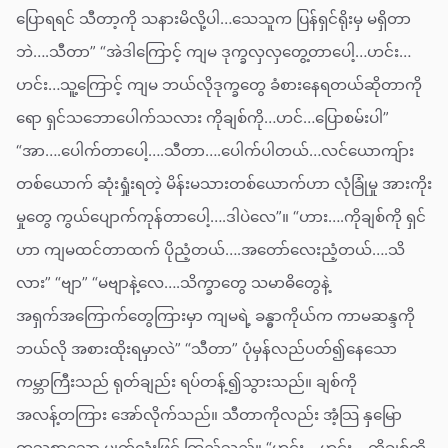
ပြောရရင် သီတာ့ကို သနားမိလို့ပါ…သေသူက ပြန်ရှင်ရိုးမှ မရှိတာ
ဘဲ….သီတာ” “အဲဒါကြောင့် ကျမ ဒုက္ခလှလှတွေ့တာပေါ့…ဟင်း…
ဟင်း…သူ့ကြောင့် ကျမ ဘယ်လိုဒုက္ခတွေ ခံစားနေရတယ်ဆိုတာကို
ရော ရှင်သဘောပေါက်သလား ကိုချစ်ကို…ဟင်…ပြောစမ်းပါ”
“အာ….ပေါက်တာပေါ့….သီတာ….ပေါက်ပါတယ်…လင်ယောကျ်ား
တစ်ယောက် ဆုံးရှုံးရတဲ့ မိန်းမသားတစ်ယောက်ဟာ လုံခြုံမှု အားကိုး
မှုတွေ ကွယ်ပျောက်ကုန်တာပေါ့….ဒါပဲလေ”။ “ဟား….ကိုချစ်ကို ရှင်
ဟာ ကျမထင်တာထက် ပိုညံ့တယ်….အတော်လေးညံ့တယ်….သိ
လား” “ဗျာ” “မဗျာနဲ့လေ….သိက္ခာတွေ သမာဓိတွေနဲ့
အရှက်အကြောက်တွေကြားမှာ ကျမရဲ့ ခန္ဓာကိုယ်က ကာမဆန္ဒကို
ဘယ်လို အစားထိုးရမှာလဲ” “သီတာ” ပုံမှန်လည်ပတ်၍နေသော
ကမ္ဘာကြီးသည် ရုတ်ချည်း ရပ်တန့်၍သွားသည်။ ချစ်ကို
အလန့်တကြား အော်လိုက်သည်။ သီတာကိုလည်း အံ့သြ နှမြော
တသစွာသော မျက်လုံးဖြင့် ကြည့်သည်။ “ဟင်း….ဟင်း….ကိုချစ်ကို