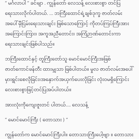
“ မင်္ဂလာပါ ” ခင်ဗျာ . ကျွန်တော် လေသန့် လေးစားစွာ တင်ပြ
ရေးသားလိုက်ပါတယ်. … ဘကြီးထောင်ရဲ့ချစ်ဒုက္ခ ဇာတ်လမ်း
အပေါ် မှီငြမ်းရေးသားချင်း ဖြစ်သောကြောင့် ကိုတပ်ကြပ်ကြီးအား
အကြောင်းကြား၊ အကူအညီတောင်း၊ အကြံဉာဏ်တောင်းကာ
ရေးသားချင်းဖြစ်ပါသည်။
ဘကြီးထောင်နှင့် တူကြီးတော်သူ မောင်မောင်ကြီးအဖြစ်
ဇာတ်ကောင်ဖန်တီး ထားမျှသာ ဖြစ်ပါတယ်။ မှုလ ဇာတ်လမ်းအပေါ်
မှားရွင်းစေလိုခြင်း၊အနှောက်အယှက်ပေးလိုခြင်း လုံးဝမရှိကြောင်း
လေးစားစွာဖြင့်တင်ပြအပ်ပါတယ်။
အားလုံးကိုကျေးဇူးတင် ပါတယ်…. လေသန့်
“ မောင်မောင်ကြီး ( တောသား ) ”
ကျွန်တော်က မောင်မောင်ကြီးပါ။ တောသားကြီးပေါ့ဗျာ ။ တောသား