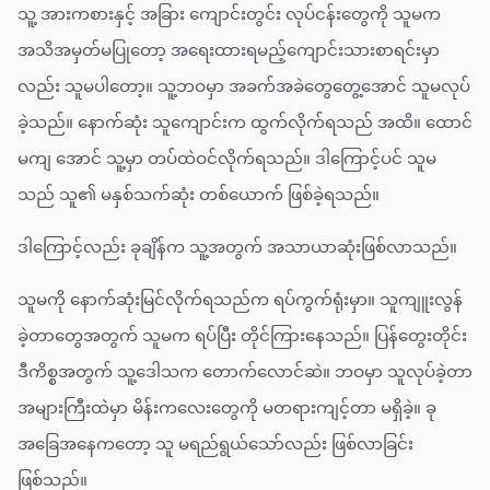
သူ့ အားကစားနှင့် အခြား ကျောင်းတွင်း လုပ်ငန်းတွေကို သူမက
အသိအမှတ်မပြုတော့ အရေးထားရမည့်ကျောင်းသားစာရင်းမှာ
လည်း သူမပါတော့။ သူ့ဘဝမှာ အခက်အခဲတွေတွေ့အောင် သူမလုပ်
ခဲ့သည်။ နောက်ဆုံး သူကျောင်းက ထွက်လိုက်ရသည် အထိ။ ထောင်
မကျ အောင် သူ့မှာ တပ်ထဲဝင်လိုက်ရသည်။ ဒါကြောင့်ပင် သူမ
သည် သူ၏ မနှစ်သက်ဆုံး တစ်ယောက် ဖြစ်ခဲ့ရသည်။
ဒါကြောင့်လည်း ခုချိန်က သူ့အတွက် အသာယာဆုံးဖြစ်လာသည်။
သူမကို နောက်ဆုံးမြင်လိုက်ရသည်က ရပ်ကွက်ရုံးမှာ။ သူကျူးလွန်
ခဲ့တာတွေအတွက် သူမက ရပ်ပြီး တိုင်ကြားနေသည်။ ပြန်တွေးတိုင်း
ဒီကိစ္စအတွက် သူ့ဒေါသက တောက်လောင်ဆဲ။ ဘဝမှာ သူလုပ်ခဲ့တာ
အများကြီးထဲမှာ မိန်းကလေးတွေကို မတရားကျင့်တာ မရှိခဲ့။ ခု
အခြေအနေကတော့ သူ မရည်ရွယ်သော်လည်း ဖြစ်လာခြင်း
ဖြစ်သည်။