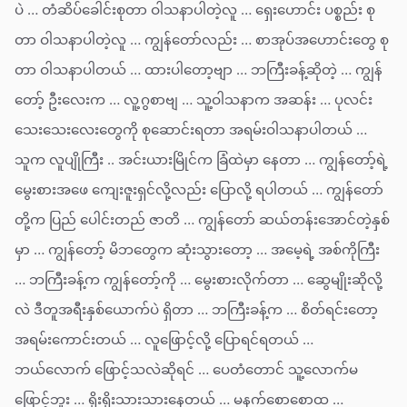
ပဲ … တံဆိပ်ခေါင်းစုတာ ဝါသနာပါတဲ့လူ … ရှေးဟောင်း ပစ္စည်း စု
တာ ဝါသနာပါတဲ့လူ … ကျွန်တော်လည်း … စာအုပ်အဟောင်းတွေ စု
တာ ဝါသနာပါတယ် … ထားပါတော့ဗျာ … ဘကြီးခန့်ဆိုတဲ့ … ကျွန်
တော့် ဦးလေးက … လူ့ဂွစာဗျ … သူ့ဝါသနာက အဆန်း … ပုလင်း
သေးသေးလေးတွေကို စုဆောင်းရတာ အရမ်းဝါသနာပါတယ် …
သူက လူပျိုကြီး .. အင်းယားမြိုင်က ခြံထဲမှာ နေတာ … ကျွန်တော့်ရဲ့
မွေးစားအဖေ ကျေးဇူးရှင်လို့လည်း ပြောလို့ ရပါတယ် … ကျွန်တော်
တို့က ပြည် ပေါင်းတည် ဇာတိ … ကျွန်တော် ဆယ်တန်းအောင်တဲ့နှစ်
မှာ … ကျွန်တော့် မိဘတွေက ဆုံးသွားတော့ … အမေ့ရဲ့ အစ်ကိုကြီး
… ဘကြီးခန့်က ကျွန်တော့်ကို … မွေးစားလိုက်တာ … ဆွေမျိုးဆိုလို့
လဲ ဒီတူအရီးနှစ်ယောက်ပဲ ရှိတာ … ဘကြီးခန့်က … စိတ်ရင်းတော့
အရမ်းကောင်းတယ် … လူဖြောင့်လို့ ပြောရင်ရတယ် …
ဘယ်လောက် ဖြောင့်သလဲဆိုရင် … ပေတံတောင် သူ့လောက်မ
ဖြောင့်ဘူး … ရိုးရိုးသားသားနေတယ် … မနက်စောစောထ …