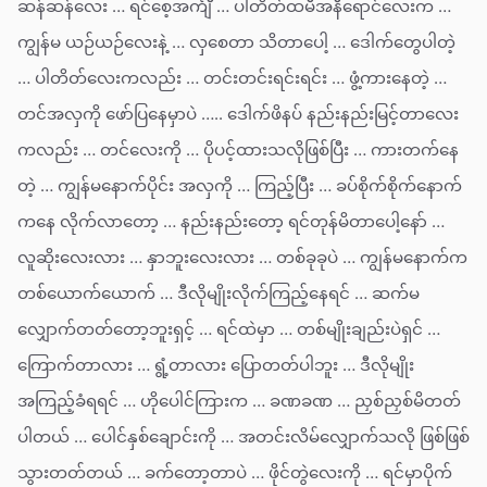
ဆန်ဆန်လေး … ရင်စေ့အင်္ကျီ … ပါတိတ်ထမီအနီရောင်လေးက …
ကျွန်မ ယဉ်ယဉ်လေးနဲ့ … လှစေတာ သိတာပေါ့ … ဒေါက်တွေပါတဲ့
… ပါတိတ်လေးကလည်း … တင်းတင်းရင်းရင်း … ဖွံ့ကားနေတဲ့ …
တင်အလှကို ဖော်ပြနေမှာပဲ ….. ဒေါက်ဖိနပ် နည်းနည်းမြင့်တာလေး
ကလည်း … တင်လေးကို … ပိုပင့်ထားသလိုဖြစ်ပြီး … ကားတက်နေ
တဲ့ … ကျွန်မနောက်ပိုင်း အလှကို … ကြည့်ပြီး … ခပ်စိုက်စိုက်နောက်
ကနေ လိုက်လာတော့ … နည်းနည်းတော့ ရင်တုန်မိတာပေါ့နော် …
လူဆိုးလေးလား … နှာဘူးလေးလား … တစ်ခုခုပဲ … ကျွန်မနောက်က
တစ်ယောက်ယောက် … ဒီလိုမျိုးလိုက်ကြည့်နေရင် … ဆက်မ
လျှောက်တတ်တော့ဘူးရှင့် … ရင်ထဲမှာ … တစ်မျိုးချည်းပဲရှင် …
ကြောက်တာလား … ရွံ့တာလား ပြောတတ်ပါဘူး … ဒီလိုမျိုး
အကြည့်ခံရရင် … ဟိုပေါင်ကြားက … ခဏခဏ … ညှစ်ညှစ်မိတတ်
ပါတယ် … ပေါင်နှစ်ချောင်းကို … အတင်းလိမ်လျှောက်သလို ဖြစ်ဖြစ်
သွားတတ်တယ် … ခက်တော့တာပဲ … ဖိုင်တွဲလေးကို … ရင်မှာပိုက်