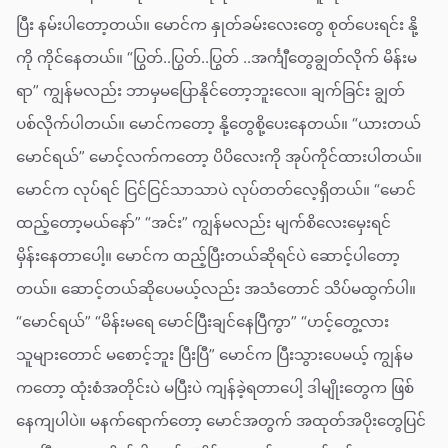
ပြီး နမ်းပါတော့တယ်။ မောင်က နှုတ်ခမ်းလေးတွေ စုတ်ပေးရင်း နို့
ကို ကိုင်နေတယ်။ “ပြွတ်..ပြွတ်..ပြွတ် ..အင်္ကျီတွေချွတ်လိုက် မိန်းမ
ရာ” ကျွန်မလည်း ဘာမှမပြောနိုင်တော့ဘူးလေ။ ချက်ခြင်း ချွတ်
ပစ်လိုက်ပါတယ်။ မောင်ကတော့ နို့တွေစို့ပေးနေတယ်။ “ယားတယ်
မောင်ရယ်” မောင့်လက်ကတော့ ပိပိလေးကို အုပ်ကိုင်ထားပါတယ်။
မောင်က လုပ်ရင် ငြင်ငြင်သာသာပဲ လုပ်တတ်လေ့ရှိတယ်။ “မောင်
ထည့်တော့မယ်နော်” “အင်း” ကျွန်မလည်း မျက်စိလေးမှေးရင်
မှိန်းနေတာပေါ့။ မောင်က ထည့်ပြီးတယ်ဆိုရင်ပဲ ဆောင့်ပါတော့
တယ်။ ဆောင့်တယ်ဆိုပေမယ့်လည်း အသံတောင် သိပ်မထွက်ပါ။
“မောင်ရယ်” “မိန်းမရေ မောင်ပြီးချင်နေပြီကွာ” “ဟင့်တွေ့လား
သူများတောင် မစောင့်ဘူး ပြီးပြီ” မောင်က ပြီးသွားပေမယ့် ကျွန်မ
ကတော့ ထုံးစံအတိုင်းပဲ မပြီးပဲ ကျန်ခဲ့ရတာပေါ့ ဒါမျိုးတွေက ဖြစ်
နေကျပါပဲ။ မနက်ရောက်တော့ မောင်အတွက် အထုတ်အပိုးတွေပြင်