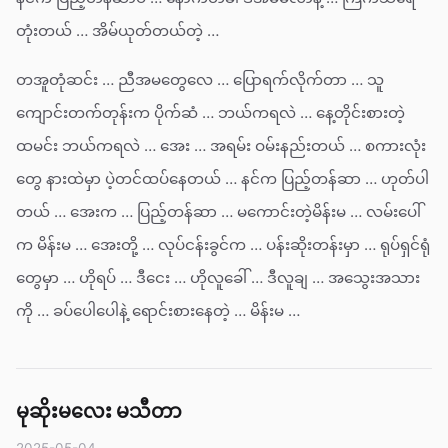
တုံးတယ် … အိမ်ယုတ်တယ်တဲ့ …
တအူတုံဆင်း … ညီအမတွေလေ … ပြောရက်လိုက်တာ … သူ
ကျောင်းတက်တုန်းက ပိုက်ဆံ … ဘယ်ကရလဲ … နေ့တိုင်းစားတဲ့
ထမင်း ဘယ်ကရလဲ … အေး … အရမ်း ဝမ်းနည်းတယ် … စကားလုံး
တွေ နားထဲမှာ ပဲ့တင်ထပ်နေတယ် … နင်က ပြည့်တန်ဆာ … ဟုတ်ပါ
တယ် … အေးက … ပြည့်တန်ဆာ … မကောင်းတဲ့မိန်းမ … လမ်းပေါ်
က မိန်းမ … အေးတို့ … လုပ်ငန်းခွင်က … ပန်းဆိုးတန်းမှာ … ရုပ်ရှင်ရုံ
တွေမှာ … ဟိုရပ် … ဒီငေး … ဟိုလူခေါ် … ဒီလူချ … အသွေးအသား
ကို … ခပ်ပေါပေါနဲ့ ရောင်းစားနေတဲ့ … မိန်းမ …
မုဆိုးမလေး မသီတာ
2025-05-04