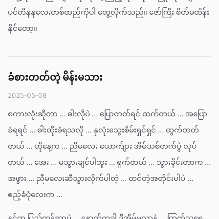
ပင်တီနုနုလေးတစ်ထည်ကိုပါ တွေ့လိုက်သည်။ ဇော်ကြီး စိတ်မထိန်း
နိုင်တော့။
ခံစားတတ်တဲ့ မိန်းမသား
2025-05-08
စကားလုံးဆိုတာ … ဓါးလိုပဲ … ပြောတတ်ရင် ထက်တယ် … အပြော
ခံရရင် … ဓါးထိုးခံရသလို … နှလုံးသွေးစိမ်းရှင်ရှင် … ထွက်တတ်
တယ် … ဟိုနေ့က … ညီမလေး ယောက်ျား အိမ်သစ်တက်ပွဲ လုပ်
တယ် … အေး … မသွားချင်ပါဘူး … ရှက်တယ် … သွားခိုင်းတာက …
အဖွား … ညီမလေးဆီသွားလိုက်ပါတဲ့ … ထင်တဲ့အတိုင်းပါပဲ …
ဧည့်ခံပုံလေးက …
နင်က ပြည့်တန်ဆာပဲ … နောက်တခါ ဒီအိမ်မလာနဲ့ … ကြက်သရေ