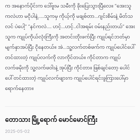
က အနောက်ပိုင်းက ဒေါ်ဗူးမ သမီးကို ခိုးပြေးသွားပြီလေ။ “အေးသူ
ကလဲဟာ မငိုပါနဲ့…..သူကမှ ကိုယ့်ကို မချစ်တာ…ဂျင်းစိမ်းနဲ့ မိတ်သ
လင် ပဲပေါ့” “နင်ကလဲ…. ဟင့်…ဟင့်..ငါအရမ်း ဝမ်းနည်းတယ်” အေး
သူက ကျုပ်ကိုယ်လုံးကြီးကို အတင်းတိုးဖက်ပြီး ကျုပ်ရင်ဘတ်မှာ
မျက်နှာအပ်ပြီး ငိုနေတယ်။ အဲ…သူ့လက်တစ်ဖက်က ကျုပ်ပေါင်ပေါ်
တင်ထားတဲ့ ကျုပ်လက်ကို လာကိုင်တယ်။ ကိုင်တာက ကျုပ်
လက်ဖမိုးကို သူ့လက်ဖဝါးနဲ့ အုပ်ပြီး ကိုင်တာ။ ဖြစ်ချင်တော့ ပေါင်
ပေါ် တင်ထားတဲ့ ကျုပ်လက်ဖျားက ကျုပ်ပေါင်ရင်းခွကြားပေါ်မှာ
ရောက်နေတာ။
တောသား မြို့ရောက် မောင်မောင်ကြီး
2025-05-02