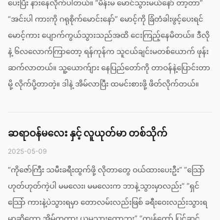
ပေးပြီး နားနေလိုက်ပါတယ်။ “မိန်းမ မောင်သွားမယ်နော် တာ့တာ”
“အင်းပါ ကားကို ဂရုစိုက်မောင်းနော်” မောင့်ကို ခြံတံခါးဖွင့်ပေးရင်
မောင့်ကား ပျောက်ကွယ်သွားသည်အထိ ငေးကြည့်နေမိတယ်။ ဒီလို
နဲ့ ၆လ‌လောက်ကြာတော့ ရန်ကုန်က သူငယ်ချင်းမတစ်ယောက် ဖုန်း
ဆက်လာတယ်။ သူ့ယောက်ျား နေပြည်တော်ကို တာဝန်နဲ့ပြောင်းတာ
မို့ လိုက်ပို့တာတဲ့။ ဒါနဲ့ အိမ်လာပြီး ထမင်းစားဖို့ ဖိတ်လိုက်တယ်။
ဆရာဝန်မလေး နှင့် လူယုတ်မာ တစ်သိုက်
2025-05-09
“ကိုဇော်ကြီး သမီးခရီးထွက်ဖို့ လိုတာတွေ ဝယ်ထားပေးဦး” ”သြော်
ဟုတ်ဟုတ်ကဲ့ပါ မမလေး၊ မမလေးက ဘာနဲ့သွားမှာလည်း” ”ရှင်
သြော် ကားနဲ့ပဲသွားရမှာ တောလမ်းလည်းဖြစ် ခရီးဝေးလည်းသွားရ
မှာဆိုတော့ အိမ်ကကား ယူမသွားတော့ဘူး” “ကျွန်တော် ပြင်ဆင်