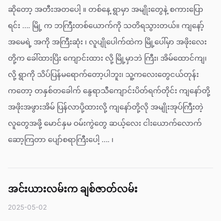
ဆိုတော့ အတီးအတပေါ့ ။ တစ်နေ့ ရွာမှာ အမျိုးတွေနဲ့ စကားပြော
ရင်း …. မြို့ က ဘကြီးတစ်ယောက်ကို သတိရသွားတယ်။ ကျနော့်
အမေရဲ့ အကို အကြီးဆုံး ၊ လူပျိုပေါက်ထဲက မြို့ပေါ်မှာ အဖိုးလေး
တို့က ခေါ်ထားပြိး ကျောင်းထား လို့ မြို့မှာဘဲ ကြီး၊ အိမ်ထောင်ကျ၊
လို့ ရွာကို သိပ်ပြန်မရောက်တော့ပါဘူး၊ သူ့ကလေးတွေငယ်တုန်း
ကတော့ တနှစ်တခေါက် နွေရာသီကျောင်းပိတ်ရက်တိုင်း ကျနော်တို့
အဖိုးအဖွားအိမ် ပြန်လာပို့ထားလို့ ကျနော်တို့လို အမျိုးအုပ်ကြီးတဲ့
လူတွေအဖို့ မောင်နှမ ဝမ်းကွဲတွေ ဆယ့်လေး ငါးယောက်လောက်
ဆော့ကြတာ ပျော်စရာကြီးပေါ့ …. ၊
အင်းယားလမ်းက ချစ်ဇာတ်လမ်း
2025-05-02