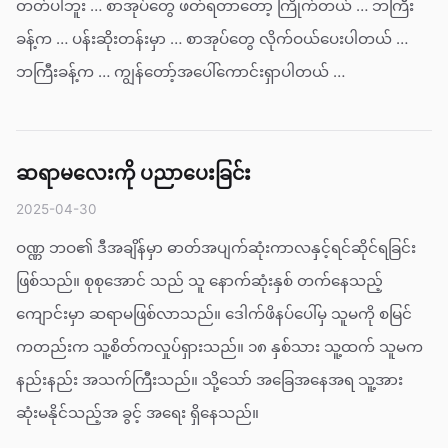
တတ်ပါဘူး … စာအုပ်တွေ ဖတ်ရတာတော့ ကြိုက်တယ် … ဘကြီး
ခန့်က … ပန်းဆိုးတန်းမှာ … စာအုပ်တွေ လိုက်ဝယ်ပေးပါတယ် …
ဘကြီးခန့်က … ကျွန်တော့်အပေါ်ကောင်းရှာပါတယ် …
ဆရာမလေးကို ပညာပေးခြင်း
2025-04-30
ဝဏ္ဏ ဘဝ၏ ဒီအချိန်မှာ ဓာတ်အပျက်ဆုံးကာလနှင့်ရင်ဆိုင်ရခြင်း
ဖြစ်သည်။ စုစုအောင် သည် သူ နောက်ဆုံးနှစ် တက်နေသည့်
ကျောင်းမှာ ဆရာမဖြစ်လာသည်။ ဒေါက်ဖိနပ်ပေါ်မှ သူမကို စမြင်
ကတည်းက သူ့စိတ်ကလှုပ်ရှားသည်။ ၁၈ နှစ်သား သူ့ထက် သူမက
နည်းနည်း အသက်ကြီးသည်။ သို့သော် အခြေအနေအရ သူ့အား
ဆုံးမနိုင်သည့်အ ခွင့် အရေး ရှိနေသည်။