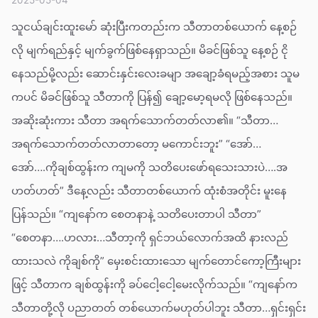
သူငယ်ချင်းထူးမော် ဆုံးပြီးကတည်းက သီတာတစ်ယောက် နေ့စဉ်
လို မျက်ရည်နှင့် မျက်ခွက်ဖြစ်နေရှာသည်။ မိခင်ဖြစ်သူ နေ့စဉ် ငို
နေသည်မို့လည်း ဆောင်းနှင်းလေးခမျာ အချော့ခံရမည့်အစား သူမ
ကပင် မိခင်ဖြစ်သူ သီတာကို ပြန်၍ ချော့မော့ရမလို ဖြစ်နေသည်။
အဆိုးဆုံးကား သီတာ အရက်သောက်တတ်လာ၏။ “သီတာ…
အရက်သောက်တတ်လာတာတော့ မကောင်းဘူး” “အော်…
အော်….ကိုချစ်ထွန်းက ကျမကို သတိပေးဖော်ရသေးသားပဲ….အ
ဟတ်ဟတ်” ဒီနေ့လည်း သီတာတစ်ယောက် ထုံးစံအတိုင်း မူးနေ
ပြန်သည်။ “ကျနော်က စေတနာနဲ့ သတိပေးတာပါ သီတာ”
“စေတနာ….ဟလား…သီတာ့ကို ရှင်ဘယ်လောက်အထိ နားလည်
ထားသလဲ ကိုချစ်ကို” မှေးစင်းထားသော မျက်တောင်ကော့ကြီးများ
ဖြင့် သီတာက ချစ်ထွန်းကို ခပ်ငေါ့ငေါ့မေးလိုက်သည်။ “ကျနော်က
သီတာတို့လို ပညာတတ် တစ်ယောက်မဟုတ်ပါဘူး သီတာ…ရှင်းရှင်း