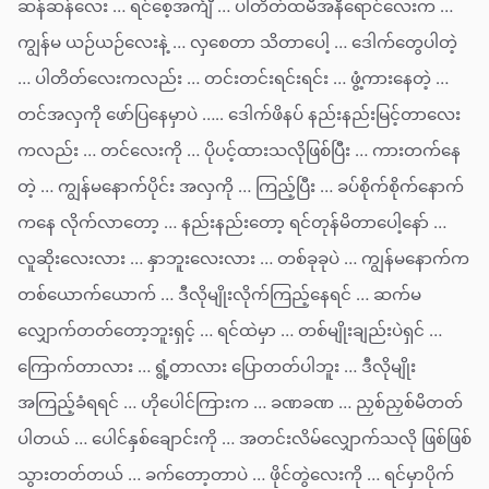
ဆန်ဆန်လေး … ရင်စေ့အင်္ကျီ … ပါတိတ်ထမီအနီရောင်လေးက …
ကျွန်မ ယဉ်ယဉ်လေးနဲ့ … လှစေတာ သိတာပေါ့ … ဒေါက်တွေပါတဲ့
… ပါတိတ်လေးကလည်း … တင်းတင်းရင်းရင်း … ဖွံ့ကားနေတဲ့ …
တင်အလှကို ဖော်ပြနေမှာပဲ ….. ဒေါက်ဖိနပ် နည်းနည်းမြင့်တာလေး
ကလည်း … တင်လေးကို … ပိုပင့်ထားသလိုဖြစ်ပြီး … ကားတက်နေ
တဲ့ … ကျွန်မနောက်ပိုင်း အလှကို … ကြည့်ပြီး … ခပ်စိုက်စိုက်နောက်
ကနေ လိုက်လာတော့ … နည်းနည်းတော့ ရင်တုန်မိတာပေါ့နော် …
လူဆိုးလေးလား … နှာဘူးလေးလား … တစ်ခုခုပဲ … ကျွန်မနောက်က
တစ်ယောက်ယောက် … ဒီလိုမျိုးလိုက်ကြည့်နေရင် … ဆက်မ
လျှောက်တတ်တော့ဘူးရှင့် … ရင်ထဲမှာ … တစ်မျိုးချည်းပဲရှင် …
ကြောက်တာလား … ရွံ့တာလား ပြောတတ်ပါဘူး … ဒီလိုမျိုး
အကြည့်ခံရရင် … ဟိုပေါင်ကြားက … ခဏခဏ … ညှစ်ညှစ်မိတတ်
ပါတယ် … ပေါင်နှစ်ချောင်းကို … အတင်းလိမ်လျှောက်သလို ဖြစ်ဖြစ်
သွားတတ်တယ် … ခက်တော့တာပဲ … ဖိုင်တွဲလေးကို … ရင်မှာပိုက်