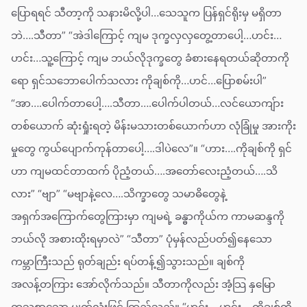
ပြောရရင် သီတာ့ကို သနားမိလို့ပါ…သေသူက ပြန်ရှင်ရိုးမှ မရှိတာ
ဘဲ….သီတာ” “အဲဒါကြောင့် ကျမ ဒုက္ခလှလှတွေ့တာပေါ့…ဟင်း…
ဟင်း…သူ့ကြောင့် ကျမ ဘယ်လိုဒုက္ခတွေ ခံစားနေရတယ်ဆိုတာကို
ရော ရှင်သဘောပေါက်သလား ကိုချစ်ကို…ဟင်…ပြောစမ်းပါ”
“အာ….ပေါက်တာပေါ့….သီတာ….ပေါက်ပါတယ်…လင်ယောကျ်ား
တစ်ယောက် ဆုံးရှုံးရတဲ့ မိန်းမသားတစ်ယောက်ဟာ လုံခြုံမှု အားကိုး
မှုတွေ ကွယ်ပျောက်ကုန်တာပေါ့….ဒါပဲလေ”။ “ဟား….ကိုချစ်ကို ရှင်
ဟာ ကျမထင်တာထက် ပိုညံ့တယ်….အတော်လေးညံ့တယ်….သိ
လား” “ဗျာ” “မဗျာနဲ့လေ….သိက္ခာတွေ သမာဓိတွေနဲ့
အရှက်အကြောက်တွေကြားမှာ ကျမရဲ့ ခန္ဓာကိုယ်က ကာမဆန္ဒကို
ဘယ်လို အစားထိုးရမှာလဲ” “သီတာ” ပုံမှန်လည်ပတ်၍နေသော
ကမ္ဘာကြီးသည် ရုတ်ချည်း ရပ်တန့်၍သွားသည်။ ချစ်ကို
အလန့်တကြား အော်လိုက်သည်။ သီတာကိုလည်း အံ့သြ နှမြော
တသစွာသော မျက်လုံးဖြင့် ကြည့်သည်။ “ဟင်း….ဟင်း….ကိုချစ်ကို