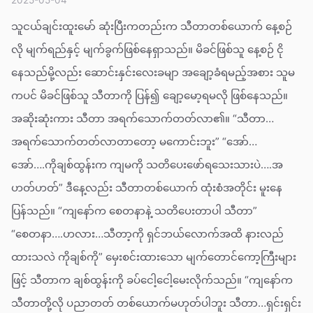
သူငယ်ချင်းထူးမော် ဆုံးပြီးကတည်းက သီတာတစ်ယောက် နေ့စဉ်
လို မျက်ရည်နှင့် မျက်ခွက်ဖြစ်နေရှာသည်။ မိခင်ဖြစ်သူ နေ့စဉ် ငို
နေသည်မို့လည်း ဆောင်းနှင်းလေးခမျာ အချော့ခံရမည့်အစား သူမ
ကပင် မိခင်ဖြစ်သူ သီတာကို ပြန်၍ ချော့မော့ရမလို ဖြစ်နေသည်။
အဆိုးဆုံးကား သီတာ အရက်သောက်တတ်လာ၏။ “သီတာ…
အရက်သောက်တတ်လာတာတော့ မကောင်းဘူး” “အော်…
အော်….ကိုချစ်ထွန်းက ကျမကို သတိပေးဖော်ရသေးသားပဲ….အ
ဟတ်ဟတ်” ဒီနေ့လည်း သီတာတစ်ယောက် ထုံးစံအတိုင်း မူးနေ
ပြန်သည်။ “ကျနော်က စေတနာနဲ့ သတိပေးတာပါ သီတာ”
“စေတနာ….ဟလား…သီတာ့ကို ရှင်ဘယ်လောက်အထိ နားလည်
ထားသလဲ ကိုချစ်ကို” မှေးစင်းထားသော မျက်တောင်ကော့ကြီးများ
ဖြင့် သီတာက ချစ်ထွန်းကို ခပ်ငေါ့ငေါ့မေးလိုက်သည်။ “ကျနော်က
သီတာတို့လို ပညာတတ် တစ်ယောက်မဟုတ်ပါဘူး သီတာ…ရှင်းရှင်း