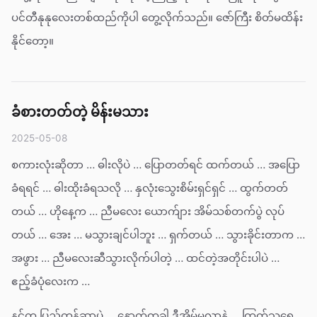
ပင်တီနုနုလေးတစ်ထည်ကိုပါ တွေ့လိုက်သည်။ ဇော်ကြီး စိတ်မထိန်း
နိုင်တော့။
ခံစားတတ်တဲ့ မိန်းမသား
2025-05-08
စကားလုံးဆိုတာ … ဓါးလိုပဲ … ပြောတတ်ရင် ထက်တယ် … အပြော
ခံရရင် … ဓါးထိုးခံရသလို … နှလုံးသွေးစိမ်းရှင်ရှင် … ထွက်တတ်
တယ် … ဟိုနေ့က … ညီမလေး ယောက်ျား အိမ်သစ်တက်ပွဲ လုပ်
တယ် … အေး … မသွားချင်ပါဘူး … ရှက်တယ် … သွားခိုင်းတာက …
အဖွား … ညီမလေးဆီသွားလိုက်ပါတဲ့ … ထင်တဲ့အတိုင်းပါပဲ …
ဧည့်ခံပုံလေးက …
နင်က ပြည့်တန်ဆာပဲ … နောက်တခါ ဒီအိမ်မလာနဲ့ … ကြက်သရေ