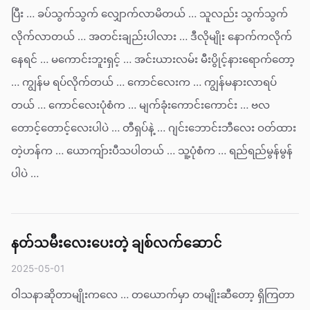
ပြီး … ခပ်သွက်သွက် လျှောက်လာမိတယ် … သူလည်း သွက်သွက်
လိုက်လာတယ် … အတင်းချည်းပါလား … ဒီလိုမျိုး နောက်ကလိုက်
နေရင် … မကောင်းဘူးရှင့် … အင်းယားလမ်း မီးပွိုင့်နားရောက်တော့
… ကျွန်မ ရပ်လိုက်တယ် … ကောင်လေးက … ကျွန်မနားလာရပ်
တယ် … ကောင်လေးပုံစံက … မျက်ခုံးကောင်းကောင်း … ဗလ
တောင့်တောင့်လေးပါပဲ … တီရှပ်နဲ့ … ဂျင်းဘောင်းဘီလေး ဝတ်ထား
တဲ့ဟန်က … ယောကျ်ားပီသပါတယ် … သူ့ပုံစံက … ရည်ရည်မွန်မွန်
ပါပဲ …
နတ်သမီးလေးပေးတဲ့ ချစ်လက်ဆောင်
2025-05-01
ဝါသနာဆိုတာမျိုးကလေ … တယောက်မှာ တမျိုးဆီတော့ ရှိကြတာ