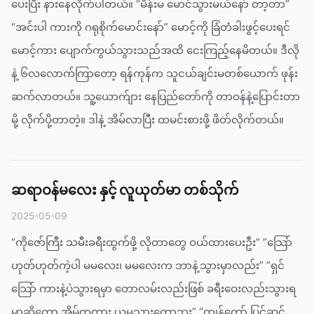
ပေးပြီး နားနေလိုက်ပါတယ်။ “မိန်းမ မောင်သွားမယ်နော် တာ့တာ”
“အင်းပါ ကားကို ဂရုစိုက်မောင်းနော်” မောင့်ကို ခြံတံခါးဖွင့်ပေးရင်
မောင့်ကား ပျောက်ကွယ်သွားသည်အထိ ငေးကြည့်နေမိတယ်။ ဒီလို
နဲ့ ၆လ‌လောက်ကြာတော့ ရန်ကုန်က သူငယ်ချင်းမတစ်ယောက် ဖုန်း
ဆက်လာတယ်။ သူ့ယောက်ျား နေပြည်တော်ကို တာဝန်နဲ့ပြောင်းတာ
မို့ လိုက်ပို့တာတဲ့။ ဒါနဲ့ အိမ်လာပြီး ထမင်းစားဖို့ ဖိတ်လိုက်တယ်။
ဆရာဝန်မလေး နှင့် လူယုတ်မာ တစ်သိုက်
2025-05-09
“ကိုဇော်ကြီး သမီးခရီးထွက်ဖို့ လိုတာတွေ ဝယ်ထားပေးဦး” ”သြော်
ဟုတ်ဟုတ်ကဲ့ပါ မမလေး၊ မမလေးက ဘာနဲ့သွားမှာလည်း” ”ရှင်
သြော် ကားနဲ့ပဲသွားရမှာ တောလမ်းလည်းဖြစ် ခရီးဝေးလည်းသွားရ
မှာဆိုတော့ အိမ်ကကား ယူမသွားတော့ဘူး” “ကျွန်တော် ပြင်ဆင်