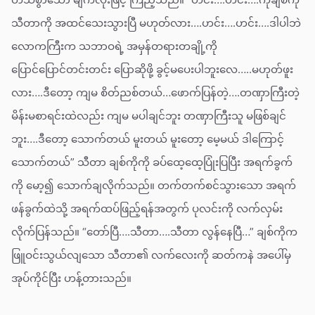
သီတာကို အထင်သေးသွားပြီ မဟုတ်လား….ဟင်း….ဟင်း….ဒါပါဘဲ
လောကကြီးက သဘာဝရဲ့ အမှန်တရားတချို့ကို
ပြောင်ပြောင်တင်းတင်း ပြောဆိုဖို့ ခွင့်မပေးပါဘူးလေ…..မဟုတ်ဖူး
လား….ဒီတော့ ကျမ စိတ်ညစ်တယ်…ဖောက်ပြန်တဲ့….တဏှာကြီးတဲ့
မိန်းမစာရင်းထဲလည်း ကျမ မပါချင်ဘူး တဏှာကြီးသူ မဖြစ်ချင်
ဘူး….ဒီတော့ သောက်တယ် မူးတယ် မူးတော့ မေ့မယ် ဒါကြောင့်
သောက်တယ်” သီတာ ချစ်ကိုကို ခပ်ထေ့ထေ့ပြုံးပြပြီး အရက်ခွက်
ကို မော့၍ သောက်ချလိုက်သည်။ တက်တက်စင်သွားသော အရက်
ဖန်ခွက်ထဲသို့ အရက်ထပ်ဖြည့်ရန်အတွက် ပုလင်းကို လက်လှမ်း
လိုက်ပြန်သည်။ “တော်ပြီ….သီတာ….သီတာ လွန်နေပြီ…” ချစ်ကိုက
ဖြူဝင်းသွယ်လျသော သီတာ၏ လက်လေးကို ဆတ်ကနဲ အပေါ်မှ
အုပ်ကိုင်ပြီး ဟန့်တားသည်။