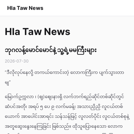
Hla Taw News
Hla Taw News
ဘုဂလန့်မောင်မောင်နဲ့ သူ့ရဲ့မမကြီးများ
2026-07-30
“ဒီလိုလုပ်နေလို့ တကယ်ကောင်းတဲ့ လောကကြီးက ပျက်သွားတာ
ဗျ”
မြောက်ဥက္ကလာ ၊ (ဈ)ဈေးနားရှိ လက်ဘက်ရည်ဆိုင်တစ်ဆိုင်တွင်
ဆံပင်အတို၊ အရပ် ၅ ပေ ၉ လက်မခန့်၊ အသားညှိညှိ လူငယ်တစ်
ယောက် အာပေါင်းအာရင်း သန်သန်ဖြင့် လူလတ်ပိုင်း လူငယ်တစ်စုနဲ့
အတူဆွေးနွေးနေကြခြင်း ဖြစ်သည်။ ထိုသူပြောနေသော လောက