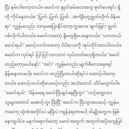
ပြီး နမ်းပါတော့တယ်။ မောင်က နှုတ်ခမ်းလေးတွေ စုတ်ပေးရင်း နို့
ကို ကိုင်နေတယ်။ “ပြွတ်..ပြွတ်..ပြွတ် ..အင်္ကျီတွေချွတ်လိုက် မိန်းမ
ရာ” ကျွန်မလည်း ဘာမှမပြောနိုင်တော့ဘူးလေ။ ချက်ခြင်း ချွတ်
ပစ်လိုက်ပါတယ်။ မောင်ကတော့ နို့တွေစို့ပေးနေတယ်။ “ယားတယ်
မောင်ရယ်” မောင့်လက်ကတော့ ပိပိလေးကို အုပ်ကိုင်ထားပါတယ်။
မောင်က လုပ်ရင် ငြင်ငြင်သာသာပဲ လုပ်တတ်လေ့ရှိတယ်။ “မောင်
ထည့်တော့မယ်နော်” “အင်း” ကျွန်မလည်း မျက်စိလေးမှေးရင်
မှိန်းနေတာပေါ့။ မောင်က ထည့်ပြီးတယ်ဆိုရင်ပဲ ဆောင့်ပါတော့
တယ်။ ဆောင့်တယ်ဆိုပေမယ့်လည်း အသံတောင် သိပ်မထွက်ပါ။
“မောင်ရယ်” “မိန်းမရေ မောင်ပြီးချင်နေပြီကွာ” “ဟင့်တွေ့လား
သူများတောင် မစောင့်ဘူး ပြီးပြီ” မောင်က ပြီးသွားပေမယ့် ကျွန်မ
ကတော့ ထုံးစံအတိုင်းပဲ မပြီးပဲ ကျန်ခဲ့ရတာပေါ့ ဒါမျိုးတွေက ဖြစ်
နေကျပါပဲ။ မနက်ရောက်တော့ မောင်အတွက် အထုတ်အပိုးတွေပြင်