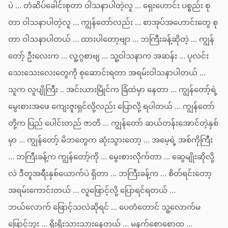
ပဲ … တံဆိပ်ခေါင်းစုတာ ဝါသနာပါတဲ့လူ … ရှေးဟောင်း ပစ္စည်း စု
တာ ဝါသနာပါတဲ့လူ … ကျွန်တော်လည်း … စာအုပ်အဟောင်းတွေ စု
တာ ဝါသနာပါတယ် … ထားပါတော့ဗျာ … ဘကြီးခန့်ဆိုတဲ့ … ကျွန်
တော့် ဦးလေးက … လူ့ဂွစာဗျ … သူ့ဝါသနာက အဆန်း … ပုလင်း
သေးသေးလေးတွေကို စုဆောင်းရတာ အရမ်းဝါသနာပါတယ် …
သူက လူပျိုကြီး .. အင်းယားမြိုင်က ခြံထဲမှာ နေတာ … ကျွန်တော့်ရဲ့
မွေးစားအဖေ ကျေးဇူးရှင်လို့လည်း ပြောလို့ ရပါတယ် … ကျွန်တော်
တို့က ပြည် ပေါင်းတည် ဇာတိ … ကျွန်တော် ဆယ်တန်းအောင်တဲ့နှစ်
မှာ … ကျွန်တော့် မိဘတွေက ဆုံးသွားတော့ … အမေ့ရဲ့ အစ်ကိုကြီး
… ဘကြီးခန့်က ကျွန်တော့်ကို … မွေးစားလိုက်တာ … ဆွေမျိုးဆိုလို့
လဲ ဒီတူအရီးနှစ်ယောက်ပဲ ရှိတာ … ဘကြီးခန့်က … စိတ်ရင်းတော့
အရမ်းကောင်းတယ် … လူဖြောင့်လို့ ပြောရင်ရတယ် …
ဘယ်လောက် ဖြောင့်သလဲဆိုရင် … ပေတံတောင် သူ့လောက်မ
ဖြောင့်ဘူး … ရိုးရိုးသားသားနေတယ် … မနက်စောစောထ …