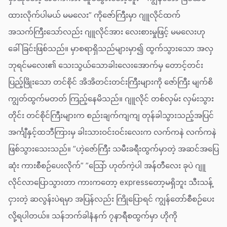
ထားလိုက်ပါမယ် မမလေး” ကိုဇော်ကြီးမှာ ဂျူလိုင်ထက်
အသက်ကြီးသော်လည်း ဂျူလိုင်အား လေးစားမှုဖြင့် မမလေးဟု
ခေါ်ခြင်းဖြစ်သည်။ မှာစရာရှိသည်များမှာ၍ ထွက်သွားသော အလှ
ဘုရင်မလေး၏ သေးသွယ်သောခါးလေးအောက်မှ တောင့်တင်း
ပြည့်ဖြိုးသော တင်စိုင် အိအိတင်းတင်းကြီးများကို ဇော်ကြီး မျက်စိ
ကျွတ်ထွက်မတတ် ကြည့်နေမိသည်။ ဂျူလိုင် တစ်လှမ်း လှမ်းသွား
တိုင်း တင်စိုင်ကြီးများက စည်းချက်ကျကျ တုန်ခါသွားသည့်အပြင်
အင်္ကျီနှင့်ထဘီကြားမှ ခါးသားဝင်းဝင်းလေးက လက်ကနဲ လက်ကနဲ
ဖြစ်သွားသေးသည်။ ”ဟဲ့ဇော်ကြီး သမီးခရီးထွက်မှာတဲ့ အဆင်အပြေ
ဆုံး ကားစီစဉ်ပေးလိုက်” ”သြော် ဟုတ်ကဲ့ပါ အန်တီလေး ခုပဲ ဂျူ
လိုင်လာပြောသွားတာ ကားကတော့ expressတော့မရှိဘူး သီးသန့်
ငှားတဲ့ ဆလွန်းပဲရမှာ အပြန်လည်း ကြိုပြောရင် ကျွန်တော်စီစဉ်ပေး
လို့ရပါတယ်။ သန်ဘက်ခါနံနက် ၇နာရီစထွက်မှာ ဟိုကို