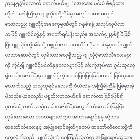
ညနေ၅ခွဲ၆လောက် ရောက်မယ်ဗျ” ”အေးအေး မင်းပဲ စီစဉ်ထား
လိုက်” ဇော်ကြီးမှာ ဂျူလိုင်တို့အိမ်မှ အလုပ်သမား မဟုတ်
သော်လည်း ဂျူလိုင့်အဖေကုမ္ပဏီတွင် ၈နှစ်ခန့် အလုပ်လုပ်လာ
သဖြင့် ဂျူလိုင်တို့နှင့် အတော်ရင်းနှီးသည်။ အသက်၄၂နှစ်ရှိပြီဖြစ်
ပြီး ဂျူလိုင်တို့အိမ်သို့ ပစ္စည်းလာသယ်တိုင်း ဂိုထောင်နှင့်ကပ်လျှက်
လသာဆောင်တွင် လှမ်းထားလေ့ရှိသည့် ဂျူလိုင့်ဘော်လီလေးများ
ကို ကိုင်၍ ဂျူလိုင့်ပင်တီနုနုလေးများဖြင့် လီးကိုအုပ်ကာ ဂွင်းထုလေ့
ရှိသည်။ ဇော်ကြီးမှာ ဂျူလိုင့်ကို စတင်မြင်မြင်ခြင်းကပင် မြင်သူငေး
လောက်သည့် အလှဘုရင်မလေးကို စိတ်ထဲမှ အကြိမ်ကြိမ် ပြစ်မှားခဲ့
မိသည်။ ယခုလည်း ပစ္စည်းလာသယ်ရန် ရောက်လာခြင်းဖြစ်၍
၃ထပ်သို့ တက်လာခဲ့သည်။ ဇော်ကြီးအတွက် ကံကောင်းပြန်ပြီ။
လှမ်းထားသော အဝတ်များထဲတွင် အသားရောင်နုနု ဆွဲသား
ဇာဘော်လီလေးနှင့် အဖြူရောင်ချိတ်၅ခုတပ် ဇာဘော်လီလေးတို့ကို
တွေ့လိုက်သည်။ မျက်လုံးကို ဝေ့ကြည့်လိုက်ရာ အဖြူရောင်ဆွဲသား