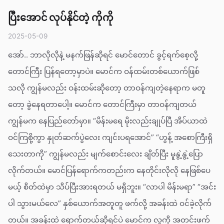
ပြီးအောင် လုပ်နိုင်တဲ့ ကိုကို
2025-05-09
အော်.. ဘာလိုလိုနဲ့ မနက်ဖြန်ဆိုရင် မောင်တောင် ခွင့်ရက်စေ့လို့
တောင်ကြီး ပြန်ရတော့မှာပဲ။ မောင်က ဝန်ထမ်းတစ်ယောက်ဖြစ်
သလို ကျွန်မလည်း ဝန်းထမ်းဆိုတော့ တာဝန်ကျတဲ့နေရာက မတူ
တော့ ခွဲနေရတာပေါ့။ မောင်က တောင်ကြီးမှာ တာဝန်ကျတယ်
ကျွန်မက နေပြည်တော်မှာ။ “မိန်းမရေ မိုးလည်းချုပ်ပြီ အိပ်ယာထဲ
ဝင်ကြစို့ကွာ နှုတ်ဆက်ပွဲလေး ကျင်းပရအောင်” “ဟွန့် အစောကြီးရှိ
သေးတာကို” ကျွန်မလည်း မျက်စောင်းလေး ချိတ်ပြီး မူနွဲ့နွဲ့ပြော
လိုက်တယ်။ မောင်ပြန်ရောက်ကတည်းက နေတိုင်းလိုလို နေဖြစ်ပေ
မယ့် စိတ်ထဲမှာ သိပ်ပြီးအားရတယ် မရှိဘူး။ “လာပါ မိန်းမရာ” “အင်း
ပါ သွားမယ်လေ” နှစ်ယောက်အတူတူ ဖက်လို့ အခန်းထဲ ဝင်ခဲ့လိုက်
တယ်။ အခန်းထဲ ရောက်တယ်ဆိုရင်ပဲ မောင်က လူကို အတင်းဖက်