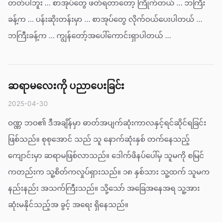
တတ်ပါဘူး … စာအုပ်တွေ ဖတ်ရတာတော့ ကြိုက်တယ် … ဘကြီး
ခန့်က … ပန်းဆိုးတန်းမှာ … စာအုပ်တွေ လိုက်ဝယ်ပေးပါတယ် …
ဘကြီးခန့်က … ကျွန်တော့်အပေါ်ကောင်းရှာပါတယ် …
ဆရာမလေးကို ပညာပေးခြင်း
2025-04-30
ဝဏ္ဏ ဘဝ၏ ဒီအချိန်မှာ ဓာတ်အပျက်ဆုံးကာလနှင့်ရင်ဆိုင်ရခြင်း
ဖြစ်သည်။ စုစုအောင် သည် သူ နောက်ဆုံးနှစ် တက်နေသည့်
ကျောင်းမှာ ဆရာမဖြစ်လာသည်။ ဒေါက်ဖိနပ်ပေါ်မှ သူမကို စမြင်
ကတည်းက သူ့စိတ်ကလှုပ်ရှားသည်။ ၁၈ နှစ်သား သူ့ထက် သူမက
နည်းနည်း အသက်ကြီးသည်။ သို့သော် အခြေအနေအရ သူ့အား
ဆုံးမနိုင်သည့်အ ခွင့် အရေး ရှိနေသည်။