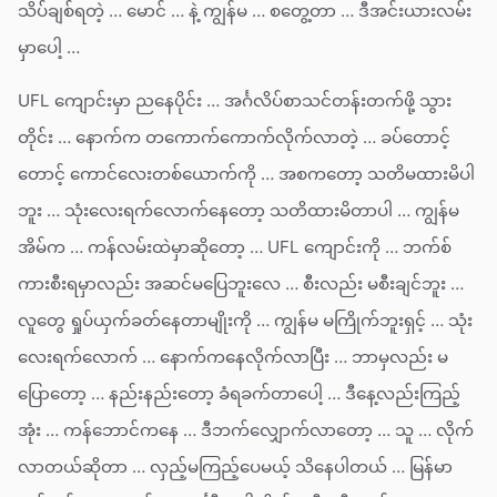
သိပ်ချစ်ရတဲ့ … မောင် … နဲ့ ကျွန်မ … စတွေ့တာ … ဒီအင်းယားလမ်း
မှာပေါ့ …
UFL ကျောင်းမှာ ညနေပိုင်း … အင်္ဂလိပ်စာသင်တန်းတက်ဖို့ သွား
တိုင်း … နောက်က တကောက်ကောက်လိုက်လာတဲ့ … ခပ်တောင့်
တောင့် ကောင်လေးတစ်ယောက်ကို … အစကတော့ သတိမထားမိပါ
ဘူး … သုံးလေးရက်လောက်နေတော့ သတိထားမိတာပါ … ကျွန်မ
အိမ်က … ကန်လမ်းထဲမှာဆိုတော့ … UFL ကျောင်းကို … ဘက်စ်
ကားစီးရမှာလည်း အဆင်မပြေဘူးလေ … စီးလည်း မစီးချင်ဘူး …
လူတွေ ရှုပ်ယှက်ခတ်နေတာမျိုးကို … ကျွန်မ မကြိုက်ဘူးရှင့် … သုံး
လေးရက်လောက် … နောက်ကနေလိုက်လာပြီး … ဘာမှလည်း မ
ပြောတော့ … နည်းနည်းတော့ ခံရခက်တာပေါ့ … ဒီနေ့လည်းကြည့်
အုံး … ကန်ဘောင်ကနေ … ဒီဘက်လျှောက်လာတော့ … သူ … လိုက်
လာတယ်ဆိုတာ … လှည့်မကြည့်ပေမယ့် သိနေပါတယ် … မြန်မာ