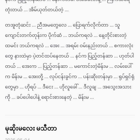
တုံးတယ် … အိမ်ယုတ်တယ်တဲ့ …
တအူတုံဆင်း … ညီအမတွေလေ … ပြောရက်လိုက်တာ … သူ
ကျောင်းတက်တုန်းက ပိုက်ဆံ … ဘယ်ကရလဲ … နေ့တိုင်းစားတဲ့
ထမင်း ဘယ်ကရလဲ … အေး … အရမ်း ဝမ်းနည်းတယ် … စကားလုံး
တွေ နားထဲမှာ ပဲ့တင်ထပ်နေတယ် … နင်က ပြည့်တန်ဆာ … ဟုတ်ပါ
တယ် … အေးက … ပြည့်တန်ဆာ … မကောင်းတဲ့မိန်းမ … လမ်းပေါ်
က မိန်းမ … အေးတို့ … လုပ်ငန်းခွင်က … ပန်းဆိုးတန်းမှာ … ရုပ်ရှင်ရုံ
တွေမှာ … ဟိုရပ် … ဒီငေး … ဟိုလူခေါ် … ဒီလူချ … အသွေးအသား
ကို … ခပ်ပေါပေါနဲ့ ရောင်းစားနေတဲ့ … မိန်းမ …
မုဆိုးမလေး မသီတာ
2025-05-04