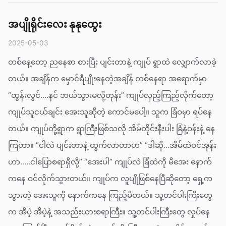
အပျိုရိုင်းလေး နုနုထွေး
2025-05-03
တစ်နေ့တော့ ညနေစာ စားပြီး ပျင်းတာနဲ့ ကျုပ် ရွာထဲ လျှောက်လာခဲ့
တယ်။ အချိန်က မှောင်ရီပျိုးနေတဲ့အချိန် တစ်နေရာ အရောက်မှာ
“ထွန်းလွင်….နင် ဘယ်သွားမလို့တုန်း” ကျုပ်လှည့်ကြည့်လိုက်တော့
ကျုပ်သူငယ်ချင်း အေးသူဆိုတဲ့ ကောင်မပေါ့။ သူက ခြံဝမှာ ရပ်နေ
တယ်။ ကျုပ်တို့ရွာက ရွာကြီးဖြစ်သလို အိမ်တိုင်းနီးပါး ခြံနဲ့ဝန်းနဲ့ နေ
ကြတာ။ “ငါလဲ ပျင်းတာနဲ့ ထွက်လာတာဟ” “ဒါဆို…အိမ်ထဲဝင်အုန်း
ဟာ…..ငါပြောစရာရှိလို့” “အေးပါ” ကျုပ်လဲ ခြံထဲကို မိအေး နောက်
ကနေ ဝင်လိုက်သွားတယ်။ ကျုပ်က လူပျိုဖြစ်နေပြီဆိုတော့ ရှေ့က
သွားတဲ့ အေးသူကို နောက်ကနေ ကြည့်မိတယ်။ သူ့တင်ပါးကြီးတွေ
က အိပဲ့ အိပဲ့နဲ့ အသည်းယားစရာကြီး။ သူ့တင်ပါးကြီးတွေ လှုပ်နေ