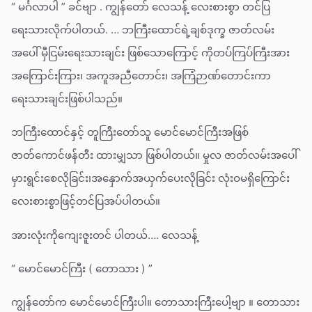
“ မင်္ဂလာပါ ” ခင်ဗျာ . ကျွန်တော် လေသန့် လေးစားစွာ တင်ပြ
ရေးသားလိုက်ပါတယ်. … ဘကြီးထောင်ရဲ့ချစ်ဒုက္ခ ဇာတ်လမ်း
အပေါ် မှီငြမ်းရေးသားချင်း ဖြစ်သောကြောင့် ကိုတပ်ကြပ်ကြီးအား
အကြောင်းကြား၊ အကူအညီတောင်း၊ အကြံဉာဏ်တောင်းကာ
ရေးသားချင်းဖြစ်ပါသည်။
ဘကြီးထောင်နှင့် တူကြီးတော်သူ မောင်မောင်ကြီးအဖြစ်
ဇာတ်ကောင်ဖန်တီး ထားမျှသာ ဖြစ်ပါတယ်။ မှုလ ဇာတ်လမ်းအပေါ်
မှားရွင်းစေလိုခြင်း၊အနှောက်အယှက်ပေးလိုခြင်း လုံးဝမရှိကြောင်း
လေးစားစွာဖြင့်တင်ပြအပ်ပါတယ်။
အားလုံးကိုကျေးဇူးတင် ပါတယ်…. လေသန့်
“ မောင်မောင်ကြီး ( တောသား ) ”
ကျွန်တော်က မောင်မောင်ကြီးပါ။ တောသားကြီးပေါ့ဗျာ ။ တောသား