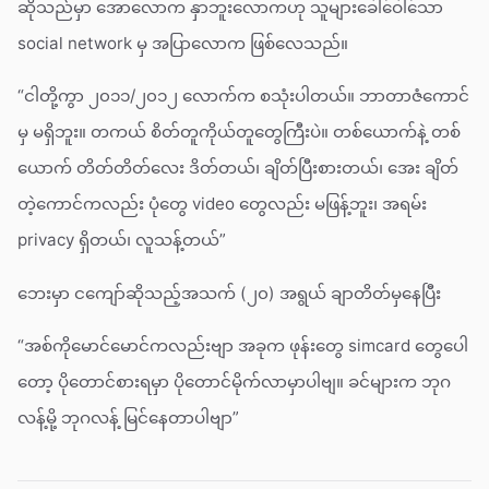
ဆိုသည်မှာ အောလောက နှာဘူးလောကဟု သူများခေါ်ဝေါ်သော
social network မှ အပြာလောက ဖြစ်လေသည်။
“ငါတို့ကွာ ၂၀၁၁/၂၀၁၂ လောက်က စသုံးပါတယ်။ ဘာတာဇံကောင်
မှ မရှိဘူး။ တကယ် စိတ်တူကိုယ်တူတွေကြီးပဲ။ တစ်ယောက်နဲ့ တစ်
ယောက် တိတ်တိတ်လေး ဒိတ်တယ်၊ ချိတ်ပြီးစားတယ်၊ အေး ချိတ်
တဲ့ကောင်ကလည်း ပုံတွေ video တွေလည်း မဖြန့်ဘူး၊ အရမ်း
privacy ရှိတယ်၊ လူသန့်တယ်”
ဘေးမှာ ငကျော်ဆိုသည့်အသက် (၂၀) အရွယ် ချာတိတ်မှနေပြီး
“အစ်ကိုမောင်မောင်ကလည်းဗျာ အခုက ဖုန်းတွေ simcard တွေပေါ
တော့ ပိုတောင်စားရမှာ ပိုတောင်မိုက်လာမှာပါဗျ။ ခင်များက ဘုဂ
လန့်မို့ ဘုဂလန့် မြင်နေတာပါဗျာ”