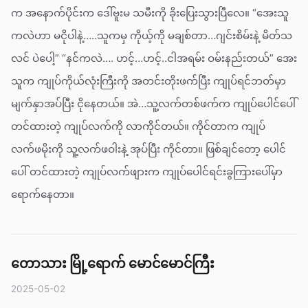
က အနောက်ပိုင်းက ဒေါ်ဗူးမ သမီးကို ခိုးပြေးသွားပြီလေ။ “အေးသူ
ကလဲဟာ မငိုပါနဲ့…..သူကမှ ကိုယ့်ကို မချစ်တာ…ဂျင်းစိမ်းနဲ့ မိတ်သ
လင် ပဲပေါ့” “နင်ကလဲ…. ဟင့်…ဟင့်..ငါအရမ်း ဝမ်းနည်းတယ်” အေး
သူက ကျုပ်ကိုယ်လုံးကြီးကို အတင်းတိုးဖက်ပြီး ကျုပ်ရင်ဘတ်မှာ
မျက်နှာအပ်ပြီး ငိုနေတယ်။ အဲ…သူ့လက်တစ်ဖက်က ကျုပ်ပေါင်ပေါ်
တင်ထားတဲ့ ကျုပ်လက်ကို လာကိုင်တယ်။ ကိုင်တာက ကျုပ်
လက်ဖမိုးကို သူ့လက်ဖဝါးနဲ့ အုပ်ပြီး ကိုင်တာ။ ဖြစ်ချင်တော့ ပေါင်
ပေါ် တင်ထားတဲ့ ကျုပ်လက်ဖျားက ကျုပ်ပေါင်ရင်းခွကြားပေါ်မှာ
ရောက်နေတာ။
တောသား မြို့ရောက် မောင်မောင်ကြီး
2025-05-02