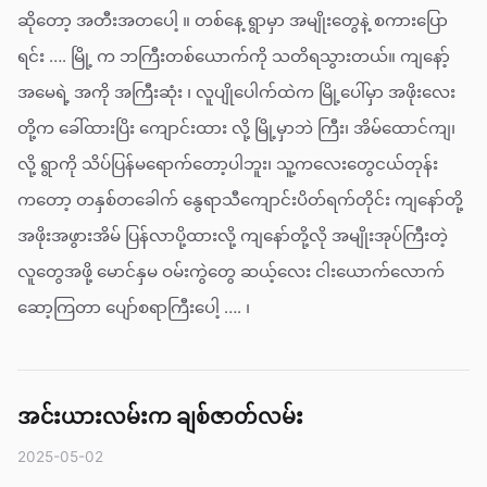
ဆိုတော့ အတီးအတပေါ့ ။ တစ်နေ့ ရွာမှာ အမျိုးတွေနဲ့ စကားပြော
ရင်း …. မြို့ က ဘကြီးတစ်ယောက်ကို သတိရသွားတယ်။ ကျနော့်
အမေရဲ့ အကို အကြီးဆုံး ၊ လူပျိုပေါက်ထဲက မြို့ပေါ်မှာ အဖိုးလေး
တို့က ခေါ်ထားပြိး ကျောင်းထား လို့ မြို့မှာဘဲ ကြီး၊ အိမ်ထောင်ကျ၊
လို့ ရွာကို သိပ်ပြန်မရောက်တော့ပါဘူး၊ သူ့ကလေးတွေငယ်တုန်း
ကတော့ တနှစ်တခေါက် နွေရာသီကျောင်းပိတ်ရက်တိုင်း ကျနော်တို့
အဖိုးအဖွားအိမ် ပြန်လာပို့ထားလို့ ကျနော်တို့လို အမျိုးအုပ်ကြီးတဲ့
လူတွေအဖို့ မောင်နှမ ဝမ်းကွဲတွေ ဆယ့်လေး ငါးယောက်လောက်
ဆော့ကြတာ ပျော်စရာကြီးပေါ့ …. ၊
အင်းယားလမ်းက ချစ်ဇာတ်လမ်း
2025-05-02