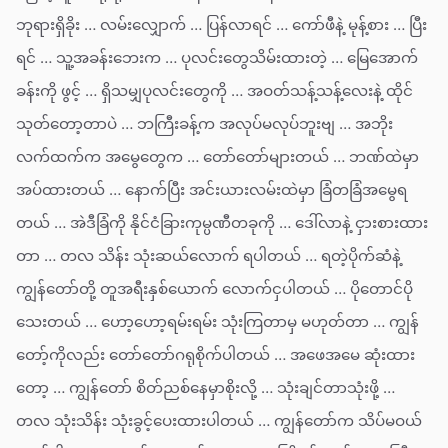
ဘုရားရှိခိုး … လမ်းလျှောက် … ပြန်လာရင် … ကော်ဖီနဲ့ မုန့်စား … ပြီး
ရင် … သူ့အခန်းဘေးက … ပုလင်းတွေသိမ်းထားတဲ့ … မြေအောက်
ခန်းကို ဖွင့် … ရှိသမျှပုလင်းတွေကို … အဝတ်သန့်သန့်လေးနဲ့ ထိုင်
သုတ်တော့တာပဲ … ဘကြီးခန့်က အလုပ်မလုပ်ဘူးဗျ … အဘိုး
လက်ထက်က အမွေတွေက … တော်တော်များတယ် … ဘဏ်ထဲမှာ
အပ်ထားတယ် … နောက်ပြီး အင်းယားလမ်းထဲမှာ ခြံတခြံအမွေရ
တယ် … အဲဒီခြံကို နိုင်ငံခြားကုမ္ပဏီတခုကို … ဒေါ်လာနဲ့ ငှားစားထား
တာ … တလ သိန်း သုံးဆယ်လောက် ရပါတယ် … ရတဲ့ပိုက်ဆံနဲ့
ကျွန်တော်တို့ တူအရီးနှစ်ယောက် လောက်ငှပါတယ် … ပိုတောင်ပို
သေးတယ် … ဟော့ဟော့ရမ်းရမ်း သုံးကြတာမှ မဟုတ်တာ … ကျွန်
တော့်ကိုလည်း တော်တော်ဂရုစိုက်ပါတယ် … အဖေအမေ ဆုံးထား
တော့ … ကျွန်တော် စိတ်ညစ်နေမှာစိုးလို့ … သုံးချင်တာသုံးဖို့ …
တလ သုံးသိန်း သုံးခွင့်ပေးထားပါတယ် … ကျွန်တော်က သိပ်မဝယ်