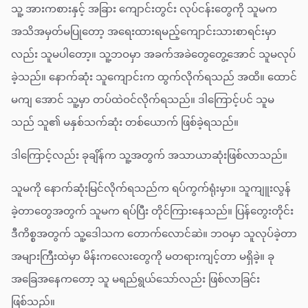
သူ့ အားကစားနှင့် အခြား ကျောင်းတွင်း လုပ်ငန်းတွေကို သူမက
အသိအမှတ်မပြုတော့ အရေးထားရမည့်ကျောင်းသားစာရင်းမှာ
လည်း သူမပါတော့။ သူ့ဘဝမှာ အခက်အခဲတွေတွေ့အောင် သူမလုပ်
ခဲ့သည်။ နောက်ဆုံး သူကျောင်းက ထွက်လိုက်ရသည် အထိ။ ထောင်
မကျ အောင် သူ့မှာ တပ်ထဲဝင်လိုက်ရသည်။ ဒါကြောင့်ပင် သူမ
သည် သူ၏ မနှစ်သက်ဆုံး တစ်ယောက် ဖြစ်ခဲ့ရသည်။
ဒါကြောင့်လည်း ခုချိန်က သူ့အတွက် အသာယာဆုံးဖြစ်လာသည်။
သူမကို နောက်ဆုံးမြင်လိုက်ရသည်က ရပ်ကွက်ရုံးမှာ။ သူကျူးလွန်
ခဲ့တာတွေအတွက် သူမက ရပ်ပြီး တိုင်ကြားနေသည်။ ပြန်တွေးတိုင်း
ဒီကိစ္စအတွက် သူ့ဒေါသက တောက်လောင်ဆဲ။ ဘဝမှာ သူလုပ်ခဲ့တာ
အများကြီးထဲမှာ မိန်းကလေးတွေကို မတရားကျင့်တာ မရှိခဲ့။ ခု
အခြေအနေကတော့ သူ မရည်ရွယ်သော်လည်း ဖြစ်လာခြင်း
ဖြစ်သည်။