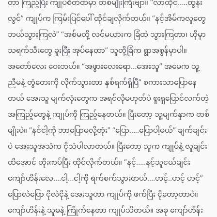
တာ ကြည့်ပြီး ကျုပ်စိတ်ထဲမှာ တစ်မျိုးကြီးဗျာ။ “လာထိုင်…..ထွန်း
လွင်” ကျုပ်က ကြမ်းပြင်ပေါ် ထိုင်ချလိုက်တယ်။ “နင့်အိမ်ကလူတွေ
ဘယ်သွားကြလဲ” “အစ်မတို့ လင်မယားက ခြံထဲ သွားကြတာ၊ ဟိုမှာ
သရက်သီးတွေ ခူးပြီး အုပ်နေတာ” သူတို့ခြံက ရွာအစွန်မှာပါ။
အတော်လေး ဝေးတယ်။ “အဖွားလေးရော…အေးသူ” အမေက သူ့
ညီမနဲ့ တွံတေးကို လိုက်သွားတာ နှစ်ရက်ရှိပြီ” စကားသာပြောနေ
တယ် အေးသူ မျက်လုံးတွေက အရင်လိုမဟုတ်ပဲ စူးရှပြောင်လက်တဲ့
အကြည့်တွေနဲ့ ကျုပ်ကို ကြည့်နေတယ်။ ပြီးတော့ သူ့မျက်နှာက တစ်
မျိုးပဲ။ “နင်ငါ့ကို ဘာပြောမလို့တုံး” “ပြော…..ပြောပါ့မယ်” ချက်ချင်း
ပဲ အေးသူအသံက ငိုသံပါလာတယ်။ ပြီးတော့ သူက ကျုပ်နဲ့ လူချင်း
ထိအောင် တိုးကပ်ပြီး ထိုင်လိုက်တယ်။ “နင့်…..နင့်သူငယ်ချင်း
ကျော်ဟိန်းလေ….ငါ့…ငါ့ကို ရက်စက်သွားတယ်….ဟင့်..ဟင့် ဟင့်”
ပြောလဲပြော ငိုလဲငိုနဲ့ အေးသူဟာ ကျုပ်ကို ဖက်ပြီး ငိုတော့တာပဲ။
ကျော်ဟိန်းနဲ့ သူမနဲ့ ကြိုက်နေတာ ကျုပ်သိတယ်။ အခု ကျော်ဟိန်း