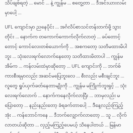
သိပ်ချစ်ရတဲ့ … မောင် … နဲ့ ကျွန်မ … စတွေ့တာ … ဒီအင်းယားလမ်း
မှာပေါ့ …
UFL ကျောင်းမှာ ညနေပိုင်း … အင်္ဂလိပ်စာသင်တန်းတက်ဖို့ သွား
တိုင်း … နောက်က တကောက်ကောက်လိုက်လာတဲ့ … ခပ်တောင့်
တောင့် ကောင်လေးတစ်ယောက်ကို … အစကတော့ သတိမထားမိပါ
ဘူး … သုံးလေးရက်လောက်နေတော့ သတိထားမိတာပါ … ကျွန်မ
အိမ်က … ကန်လမ်းထဲမှာဆိုတော့ … UFL ကျောင်းကို … ဘက်စ်
ကားစီးရမှာလည်း အဆင်မပြေဘူးလေ … စီးလည်း မစီးချင်ဘူး …
လူတွေ ရှုပ်ယှက်ခတ်နေတာမျိုးကို … ကျွန်မ မကြိုက်ဘူးရှင့် … သုံး
လေးရက်လောက် … နောက်ကနေလိုက်လာပြီး … ဘာမှလည်း မ
ပြောတော့ … နည်းနည်းတော့ ခံရခက်တာပေါ့ … ဒီနေ့လည်းကြည့်
အုံး … ကန်ဘောင်ကနေ … ဒီဘက်လျှောက်လာတော့ … သူ … လိုက်
လာတယ်ဆိုတာ … လှည့်မကြည့်ပေမယ့် သိနေပါတယ် … မြန်မာ