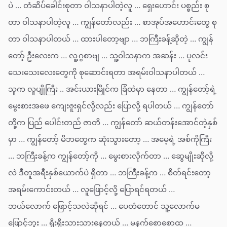
ပဲ … တံဆိပ်ခေါင်းစုတာ ဝါသနာပါတဲ့လူ … ရှေးဟောင်း ပစ္စည်း စု
တာ ဝါသနာပါတဲ့လူ … ကျွန်တော်လည်း … စာအုပ်အဟောင်းတွေ စု
တာ ဝါသနာပါတယ် … ထားပါတော့ဗျာ … ဘကြီးခန့်ဆိုတဲ့ … ကျွန်
တော့် ဦးလေးက … လူ့ဂွစာဗျ … သူ့ဝါသနာက အဆန်း … ပုလင်း
သေးသေးလေးတွေကို စုဆောင်းရတာ အရမ်းဝါသနာပါတယ် …
သူက လူပျိုကြီး .. အင်းယားမြိုင်က ခြံထဲမှာ နေတာ … ကျွန်တော့်ရဲ့
မွေးစားအဖေ ကျေးဇူးရှင်လို့လည်း ပြောလို့ ရပါတယ် … ကျွန်တော်
တို့က ပြည် ပေါင်းတည် ဇာတိ … ကျွန်တော် ဆယ်တန်းအောင်တဲ့နှစ်
မှာ … ကျွန်တော့် မိဘတွေက ဆုံးသွားတော့ … အမေ့ရဲ့ အစ်ကိုကြီး
… ဘကြီးခန့်က ကျွန်တော့်ကို … မွေးစားလိုက်တာ … ဆွေမျိုးဆိုလို့
လဲ ဒီတူအရီးနှစ်ယောက်ပဲ ရှိတာ … ဘကြီးခန့်က … စိတ်ရင်းတော့
အရမ်းကောင်းတယ် … လူဖြောင့်လို့ ပြောရင်ရတယ် …
ဘယ်လောက် ဖြောင့်သလဲဆိုရင် … ပေတံတောင် သူ့လောက်မ
ဖြောင့်ဘူး … ရိုးရိုးသားသားနေတယ် … မနက်စောစောထ …