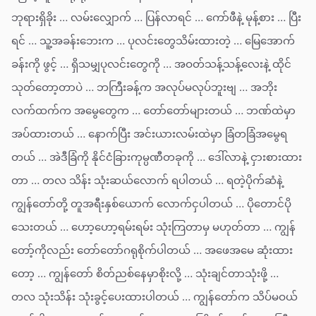
ဘုရားရှိခိုး … လမ်းလျှောက် … ပြန်လာရင် … ကော်ဖီနဲ့ မုန့်စား … ပြီး
ရင် … သူ့အခန်းဘေးက … ပုလင်းတွေသိမ်းထားတဲ့ … မြေအောက်
ခန်းကို ဖွင့် … ရှိသမျှပုလင်းတွေကို … အဝတ်သန့်သန့်လေးနဲ့ ထိုင်
သုတ်တော့တာပဲ … ဘကြီးခန့်က အလုပ်မလုပ်ဘူးဗျ … အဘိုး
လက်ထက်က အမွေတွေက … တော်တော်များတယ် … ဘဏ်ထဲမှာ
အပ်ထားတယ် … နောက်ပြီး အင်းယားလမ်းထဲမှာ ခြံတခြံအမွေရ
တယ် … အဲဒီခြံကို နိုင်ငံခြားကုမ္ပဏီတခုကို … ဒေါ်လာနဲ့ ငှားစားထား
တာ … တလ သိန်း သုံးဆယ်လောက် ရပါတယ် … ရတဲ့ပိုက်ဆံနဲ့
ကျွန်တော်တို့ တူအရီးနှစ်ယောက် လောက်ငှပါတယ် … ပိုတောင်ပို
သေးတယ် … ဟော့ဟော့ရမ်းရမ်း သုံးကြတာမှ မဟုတ်တာ … ကျွန်
တော့်ကိုလည်း တော်တော်ဂရုစိုက်ပါတယ် … အဖေအမေ ဆုံးထား
တော့ … ကျွန်တော် စိတ်ညစ်နေမှာစိုးလို့ … သုံးချင်တာသုံးဖို့ …
တလ သုံးသိန်း သုံးခွင့်ပေးထားပါတယ် … ကျွန်တော်က သိပ်မဝယ်