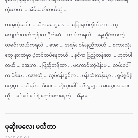
တုံးတယ် … အိမ်ယုတ်တယ်တဲ့ …
တအူတုံဆင်း … ညီအမတွေလေ … ပြောရက်လိုက်တာ … သူ
ကျောင်းတက်တုန်းက ပိုက်ဆံ … ဘယ်ကရလဲ … နေ့တိုင်းစားတဲ့
ထမင်း ဘယ်ကရလဲ … အေး … အရမ်း ဝမ်းနည်းတယ် … စကားလုံး
တွေ နားထဲမှာ ပဲ့တင်ထပ်နေတယ် … နင်က ပြည့်တန်ဆာ … ဟုတ်ပါ
တယ် … အေးက … ပြည့်တန်ဆာ … မကောင်းတဲ့မိန်းမ … လမ်းပေါ်
က မိန်းမ … အေးတို့ … လုပ်ငန်းခွင်က … ပန်းဆိုးတန်းမှာ … ရုပ်ရှင်ရုံ
တွေမှာ … ဟိုရပ် … ဒီငေး … ဟိုလူခေါ် … ဒီလူချ … အသွေးအသား
ကို … ခပ်ပေါပေါနဲ့ ရောင်းစားနေတဲ့ … မိန်းမ …
မုဆိုးမလေး မသီတာ
2025-05-04