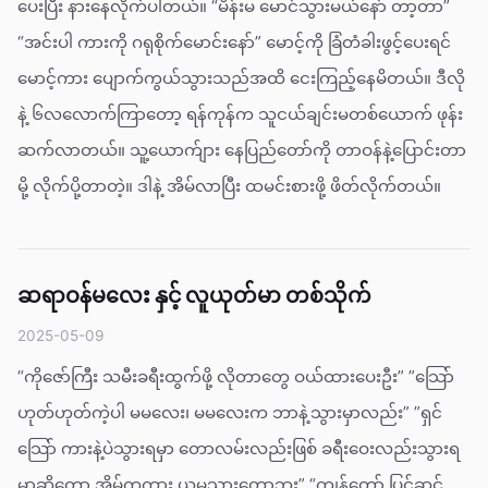
ပေးပြီး နားနေလိုက်ပါတယ်။ “မိန်းမ မောင်သွားမယ်နော် တာ့တာ”
“အင်းပါ ကားကို ဂရုစိုက်မောင်းနော်” မောင့်ကို ခြံတံခါးဖွင့်ပေးရင်
မောင့်ကား ပျောက်ကွယ်သွားသည်အထိ ငေးကြည့်နေမိတယ်။ ဒီလို
နဲ့ ၆လ‌လောက်ကြာတော့ ရန်ကုန်က သူငယ်ချင်းမတစ်ယောက် ဖုန်း
ဆက်လာတယ်။ သူ့ယောက်ျား နေပြည်တော်ကို တာဝန်နဲ့ပြောင်းတာ
မို့ လိုက်ပို့တာတဲ့။ ဒါနဲ့ အိမ်လာပြီး ထမင်းစားဖို့ ဖိတ်လိုက်တယ်။
ဆရာဝန်မလေး နှင့် လူယုတ်မာ တစ်သိုက်
2025-05-09
“ကိုဇော်ကြီး သမီးခရီးထွက်ဖို့ လိုတာတွေ ဝယ်ထားပေးဦး” ”သြော်
ဟုတ်ဟုတ်ကဲ့ပါ မမလေး၊ မမလေးက ဘာနဲ့သွားမှာလည်း” ”ရှင်
သြော် ကားနဲ့ပဲသွားရမှာ တောလမ်းလည်းဖြစ် ခရီးဝေးလည်းသွားရ
မှာဆိုတော့ အိမ်ကကား ယူမသွားတော့ဘူး” “ကျွန်တော် ပြင်ဆင်