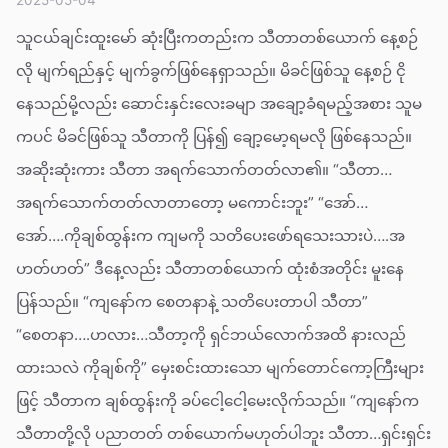
သူငယ်ချင်းထူးမော် ဆုံးပြီးကတည်းက သီတာတစ်ယောက် နေ့စဉ်
လို မျက်ရည်နှင့် မျက်ခွက်ဖြစ်နေရှာသည်။ မိခင်ဖြစ်သူ နေ့စဉ် ငို
နေသည်မို့လည်း ဆောင်းနှင်းလေးခမျာ အချော့ခံရမည့်အစား သူမ
ကပင် မိခင်ဖြစ်သူ သီတာကို ပြန်၍ ချော့မော့ရမလို ဖြစ်နေသည်။
အဆိုးဆုံးကား သီတာ အရက်သောက်တတ်လာ၏။ “သီတာ…
အရက်သောက်တတ်လာတာတော့ မကောင်းဘူး” “အော်…
အော်….ကိုချစ်ထွန်းက ကျမကို သတိပေးဖော်ရသေးသားပဲ….အ
ဟတ်ဟတ်” ဒီနေ့လည်း သီတာတစ်ယောက် ထုံးစံအတိုင်း မူးနေ
ပြန်သည်။ “ကျနော်က စေတနာနဲ့ သတိပေးတာပါ သီတာ”
“စေတနာ….ဟလား…သီတာ့ကို ရှင်ဘယ်လောက်အထိ နားလည်
ထားသလဲ ကိုချစ်ကို” မှေးစင်းထားသော မျက်တောင်ကော့ကြီးများ
ဖြင့် သီတာက ချစ်ထွန်းကို ခပ်ငေါ့ငေါ့မေးလိုက်သည်။ “ကျနော်က
သီတာတို့လို ပညာတတ် တစ်ယောက်မဟုတ်ပါဘူး သီတာ…ရှင်းရှင်း