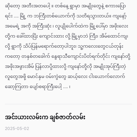
ဆိုတော့ အတီးအတပေါ့ ။ တစ်နေ့ ရွာမှာ အမျိုးတွေနဲ့ စကားပြော
ရင်း …. မြို့ က ဘကြီးတစ်ယောက်ကို သတိရသွားတယ်။ ကျနော့်
အမေရဲ့ အကို အကြီးဆုံး ၊ လူပျိုပေါက်ထဲက မြို့ပေါ်မှာ အဖိုးလေး
တို့က ခေါ်ထားပြိး ကျောင်းထား လို့ မြို့မှာဘဲ ကြီး၊ အိမ်ထောင်ကျ၊
လို့ ရွာကို သိပ်ပြန်မရောက်တော့ပါဘူး၊ သူ့ကလေးတွေငယ်တုန်း
ကတော့ တနှစ်တခေါက် နွေရာသီကျောင်းပိတ်ရက်တိုင်း ကျနော်တို့
အဖိုးအဖွားအိမ် ပြန်လာပို့ထားလို့ ကျနော်တို့လို အမျိုးအုပ်ကြီးတဲ့
လူတွေအဖို့ မောင်နှမ ဝမ်းကွဲတွေ ဆယ့်လေး ငါးယောက်လောက်
ဆော့ကြတာ ပျော်စရာကြီးပေါ့ …. ၊
အင်းယားလမ်းက ချစ်ဇာတ်လမ်း
2025-05-02