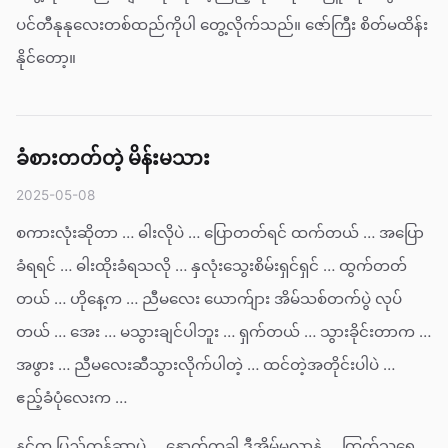
ပင်တီနုနုလေးတစ်ထည်ကိုပါ တွေ့လိုက်သည်။ ဇော်ကြီး စိတ်မထိန်း
နိုင်တော့။
ခံစားတတ်တဲ့ မိန်းမသား
2025-05-08
စကားလုံးဆိုတာ … ဓါးလိုပဲ … ပြောတတ်ရင် ထက်တယ် … အပြော
ခံရရင် … ဓါးထိုးခံရသလို … နှလုံးသွေးစိမ်းရှင်ရှင် … ထွက်တတ်
တယ် … ဟိုနေ့က … ညီမလေး ယောက်ျား အိမ်သစ်တက်ပွဲ လုပ်
တယ် … အေး … မသွားချင်ပါဘူး … ရှက်တယ် … သွားခိုင်းတာက …
အဖွား … ညီမလေးဆီသွားလိုက်ပါတဲ့ … ထင်တဲ့အတိုင်းပါပဲ …
ဧည့်ခံပုံလေးက …
နင်က ပြည့်တန်ဆာပဲ … နောက်တခါ ဒီအိမ်မလာနဲ့ … ကြက်သရေ