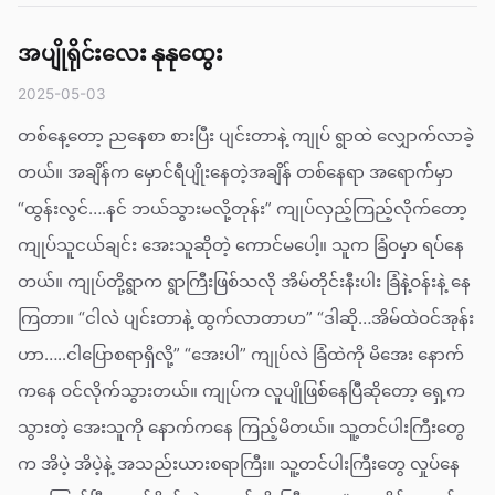
အပျိုရိုင်းလေး နုနုထွေး
2025-05-03
တစ်နေ့တော့ ညနေစာ စားပြီး ပျင်းတာနဲ့ ကျုပ် ရွာထဲ လျှောက်လာခဲ့
တယ်။ အချိန်က မှောင်ရီပျိုးနေတဲ့အချိန် တစ်နေရာ အရောက်မှာ
“ထွန်းလွင်….နင် ဘယ်သွားမလို့တုန်း” ကျုပ်လှည့်ကြည့်လိုက်တော့
ကျုပ်သူငယ်ချင်း အေးသူဆိုတဲ့ ကောင်မပေါ့။ သူက ခြံဝမှာ ရပ်နေ
တယ်။ ကျုပ်တို့ရွာက ရွာကြီးဖြစ်သလို အိမ်တိုင်းနီးပါး ခြံနဲ့ဝန်းနဲ့ နေ
ကြတာ။ “ငါလဲ ပျင်းတာနဲ့ ထွက်လာတာဟ” “ဒါဆို…အိမ်ထဲဝင်အုန်း
ဟာ…..ငါပြောစရာရှိလို့” “အေးပါ” ကျုပ်လဲ ခြံထဲကို မိအေး နောက်
ကနေ ဝင်လိုက်သွားတယ်။ ကျုပ်က လူပျိုဖြစ်နေပြီဆိုတော့ ရှေ့က
သွားတဲ့ အေးသူကို နောက်ကနေ ကြည့်မိတယ်။ သူ့တင်ပါးကြီးတွေ
က အိပဲ့ အိပဲ့နဲ့ အသည်းယားစရာကြီး။ သူ့တင်ပါးကြီးတွေ လှုပ်နေ