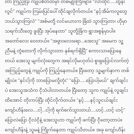
တာ ကြည့်ပြီး ကျုပ်စိတ်ထဲမှာ တစ်မျိုးကြီးဗျာ။ “လာထိုင်…..ထွန်း
လွင်” ကျုပ်က ကြမ်းပြင်ပေါ် ထိုင်ချလိုက်တယ်။ “နင့်အိမ်ကလူတွေ
ဘယ်သွားကြလဲ” “အစ်မတို့ လင်မယားက ခြံထဲ သွားကြတာ၊ ဟိုမှာ
သရက်သီးတွေ ခူးပြီး အုပ်နေတာ” သူတို့ခြံက ရွာအစွန်မှာပါ။
အတော်လေး ဝေးတယ်။ “အဖွားလေးရော…အေးသူ” အမေက သူ့
ညီမနဲ့ တွံတေးကို လိုက်သွားတာ နှစ်ရက်ရှိပြီ” စကားသာပြောနေ
တယ် အေးသူ မျက်လုံးတွေက အရင်လိုမဟုတ်ပဲ စူးရှပြောင်လက်တဲ့
အကြည့်တွေနဲ့ ကျုပ်ကို ကြည့်နေတယ်။ ပြီးတော့ သူ့မျက်နှာက တစ်
မျိုးပဲ။ “နင်ငါ့ကို ဘာပြောမလို့တုံး” “ပြော…..ပြောပါ့မယ်” ချက်ချင်း
ပဲ အေးသူအသံက ငိုသံပါလာတယ်။ ပြီးတော့ သူက ကျုပ်နဲ့ လူချင်း
ထိအောင် တိုးကပ်ပြီး ထိုင်လိုက်တယ်။ “နင့်…..နင့်သူငယ်ချင်း
ကျော်ဟိန်းလေ….ငါ့…ငါ့ကို ရက်စက်သွားတယ်….ဟင့်..ဟင့် ဟင့်”
ပြောလဲပြော ငိုလဲငိုနဲ့ အေးသူဟာ ကျုပ်ကို ဖက်ပြီး ငိုတော့တာပဲ။
ကျော်ဟိန်းနဲ့ သူမနဲ့ ကြိုက်နေတာ ကျုပ်သိတယ်။ အခု ကျော်ဟိန်း