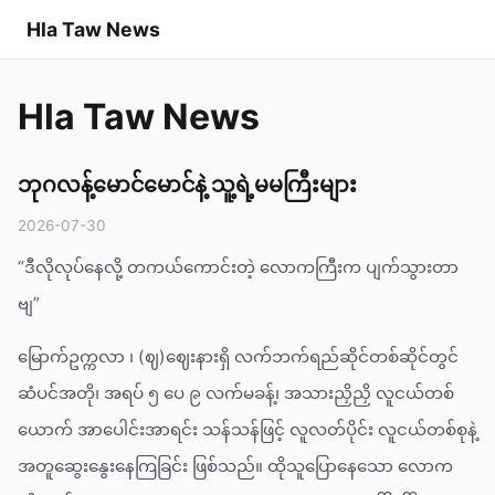
Hla Taw News
Hla Taw News
ဘုဂလန့်မောင်မောင်နဲ့ သူ့ရဲ့မမကြီးများ
2026-07-30
“ဒီလိုလုပ်နေလို့ တကယ်ကောင်းတဲ့ လောကကြီးက ပျက်သွားတာ
ဗျ”
မြောက်ဥက္ကလာ ၊ (ဈ)ဈေးနားရှိ လက်ဘက်ရည်ဆိုင်တစ်ဆိုင်တွင်
ဆံပင်အတို၊ အရပ် ၅ ပေ ၉ လက်မခန့်၊ အသားညှိညှိ လူငယ်တစ်
ယောက် အာပေါင်းအာရင်း သန်သန်ဖြင့် လူလတ်ပိုင်း လူငယ်တစ်စုနဲ့
အတူဆွေးနွေးနေကြခြင်း ဖြစ်သည်။ ထိုသူပြောနေသော လောက