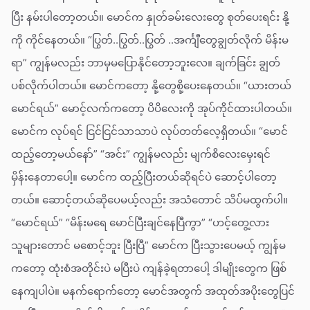
ပြီး နမ်းပါတော့တယ်။ မောင်က နှုတ်ခမ်းလေးတွေ စုတ်ပေးရင်း နို့
ကို ကိုင်နေတယ်။ “ပြွတ်..ပြွတ်..ပြွတ် ..အင်္ကျီတွေချွတ်လိုက် မိန်းမ
ရာ” ကျွန်မလည်း ဘာမှမပြောနိုင်တော့ဘူးလေ။ ချက်ခြင်း ချွတ်
ပစ်လိုက်ပါတယ်။ မောင်ကတော့ နို့တွေစို့ပေးနေတယ်။ “ယားတယ်
မောင်ရယ်” မောင့်လက်ကတော့ ပိပိလေးကို အုပ်ကိုင်ထားပါတယ်။
မောင်က လုပ်ရင် ငြင်ငြင်သာသာပဲ လုပ်တတ်လေ့ရှိတယ်။ “မောင်
ထည့်တော့မယ်နော်” “အင်း” ကျွန်မလည်း မျက်စိလေးမှေးရင်
မှိန်းနေတာပေါ့။ မောင်က ထည့်ပြီးတယ်ဆိုရင်ပဲ ဆောင့်ပါတော့
တယ်။ ဆောင့်တယ်ဆိုပေမယ့်လည်း အသံတောင် သိပ်မထွက်ပါ။
“မောင်ရယ်” “မိန်းမရေ မောင်ပြီးချင်နေပြီကွာ” “ဟင့်တွေ့လား
သူများတောင် မစောင့်ဘူး ပြီးပြီ” မောင်က ပြီးသွားပေမယ့် ကျွန်မ
ကတော့ ထုံးစံအတိုင်းပဲ မပြီးပဲ ကျန်ခဲ့ရတာပေါ့ ဒါမျိုးတွေက ဖြစ်
နေကျပါပဲ။ မနက်ရောက်တော့ မောင်အတွက် အထုတ်အပိုးတွေပြင်