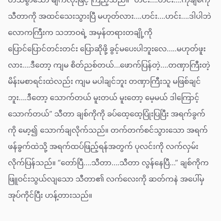
သီတာကို အထင်သေးသွားပြီ မဟုတ်လား….ဟင်း….ဟင်း….ဒါပါဘဲ
လောကကြီးက သဘာဝရဲ့ အမှန်တရားတချို့ကို
ပြောင်ပြောင်တင်းတင်း ပြောဆိုဖို့ ခွင့်မပေးပါဘူးလေ…..မဟုတ်ဖူး
လား….ဒီတော့ ကျမ စိတ်ညစ်တယ်…ဖောက်ပြန်တဲ့….တဏှာကြီးတဲ့
မိန်းမစာရင်းထဲလည်း ကျမ မပါချင်ဘူး တဏှာကြီးသူ မဖြစ်ချင်
ဘူး….ဒီတော့ သောက်တယ် မူးတယ် မူးတော့ မေ့မယ် ဒါကြောင့်
သောက်တယ်” သီတာ ချစ်ကိုကို ခပ်ထေ့ထေ့ပြုံးပြပြီး အရက်ခွက်
ကို မော့၍ သောက်ချလိုက်သည်။ တက်တက်စင်သွားသော အရက်
ဖန်ခွက်ထဲသို့ အရက်ထပ်ဖြည့်ရန်အတွက် ပုလင်းကို လက်လှမ်း
လိုက်ပြန်သည်။ “တော်ပြီ….သီတာ….သီတာ လွန်နေပြီ…” ချစ်ကိုက
ဖြူဝင်းသွယ်လျသော သီတာ၏ လက်လေးကို ဆတ်ကနဲ အပေါ်မှ
အုပ်ကိုင်ပြီး ဟန့်တားသည်။