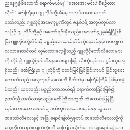
ညနေ၅ခွဲ၆လောက် ရောက်မယ်ဗျ” ”အေးအေး မင်းပဲ စီစဉ်ထား
လိုက်” ဇော်ကြီးမှာ ဂျူလိုင်တို့အိမ်မှ အလုပ်သမား မဟုတ်
သော်လည်း ဂျူလိုင့်အဖေကုမ္ပဏီတွင် ၈နှစ်ခန့် အလုပ်လုပ်လာ
သဖြင့် ဂျူလိုင်တို့နှင့် အတော်ရင်းနှီးသည်။ အသက်၄၂နှစ်ရှိပြီဖြစ်
ပြီး ဂျူလိုင်တို့အိမ်သို့ ပစ္စည်းလာသယ်တိုင်း ဂိုထောင်နှင့်ကပ်လျှက်
လသာဆောင်တွင် လှမ်းထားလေ့ရှိသည့် ဂျူလိုင့်ဘော်လီလေးများ
ကို ကိုင်၍ ဂျူလိုင့်ပင်တီနုနုလေးများဖြင့် လီးကိုအုပ်ကာ ဂွင်းထုလေ့
ရှိသည်။ ဇော်ကြီးမှာ ဂျူလိုင့်ကို စတင်မြင်မြင်ခြင်းကပင် မြင်သူငေး
လောက်သည့် အလှဘုရင်မလေးကို စိတ်ထဲမှ အကြိမ်ကြိမ် ပြစ်မှားခဲ့
မိသည်။ ယခုလည်း ပစ္စည်းလာသယ်ရန် ရောက်လာခြင်းဖြစ်၍
၃ထပ်သို့ တက်လာခဲ့သည်။ ဇော်ကြီးအတွက် ကံကောင်းပြန်ပြီ။
လှမ်းထားသော အဝတ်များထဲတွင် အသားရောင်နုနု ဆွဲသား
ဇာဘော်လီလေးနှင့် အဖြူရောင်ချိတ်၅ခုတပ် ဇာဘော်လီလေးတို့ကို
တွေ့လိုက်သည်။ မျက်လုံးကို ဝေ့ကြည့်လိုက်ရာ အဖြူရောင်ဆွဲသား