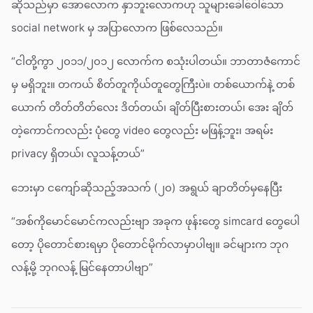
ဆိုသည်မှာ အောလောက နှာဘူးလောကဟု သူများခေါ်ဝေါ်သော
social network မှ အပြာလောက ဖြစ်လေသည်။
“ငါတို့ကွာ ၂၀၁၁/၂၀၁၂ လောက်က စသုံးပါတယ်။ ဘာတာဇံကောင်
မှ မရှိဘူး။ တကယ် စိတ်တူကိုယ်တူတွေကြီးပဲ။ တစ်ယောက်နဲ့ တစ်
ယောက် တိတ်တိတ်လေး ဒိတ်တယ်၊ ချိတ်ပြီးစားတယ်၊ အေး ချိတ်
တဲ့ကောင်ကလည်း ပုံတွေ video တွေလည်း မဖြန့်ဘူး၊ အရမ်း
privacy ရှိတယ်၊ လူသန့်တယ်”
ဘေးမှာ ငကျော်ဆိုသည့်အသက် (၂၀) အရွယ် ချာတိတ်မှနေပြီး
“အစ်ကိုမောင်မောင်ကလည်းဗျာ အခုက ဖုန်းတွေ simcard တွေပေါ
တော့ ပိုတောင်စားရမှာ ပိုတောင်မိုက်လာမှာပါဗျ။ ခင်များက ဘုဂ
လန့်မို့ ဘုဂလန့် မြင်နေတာပါဗျာ”