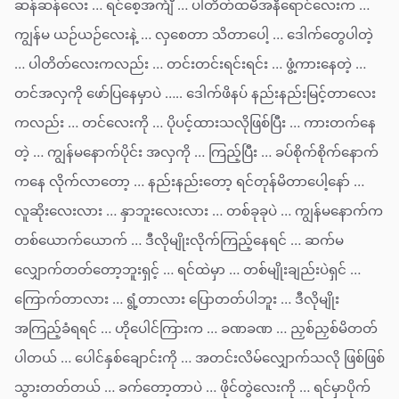
ဆန်ဆန်လေး … ရင်စေ့အင်္ကျီ … ပါတိတ်ထမီအနီရောင်လေးက …
ကျွန်မ ယဉ်ယဉ်လေးနဲ့ … လှစေတာ သိတာပေါ့ … ဒေါက်တွေပါတဲ့
… ပါတိတ်လေးကလည်း … တင်းတင်းရင်းရင်း … ဖွံ့ကားနေတဲ့ …
တင်အလှကို ဖော်ပြနေမှာပဲ ….. ဒေါက်ဖိနပ် နည်းနည်းမြင့်တာလေး
ကလည်း … တင်လေးကို … ပိုပင့်ထားသလိုဖြစ်ပြီး … ကားတက်နေ
တဲ့ … ကျွန်မနောက်ပိုင်း အလှကို … ကြည့်ပြီး … ခပ်စိုက်စိုက်နောက်
ကနေ လိုက်လာတော့ … နည်းနည်းတော့ ရင်တုန်မိတာပေါ့နော် …
လူဆိုးလေးလား … နှာဘူးလေးလား … တစ်ခုခုပဲ … ကျွန်မနောက်က
တစ်ယောက်ယောက် … ဒီလိုမျိုးလိုက်ကြည့်နေရင် … ဆက်မ
လျှောက်တတ်တော့ဘူးရှင့် … ရင်ထဲမှာ … တစ်မျိုးချည်းပဲရှင် …
ကြောက်တာလား … ရွံ့တာလား ပြောတတ်ပါဘူး … ဒီလိုမျိုး
အကြည့်ခံရရင် … ဟိုပေါင်ကြားက … ခဏခဏ … ညှစ်ညှစ်မိတတ်
ပါတယ် … ပေါင်နှစ်ချောင်းကို … အတင်းလိမ်လျှောက်သလို ဖြစ်ဖြစ်
သွားတတ်တယ် … ခက်တော့တာပဲ … ဖိုင်တွဲလေးကို … ရင်မှာပိုက်