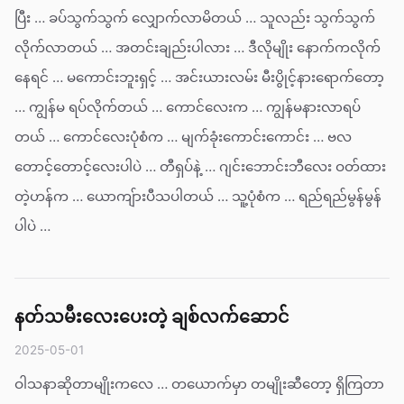
ပြီး … ခပ်သွက်သွက် လျှောက်လာမိတယ် … သူလည်း သွက်သွက်
လိုက်လာတယ် … အတင်းချည်းပါလား … ဒီလိုမျိုး နောက်ကလိုက်
နေရင် … မကောင်းဘူးရှင့် … အင်းယားလမ်း မီးပွိုင့်နားရောက်တော့
… ကျွန်မ ရပ်လိုက်တယ် … ကောင်လေးက … ကျွန်မနားလာရပ်
တယ် … ကောင်လေးပုံစံက … မျက်ခုံးကောင်းကောင်း … ဗလ
တောင့်တောင့်လေးပါပဲ … တီရှပ်နဲ့ … ဂျင်းဘောင်းဘီလေး ဝတ်ထား
တဲ့ဟန်က … ယောကျ်ားပီသပါတယ် … သူ့ပုံစံက … ရည်ရည်မွန်မွန်
ပါပဲ …
နတ်သမီးလေးပေးတဲ့ ချစ်လက်ဆောင်
2025-05-01
ဝါသနာဆိုတာမျိုးကလေ … တယောက်မှာ တမျိုးဆီတော့ ရှိကြတာ