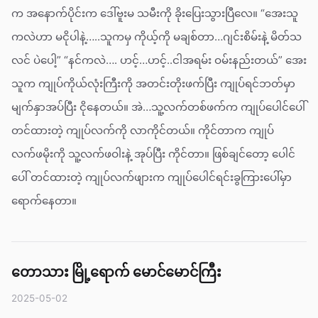
က အနောက်ပိုင်းက ဒေါ်ဗူးမ သမီးကို ခိုးပြေးသွားပြီလေ။ “အေးသူ
ကလဲဟာ မငိုပါနဲ့…..သူကမှ ကိုယ့်ကို မချစ်တာ…ဂျင်းစိမ်းနဲ့ မိတ်သ
လင် ပဲပေါ့” “နင်ကလဲ…. ဟင့်…ဟင့်..ငါအရမ်း ဝမ်းနည်းတယ်” အေး
သူက ကျုပ်ကိုယ်လုံးကြီးကို အတင်းတိုးဖက်ပြီး ကျုပ်ရင်ဘတ်မှာ
မျက်နှာအပ်ပြီး ငိုနေတယ်။ အဲ…သူ့လက်တစ်ဖက်က ကျုပ်ပေါင်ပေါ်
တင်ထားတဲ့ ကျုပ်လက်ကို လာကိုင်တယ်။ ကိုင်တာက ကျုပ်
လက်ဖမိုးကို သူ့လက်ဖဝါးနဲ့ အုပ်ပြီး ကိုင်တာ။ ဖြစ်ချင်တော့ ပေါင်
ပေါ် တင်ထားတဲ့ ကျုပ်လက်ဖျားက ကျုပ်ပေါင်ရင်းခွကြားပေါ်မှာ
ရောက်နေတာ။
တောသား မြို့ရောက် မောင်မောင်ကြီး
2025-05-02