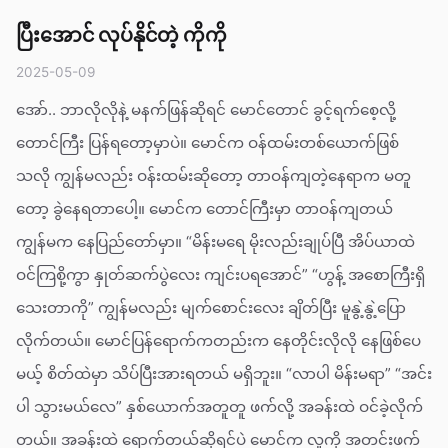
ပြီးအောင် လုပ်နိုင်တဲ့ ကိုကို
2025-05-09
အော်.. ဘာလိုလိုနဲ့ မနက်ဖြန်ဆိုရင် မောင်တောင် ခွင့်ရက်စေ့လို့
တောင်ကြီး ပြန်ရတော့မှာပဲ။ မောင်က ဝန်ထမ်းတစ်ယောက်ဖြစ်
သလို ကျွန်မလည်း ဝန်းထမ်းဆိုတော့ တာဝန်ကျတဲ့နေရာက မတူ
တော့ ခွဲနေရတာပေါ့။ မောင်က တောင်ကြီးမှာ တာဝန်ကျတယ်
ကျွန်မက နေပြည်တော်မှာ။ “မိန်းမရေ မိုးလည်းချုပ်ပြီ အိပ်ယာထဲ
ဝင်ကြစို့ကွာ နှုတ်ဆက်ပွဲလေး ကျင်းပရအောင်” “ဟွန့် အစောကြီးရှိ
သေးတာကို” ကျွန်မလည်း မျက်စောင်းလေး ချိတ်ပြီး မူနွဲ့နွဲ့ပြော
လိုက်တယ်။ မောင်ပြန်ရောက်ကတည်းက နေတိုင်းလိုလို နေဖြစ်ပေ
မယ့် စိတ်ထဲမှာ သိပ်ပြီးအားရတယ် မရှိဘူး။ “လာပါ မိန်းမရာ” “အင်း
ပါ သွားမယ်လေ” နှစ်ယောက်အတူတူ ဖက်လို့ အခန်းထဲ ဝင်ခဲ့လိုက်
တယ်။ အခန်းထဲ ရောက်တယ်ဆိုရင်ပဲ မောင်က လူကို အတင်းဖက်