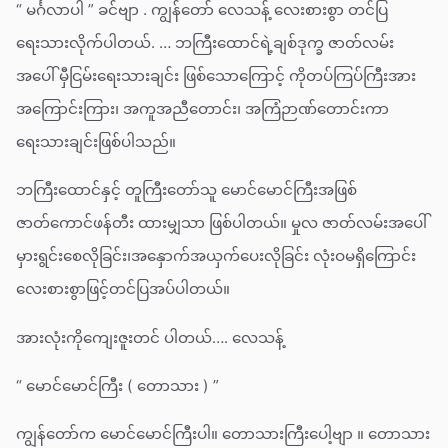
“ မင်္ဂလာပါ ” ခင်ဗျာ . ကျွန်တော် လေသန့် လေးစားစွာ တင်ပြ
ရေးသားလိုက်ပါတယ်. … ဘကြီးထောင်ရဲ့ချစ်ဒုက္ခ ဇာတ်လမ်း
အပေါ် မှီငြမ်းရေးသားချင်း ဖြစ်သောကြောင့် ကိုတပ်ကြပ်ကြီးအား
အကြောင်းကြား၊ အကူအညီတောင်း၊ အကြံဉာဏ်တောင်းကာ
ရေးသားချင်းဖြစ်ပါသည်။
ဘကြီးထောင်နှင့် တူကြီးတော်သူ မောင်မောင်ကြီးအဖြစ်
ဇာတ်ကောင်ဖန်တီး ထားမျှသာ ဖြစ်ပါတယ်။ မှုလ ဇာတ်လမ်းအပေါ်
မှားရွင်းစေလိုခြင်း၊အနှောက်အယှက်ပေးလိုခြင်း လုံးဝမရှိကြောင်း
လေးစားစွာဖြင့်တင်ပြအပ်ပါတယ်။
အားလုံးကိုကျေးဇူးတင် ပါတယ်…. လေသန့်
“ မောင်မောင်ကြီး ( တောသား ) ”
ကျွန်တော်က မောင်မောင်ကြီးပါ။ တောသားကြီးပေါ့ဗျာ ။ တောသား