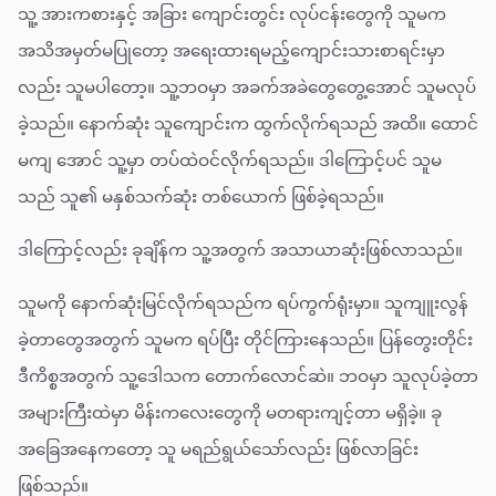
သူ့ အားကစားနှင့် အခြား ကျောင်းတွင်း လုပ်ငန်းတွေကို သူမက
အသိအမှတ်မပြုတော့ အရေးထားရမည့်ကျောင်းသားစာရင်းမှာ
လည်း သူမပါတော့။ သူ့ဘဝမှာ အခက်အခဲတွေတွေ့အောင် သူမလုပ်
ခဲ့သည်။ နောက်ဆုံး သူကျောင်းက ထွက်လိုက်ရသည် အထိ။ ထောင်
မကျ အောင် သူ့မှာ တပ်ထဲဝင်လိုက်ရသည်။ ဒါကြောင့်ပင် သူမ
သည် သူ၏ မနှစ်သက်ဆုံး တစ်ယောက် ဖြစ်ခဲ့ရသည်။
ဒါကြောင့်လည်း ခုချိန်က သူ့အတွက် အသာယာဆုံးဖြစ်လာသည်။
သူမကို နောက်ဆုံးမြင်လိုက်ရသည်က ရပ်ကွက်ရုံးမှာ။ သူကျူးလွန်
ခဲ့တာတွေအတွက် သူမက ရပ်ပြီး တိုင်ကြားနေသည်။ ပြန်တွေးတိုင်း
ဒီကိစ္စအတွက် သူ့ဒေါသက တောက်လောင်ဆဲ။ ဘဝမှာ သူလုပ်ခဲ့တာ
အများကြီးထဲမှာ မိန်းကလေးတွေကို မတရားကျင့်တာ မရှိခဲ့။ ခု
အခြေအနေကတော့ သူ မရည်ရွယ်သော်လည်း ဖြစ်လာခြင်း
ဖြစ်သည်။