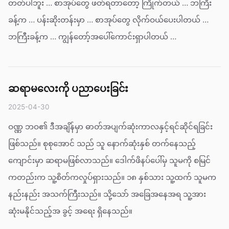
တတ်ပါဘူး … စာအုပ်တွေ ဖတ်ရတာတော့ ကြိုက်တယ် … ဘကြီး
ခန့်က … ပန်းဆိုးတန်းမှာ … စာအုပ်တွေ လိုက်ဝယ်ပေးပါတယ် …
ဘကြီးခန့်က … ကျွန်တော့်အပေါ်ကောင်းရှာပါတယ် …
ဆရာမလေးကို ပညာပေးခြင်း
2025-04-30
ဝဏ္ဏ ဘဝ၏ ဒီအချိန်မှာ ဓာတ်အပျက်ဆုံးကာလနှင့်ရင်ဆိုင်ရခြင်း
ဖြစ်သည်။ စုစုအောင် သည် သူ နောက်ဆုံးနှစ် တက်နေသည့်
ကျောင်းမှာ ဆရာမဖြစ်လာသည်။ ဒေါက်ဖိနပ်ပေါ်မှ သူမကို စမြင်
ကတည်းက သူ့စိတ်ကလှုပ်ရှားသည်။ ၁၈ နှစ်သား သူ့ထက် သူမက
နည်းနည်း အသက်ကြီးသည်။ သို့သော် အခြေအနေအရ သူ့အား
ဆုံးမနိုင်သည့်အ ခွင့် အရေး ရှိနေသည်။