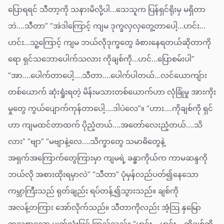
ပြောရရင် သီတာ့ကို သနားမိလို့ပါ…သေသူက ပြန်ရှင်ရိုးမှ မရှိတာ
ဘဲ….သီတာ” “အဲဒါကြောင့် ကျမ ဒုက္ခလှလှတွေ့တာပေါ့…ဟင်း…
ဟင်း…သူ့ကြောင့် ကျမ ဘယ်လိုဒုက္ခတွေ ခံစားနေရတယ်ဆိုတာကို
ရော ရှင်သဘောပေါက်သလား ကိုချစ်ကို…ဟင်…ပြောစမ်းပါ”
“အာ….ပေါက်တာပေါ့….သီတာ….ပေါက်ပါတယ်…လင်ယောကျ်ား
တစ်ယောက် ဆုံးရှုံးရတဲ့ မိန်းမသားတစ်ယောက်ဟာ လုံခြုံမှု အားကိုး
မှုတွေ ကွယ်ပျောက်ကုန်တာပေါ့….ဒါပဲလေ”။ “ဟား….ကိုချစ်ကို ရှင်
ဟာ ကျမထင်တာထက် ပိုညံ့တယ်….အတော်လေးညံ့တယ်….သိ
လား” “ဗျာ” “မဗျာနဲ့လေ….သိက္ခာတွေ သမာဓိတွေနဲ့
အရှက်အကြောက်တွေကြားမှာ ကျမရဲ့ ခန္ဓာကိုယ်က ကာမဆန္ဒကို
ဘယ်လို အစားထိုးရမှာလဲ” “သီတာ” ပုံမှန်လည်ပတ်၍နေသော
ကမ္ဘာကြီးသည် ရုတ်ချည်း ရပ်တန့်၍သွားသည်။ ချစ်ကို
အလန့်တကြား အော်လိုက်သည်။ သီတာကိုလည်း အံ့သြ နှမြော
တသစွာသော မျက်လုံးဖြင့် ကြည့်သည်။ “ဟင်း….ဟင်း….ကိုချစ်ကို