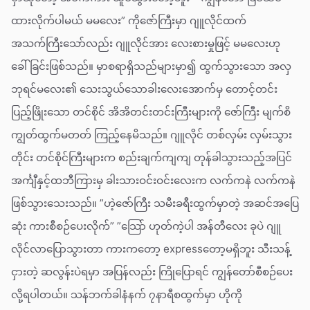
ထားလိုက်ပါမယ် မမလေး” ကိုဇော်ကြီးမှာ ဂျူလိုင်ထက်
အသက်ကြီးသော်လည်း ဂျူလိုင်အား လေးစားမှုဖြင့် မမလေးဟု
ခေါ်ခြင်းဖြစ်သည်။ မှာစရာရှိသည်များမှာ၍ ထွက်သွားသော အလှ
ဘုရင်မလေး၏ သေးသွယ်သောခါးလေးအောက်မှ တောင့်တင်း
ပြည့်ဖြိုးသော တင်စိုင် အိအိတင်းတင်းကြီးများကို ဇော်ကြီး မျက်စိ
ကျွတ်ထွက်မတတ် ကြည့်နေမိသည်။ ဂျူလိုင် တစ်လှမ်း လှမ်းသွား
တိုင်း တင်စိုင်ကြီးများက စည်းချက်ကျကျ တုန်ခါသွားသည့်အပြင်
အင်္ကျီနှင့်ထဘီကြားမှ ခါးသားဝင်းဝင်းလေးက လက်ကနဲ လက်ကနဲ
ဖြစ်သွားသေးသည်။ ”ဟဲ့ဇော်ကြီး သမီးခရီးထွက်မှာတဲ့ အဆင်အပြေ
ဆုံး ကားစီစဉ်ပေးလိုက်” ”သြော် ဟုတ်ကဲ့ပါ အန်တီလေး ခုပဲ ဂျူ
လိုင်လာပြောသွားတာ ကားကတော့ expressတော့မရှိဘူး သီးသန့်
ငှားတဲ့ ဆလွန်းပဲရမှာ အပြန်လည်း ကြိုပြောရင် ကျွန်တော်စီစဉ်ပေး
လို့ရပါတယ်။ သန်ဘက်ခါနံနက် ၇နာရီစထွက်မှာ ဟိုကို