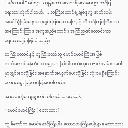
“ မင်္ဂလာပါ ” ခင်ဗျာ . ကျွန်တော် လေသန့် လေးစားစွာ တင်ပြ
ရေးသားလိုက်ပါတယ်. … ဘကြီးထောင်ရဲ့ချစ်ဒုက္ခ ဇာတ်လမ်း
အပေါ် မှီငြမ်းရေးသားချင်း ဖြစ်သောကြောင့် ကိုတပ်ကြပ်ကြီးအား
အကြောင်းကြား၊ အကူအညီတောင်း၊ အကြံဉာဏ်တောင်းကာ
ရေးသားချင်းဖြစ်ပါသည်။
ဘကြီးထောင်နှင့် တူကြီးတော်သူ မောင်မောင်ကြီးအဖြစ်
ဇာတ်ကောင်ဖန်တီး ထားမျှသာ ဖြစ်ပါတယ်။ မှုလ ဇာတ်လမ်းအပေါ်
မှားရွင်းစေလိုခြင်း၊အနှောက်အယှက်ပေးလိုခြင်း လုံးဝမရှိကြောင်း
လေးစားစွာဖြင့်တင်ပြအပ်ပါတယ်။
အားလုံးကိုကျေးဇူးတင် ပါတယ်…. လေသန့်
“ မောင်မောင်ကြီး ( တောသား ) ”
ကျွန်တော်က မောင်မောင်ကြီးပါ။ တောသားကြီးပေါ့ဗျာ ။ တောသား