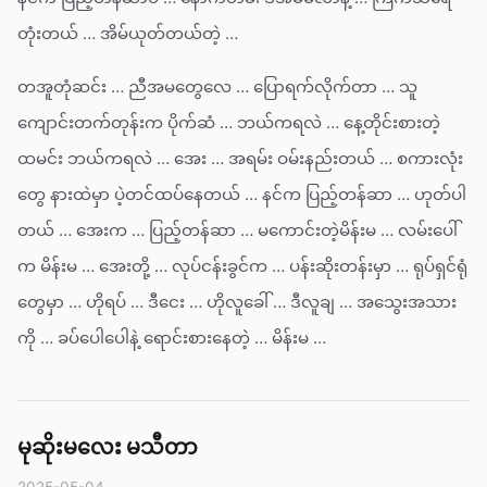
တုံးတယ် … အိမ်ယုတ်တယ်တဲ့ …
တအူတုံဆင်း … ညီအမတွေလေ … ပြောရက်လိုက်တာ … သူ
ကျောင်းတက်တုန်းက ပိုက်ဆံ … ဘယ်ကရလဲ … နေ့တိုင်းစားတဲ့
ထမင်း ဘယ်ကရလဲ … အေး … အရမ်း ဝမ်းနည်းတယ် … စကားလုံး
တွေ နားထဲမှာ ပဲ့တင်ထပ်နေတယ် … နင်က ပြည့်တန်ဆာ … ဟုတ်ပါ
တယ် … အေးက … ပြည့်တန်ဆာ … မကောင်းတဲ့မိန်းမ … လမ်းပေါ်
က မိန်းမ … အေးတို့ … လုပ်ငန်းခွင်က … ပန်းဆိုးတန်းမှာ … ရုပ်ရှင်ရုံ
တွေမှာ … ဟိုရပ် … ဒီငေး … ဟိုလူခေါ် … ဒီလူချ … အသွေးအသား
ကို … ခပ်ပေါပေါနဲ့ ရောင်းစားနေတဲ့ … မိန်းမ …
မုဆိုးမလေး မသီတာ
2025-05-04