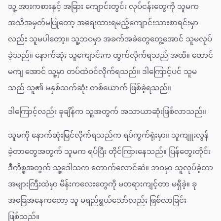
သူ့ အားကစားနှင့် အခြား ကျောင်းတွင်း လုပ်ငန်းတွေကို သူမက
အသိအမှတ်မပြုတော့ အရေးထားရမည့်ကျောင်းသားစာရင်းမှာ
လည်း သူမပါတော့။ သူ့ဘဝမှာ အခက်အခဲတွေတွေ့အောင် သူမလုပ်
ခဲ့သည်။ နောက်ဆုံး သူကျောင်းက ထွက်လိုက်ရသည် အထိ။ ထောင်
မကျ အောင် သူ့မှာ တပ်ထဲဝင်လိုက်ရသည်။ ဒါကြောင့်ပင် သူမ
သည် သူ၏ မနှစ်သက်ဆုံး တစ်ယောက် ဖြစ်ခဲ့ရသည်။
ဒါကြောင့်လည်း ခုချိန်က သူ့အတွက် အသာယာဆုံးဖြစ်လာသည်။
သူမကို နောက်ဆုံးမြင်လိုက်ရသည်က ရပ်ကွက်ရုံးမှာ။ သူကျူးလွန်
ခဲ့တာတွေအတွက် သူမက ရပ်ပြီး တိုင်ကြားနေသည်။ ပြန်တွေးတိုင်း
ဒီကိစ္စအတွက် သူ့ဒေါသက တောက်လောင်ဆဲ။ ဘဝမှာ သူလုပ်ခဲ့တာ
အများကြီးထဲမှာ မိန်းကလေးတွေကို မတရားကျင့်တာ မရှိခဲ့။ ခု
အခြေအနေကတော့ သူ မရည်ရွယ်သော်လည်း ဖြစ်လာခြင်း
ဖြစ်သည်။