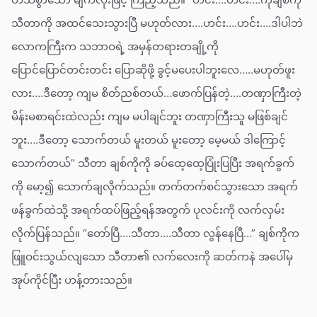
သီတာကို အထင်သေးသွားပြီ မဟုတ်လား….ဟင်း….ဟင်း….ဒါပါဘဲ
လောကကြီးက သဘာဝရဲ့ အမှန်တရားတချို့ကို
ပြောင်ပြောင်တင်းတင်း ပြောဆိုဖို့ ခွင့်မပေးပါဘူးလေ…..မဟုတ်ဖူး
လား….ဒီတော့ ကျမ စိတ်ညစ်တယ်…ဖောက်ပြန်တဲ့….တဏှာကြီးတဲ့
မိန်းမစာရင်းထဲလည်း ကျမ မပါချင်ဘူး တဏှာကြီးသူ မဖြစ်ချင်
ဘူး….ဒီတော့ သောက်တယ် မူးတယ် မူးတော့ မေ့မယ် ဒါကြောင့်
သောက်တယ်” သီတာ ချစ်ကိုကို ခပ်ထေ့ထေ့ပြုံးပြပြီး အရက်ခွက်
ကို မော့၍ သောက်ချလိုက်သည်။ တက်တက်စင်သွားသော အရက်
ဖန်ခွက်ထဲသို့ အရက်ထပ်ဖြည့်ရန်အတွက် ပုလင်းကို လက်လှမ်း
လိုက်ပြန်သည်။ “တော်ပြီ….သီတာ….သီတာ လွန်နေပြီ…” ချစ်ကိုက
ဖြူဝင်းသွယ်လျသော သီတာ၏ လက်လေးကို ဆတ်ကနဲ အပေါ်မှ
အုပ်ကိုင်ပြီး ဟန့်တားသည်။