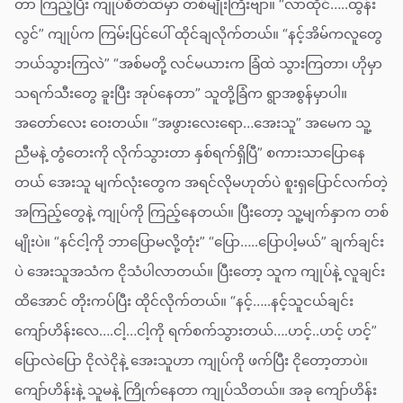
တာ ကြည့်ပြီး ကျုပ်စိတ်ထဲမှာ တစ်မျိုးကြီးဗျာ။ “လာထိုင်…..ထွန်း
လွင်” ကျုပ်က ကြမ်းပြင်ပေါ် ထိုင်ချလိုက်တယ်။ “နင့်အိမ်ကလူတွေ
ဘယ်သွားကြလဲ” “အစ်မတို့ လင်မယားက ခြံထဲ သွားကြတာ၊ ဟိုမှာ
သရက်သီးတွေ ခူးပြီး အုပ်နေတာ” သူတို့ခြံက ရွာအစွန်မှာပါ။
အတော်လေး ဝေးတယ်။ “အဖွားလေးရော…အေးသူ” အမေက သူ့
ညီမနဲ့ တွံတေးကို လိုက်သွားတာ နှစ်ရက်ရှိပြီ” စကားသာပြောနေ
တယ် အေးသူ မျက်လုံးတွေက အရင်လိုမဟုတ်ပဲ စူးရှပြောင်လက်တဲ့
အကြည့်တွေနဲ့ ကျုပ်ကို ကြည့်နေတယ်။ ပြီးတော့ သူ့မျက်နှာက တစ်
မျိုးပဲ။ “နင်ငါ့ကို ဘာပြောမလို့တုံး” “ပြော…..ပြောပါ့မယ်” ချက်ချင်း
ပဲ အေးသူအသံက ငိုသံပါလာတယ်။ ပြီးတော့ သူက ကျုပ်နဲ့ လူချင်း
ထိအောင် တိုးကပ်ပြီး ထိုင်လိုက်တယ်။ “နင့်…..နင့်သူငယ်ချင်း
ကျော်ဟိန်းလေ….ငါ့…ငါ့ကို ရက်စက်သွားတယ်….ဟင့်..ဟင့် ဟင့်”
ပြောလဲပြော ငိုလဲငိုနဲ့ အေးသူဟာ ကျုပ်ကို ဖက်ပြီး ငိုတော့တာပဲ။
ကျော်ဟိန်းနဲ့ သူမနဲ့ ကြိုက်နေတာ ကျုပ်သိတယ်။ အခု ကျော်ဟိန်း