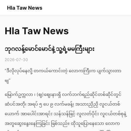
Hla Taw News
Hla Taw News
ဘုဂလန့်မောင်မောင်နဲ့ သူ့ရဲ့မမကြီးများ
2026-07-30
“ဒီလိုလုပ်နေလို့ တကယ်ကောင်းတဲ့ လောကကြီးက ပျက်သွားတာ
ဗျ”
မြောက်ဥက္ကလာ ၊ (ဈ)ဈေးနားရှိ လက်ဘက်ရည်ဆိုင်တစ်ဆိုင်တွင်
ဆံပင်အတို၊ အရပ် ၅ ပေ ၉ လက်မခန့်၊ အသားညှိညှိ လူငယ်တစ်
ယောက် အာပေါင်းအာရင်း သန်သန်ဖြင့် လူလတ်ပိုင်း လူငယ်တစ်စုနဲ့
အတူဆွေးနွေးနေကြခြင်း ဖြစ်သည်။ ထိုသူပြောနေသော လောက