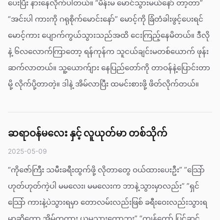
ပေးပြီး နားနေလိုက်ပါတယ်။ “မိန်းမ မောင်သွားမယ်နော် တာ့တာ”
“အင်းပါ ကားကို ဂရုစိုက်မောင်းနော်” မောင့်ကို ခြံတံခါးဖွင့်ပေးရင်
မောင့်ကား ပျောက်ကွယ်သွားသည်အထိ ငေးကြည့်နေမိတယ်။ ဒီလို
နဲ့ ၆လ‌လောက်ကြာတော့ ရန်ကုန်က သူငယ်ချင်းမတစ်ယောက် ဖုန်း
ဆက်လာတယ်။ သူ့ယောက်ျား နေပြည်တော်ကို တာဝန်နဲ့ပြောင်းတာ
မို့ လိုက်ပို့တာတဲ့။ ဒါနဲ့ အိမ်လာပြီး ထမင်းစားဖို့ ဖိတ်လိုက်တယ်။
ဆရာဝန်မလေး နှင့် လူယုတ်မာ တစ်သိုက်
2025-05-09
“ကိုဇော်ကြီး သမီးခရီးထွက်ဖို့ လိုတာတွေ ဝယ်ထားပေးဦး” ”သြော်
ဟုတ်ဟုတ်ကဲ့ပါ မမလေး၊ မမလေးက ဘာနဲ့သွားမှာလည်း” ”ရှင်
သြော် ကားနဲ့ပဲသွားရမှာ တောလမ်းလည်းဖြစ် ခရီးဝေးလည်းသွားရ
မှာဆိုတော့ အိမ်ကကား ယူမသွားတော့ဘူး” “ကျွန်တော် ပြင်ဆင်