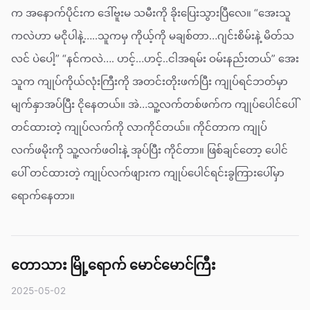
က အနောက်ပိုင်းက ဒေါ်ဗူးမ သမီးကို ခိုးပြေးသွားပြီလေ။ “အေးသူ
ကလဲဟာ မငိုပါနဲ့…..သူကမှ ကိုယ့်ကို မချစ်တာ…ဂျင်းစိမ်းနဲ့ မိတ်သ
လင် ပဲပေါ့” “နင်ကလဲ…. ဟင့်…ဟင့်..ငါအရမ်း ဝမ်းနည်းတယ်” အေး
သူက ကျုပ်ကိုယ်လုံးကြီးကို အတင်းတိုးဖက်ပြီး ကျုပ်ရင်ဘတ်မှာ
မျက်နှာအပ်ပြီး ငိုနေတယ်။ အဲ…သူ့လက်တစ်ဖက်က ကျုပ်ပေါင်ပေါ်
တင်ထားတဲ့ ကျုပ်လက်ကို လာကိုင်တယ်။ ကိုင်တာက ကျုပ်
လက်ဖမိုးကို သူ့လက်ဖဝါးနဲ့ အုပ်ပြီး ကိုင်တာ။ ဖြစ်ချင်တော့ ပေါင်
ပေါ် တင်ထားတဲ့ ကျုပ်လက်ဖျားက ကျုပ်ပေါင်ရင်းခွကြားပေါ်မှာ
ရောက်နေတာ။
တောသား မြို့ရောက် မောင်မောင်ကြီး
2025-05-02