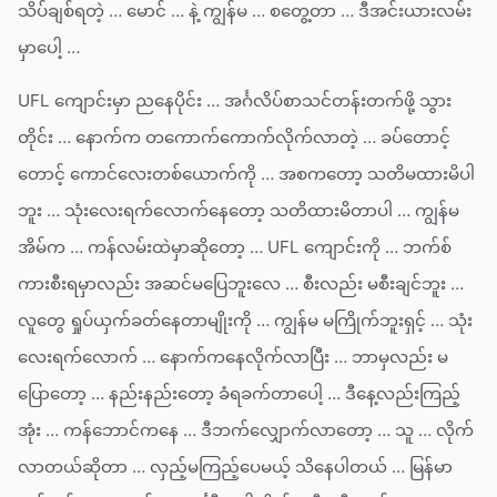
သိပ်ချစ်ရတဲ့ … မောင် … နဲ့ ကျွန်မ … စတွေ့တာ … ဒီအင်းယားလမ်း
မှာပေါ့ …
UFL ကျောင်းမှာ ညနေပိုင်း … အင်္ဂလိပ်စာသင်တန်းတက်ဖို့ သွား
တိုင်း … နောက်က တကောက်ကောက်လိုက်လာတဲ့ … ခပ်တောင့်
တောင့် ကောင်လေးတစ်ယောက်ကို … အစကတော့ သတိမထားမိပါ
ဘူး … သုံးလေးရက်လောက်နေတော့ သတိထားမိတာပါ … ကျွန်မ
အိမ်က … ကန်လမ်းထဲမှာဆိုတော့ … UFL ကျောင်းကို … ဘက်စ်
ကားစီးရမှာလည်း အဆင်မပြေဘူးလေ … စီးလည်း မစီးချင်ဘူး …
လူတွေ ရှုပ်ယှက်ခတ်နေတာမျိုးကို … ကျွန်မ မကြိုက်ဘူးရှင့် … သုံး
လေးရက်လောက် … နောက်ကနေလိုက်လာပြီး … ဘာမှလည်း မ
ပြောတော့ … နည်းနည်းတော့ ခံရခက်တာပေါ့ … ဒီနေ့လည်းကြည့်
အုံး … ကန်ဘောင်ကနေ … ဒီဘက်လျှောက်လာတော့ … သူ … လိုက်
လာတယ်ဆိုတာ … လှည့်မကြည့်ပေမယ့် သိနေပါတယ် … မြန်မာ