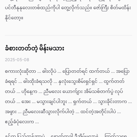
ပင်တီနုနုလေးတစ်ထည်ကိုပါ တွေ့လိုက်သည်။ ဇော်ကြီး စိတ်မထိန်း
နိုင်တော့။
ခံစားတတ်တဲ့ မိန်းမသား
2025-05-08
စကားလုံးဆိုတာ … ဓါးလိုပဲ … ပြောတတ်ရင် ထက်တယ် … အပြော
ခံရရင် … ဓါးထိုးခံရသလို … နှလုံးသွေးစိမ်းရှင်ရှင် … ထွက်တတ်
တယ် … ဟိုနေ့က … ညီမလေး ယောက်ျား အိမ်သစ်တက်ပွဲ လုပ်
တယ် … အေး … မသွားချင်ပါဘူး … ရှက်တယ် … သွားခိုင်းတာက …
အဖွား … ညီမလေးဆီသွားလိုက်ပါတဲ့ … ထင်တဲ့အတိုင်းပါပဲ …
ဧည့်ခံပုံလေးက …
နင်က ပြည့်တန်ဆာပဲ … နောက်တခါ ဒီအိမ်မလာနဲ့ … ကြက်သရေ