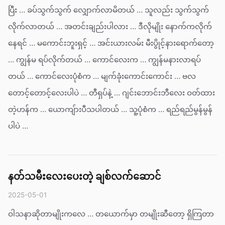
ပြီး … ခပ်သွက်သွက် လျှောက်လာမိတယ် … သူလည်း သွက်သွက်
လိုက်လာတယ် … အတင်းချည်းပါလား … ဒီလိုမျိုး နောက်ကလိုက်
နေရင် … မကောင်းဘူးရှင့် … အင်းယားလမ်း မီးပွိုင့်နားရောက်တော့
… ကျွန်မ ရပ်လိုက်တယ် … ကောင်လေးက … ကျွန်မနားလာရပ်
တယ် … ကောင်လေးပုံစံက … မျက်ခုံးကောင်းကောင်း … ဗလ
တောင့်တောင့်လေးပါပဲ … တီရှပ်နဲ့ … ဂျင်းဘောင်းဘီလေး ဝတ်ထား
တဲ့ဟန်က … ယောကျ်ားပီသပါတယ် … သူ့ပုံစံက … ရည်ရည်မွန်မွန်
ပါပဲ …
နတ်သမီးလေးပေးတဲ့ ချစ်လက်ဆောင်
2025-05-01
ဝါသနာဆိုတာမျိုးကလေ … တယောက်မှာ တမျိုးဆီတော့ ရှိကြတာ