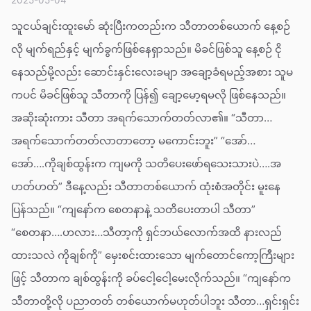
သူငယ်ချင်းထူးမော် ဆုံးပြီးကတည်းက သီတာတစ်ယောက် နေ့စဉ်
လို မျက်ရည်နှင့် မျက်ခွက်ဖြစ်နေရှာသည်။ မိခင်ဖြစ်သူ နေ့စဉ် ငို
နေသည်မို့လည်း ဆောင်းနှင်းလေးခမျာ အချော့ခံရမည့်အစား သူမ
ကပင် မိခင်ဖြစ်သူ သီတာကို ပြန်၍ ချော့မော့ရမလို ဖြစ်နေသည်။
အဆိုးဆုံးကား သီတာ အရက်သောက်တတ်လာ၏။ “သီတာ…
အရက်သောက်တတ်လာတာတော့ မကောင်းဘူး” “အော်…
အော်….ကိုချစ်ထွန်းက ကျမကို သတိပေးဖော်ရသေးသားပဲ….အ
ဟတ်ဟတ်” ဒီနေ့လည်း သီတာတစ်ယောက် ထုံးစံအတိုင်း မူးနေ
ပြန်သည်။ “ကျနော်က စေတနာနဲ့ သတိပေးတာပါ သီတာ”
“စေတနာ….ဟလား…သီတာ့ကို ရှင်ဘယ်လောက်အထိ နားလည်
ထားသလဲ ကိုချစ်ကို” မှေးစင်းထားသော မျက်တောင်ကော့ကြီးများ
ဖြင့် သီတာက ချစ်ထွန်းကို ခပ်ငေါ့ငေါ့မေးလိုက်သည်။ “ကျနော်က
သီတာတို့လို ပညာတတ် တစ်ယောက်မဟုတ်ပါဘူး သီတာ…ရှင်းရှင်း