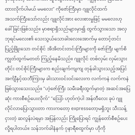
ထားလိုက်ပါမယ် မမလေး” ကိုဇော်ကြီးမှာ ဂျူလိုင်ထက်
အသက်ကြီးသော်လည်း ဂျူလိုင်အား လေးစားမှုဖြင့် မမလေးဟု
ခေါ်ခြင်းဖြစ်သည်။ မှာစရာရှိသည်များမှာ၍ ထွက်သွားသော အလှ
ဘုရင်မလေး၏ သေးသွယ်သောခါးလေးအောက်မှ တောင့်တင်း
ပြည့်ဖြိုးသော တင်စိုင် အိအိတင်းတင်းကြီးများကို ဇော်ကြီး မျက်စိ
ကျွတ်ထွက်မတတ် ကြည့်နေမိသည်။ ဂျူလိုင် တစ်လှမ်း လှမ်းသွား
တိုင်း တင်စိုင်ကြီးများက စည်းချက်ကျကျ တုန်ခါသွားသည့်အပြင်
အင်္ကျီနှင့်ထဘီကြားမှ ခါးသားဝင်းဝင်းလေးက လက်ကနဲ လက်ကနဲ
ဖြစ်သွားသေးသည်။ ”ဟဲ့ဇော်ကြီး သမီးခရီးထွက်မှာတဲ့ အဆင်အပြေ
ဆုံး ကားစီစဉ်ပေးလိုက်” ”သြော် ဟုတ်ကဲ့ပါ အန်တီလေး ခုပဲ ဂျူ
လိုင်လာပြောသွားတာ ကားကတော့ expressတော့မရှိဘူး သီးသန့်
ငှားတဲ့ ဆလွန်းပဲရမှာ အပြန်လည်း ကြိုပြောရင် ကျွန်တော်စီစဉ်ပေး
လို့ရပါတယ်။ သန်ဘက်ခါနံနက် ၇နာရီစထွက်မှာ ဟိုကို