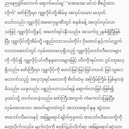
ညနေ၅ခွဲ၆လောက် ရောက်မယ်ဗျ” ”အေးအေး မင်းပဲ စီစဉ်ထား
လိုက်” ဇော်ကြီးမှာ ဂျူလိုင်တို့အိမ်မှ အလုပ်သမား မဟုတ်
သော်လည်း ဂျူလိုင့်အဖေကုမ္ပဏီတွင် ၈နှစ်ခန့် အလုပ်လုပ်လာ
သဖြင့် ဂျူလိုင်တို့နှင့် အတော်ရင်းနှီးသည်။ အသက်၄၂နှစ်ရှိပြီဖြစ်
ပြီး ဂျူလိုင်တို့အိမ်သို့ ပစ္စည်းလာသယ်တိုင်း ဂိုထောင်နှင့်ကပ်လျှက်
လသာဆောင်တွင် လှမ်းထားလေ့ရှိသည့် ဂျူလိုင့်ဘော်လီလေးများ
ကို ကိုင်၍ ဂျူလိုင့်ပင်တီနုနုလေးများဖြင့် လီးကိုအုပ်ကာ ဂွင်းထုလေ့
ရှိသည်။ ဇော်ကြီးမှာ ဂျူလိုင့်ကို စတင်မြင်မြင်ခြင်းကပင် မြင်သူငေး
လောက်သည့် အလှဘုရင်မလေးကို စိတ်ထဲမှ အကြိမ်ကြိမ် ပြစ်မှားခဲ့
မိသည်။ ယခုလည်း ပစ္စည်းလာသယ်ရန် ရောက်လာခြင်းဖြစ်၍
၃ထပ်သို့ တက်လာခဲ့သည်။ ဇော်ကြီးအတွက် ကံကောင်းပြန်ပြီ။
လှမ်းထားသော အဝတ်များထဲတွင် အသားရောင်နုနု ဆွဲသား
ဇာဘော်လီလေးနှင့် အဖြူရောင်ချိတ်၅ခုတပ် ဇာဘော်လီလေးတို့ကို
တွေ့လိုက်သည်။ မျက်လုံးကို ဝေ့ကြည့်လိုက်ရာ အဖြူရောင်ဆွဲသား