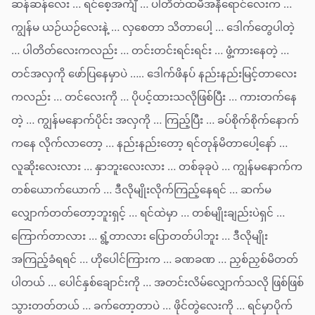
ဆန်ဆန်လေး … ရင်စေ့အင်္ကျီ … ပါတိတ်ထမီအနီရောင်လေးက …
ကျွန်မ ယဉ်ယဉ်လေးနဲ့ … လှစေတာ သိတာပေါ့ … ဒေါက်တွေပါတဲ့
… ပါတိတ်လေးကလည်း … တင်းတင်းရင်းရင်း … ဖွံ့ကားနေတဲ့ …
တင်အလှကို ဖော်ပြနေမှာပဲ ….. ဒေါက်ဖိနပ် နည်းနည်းမြင့်တာလေး
ကလည်း … တင်လေးကို … ပိုပင့်ထားသလိုဖြစ်ပြီး … ကားတက်နေ
တဲ့ … ကျွန်မနောက်ပိုင်း အလှကို … ကြည့်ပြီး … ခပ်စိုက်စိုက်နောက်
ကနေ လိုက်လာတော့ … နည်းနည်းတော့ ရင်တုန်မိတာပေါ့နော် …
လူဆိုးလေးလား … နှာဘူးလေးလား … တစ်ခုခုပဲ … ကျွန်မနောက်က
တစ်ယောက်ယောက် … ဒီလိုမျိုးလိုက်ကြည့်နေရင် … ဆက်မ
လျှောက်တတ်တော့ဘူးရှင့် … ရင်ထဲမှာ … တစ်မျိုးချည်းပဲရှင် …
ကြောက်တာလား … ရွံ့တာလား ပြောတတ်ပါဘူး … ဒီလိုမျိုး
အကြည့်ခံရရင် … ဟိုပေါင်ကြားက … ခဏခဏ … ညှစ်ညှစ်မိတတ်
ပါတယ် … ပေါင်နှစ်ချောင်းကို … အတင်းလိမ်လျှောက်သလို ဖြစ်ဖြစ်
သွားတတ်တယ် … ခက်တော့တာပဲ … ဖိုင်တွဲလေးကို … ရင်မှာပိုက်