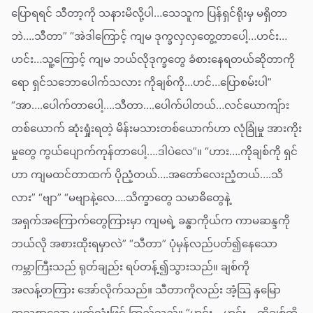
ပြောရရင် သီတာ့ကို သနားမိလို့ပါ…သေသူက ပြန်ရှင်ရိုးမှ မရှိတာ
ဘဲ….သီတာ” “အဲဒါကြောင့် ကျမ ဒုက္ခလှလှတွေ့တာပေါ့…ဟင်း…
ဟင်း…သူ့ကြောင့် ကျမ ဘယ်လိုဒုက္ခတွေ ခံစားနေရတယ်ဆိုတာကို
ရော ရှင်သဘောပေါက်သလား ကိုချစ်ကို…ဟင်…ပြောစမ်းပါ”
“အာ….ပေါက်တာပေါ့….သီတာ….ပေါက်ပါတယ်…လင်ယောကျ်ား
တစ်ယောက် ဆုံးရှုံးရတဲ့ မိန်းမသားတစ်ယောက်ဟာ လုံခြုံမှု အားကိုး
မှုတွေ ကွယ်ပျောက်ကုန်တာပေါ့….ဒါပဲလေ”။ “ဟား….ကိုချစ်ကို ရှင်
ဟာ ကျမထင်တာထက် ပိုညံ့တယ်….အတော်လေးညံ့တယ်….သိ
လား” “ဗျာ” “မဗျာနဲ့လေ….သိက္ခာတွေ သမာဓိတွေနဲ့
အရှက်အကြောက်တွေကြားမှာ ကျမရဲ့ ခန္ဓာကိုယ်က ကာမဆန္ဒကို
ဘယ်လို အစားထိုးရမှာလဲ” “သီတာ” ပုံမှန်လည်ပတ်၍နေသော
ကမ္ဘာကြီးသည် ရုတ်ချည်း ရပ်တန့်၍သွားသည်။ ချစ်ကို
အလန့်တကြား အော်လိုက်သည်။ သီတာကိုလည်း အံ့သြ နှမြော
တသစွာသော မျက်လုံးဖြင့် ကြည့်သည်။ “ဟင်း….ဟင်း….ကိုချစ်ကို