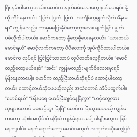
ပြီး နမ်းပါတော့တယ်။ မောင်က နှုတ်ခမ်းလေးတွေ စုတ်ပေးရင်း နို့
ကို ကိုင်နေတယ်။ “ပြွတ်..ပြွတ်..ပြွတ် ..အင်္ကျီတွေချွတ်လိုက် မိန်းမ
ရာ” ကျွန်မလည်း ဘာမှမပြောနိုင်တော့ဘူးလေ။ ချက်ခြင်း ချွတ်
ပစ်လိုက်ပါတယ်။ မောင်ကတော့ နို့တွေစို့ပေးနေတယ်။ “ယားတယ်
မောင်ရယ်” မောင့်လက်ကတော့ ပိပိလေးကို အုပ်ကိုင်ထားပါတယ်။
မောင်က လုပ်ရင် ငြင်ငြင်သာသာပဲ လုပ်တတ်လေ့ရှိတယ်။ “မောင်
ထည့်တော့မယ်နော်” “အင်း” ကျွန်မလည်း မျက်စိလေးမှေးရင်
မှိန်းနေတာပေါ့။ မောင်က ထည့်ပြီးတယ်ဆိုရင်ပဲ ဆောင့်ပါတော့
တယ်။ ဆောင့်တယ်ဆိုပေမယ့်လည်း အသံတောင် သိပ်မထွက်ပါ။
“မောင်ရယ်” “မိန်းမရေ မောင်ပြီးချင်နေပြီကွာ” “ဟင့်တွေ့လား
သူများတောင် မစောင့်ဘူး ပြီးပြီ” မောင်က ပြီးသွားပေမယ့် ကျွန်မ
ကတော့ ထုံးစံအတိုင်းပဲ မပြီးပဲ ကျန်ခဲ့ရတာပေါ့ ဒါမျိုးတွေက ဖြစ်
နေကျပါပဲ။ မနက်ရောက်တော့ မောင်အတွက် အထုတ်အပိုးတွေပြင်