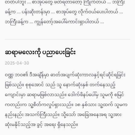
တတ်ပါဘူး … စာအုပ်တွေ ဖတ်ရတာတော့ ကြိုက်တယ် … ဘကြီး
ခန့်က … ပန်းဆိုးတန်းမှာ … စာအုပ်တွေ လိုက်ဝယ်ပေးပါတယ် …
ဘကြီးခန့်က … ကျွန်တော့်အပေါ်ကောင်းရှာပါတယ် …
ဆရာမလေးကို ပညာပေးခြင်း
2025-04-30
ဝဏ္ဏ ဘဝ၏ ဒီအချိန်မှာ ဓာတ်အပျက်ဆုံးကာလနှင့်ရင်ဆိုင်ရခြင်း
ဖြစ်သည်။ စုစုအောင် သည် သူ နောက်ဆုံးနှစ် တက်နေသည့်
ကျောင်းမှာ ဆရာမဖြစ်လာသည်။ ဒေါက်ဖိနပ်ပေါ်မှ သူမကို စမြင်
ကတည်းက သူ့စိတ်ကလှုပ်ရှားသည်။ ၁၈ နှစ်သား သူ့ထက် သူမက
နည်းနည်း အသက်ကြီးသည်။ သို့သော် အခြေအနေအရ သူ့အား
ဆုံးမနိုင်သည့်အ ခွင့် အရေး ရှိနေသည်။