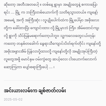
ဆိုတော့ အတီးအတပေါ့ ။ တစ်နေ့ ရွာမှာ အမျိုးတွေနဲ့ စကားပြော
ရင်း …. မြို့ က ဘကြီးတစ်ယောက်ကို သတိရသွားတယ်။ ကျနော့်
အမေရဲ့ အကို အကြီးဆုံး ၊ လူပျိုပေါက်ထဲက မြို့ပေါ်မှာ အဖိုးလေး
တို့က ခေါ်ထားပြိး ကျောင်းထား လို့ မြို့မှာဘဲ ကြီး၊ အိမ်ထောင်ကျ၊
လို့ ရွာကို သိပ်ပြန်မရောက်တော့ပါဘူး၊ သူ့ကလေးတွေငယ်တုန်း
ကတော့ တနှစ်တခေါက် နွေရာသီကျောင်းပိတ်ရက်တိုင်း ကျနော်တို့
အဖိုးအဖွားအိမ် ပြန်လာပို့ထားလို့ ကျနော်တို့လို အမျိုးအုပ်ကြီးတဲ့
လူတွေအဖို့ မောင်နှမ ဝမ်းကွဲတွေ ဆယ့်လေး ငါးယောက်လောက်
ဆော့ကြတာ ပျော်စရာကြီးပေါ့ …. ၊
အင်းယားလမ်းက ချစ်ဇာတ်လမ်း
2025-05-02