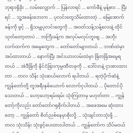
ဘုရားရှိခိုး … လမ်းလျှောက် … ပြန်လာရင် … ကော်ဖီနဲ့ မုန့်စား … ပြီး
ရင် … သူ့အခန်းဘေးက … ပုလင်းတွေသိမ်းထားတဲ့ … မြေအောက်
ခန်းကို ဖွင့် … ရှိသမျှပုလင်းတွေကို … အဝတ်သန့်သန့်လေးနဲ့ ထိုင်
သုတ်တော့တာပဲ … ဘကြီးခန့်က အလုပ်မလုပ်ဘူးဗျ … အဘိုး
လက်ထက်က အမွေတွေက … တော်တော်များတယ် … ဘဏ်ထဲမှာ
အပ်ထားတယ် … နောက်ပြီး အင်းယားလမ်းထဲမှာ ခြံတခြံအမွေရ
တယ် … အဲဒီခြံကို နိုင်ငံခြားကုမ္ပဏီတခုကို … ဒေါ်လာနဲ့ ငှားစားထား
တာ … တလ သိန်း သုံးဆယ်လောက် ရပါတယ် … ရတဲ့ပိုက်ဆံနဲ့
ကျွန်တော်တို့ တူအရီးနှစ်ယောက် လောက်ငှပါတယ် … ပိုတောင်ပို
သေးတယ် … ဟော့ဟော့ရမ်းရမ်း သုံးကြတာမှ မဟုတ်တာ … ကျွန်
တော့်ကိုလည်း တော်တော်ဂရုစိုက်ပါတယ် … အဖေအမေ ဆုံးထား
တော့ … ကျွန်တော် စိတ်ညစ်နေမှာစိုးလို့ … သုံးချင်တာသုံးဖို့ …
တလ သုံးသိန်း သုံးခွင့်ပေးထားပါတယ် … ကျွန်တော်က သိပ်မဝယ်