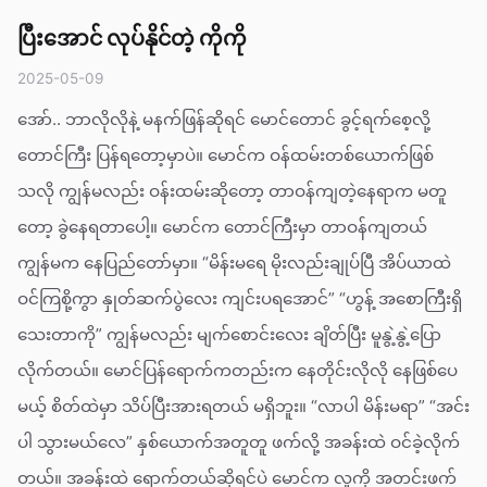
ပြီးအောင် လုပ်နိုင်တဲ့ ကိုကို
2025-05-09
အော်.. ဘာလိုလိုနဲ့ မနက်ဖြန်ဆိုရင် မောင်တောင် ခွင့်ရက်စေ့လို့
တောင်ကြီး ပြန်ရတော့မှာပဲ။ မောင်က ဝန်ထမ်းတစ်ယောက်ဖြစ်
သလို ကျွန်မလည်း ဝန်းထမ်းဆိုတော့ တာဝန်ကျတဲ့နေရာက မတူ
တော့ ခွဲနေရတာပေါ့။ မောင်က တောင်ကြီးမှာ တာဝန်ကျတယ်
ကျွန်မက နေပြည်တော်မှာ။ “မိန်းမရေ မိုးလည်းချုပ်ပြီ အိပ်ယာထဲ
ဝင်ကြစို့ကွာ နှုတ်ဆက်ပွဲလေး ကျင်းပရအောင်” “ဟွန့် အစောကြီးရှိ
သေးတာကို” ကျွန်မလည်း မျက်စောင်းလေး ချိတ်ပြီး မူနွဲ့နွဲ့ပြော
လိုက်တယ်။ မောင်ပြန်ရောက်ကတည်းက နေတိုင်းလိုလို နေဖြစ်ပေ
မယ့် စိတ်ထဲမှာ သိပ်ပြီးအားရတယ် မရှိဘူး။ “လာပါ မိန်းမရာ” “အင်း
ပါ သွားမယ်လေ” နှစ်ယောက်အတူတူ ဖက်လို့ အခန်းထဲ ဝင်ခဲ့လိုက်
တယ်။ အခန်းထဲ ရောက်တယ်ဆိုရင်ပဲ မောင်က လူကို အတင်းဖက်