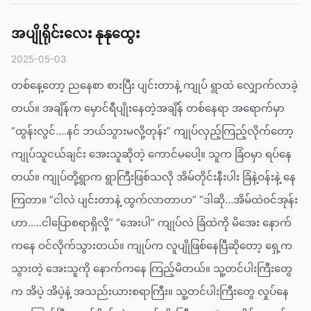
အပျိုရိုင်းလေး နုနုထွေး
2025-05-03
တစ်နေ့တော့ ညနေစာ စားပြီး ပျင်းတာနဲ့ ကျုပ် ရွာထဲ လျှောက်လာခဲ့
တယ်။ အချိန်က မှောင်ရီပျိုးနေတဲ့အချိန် တစ်နေရာ အရောက်မှာ
“ထွန်းလွင်….နင် ဘယ်သွားမလို့တုန်း” ကျုပ်လှည့်ကြည့်လိုက်တော့
ကျုပ်သူငယ်ချင်း အေးသူဆိုတဲ့ ကောင်မပေါ့။ သူက ခြံဝမှာ ရပ်နေ
တယ်။ ကျုပ်တို့ရွာက ရွာကြီးဖြစ်သလို အိမ်တိုင်းနီးပါး ခြံနဲ့ဝန်းနဲ့ နေ
ကြတာ။ “ငါလဲ ပျင်းတာနဲ့ ထွက်လာတာဟ” “ဒါဆို…အိမ်ထဲဝင်အုန်း
ဟာ…..ငါပြောစရာရှိလို့” “အေးပါ” ကျုပ်လဲ ခြံထဲကို မိအေး နောက်
ကနေ ဝင်လိုက်သွားတယ်။ ကျုပ်က လူပျိုဖြစ်နေပြီဆိုတော့ ရှေ့က
သွားတဲ့ အေးသူကို နောက်ကနေ ကြည့်မိတယ်။ သူ့တင်ပါးကြီးတွေ
က အိပဲ့ အိပဲ့နဲ့ အသည်းယားစရာကြီး။ သူ့တင်ပါးကြီးတွေ လှုပ်နေ