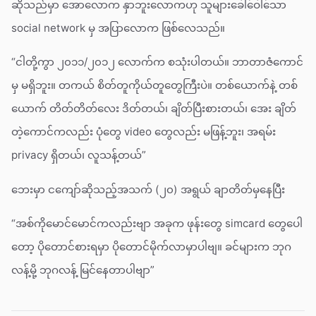
ဆိုသည်မှာ အောလောက နှာဘူးလောကဟု သူများခေါ်ဝေါ်သော
social network မှ အပြာလောက ဖြစ်လေသည်။
“ငါတို့ကွာ ၂၀၁၁/၂၀၁၂ လောက်က စသုံးပါတယ်။ ဘာတာဇံကောင်
မှ မရှိဘူး။ တကယ် စိတ်တူကိုယ်တူတွေကြီးပဲ။ တစ်ယောက်နဲ့ တစ်
ယောက် တိတ်တိတ်လေး ဒိတ်တယ်၊ ချိတ်ပြီးစားတယ်၊ အေး ချိတ်
တဲ့ကောင်ကလည်း ပုံတွေ video တွေလည်း မဖြန့်ဘူး၊ အရမ်း
privacy ရှိတယ်၊ လူသန့်တယ်”
ဘေးမှာ ငကျော်ဆိုသည့်အသက် (၂၀) အရွယ် ချာတိတ်မှနေပြီး
“အစ်ကိုမောင်မောင်ကလည်းဗျာ အခုက ဖုန်းတွေ simcard တွေပေါ
တော့ ပိုတောင်စားရမှာ ပိုတောင်မိုက်လာမှာပါဗျ။ ခင်များက ဘုဂ
လန့်မို့ ဘုဂလန့် မြင်နေတာပါဗျာ”