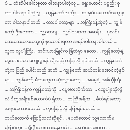
ပဲ … တံဆိပ်ခေါင်းစုတာ ဝါသနာပါတဲ့လူ … ရှေးဟောင်း ပစ္စည်း စု
တာ ဝါသနာပါတဲ့လူ … ကျွန်တော်လည်း … စာအုပ်အဟောင်းတွေ စု
တာ ဝါသနာပါတယ် … ထားပါတော့ဗျာ … ဘကြီးခန့်ဆိုတဲ့ … ကျွန်
တော့် ဦးလေးက … လူ့ဂွစာဗျ … သူ့ဝါသနာက အဆန်း … ပုလင်း
သေးသေးလေးတွေကို စုဆောင်းရတာ အရမ်းဝါသနာပါတယ် …
သူက လူပျိုကြီး .. အင်းယားမြိုင်က ခြံထဲမှာ နေတာ … ကျွန်တော့်ရဲ့
မွေးစားအဖေ ကျေးဇူးရှင်လို့လည်း ပြောလို့ ရပါတယ် … ကျွန်တော်
တို့က ပြည် ပေါင်းတည် ဇာတိ … ကျွန်တော် ဆယ်တန်းအောင်တဲ့နှစ်
မှာ … ကျွန်တော့် မိဘတွေက ဆုံးသွားတော့ … အမေ့ရဲ့ အစ်ကိုကြီး
… ဘကြီးခန့်က ကျွန်တော့်ကို … မွေးစားလိုက်တာ … ဆွေမျိုးဆိုလို့
လဲ ဒီတူအရီးနှစ်ယောက်ပဲ ရှိတာ … ဘကြီးခန့်က … စိတ်ရင်းတော့
အရမ်းကောင်းတယ် … လူဖြောင့်လို့ ပြောရင်ရတယ် …
ဘယ်လောက် ဖြောင့်သလဲဆိုရင် … ပေတံတောင် သူ့လောက်မ
ဖြောင့်ဘူး … ရိုးရိုးသားသားနေတယ် … မနက်စောစောထ …