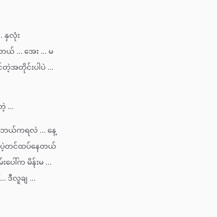
နှလုံး
ပ်တယ် … အေး … မ
တဲ့အတိုင်းပါပဲ …
ဲ့ …
… ဘယ်ကရလဲ … နေ့
ာ ပဲ့တင်ထပ်နေတယ်
ပေါ်က မိန်းမ …
် … ဒီလူချ …