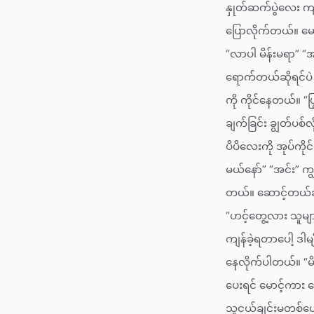
နှုတ်ဆက်ပွဲလေး ကျင
ပြောလိုက်တယ်။ မော
“လာပါ မိန်းမရာ” “
ရောက်တယ်ဆိုရင်ပဲ 
ကို ကိုင်နေတယ်။ “ပြ
ချက်ခြင်း ချွတ်ပစ
ပိပိလေးကို အုပ်ကိ
မယ်နော်” “အင်း” က
တယ်။ ဆောင့်တယ်ဆို
“ဟင့်တွေ့လား သူများ
ကျန်ခဲ့ရတာပေါ့ ဒါ
နေလိုက်ပါတယ်။ “မိန်
ပေးရင် မောင့်ကား
သူငယ်ချင်းမတစ်ယော