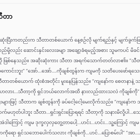
သီတာ
 ဆုံးပြီးကတည်းက သီတာတစ်ယောက် နေ့စဉ်လို မျက်ရည်နှင့် မျက်ခွက်ဖြ
နေသည်မို့လည်း ဆောင်းနှင်းလေးခမျာ အချော့ခံရမည့်အစား သူမကပင် မိခင
့ရမလို ဖြစ်နေသည်။ အဆိုးဆုံးကား သီတာ အရက်သောက်တတ်လာ၏။ “
ာင်းဘူး” “အော်…အော်….ကိုချစ်ထွန်းက ကျမကို သတိပေးဖော်ရသ
ီတာတစ်ယောက် ထုံးစံအတိုင်း မူးနေပြန်သည်။ “ကျနော်က စေတနာနဲ့
လား…သီတာ့ကို ရှင်ဘယ်လောက်အထိ နားလည်ထားသလဲ ကိုချစ်ကို” 
များဖြင့် သီတာက ချစ်ထွန်းကို ခပ်ငေါ့ငေါ့မေးလိုက်သည်။ “ကျနော်က သ
ဟုတ်ပါဘူး သီတာ…ရှင်းရှင်းပြောရရင် သီတာ့ကို သနားမိလို့ပါ…သေသူက
အဲဒါကြောင့် ကျမ ဒုက္ခလှလှတွေ့တာပေါ့…ဟင်း…ဟင်း…သူ့ကြောင့် ကျမ
ာကိုရော ရှင်သဘောပေါက်သလား ကိုချစ်ကို…ဟင်…ပြောစမ်းပါ” “အာ