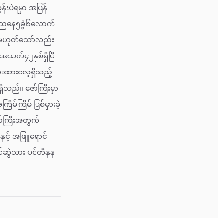
်းပဲရမှာ အပြန်
ကိုညနေ၅ခွဲ၆လောက်
ား မဟုတ်သော်လည်း
 အသက်၄၂နှစ်ရှိပြီ
ှမ်းထားလေ့ရှိသည့်
ရှိသည်။ ဇော်ကြီးမှာ
မ်ကြိမ် ပြစ်မှားခဲ့
ာ်ကြီးအတွက်
ှင့် အဖြူရောင်
်ဆွဲသား ပင်တီနုနု