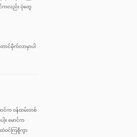
င်ကလည်း ပုံတွေ
တောင်မိုက်လာမှာပါ
 မောင်က ဝန်ထမ်းတစ်
ေါ့။ မောင်က
ဲဝင်ကြစို့ကွာ