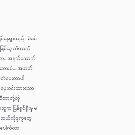
စ်နေရှာသည်။ မိခင်
်ဖြစ်သူ သီတာကို
သီတာ…အရက်သောက်
ေးသားပဲ….အဟတ်
 သတိပေးတာပါ
မှေးစင်းထားသော
ီတာတို့လို
 ပြန်ရှင်ရိုးမှ မ
 ဘယ်လိုဒုက္ခတွေ
….ပေါက်တာ