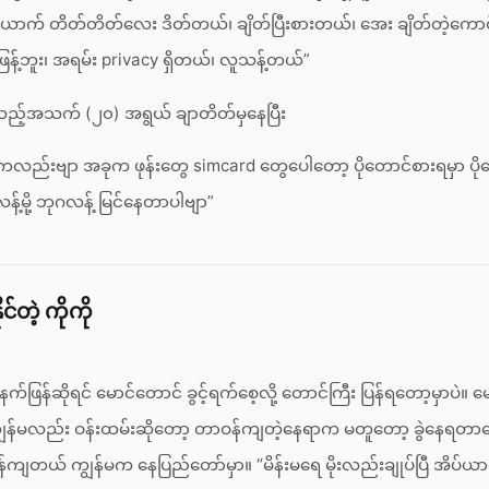
ောက် တိတ်တိတ်လေး ဒိတ်တယ်၊ ချိတ်ပြီးစားတယ်၊ အေး ချိတ်တဲ့ကော
န့်ဘူး၊ အရမ်း privacy ရှိတယ်၊ လူသန့်တယ်”
သည့်အသက် (၂၀) အရွယ် ချာတိတ်မှနေပြီး
ကလည်းဗျာ အခုက ဖုန်းတွေ simcard တွေပေါတော့ ပိုတောင်စားရမှာ ပို
့်မို့ ဘုဂလန့် မြင်နေတာပါဗျာ”
င်တဲ့ ကိုကို
 မနက်ဖြန်ဆိုရင် မောင်တောင် ခွင့်ရက်စေ့လို့ တောင်ကြီး ပြန်ရတော့မှာပဲ။
ွန်မလည်း ဝန်းထမ်းဆိုတော့ တာဝန်ကျတဲ့နေရာက မတူတော့ ခွဲနေရတာပ
်ကျတယ် ကျွန်မက နေပြည်တော်မှာ။ “မိန်းမရေ မိုးလည်းချုပ်ပြီ အိပ်ယာထ