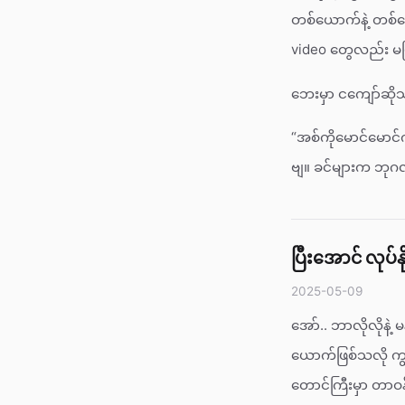
တစ်ယောက်နဲ့ တစ်ယ
video တွေလည်း မဖြ
ဘေးမှာ ငကျော်ဆို
“အစ်ကိုမောင်မောင်
ဗျ။ ခင်များက ဘုဂလန
ပြီးအောင် လုပ်နို
2025-05-09
အော်.. ဘာလိုလိုနဲ့
ယောက်ဖြစ်သလို ကျ
တောင်ကြီးမှာ တာဝန