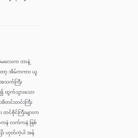
၊ မမလေးက ဘာနဲ့
ုတော့ အိမ်ကကား ယူ
် အသက်ကြီး
မှာ၍ ထွက်သွားသော
အိတင်းတင်းကြီး
း တင်စိုင်ကြီးများက
်ကနဲ လက်ကနဲ ဖြစ်
ာ် ဟုတ်ကဲ့ပါ အန်