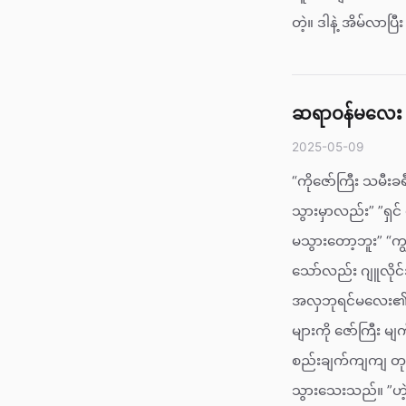
တဲ့။ ဒါနဲ့ အိမ်လာပြ
ဆရာဝန်မလေး နှ
2025-05-09
“ကိုဇော်ကြီး သမီး
သွားမှာလည်း” ”ရှင
မသွားတော့ဘူး” “ကျ
သော်လည်း ဂျူလိုင်
အလှဘုရင်မလေး၏ သေ
များကို ဇော်ကြီး မ
စည်းချက်ကျကျ တုန
သွားသေးသည်။ ”ဟဲ့ဇ