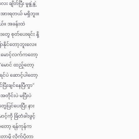
ိတ်ပြီး မူနွဲ့နွဲ့
ီးအားရတယ် မရှိဘူး။
တယ်။ အခန်းထဲ
ေ စုတ်ပေးရင်း နို့
ြောနိုင်တော့ဘူးလေ။
်” မောင့်လက်ကတော့
“မောင် ထည့်တော့
ရင်ပဲ ဆောင့်ပါတော့
ြီးချင်နေပြီကွာ”
တိုင်းပဲ မပြီးပဲ
ေပြင်ပေးပြီး နား
်ကို ခြံတံခါးဖွင့်
ာတော့ ရန်ကုန်က
ို့ လိုက်ပို့တာ