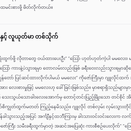
ီး ထမင်းစားဖို့ ဖိတ်လိုက်တယ်။
င့် လူယုတ်မာ တစ်သိုက်
ခရီးထွက်ဖို့ လိုတာတွေ ဝယ်ထားပေးဦး” ”သြော် ဟုတ်ဟုတ်ကဲ့ပါ မမလေး
် သြော် ကားနဲ့ပဲသွားရမှာ တောလမ်းလည်းဖြစ် ခရီးဝေးလည်းသွားရမှာဆိ
ွန်တော် ပြင်ဆင်ထားလိုက်ပါမယ် မမလေး” ကိုဇော်ကြီးမှာ ဂျူလိုင်ထက
အား လေးစားမှုဖြင့် မမလေးဟု ခေါ်ခြင်းဖြစ်သည်။ မှာစရာရှိသည်များ
းသွယ်သောခါးလေးအောက်မှ တောင့်တင်းပြည့်ဖြိုးသော တင်စိုင် အိ
ျက်စိကျွတ်ထွက်မတတ် ကြည့်နေမိသည်။ ဂျူလိုင် တစ်လှမ်း လှမ်းသွားတိုင်
်ခါသွားသည့်အပြင် အင်္ကျီနှင့်ထဘီကြားမှ ခါးသားဝင်းဝင်းလေးက လက
ော်ကြီး သမီးခရီးထွက်မှာတဲ့ အဆင်အပြေဆုံး ကားစီစဉ်ပေးလိုက်” ”သြေ