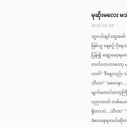
မုဆိုးမလေး မ
2025-05-04
သူငယ်ချင်းထူးမော်
ဖြစ်သူ နေ့စဉ် ငို
ပြန်၍ ချော့မော
တတ်လာတာတော့ မကေ
ဟတ်” ဒီနေ့လည်း သ
သီတာ” “စေတနာ….ဟ
မျက်တောင်ကော့ကြီး
ပညာတတ် တစ်ယောက်မ
ရှိတာဘဲ….သီတာ” “
ခံစားနေရတယ်ဆိုတ