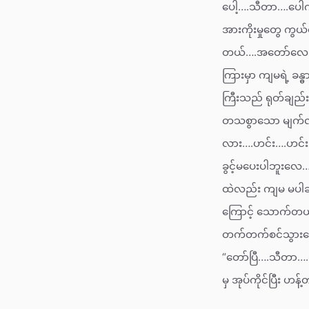
ပေါ့….သီတာ….ပေါက
အားကိုးမှုတွေ ကွယ
တယ်….အတော်လေးညံ
ကြားမှာ ကျမရဲ့ ခန
ကြီးသည် ရုတ်ချည်
တသစွာသော မျက်လုံ
လား….ဟင်း….ဟင်း….
ခွင့်မပေးပါဘူးလေ
ထဲလည်း ကျမ မပါချ
ကြောင့် သောက်တယ်”
တက်တက်စင်သွားသော
“တော်ပြီ….သီတာ…
မှ အုပ်ကိုင်ပြီး ဟန