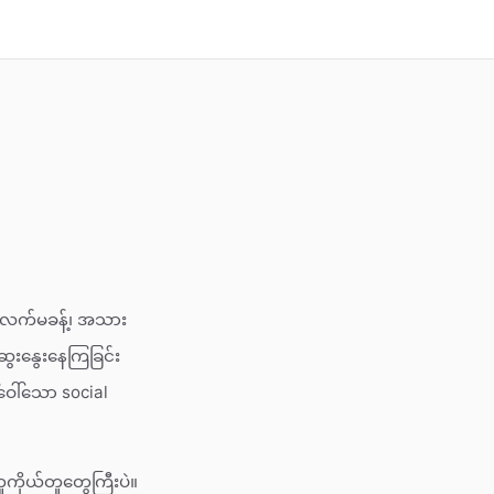
၉ လက်မခန့်၊ အသား
ွေးနွေးနေကြခြင်း
ေါ်သော social
ကိုယ်တူတွေကြီးပဲ။