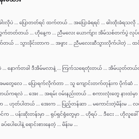
ါးလိုပဲ … ပြောတတ်ရင် ထက်တယ် … အပြောခံရရင် … ဓါးထိုးခံရသလို … 
် … ထွက်တတ်တယ် … ဟိုနေ့က … ညီမလေး ယောက်ျား အိမ်သစ်တက်ပွဲ လု
ှက်တယ် … သွားခိုင်းတာက … အဖွား … ညီမလေးဆီသွားလိုက်ပါတဲ့ … ထင်
ဲ … နောက်တခါ ဒီအိမ်မလာနဲ့ … ကြက်သရေတုံးတယ် … အိမ်ယုတ်တယ်တ
အမတွေလေ … ပြောရက်လိုက်တာ … သူ ကျောင်းတက်တုန်းက ပိုက်ဆံ 
်း ဘယ်ကရလဲ … အေး … အရမ်း ဝမ်းနည်းတယ် … စကားလုံးတွေ နားထဲမှ
ာ … ဟုတ်ပါတယ် … အေးက … ပြည့်တန်ဆာ … မကောင်းတဲ့မိန်းမ … လမ်း
ွင်က … ပန်းဆိုးတန်းမှာ … ရုပ်ရှင်ရုံတွေမှာ … ဟိုရပ် … ဒီငေး … ဟိုလူခေါ
်ပေါပေါနဲ့ ရောင်းစားနေတဲ့ … မိန်းမ …