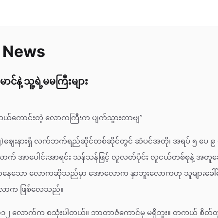
w News
င်နဲ့ သူ့ရဲ့မမကြီးများ
 တကယ်ကောင်းတဲ့ လောကကြီးက ပျက်သွားတာဗျ”
ဈ)ဈေးနားရှိ လက်ဘက်ရည်ဆိုင်တစ်ဆိုင်တွင် ဆံပင်အတို၊ အရပ် ၅ ပေ 
ာက် အာပေါင်းအာရင်း သန်သန်ဖြင့် လူလတ်ပိုင်း လူငယ်တစ်စုနဲ့ အတူဆ
ြောနေသော လောကဆိုသည်မှာ အောလောက နှာဘူးလောကဟု သူများခေါ်ဝ
ာလောက ဖြစ်လေသည်။
၂၀၁၂ လောက်က စသုံးပါတယ်။ ဘာတာဇံကောင်မှ မရှိဘူး။ တကယ် စိတ်တူ