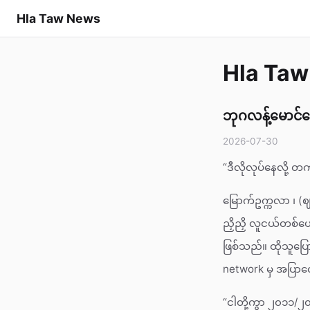
Hla Taw News
Hla Ta
ဘုဂလန့်မောင်မော
2026-07-30
“ဒီလိုလုပ်နေလို့
မြောက်ဥက္ကလာ ၊ (
ညှိညှိ လူငယ်တစ်ယေ
ဖြစ်သည်။ ထိုသူပ
network မှ အပြ
“ငါတို့ကွာ ၂၀၁၁/