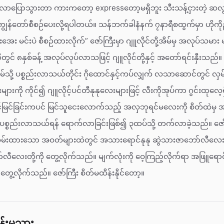
င်လာပြောသွားတာ ကားကတော့ expressတော့မရှိဘူး သီးသန့်ငှားတဲ့ ဆလွန
ကျွန်တော်စီစဉ်ပေးလို့ရပါတယ်။ သန်ဘက်ခါနံနက် ၇နာရီစထွက်မှာ ဟို
ေး မင်းပဲ စီစဉ်ထားလိုက်” ဇော်ကြီးမှာ ဂျူလိုင်တို့အိမ်မှ အလုပ်သမ
တွင် ၈နှစ်ခန့် အလုပ်လုပ်လာသဖြင့် ဂျူလိုင်တို့နှင့် အတော်ရင်းနှီးသည်။
ို့အိမ်သို့ ပစ္စည်းလာသယ်တိုင်း ဂိုထောင်နှင့်ကပ်လျှက် လသာဆောင်တွင် လ
ျားကို ကိုင်၍ ဂျူလိုင့်ပင်တီနုနုလေးများဖြင့် လီးကိုအုပ်ကာ ဂွင်းထုလေ့
ြင်မြင်ခြင်းကပင် မြင်သူငေးလောက်သည့် အလှဘုရင်မလေးကို စိတ်ထဲမှ အကြိ
စ္စည်းလာသယ်ရန် ရောက်လာခြင်းဖြစ်၍ ၃ထပ်သို့ တက်လာခဲ့သည်။ ဇေ
 လှမ်းထားသော အဝတ်များထဲတွင် အသားရောင်နုနု ဆွဲသားဇာဘော်လီလေးန
်လီလေးတို့ကို တွေ့လိုက်သည်။ မျက်လုံးကို ဝေ့ကြည့်လိုက်ရာ အဖြူရောင
ေ့လိုက်သည်။ ဇော်ကြီး စိတ်မထိန်းနိုင်တော့။
ိန်းမသား