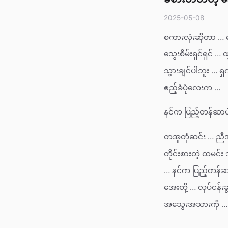
2025-05-08
စကားလုံးဆိုတာ … ဓ
သွေးစိမ်းရှင်ရှင
သွားချင်ပါဘူး … ရ
ဧည့်ခံပုံလေးက …
နင်က ပြည့်တန်ဆာပ
တအူတုံဆင်း … ညီ
တိုင်းစားတဲ့ ထမင
… နင်က ပြည့်တန်ဆ
အေးတို့ … လုပ်ငန်းခ
အသွေးအသားကို … ခပ