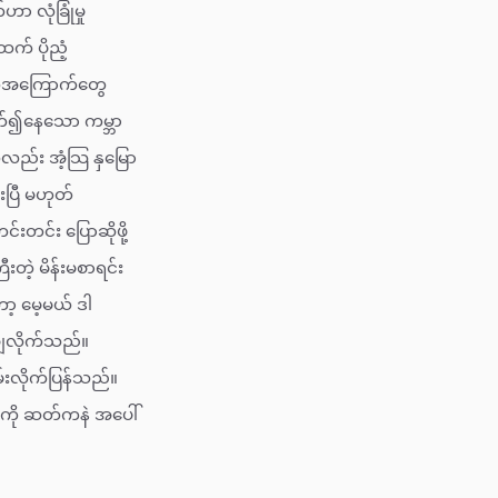
 လုံခြုံမှု
က် ပိုညံ့
က်အကြောက်တွေ
ပတ်၍နေသော ကမ္ဘာ
လည်း အံ့သြ နှမြော
ပြီ မဟုတ်
တင်း ပြောဆိုဖို့
ဲ့ မိန်းမစာရင်း
့ မေ့မယ် ဒါ
ချလိုက်သည်။
းလိုက်ပြန်သည်။
ကို ဆတ်ကနဲ အပေါ်