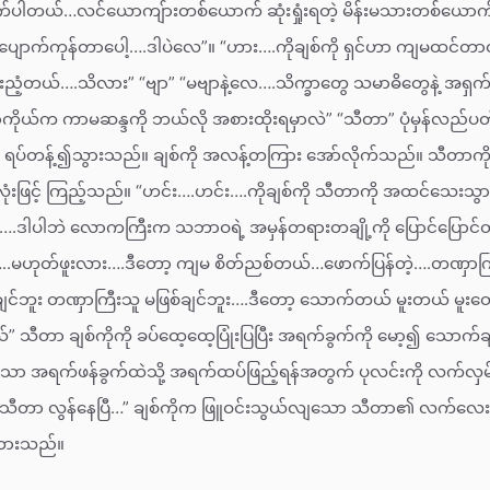
်ပါတယ်…လင်ယောကျ်ားတစ်ယောက် ဆုံးရှုံးရတဲ့ မိန်းမသားတစ်ယောက်ဟာ
်ပျောက်ကုန်တာပေါ့….ဒါပဲလေ”။ “ဟား….ကိုချစ်ကို ရှင်ဟာ ကျမထင်တာထ
့တယ်….သိလား” “ဗျာ” “မဗျာနဲ့လေ….သိက္ခာတွေ သမာဓိတွေနဲ့ အရှ
္ဓာကိုယ်က ကာမဆန္ဒကို ဘယ်လို အစားထိုးရမှာလဲ” “သီတာ” ပုံမှန်လည်
း ရပ်တန့်၍သွားသည်။ ချစ်ကို အလန့်တကြား အော်လိုက်သည်။ သီတာကို
းဖြင့် ကြည့်သည်။ “ဟင်း….ဟင်း….ကိုချစ်ကို သီတာကို အထင်သေးသွား
ဒါပါဘဲ လောကကြီးက သဘာဝရဲ့ အမှန်တရားတချို့ကို ပြောင်ပြောင်တင်း
…..မဟုတ်ဖူးလား….ဒီတော့ ကျမ စိတ်ညစ်တယ်…ဖောက်ပြန်တဲ့….တဏှာကြီးတ
င်ဘူး တဏှာကြီးသူ မဖြစ်ချင်ဘူး….ဒီတော့ သောက်တယ် မူးတယ် မူးတော
 သီတာ ချစ်ကိုကို ခပ်ထေ့ထေ့ပြုံးပြပြီး အရက်ခွက်ကို မော့၍ သောက်
 အရက်ဖန်ခွက်ထဲသို့ အရက်ထပ်ဖြည့်ရန်အတွက် ပုလင်းကို လက်လှမ်
.သီတာ လွန်နေပြီ…” ချစ်ကိုက ဖြူဝင်းသွယ်လျသော သီတာ၏ လက်လေး
့်တားသည်။