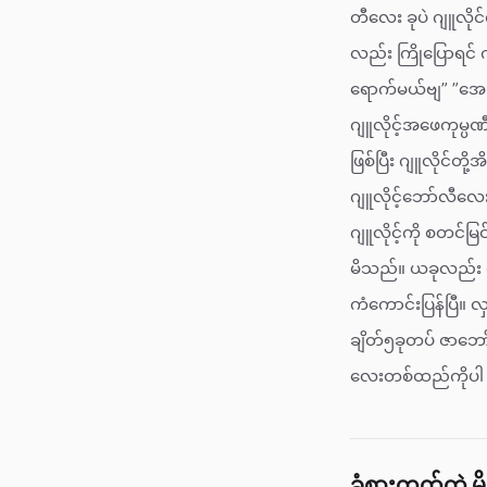
တီလေး ခုပဲ ဂျူလို
လည်း ကြိုပြောရင် 
ရောက်မယ်ဗျ” ”အေးအ
ဂျူလိုင့်အဖေကုမ္ပဏီ
ဖြစ်ပြီး ဂျူလိုင်တ
ဂျူလိုင့်ဘော်လီလေးမ
ဂျူလိုင့်ကို စတင်မ
မိသည်။ ယခုလည်း ပ
ကံကောင်းပြန်ပြီ။
ချိတ်၅ခုတပ် ဇာဘော
လေးတစ်ထည်ကိုပါ တွ
ခံစားတတ်တဲ့ မ