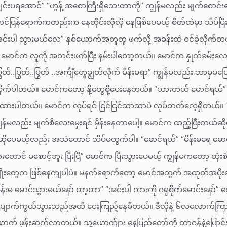
်းပရအောင်” “ဟွန့် အစောကြီးရှိသေးတာကို” ကျွန်မလည်း မျက်စောင်းလေး ချ
င်ပြန်ရောက်ကတည်းက နေတိုင်းလိုလို နေဖြစ်ပေမယ့် စိတ်ထဲမှာ သိပ်ပြ
အင်းပါ သွားမယ်လေ” နှစ်ယောက်အတူတူ ဖက်လို့ အခန်းထဲ ဝင်ခဲ့လိုက်
မောင်က လူကို အတင်းဖက်ပြီး နမ်းပါတော့တယ်။ မောင်က နှုတ်ခမ်းလေးတွ
ွတ်..ပြွတ်..ပြွတ် ..အင်္ကျီတွေချွတ်လိုက် မိန်းမရာ” ကျွန်မလည်း ဘာမှမပ
်လိုက်ပါတယ်။ မောင်ကတော့ နို့တွေစို့ပေးနေတယ်။ “ယားတယ် မောင်ရယ
ုင်ထားပါတယ်။ မောင်က လုပ်ရင် ငြင်ငြင်သာသာပဲ လုပ်တတ်လေ့ရှိတယ်။ 
ျွန်မလည်း မျက်စိလေးမှေးရင် မှိန်းနေတာပေါ့။ မောင်က ထည့်ပြီးတယ်ဆို
ပေမယ့်လည်း အသံတောင် သိပ်မထွက်ပါ။ “မောင်ရယ်” “မိန်းမရေ မောင်ပ
တောင် မစောင့်ဘူး ပြီးပြီ” မောင်က ပြီးသွားပေမယ့် ကျွန်မကတော့ ထုံးစံအ
မျိုးတွေက ဖြစ်နေကျပါပဲ။ မနက်ရောက်တော့ မောင်အတွက် အထုတ်အပိုးတွ
းမ မောင်သွားမယ်နော် တာ့တာ” “အင်းပါ ကားကို ဂရုစိုက်မောင်းနော်” မောင့
 ပျောက်ကွယ်သွားသည်အထိ ငေးကြည့်နေမိတယ်။ ဒီလိုနဲ့ ၆လ‌လောက်ကြ
က် ဖုန်းဆက်လာတယ်။ သူ့ယောက်ျား နေပြည်တော်ကို တာဝန်နဲ့ပြောင်းတာမ