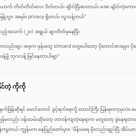
ောက် တိတ်တိတ်လေး ဒိတ်တယ်၊ ချိတ်ပြီးစားတယ်၊ အေး ချိတ်တဲ့ကော
န့်ဘူး၊ အရမ်း privacy ရှိတယ်၊ လူသန့်တယ်”
သည့်အသက် (၂၀) အရွယ် ချာတိတ်မှနေပြီး
ကလည်းဗျာ အခုက ဖုန်းတွေ simcard တွေပေါတော့ ပိုတောင်စားရမှာ ပို
့်မို့ ဘုဂလန့် မြင်နေတာပါဗျာ”
င်တဲ့ ကိုကို
 မနက်ဖြန်ဆိုရင် မောင်တောင် ခွင့်ရက်စေ့လို့ တောင်ကြီး ပြန်ရတော့မှာပဲ။
ွန်မလည်း ဝန်းထမ်းဆိုတော့ တာဝန်ကျတဲ့နေရာက မတူတော့ ခွဲနေရတာပ
်ကျတယ် ကျွန်မက နေပြည်တော်မှာ။ “မိန်းမရေ မိုးလည်းချုပ်ပြီ အိပ်ယာထ