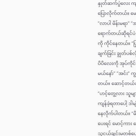
နှုတ်ဆက်ပွဲလေး ကျင
ပြောလိုက်တယ်။ မော
“လာပါ မိန်းမရာ” “
ရောက်တယ်ဆိုရင်ပဲ 
ကို ကိုင်နေတယ်။ “ပြ
ချက်ခြင်း ချွတ်ပစ
ပိပိလေးကို အုပ်ကိ
မယ်နော်” “အင်း” က
တယ်။ ဆောင့်တယ်ဆို
“ဟင့်တွေ့လား သူများ
ကျန်ခဲ့ရတာပေါ့ ဒါ
နေလိုက်ပါတယ်။ “မိန်
ပေးရင် မောင့်ကား
သူငယ်ချင်းမတစ်ယော