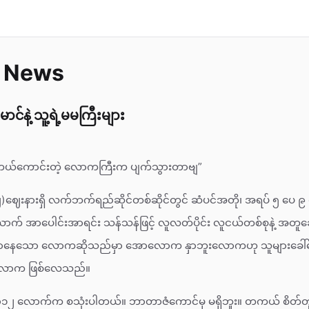
w News
င်နဲ့ သူ့ရဲ့မမကြီးများ
 တကယ်ကောင်းတဲ့ လောကကြီးက ပျက်သွားတာဗျ”
ဈ)ဈေးနားရှိ လက်ဘက်ရည်ဆိုင်တစ်ဆိုင်တွင် ဆံပင်အတို၊ အရပ် ၅ ပေ 
ာက် အာပေါင်းအာရင်း သန်သန်ဖြင့် လူလတ်ပိုင်း လူငယ်တစ်စုနဲ့ အတူဆ
ြောနေသော လောကဆိုသည်မှာ အောလောက နှာဘူးလောကဟု သူများခေါ်ဝ
ာလောက ဖြစ်လေသည်။
၂၀၁၂ လောက်က စသုံးပါတယ်။ ဘာတာဇံကောင်မှ မရှိဘူး။ တကယ် စိတ်တူ