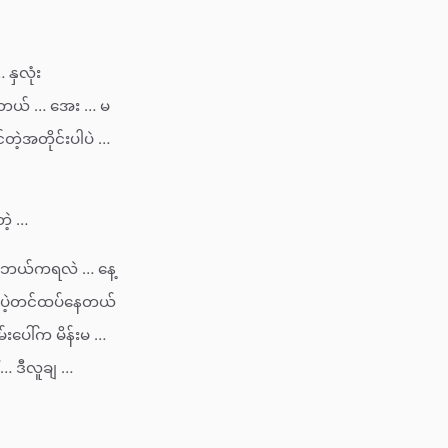
နှလုံး
ပ်တယ် … အေး … မ
တဲ့အတိုင်းပါပဲ …
ဲ့ …
… ဘယ်ကရလဲ … နေ့
ာ ပဲ့တင်ထပ်နေတယ်
ပေါ်က မိန်းမ …
် … ဒီလူချ …