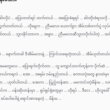
ါးလိုပဲ … ပြောတတ်ရင် ထက်တယ် … အပြောခံရရင် … ဓါးထိုးခံရသလို … 
် … ထွက်တတ်တယ် … ဟိုနေ့က … ညီမလေး ယောက်ျား အိမ်သစ်တက်ပွဲ လု
ှက်တယ် … သွားခိုင်းတာက … အဖွား … ညီမလေးဆီသွားလိုက်ပါတဲ့ … ထင်
ဲ … နောက်တခါ ဒီအိမ်မလာနဲ့ … ကြက်သရေတုံးတယ် … အိမ်ယုတ်တယ်တ
အမတွေလေ … ပြောရက်လိုက်တာ … သူ ကျောင်းတက်တုန်းက ပိုက်ဆံ 
်း ဘယ်ကရလဲ … အေး … အရမ်း ဝမ်းနည်းတယ် … စကားလုံးတွေ နားထဲမှ
ာ … ဟုတ်ပါတယ် … အေးက … ပြည့်တန်ဆာ … မကောင်းတဲ့မိန်းမ … လမ်း
ွင်က … ပန်းဆိုးတန်းမှာ … ရုပ်ရှင်ရုံတွေမှာ … ဟိုရပ် … ဒီငေး … ဟိုလူခေါ
်ပေါပေါနဲ့ ရောင်းစားနေတဲ့ … မိန်းမ …