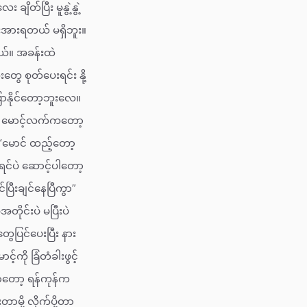
ိတ်ပြီး မူနွဲ့နွဲ့
ီးအားရတယ် မရှိဘူး။
တယ်။ အခန်းထဲ
ေ စုတ်ပေးရင်း နို့
ြောနိုင်တော့ဘူးလေ။
်” မောင့်လက်ကတော့
“မောင် ထည့်တော့
ရင်ပဲ ဆောင့်ပါတော့
ြီးချင်နေပြီကွာ”
တိုင်းပဲ မပြီးပဲ
ေပြင်ပေးပြီး နား
်ကို ခြံတံခါးဖွင့်
ာတော့ ရန်ကုန်က
ို့ လိုက်ပို့တာ