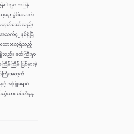
်းပဲရမှာ အပြန်
ကိုညနေ၅ခွဲ၆လောက်
ား မဟုတ်သော်လည်း
 အသက်၄၂နှစ်ရှိပြီ
ှမ်းထားလေ့ရှိသည့်
ရှိသည်။ ဇော်ကြီးမှာ
မ်ကြိမ် ပြစ်မှားခဲ့
ာ်ကြီးအတွက်
ှင့် အဖြူရောင်
်ဆွဲသား ပင်တီနုနု