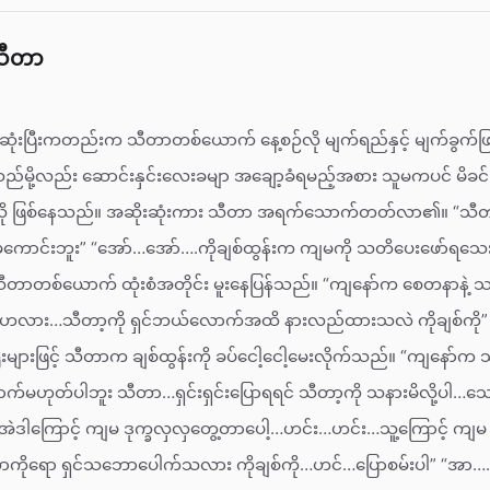
သီတာ
 ဆုံးပြီးကတည်းက သီတာတစ်ယောက် နေ့စဉ်လို မျက်ရည်နှင့် မျက်ခွက်ဖြ
နေသည်မို့လည်း ဆောင်းနှင်းလေးခမျာ အချော့ခံရမည့်အစား သူမကပင် မိခင
့ရမလို ဖြစ်နေသည်။ အဆိုးဆုံးကား သီတာ အရက်သောက်တတ်လာ၏။ “
ာင်းဘူး” “အော်…အော်….ကိုချစ်ထွန်းက ကျမကို သတိပေးဖော်ရသ
ီတာတစ်ယောက် ထုံးစံအတိုင်း မူးနေပြန်သည်။ “ကျနော်က စေတနာနဲ့
လား…သီတာ့ကို ရှင်ဘယ်လောက်အထိ နားလည်ထားသလဲ ကိုချစ်ကို” 
များဖြင့် သီတာက ချစ်ထွန်းကို ခပ်ငေါ့ငေါ့မေးလိုက်သည်။ “ကျနော်က သ
ဟုတ်ပါဘူး သီတာ…ရှင်းရှင်းပြောရရင် သီတာ့ကို သနားမိလို့ပါ…သေသူက
အဲဒါကြောင့် ကျမ ဒုက္ခလှလှတွေ့တာပေါ့…ဟင်း…ဟင်း…သူ့ကြောင့် ကျမ
ာကိုရော ရှင်သဘောပေါက်သလား ကိုချစ်ကို…ဟင်…ပြောစမ်းပါ” “အာ