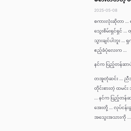
2025-05-08
စကားလုံးဆိုတာ … ဓ
သွေးစိမ်းရှင်ရှင
သွားချင်ပါဘူး … ရ
ဧည့်ခံပုံလေးက …
နင်က ပြည့်တန်ဆာပ
တအူတုံဆင်း … ညီ
တိုင်းစားတဲ့ ထမင
… နင်က ပြည့်တန်ဆ
အေးတို့ … လုပ်ငန်းခ
အသွေးအသားကို … ခပ