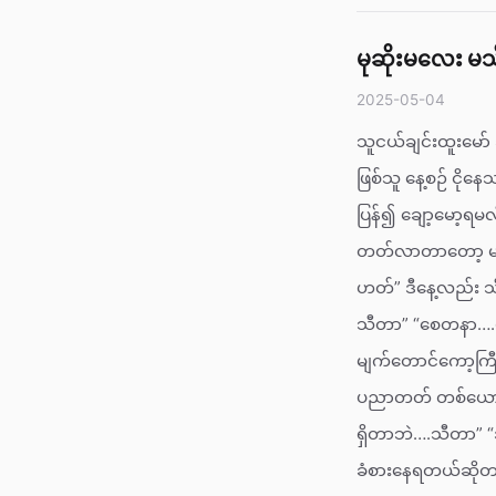
မုဆိုးမလေး မ
2025-05-04
သူငယ်ချင်းထူးမော်
ဖြစ်သူ နေ့စဉ် ငို
ပြန်၍ ချော့မော
တတ်လာတာတော့ မကေ
ဟတ်” ဒီနေ့လည်း သ
သီတာ” “စေတနာ….ဟ
မျက်တောင်ကော့ကြီး
ပညာတတ် တစ်ယောက်မ
ရှိတာဘဲ….သီတာ” “
ခံစားနေရတယ်ဆိုတ