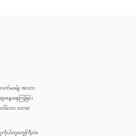
၉ လက်မခန့်၊ အသား
ွေးနွေးနေကြခြင်း
ေါ်သော social
ကိုယ်တူတွေကြီးပဲ။