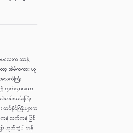
၊ မမလေးက ဘာနဲ့
ုတော့ အိမ်ကကား ယူ
် အသက်ကြီး
မှာ၍ ထွက်သွားသော
အိတင်းတင်းကြီး
း တင်စိုင်ကြီးများက
်ကနဲ လက်ကနဲ ဖြစ်
ာ် ဟုတ်ကဲ့ပါ အန်