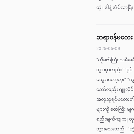
တဲ့။ ဒါနဲ့ အိမ်လာပြ
ဆရာဝန်မလေး နှ
2025-05-09
“ကိုဇော်ကြီး သမီး
သွားမှာလည်း” ”ရှင
မသွားတော့ဘူး” “ကျ
သော်လည်း ဂျူလိုင်
အလှဘုရင်မလေး၏ သေ
များကို ဇော်ကြီး မ
စည်းချက်ကျကျ တုန
သွားသေးသည်။ ”ဟဲ့ဇ