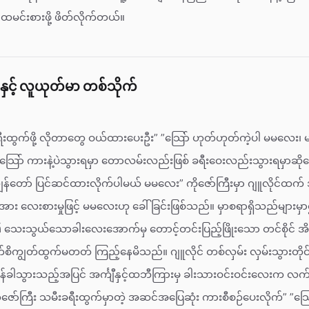
ီး ထမင်းစားဖို့ ဖိတ်လိုက်တယ်။
င့် လူယုတ်မာ တစ်သိုက်
ခရီးထွက်ဖို့ လိုတာတွေ ဝယ်ထားပေးဦး” ”သြော် ဟုတ်ဟုတ်ကဲ့ပါ မမလေး
် သြော် ကားနဲ့ပဲသွားရမှာ တောလမ်းလည်းဖြစ် ခရီးဝေးလည်းသွားရမှာဆိ
ွန်တော် ပြင်ဆင်ထားလိုက်ပါမယ် မမလေး” ကိုဇော်ကြီးမှာ ဂျူလိုင်ထက
အား လေးစားမှုဖြင့် မမလေးဟု ခေါ်ခြင်းဖြစ်သည်။ မှာစရာရှိသည်များ
းသွယ်သောခါးလေးအောက်မှ တောင့်တင်းပြည့်ဖြိုးသော တင်စိုင် အိ
ျက်စိကျွတ်ထွက်မတတ် ကြည့်နေမိသည်။ ဂျူလိုင် တစ်လှမ်း လှမ်းသွားတိုင်
်ခါသွားသည့်အပြင် အင်္ကျီနှင့်ထဘီကြားမှ ခါးသားဝင်းဝင်းလေးက လက
ော်ကြီး သမီးခရီးထွက်မှာတဲ့ အဆင်အပြေဆုံး ကားစီစဉ်ပေးလိုက်” ”သြေ