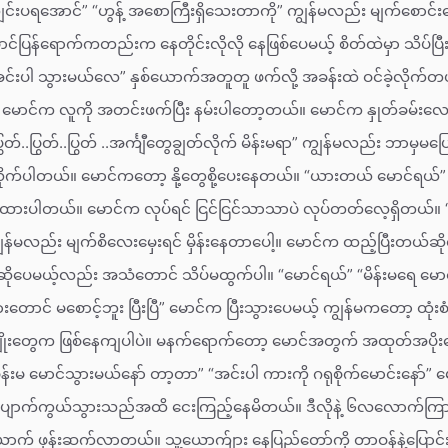
်းပရအောင်” “ဟွန့် အစောကြီးရှိသေးတာကို” ကျွန်မလည်း မျက်စောင်းလေး ချ
င်ပြန်ရောက်ကတည်းက နေတိုင်းလိုလို နေဖြစ်ပေမယ့် စိတ်ထဲမှာ သိပ်ပြ
အင်းပါ သွားမယ်လေ” နှစ်ယောက်အတူတူ ဖက်လို့ အခန်းထဲ ဝင်ခဲ့လိုက်
မောင်က လူကို အတင်းဖက်ပြီး နမ်းပါတော့တယ်။ မောင်က နှုတ်ခမ်းလေးတွ
ွတ်..ပြွတ်..ပြွတ် ..အင်္ကျီတွေချွတ်လိုက် မိန်းမရာ” ကျွန်မလည်း ဘာမှမပ
်လိုက်ပါတယ်။ မောင်ကတော့ နို့တွေစို့ပေးနေတယ်။ “ယားတယ် မောင်ရယ
ုင်ထားပါတယ်။ မောင်က လုပ်ရင် ငြင်ငြင်သာသာပဲ လုပ်တတ်လေ့ရှိတယ်။ 
ျွန်မလည်း မျက်စိလေးမှေးရင် မှိန်းနေတာပေါ့။ မောင်က ထည့်ပြီးတယ်ဆို
ပေမယ့်လည်း အသံတောင် သိပ်မထွက်ပါ။ “မောင်ရယ်” “မိန်းမရေ မောင်ပ
တောင် မစောင့်ဘူး ပြီးပြီ” မောင်က ပြီးသွားပေမယ့် ကျွန်မကတော့ ထုံးစံအ
မျိုးတွေက ဖြစ်နေကျပါပဲ။ မနက်ရောက်တော့ မောင်အတွက် အထုတ်အပိုးတွ
းမ မောင်သွားမယ်နော် တာ့တာ” “အင်းပါ ကားကို ဂရုစိုက်မောင်းနော်” မောင့
 ပျောက်ကွယ်သွားသည်အထိ ငေးကြည့်နေမိတယ်။ ဒီလိုနဲ့ ၆လ‌လောက်ကြ
က် ဖုန်းဆက်လာတယ်။ သူ့ယောက်ျား နေပြည်တော်ကို တာဝန်နဲ့ပြောင်းတာမ