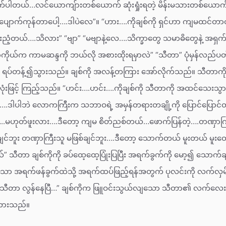
်ပါတယ်…လင်ယောကျ်ားတစ်ယောက် ဆုံးရှုံးရတဲ့ မိန်းမသားတစ်ယောက်ဟာ
်ပျောက်ကုန်တာပေါ့….ဒါပဲလေ”။ “ဟား….ကိုချစ်ကို ရှင်ဟာ ကျမထင်တာထ
့တယ်….သိလား” “ဗျာ” “မဗျာနဲ့လေ….သိက္ခာတွေ သမာဓိတွေနဲ့ အရှ
္ဓာကိုယ်က ကာမဆန္ဒကို ဘယ်လို အစားထိုးရမှာလဲ” “သီတာ” ပုံမှန်လည်
း ရပ်တန့်၍သွားသည်။ ချစ်ကို အလန့်တကြား အော်လိုက်သည်။ သီတာကို
းဖြင့် ကြည့်သည်။ “ဟင်း….ဟင်း….ကိုချစ်ကို သီတာကို အထင်သေးသွား
ဒါပါဘဲ လောကကြီးက သဘာဝရဲ့ အမှန်တရားတချို့ကို ပြောင်ပြောင်တင်း
…..မဟုတ်ဖူးလား….ဒီတော့ ကျမ စိတ်ညစ်တယ်…ဖောက်ပြန်တဲ့….တဏှာကြီးတ
င်ဘူး တဏှာကြီးသူ မဖြစ်ချင်ဘူး….ဒီတော့ သောက်တယ် မူးတယ် မူးတော
 သီတာ ချစ်ကိုကို ခပ်ထေ့ထေ့ပြုံးပြပြီး အရက်ခွက်ကို မော့၍ သောက်
 အရက်ဖန်ခွက်ထဲသို့ အရက်ထပ်ဖြည့်ရန်အတွက် ပုလင်းကို လက်လှမ်
.သီတာ လွန်နေပြီ…” ချစ်ကိုက ဖြူဝင်းသွယ်လျသော သီတာ၏ လက်လေး
့်တားသည်။