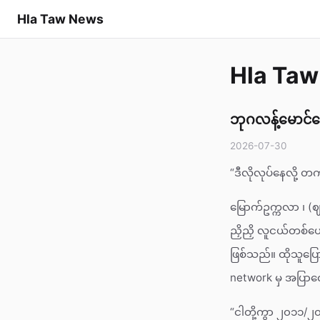
Hla Taw News
Hla Ta
ဘုဂလန့်မောင်မော
2026-07-30
“ဒီလိုလုပ်နေလို့
မြောက်ဥက္ကလာ ၊ (
ညှိညှိ လူငယ်တစ်ယေ
ဖြစ်သည်။ ထိုသူပ
network မှ အပြ
“ငါတို့ကွာ ၂၀၁၁/