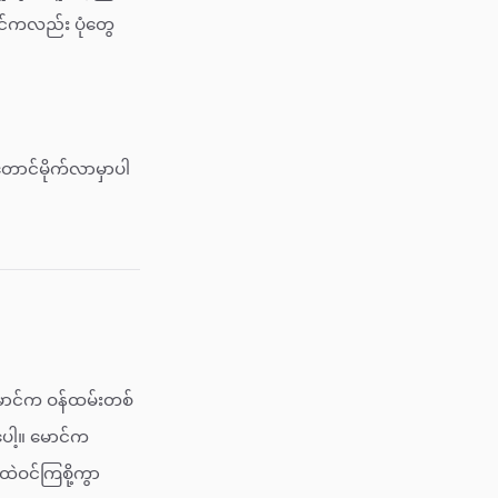
င်ကလည်း ပုံတွေ
တောင်မိုက်လာမှာပါ
 မောင်က ဝန်ထမ်းတစ်
ေါ့။ မောင်က
ဲဝင်ကြစို့ကွာ