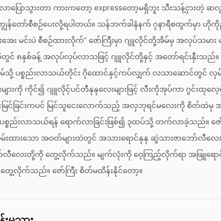
င်လာပြောသွားတာ ကားကတော့ expressတော့မရှိဘူး သီးသန့်ငှားတဲ့ ဆလွန
ကျွန်တော်စီစဉ်ပေးလို့ရပါတယ်။ သန်ဘက်ခါနံနက် ၇နာရီစထွက်မှာ ဟို
ေး မင်းပဲ စီစဉ်ထားလိုက်” ဇော်ကြီးမှာ ဂျူလိုင်တို့အိမ်မှ အလုပ်သမ
တွင် ၈နှစ်ခန့် အလုပ်လုပ်လာသဖြင့် ဂျူလိုင်တို့နှင့် အတော်ရင်းနှီးသည်။
ို့အိမ်သို့ ပစ္စည်းလာသယ်တိုင်း ဂိုထောင်နှင့်ကပ်လျှက် လသာဆောင်တွင် လ
ျားကို ကိုင်၍ ဂျူလိုင့်ပင်တီနုနုလေးများဖြင့် လီးကိုအုပ်ကာ ဂွင်းထုလေ့
ြင်မြင်ခြင်းကပင် မြင်သူငေးလောက်သည့် အလှဘုရင်မလေးကို စိတ်ထဲမှ အကြိ
စ္စည်းလာသယ်ရန် ရောက်လာခြင်းဖြစ်၍ ၃ထပ်သို့ တက်လာခဲ့သည်။ ဇေ
 လှမ်းထားသော အဝတ်များထဲတွင် အသားရောင်နုနု ဆွဲသားဇာဘော်လီလေးန
်လီလေးတို့ကို တွေ့လိုက်သည်။ မျက်လုံးကို ဝေ့ကြည့်လိုက်ရာ အဖြူရောင
ေ့လိုက်သည်။ ဇော်ကြီး စိတ်မထိန်းနိုင်တော့။
ိန်းမသား