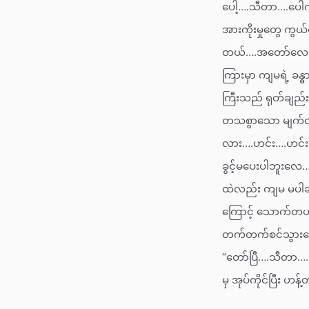
ပေါ့….သီတာ….ပေါက
အားကိုးမှုတွေ ကွယ
တယ်….အတော်လေးညံ
ကြားမှာ ကျမရဲ့ ခန
ကြီးသည် ရုတ်ချည်
တသစွာသော မျက်လုံ
လား….ဟင်း….ဟင်း….
ခွင့်မပေးပါဘူးလေ
ထဲလည်း ကျမ မပါချ
ကြောင့် သောက်တယ်”
တက်တက်စင်သွားသော
“တော်ပြီ….သီတာ…
မှ အုပ်ကိုင်ပြီး ဟန