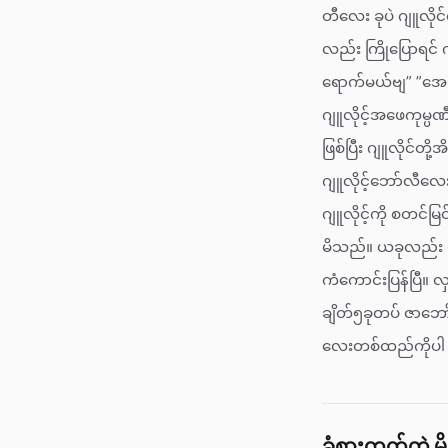
တီလေး ခုပဲ ဂျူလို
လည်း ကြိုပြောရင် 
ရောက်မယ်ဗျ” ”အေးအ
ဂျူလိုင့်အဖေကုမ္ပဏီ
ဖြစ်ပြီး ဂျူလိုင်တ
ဂျူလိုင့်ဘော်လီလေးမ
ဂျူလိုင့်ကို စတင်မ
မိသည်။ ယခုလည်း ပ
ကံကောင်းပြန်ပြီ။
ချိတ်၅ခုတပ် ဇာဘော
လေးတစ်ထည်ကိုပါ တွ
ခံစားတတ်တဲ့ မ