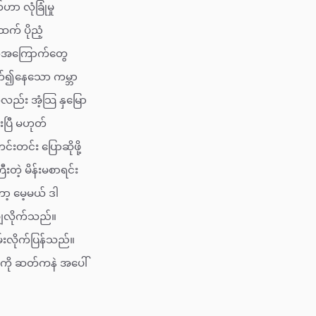
 လုံခြုံမှု
က် ပိုညံ့
က်အကြောက်တွေ
ပတ်၍နေသော ကမ္ဘာ
လည်း အံ့သြ နှမြော
ပြီ မဟုတ်
တင်း ပြောဆိုဖို့
ဲ့ မိန်းမစာရင်း
့ မေ့မယ် ဒါ
ချလိုက်သည်။
းလိုက်ပြန်သည်။
ကို ဆတ်ကနဲ အပေါ်