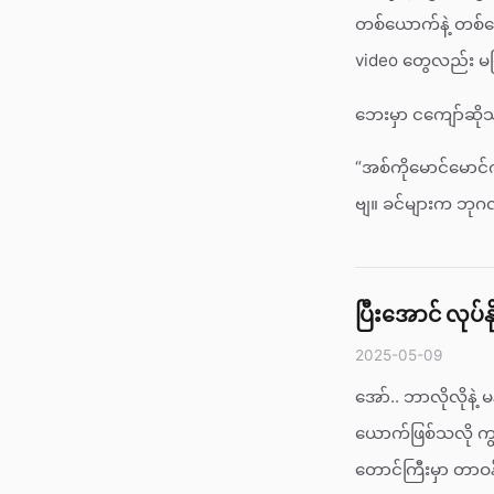
တစ်ယောက်နဲ့ တစ်ယ
video တွေလည်း မဖြ
ဘေးမှာ ငကျော်ဆို
“အစ်ကိုမောင်မောင်
ဗျ။ ခင်များက ဘုဂလန
ပြီးအောင် လုပ်နို
2025-05-09
အော်.. ဘာလိုလိုနဲ့
ယောက်ဖြစ်သလို ကျ
တောင်ကြီးမှာ တာဝန