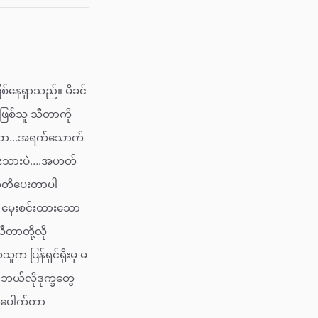
စ်နေရှာသည်။ မိခင်
်ဖြစ်သူ သီတာကို
သီတာ…အရက်သောက်
ေးသားပဲ….အဟတ်
 သတိပေးတာပါ
မှေးစင်းထားသော
ီတာတို့လို
 ပြန်ရှင်ရိုးမှ မ
 ဘယ်လိုဒုက္ခတွေ
….ပေါက်တာ