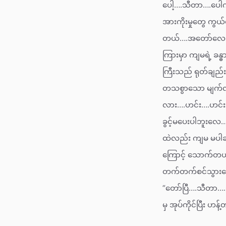
ပေါ့….သီတာ….ပေါက
အားကိုးမှုတွေ ကွယ
တယ်….အတော်လေးညံ
ကြားမှာ ကျမရဲ့ ခန
ကြီးသည် ရုတ်ချည်
တသစွာသော မျက်လုံ
လား….ဟင်း….ဟင်း….
ခွင့်မပေးပါဘူးလေ
ထဲလည်း ကျမ မပါချ
ကြောင့် သောက်တယ်”
တက်တက်စင်သွားသော
“တော်ပြီ….သီတာ…
မှ အုပ်ကိုင်ပြီး ဟန