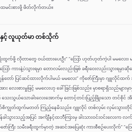
ီး ထမင်းစားဖို့ ဖိတ်လိုက်တယ်။
င့် လူယုတ်မာ တစ်သိုက်
ခရီးထွက်ဖို့ လိုတာတွေ ဝယ်ထားပေးဦး” ”သြော် ဟုတ်ဟုတ်ကဲ့ပါ မမလေး
် သြော် ကားနဲ့ပဲသွားရမှာ တောလမ်းလည်းဖြစ် ခရီးဝေးလည်းသွားရမှာဆိ
ွန်တော် ပြင်ဆင်ထားလိုက်ပါမယ် မမလေး” ကိုဇော်ကြီးမှာ ဂျူလိုင်ထက
အား လေးစားမှုဖြင့် မမလေးဟု ခေါ်ခြင်းဖြစ်သည်။ မှာစရာရှိသည်များ
းသွယ်သောခါးလေးအောက်မှ တောင့်တင်းပြည့်ဖြိုးသော တင်စိုင် အိ
ျက်စိကျွတ်ထွက်မတတ် ကြည့်နေမိသည်။ ဂျူလိုင် တစ်လှမ်း လှမ်းသွားတိုင်
်ခါသွားသည့်အပြင် အင်္ကျီနှင့်ထဘီကြားမှ ခါးသားဝင်းဝင်းလေးက လက
ော်ကြီး သမီးခရီးထွက်မှာတဲ့ အဆင်အပြေဆုံး ကားစီစဉ်ပေးလိုက်” ”သြေ