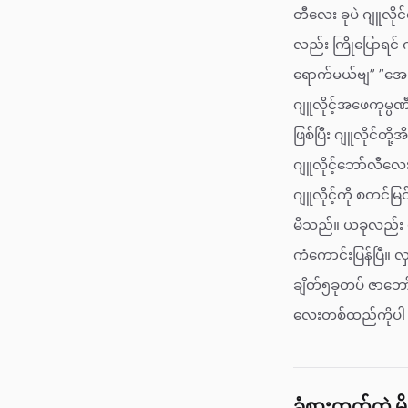
တီလေး ခုပဲ ဂျူလို
လည်း ကြိုပြောရင် 
ရောက်မယ်ဗျ” ”အေးအ
ဂျူလိုင့်အဖေကုမ္ပဏီ
ဖြစ်ပြီး ဂျူလိုင်တ
ဂျူလိုင့်ဘော်လီလေးမ
ဂျူလိုင့်ကို စတင်မ
မိသည်။ ယခုလည်း ပ
ကံကောင်းပြန်ပြီ။
ချိတ်၅ခုတပ် ဇာဘော
လေးတစ်ထည်ကိုပါ တွ
ခံစားတတ်တဲ့ မ