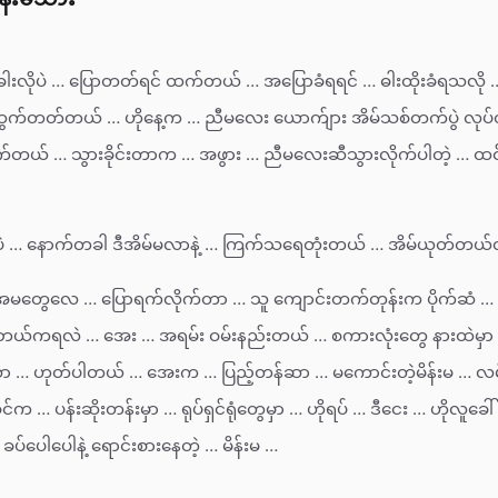
ါးလိုပဲ … ပြောတတ်ရင် ထက်တယ် … အပြောခံရရင် … ဓါးထိုးခံရသလို … 
် … ထွက်တတ်တယ် … ဟိုနေ့က … ညီမလေး ယောက်ျား အိမ်သစ်တက်ပွဲ လု
ှက်တယ် … သွားခိုင်းတာက … အဖွား … ညီမလေးဆီသွားလိုက်ပါတဲ့ … ထင်
ဲ … နောက်တခါ ဒီအိမ်မလာနဲ့ … ကြက်သရေတုံးတယ် … အိမ်ယုတ်တယ်တ
အမတွေလေ … ပြောရက်လိုက်တာ … သူ ကျောင်းတက်တုန်းက ပိုက်ဆံ 
်း ဘယ်ကရလဲ … အေး … အရမ်း ဝမ်းနည်းတယ် … စကားလုံးတွေ နားထဲမှ
ာ … ဟုတ်ပါတယ် … အေးက … ပြည့်တန်ဆာ … မကောင်းတဲ့မိန်းမ … လမ်း
ွင်က … ပန်းဆိုးတန်းမှာ … ရုပ်ရှင်ရုံတွေမှာ … ဟိုရပ် … ဒီငေး … ဟိုလူခေါ
်ပေါပေါနဲ့ ရောင်းစားနေတဲ့ … မိန်းမ …