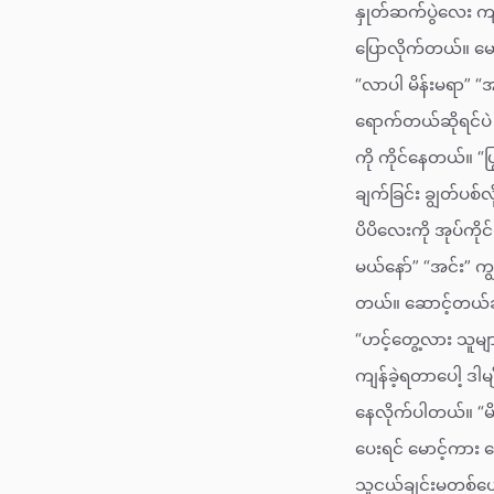
နှုတ်ဆက်ပွဲလေး ကျင
ပြောလိုက်တယ်။ မော
“လာပါ မိန်းမရာ” “
ရောက်တယ်ဆိုရင်ပဲ 
ကို ကိုင်နေတယ်။ “ပြ
ချက်ခြင်း ချွတ်ပစ
ပိပိလေးကို အုပ်ကိ
မယ်နော်” “အင်း” က
တယ်။ ဆောင့်တယ်ဆို
“ဟင့်တွေ့လား သူများ
ကျန်ခဲ့ရတာပေါ့ ဒါ
နေလိုက်ပါတယ်။ “မိန်
ပေးရင် မောင့်ကား
သူငယ်ချင်းမတစ်ယော