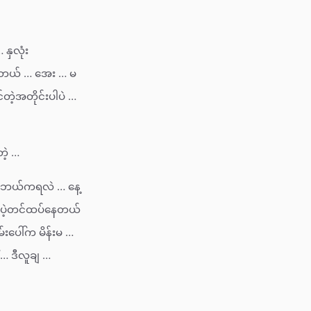
နှလုံး
ပ်တယ် … အေး … မ
တဲ့အတိုင်းပါပဲ …
ဲ့ …
… ဘယ်ကရလဲ … နေ့
ာ ပဲ့တင်ထပ်နေတယ်
ပေါ်က မိန်းမ …
် … ဒီလူချ …