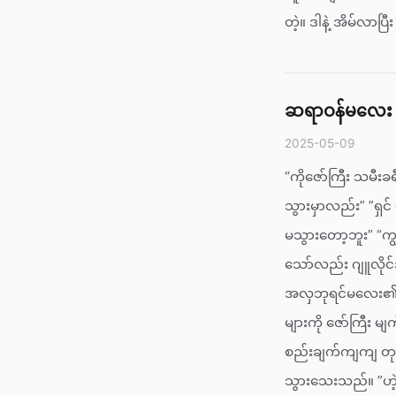
တဲ့။ ဒါနဲ့ အိမ်လာပြ
ဆရာဝန်မလေး နှ
2025-05-09
“ကိုဇော်ကြီး သမီး
သွားမှာလည်း” ”ရှင
မသွားတော့ဘူး” “ကျ
သော်လည်း ဂျူလိုင်
အလှဘုရင်မလေး၏ သေ
များကို ဇော်ကြီး မ
စည်းချက်ကျကျ တုန
သွားသေးသည်။ ”ဟဲ့ဇ