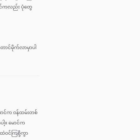
င်ကလည်း ပုံတွေ
တောင်မိုက်လာမှာပါ
 မောင်က ဝန်ထမ်းတစ်
ေါ့။ မောင်က
ဲဝင်ကြစို့ကွာ