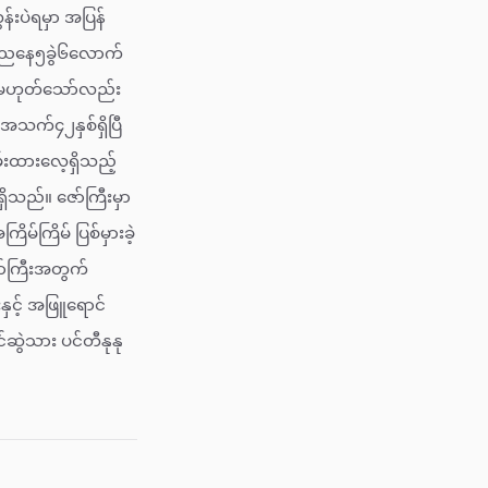
်းပဲရမှာ အပြန်
ကိုညနေ၅ခွဲ၆လောက်
ား မဟုတ်သော်လည်း
 အသက်၄၂နှစ်ရှိပြီ
ှမ်းထားလေ့ရှိသည့်
ရှိသည်။ ဇော်ကြီးမှာ
မ်ကြိမ် ပြစ်မှားခဲ့
ာ်ကြီးအတွက်
ှင့် အဖြူရောင်
်ဆွဲသား ပင်တီနုနု