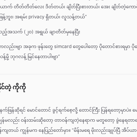
ောက် တိတ်တိတ်လေး ဒိတ်တယ်၊ ချိတ်ပြီးစားတယ်၊ အေး ချိတ်တဲ့ကော
န့်ဘူး၊ အရမ်း privacy ရှိတယ်၊ လူသန့်တယ်”
သည့်အသက် (၂၀) အရွယ် ချာတိတ်မှနေပြီး
ကလည်းဗျာ အခုက ဖုန်းတွေ simcard တွေပေါတော့ ပိုတောင်စားရမှာ ပို
့်မို့ ဘုဂလန့် မြင်နေတာပါဗျာ”
င်တဲ့ ကိုကို
 မနက်ဖြန်ဆိုရင် မောင်တောင် ခွင့်ရက်စေ့လို့ တောင်ကြီး ပြန်ရတော့မှာပဲ။
ွန်မလည်း ဝန်းထမ်းဆိုတော့ တာဝန်ကျတဲ့နေရာက မတူတော့ ခွဲနေရတာပ
်ကျတယ် ကျွန်မက နေပြည်တော်မှာ။ “မိန်းမရေ မိုးလည်းချုပ်ပြီ အိပ်ယာထ