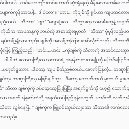
်ပါတယ်…လင်ယောကျ်ားတစ်ယောက် ဆုံးရှုံးရတဲ့ မိန်းမသားတစ်ယောက်ဟာ
်ပျောက်ကုန်တာပေါ့….ဒါပဲလေ”။ “ဟား….ကိုချစ်ကို ရှင်ဟာ ကျမထင်တာထ
့တယ်….သိလား” “ဗျာ” “မဗျာနဲ့လေ….သိက္ခာတွေ သမာဓိတွေနဲ့ အရှ
္ဓာကိုယ်က ကာမဆန္ဒကို ဘယ်လို အစားထိုးရမှာလဲ” “သီတာ” ပုံမှန်လည်
း ရပ်တန့်၍သွားသည်။ ချစ်ကို အလန့်တကြား အော်လိုက်သည်။ သီတာကို
းဖြင့် ကြည့်သည်။ “ဟင်း….ဟင်း….ကိုချစ်ကို သီတာကို အထင်သေးသွား
ဒါပါဘဲ လောကကြီးက သဘာဝရဲ့ အမှန်တရားတချို့ကို ပြောင်ပြောင်တင်း
…..မဟုတ်ဖူးလား….ဒီတော့ ကျမ စိတ်ညစ်တယ်…ဖောက်ပြန်တဲ့….တဏှာကြီးတ
င်ဘူး တဏှာကြီးသူ မဖြစ်ချင်ဘူး….ဒီတော့ သောက်တယ် မူးတယ် မူးတော
 သီတာ ချစ်ကိုကို ခပ်ထေ့ထေ့ပြုံးပြပြီး အရက်ခွက်ကို မော့၍ သောက်
 အရက်ဖန်ခွက်ထဲသို့ အရက်ထပ်ဖြည့်ရန်အတွက် ပုလင်းကို လက်လှမ်
.သီတာ လွန်နေပြီ…” ချစ်ကိုက ဖြူဝင်းသွယ်လျသော သီတာ၏ လက်လေး
့်တားသည်။