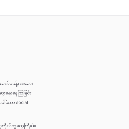
၉ လက်မခန့်၊ အသား
ွေးနွေးနေကြခြင်း
ေါ်သော social
ကိုယ်တူတွေကြီးပဲ။