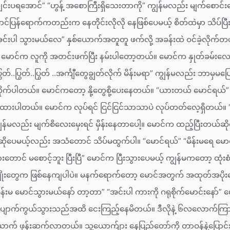
်းပရအောင်” “ဟွန့် အစောကြီးရှိသေးတာကို” ကျွန်မလည်း မျက်စောင်းလေး ချ
င်ပြန်ရောက်ကတည်းက နေတိုင်းလိုလို နေဖြစ်ပေမယ့် စိတ်ထဲမှာ သိပ်ပြ
အင်းပါ သွားမယ်လေ” နှစ်ယောက်အတူတူ ဖက်လို့ အခန်းထဲ ဝင်ခဲ့လိုက်
မောင်က လူကို အတင်းဖက်ပြီး နမ်းပါတော့တယ်။ မောင်က နှုတ်ခမ်းလေးတွ
ွတ်..ပြွတ်..ပြွတ် ..အင်္ကျီတွေချွတ်လိုက် မိန်းမရာ” ကျွန်မလည်း ဘာမှမပ
်လိုက်ပါတယ်။ မောင်ကတော့ နို့တွေစို့ပေးနေတယ်။ “ယားတယ် မောင်ရယ
ုင်ထားပါတယ်။ မောင်က လုပ်ရင် ငြင်ငြင်သာသာပဲ လုပ်တတ်လေ့ရှိတယ်။ 
ျွန်မလည်း မျက်စိလေးမှေးရင် မှိန်းနေတာပေါ့။ မောင်က ထည့်ပြီးတယ်ဆို
ပေမယ့်လည်း အသံတောင် သိပ်မထွက်ပါ။ “မောင်ရယ်” “မိန်းမရေ မောင်ပ
တောင် မစောင့်ဘူး ပြီးပြီ” မောင်က ပြီးသွားပေမယ့် ကျွန်မကတော့ ထုံးစံအ
မျိုးတွေက ဖြစ်နေကျပါပဲ။ မနက်ရောက်တော့ မောင်အတွက် အထုတ်အပိုးတွ
းမ မောင်သွားမယ်နော် တာ့တာ” “အင်းပါ ကားကို ဂရုစိုက်မောင်းနော်” မောင့
 ပျောက်ကွယ်သွားသည်အထိ ငေးကြည့်နေမိတယ်။ ဒီလိုနဲ့ ၆လ‌လောက်ကြ
က် ဖုန်းဆက်လာတယ်။ သူ့ယောက်ျား နေပြည်တော်ကို တာဝန်နဲ့ပြောင်းတာမ