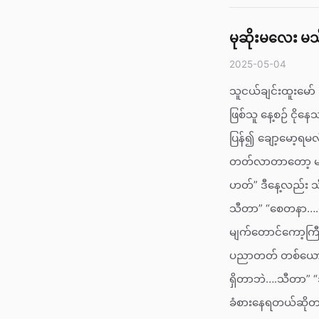
မုဆိုးမလေး မ
2025-05-04
သူငယ်ချင်းထူးမော်
ဖြစ်သူ နေ့စဉ် ငို
ပြန်၍ ချော့မော
တတ်လာတာတော့ မကေ
ဟတ်” ဒီနေ့လည်း သ
သီတာ” “စေတနာ….ဟ
မျက်တောင်ကော့ကြီး
ပညာတတ် တစ်ယောက်မ
ရှိတာဘဲ….သီတာ” “
ခံစားနေရတယ်ဆိုတ