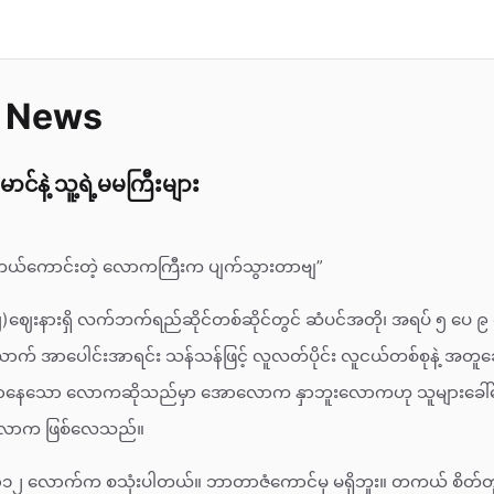
w News
င်နဲ့ သူ့ရဲ့မမကြီးများ
 တကယ်ကောင်းတဲ့ လောကကြီးက ပျက်သွားတာဗျ”
ဈ)ဈေးနားရှိ လက်ဘက်ရည်ဆိုင်တစ်ဆိုင်တွင် ဆံပင်အတို၊ အရပ် ၅ ပေ 
ာက် အာပေါင်းအာရင်း သန်သန်ဖြင့် လူလတ်ပိုင်း လူငယ်တစ်စုနဲ့ အတူဆ
ြောနေသော လောကဆိုသည်မှာ အောလောက နှာဘူးလောကဟု သူများခေါ်ဝ
ာလောက ဖြစ်လေသည်။
၂၀၁၂ လောက်က စသုံးပါတယ်။ ဘာတာဇံကောင်မှ မရှိဘူး။ တကယ် စိတ်တူ