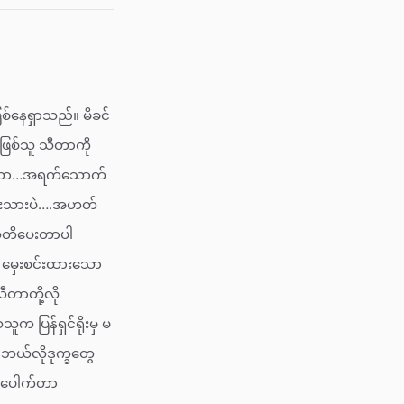
စ်နေရှာသည်။ မိခင်
်ဖြစ်သူ သီတာကို
သီတာ…အရက်သောက်
ေးသားပဲ….အဟတ်
 သတိပေးတာပါ
မှေးစင်းထားသော
ီတာတို့လို
 ပြန်ရှင်ရိုးမှ မ
 ဘယ်လိုဒုက္ခတွေ
….ပေါက်တာ