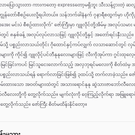
င်လာပြောသွားတာ ကားကတော့ expressတော့မရှိဘူး သီးသန့်ငှားတဲ့ ဆလွန
ကျွန်တော်စီစဉ်ပေးလို့ရပါတယ်။ သန်ဘက်ခါနံနက် ၇နာရီစထွက်မှာ ဟို
ေး မင်းပဲ စီစဉ်ထားလိုက်” ဇော်ကြီးမှာ ဂျူလိုင်တို့အိမ်မှ အလုပ်သမ
တွင် ၈နှစ်ခန့် အလုပ်လုပ်လာသဖြင့် ဂျူလိုင်တို့နှင့် အတော်ရင်းနှီးသည်။
ို့အိမ်သို့ ပစ္စည်းလာသယ်တိုင်း ဂိုထောင်နှင့်ကပ်လျှက် လသာဆောင်တွင် လ
ျားကို ကိုင်၍ ဂျူလိုင့်ပင်တီနုနုလေးများဖြင့် လီးကိုအုပ်ကာ ဂွင်းထုလေ့
ြင်မြင်ခြင်းကပင် မြင်သူငေးလောက်သည့် အလှဘုရင်မလေးကို စိတ်ထဲမှ အကြိ
စ္စည်းလာသယ်ရန် ရောက်လာခြင်းဖြစ်၍ ၃ထပ်သို့ တက်လာခဲ့သည်။ ဇေ
 လှမ်းထားသော အဝတ်များထဲတွင် အသားရောင်နုနု ဆွဲသားဇာဘော်လီလေးန
်လီလေးတို့ကို တွေ့လိုက်သည်။ မျက်လုံးကို ဝေ့ကြည့်လိုက်ရာ အဖြူရောင
ေ့လိုက်သည်။ ဇော်ကြီး စိတ်မထိန်းနိုင်တော့။
ိန်းမသား