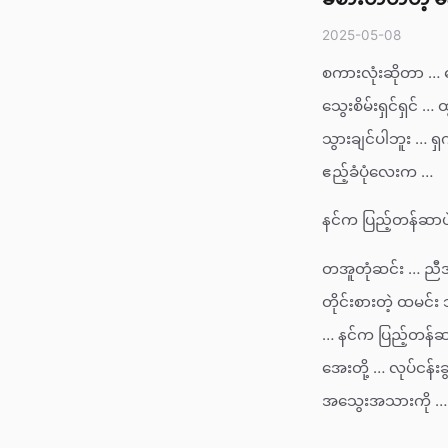
2025-05-08
စကားလုံးဆိုတာ … ဓ
သွေးစိမ်းရှင်ရှင
သွားချင်ပါဘူး … ရ
ဧည့်ခံပုံလေးက …
နင်က ပြည့်တန်ဆာပ
တအူတုံဆင်း … ညီ
တိုင်းစားတဲ့ ထမင
… နင်က ပြည့်တန်ဆ
အေးတို့ … လုပ်ငန်းခ
အသွေးအသားကို … ခပ