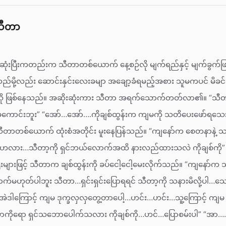
သီတာ
 ဆုံးပြီးကတည်းက သီတာတစ်ယောက် နေ့စဉ်လို မျက်ရည်နှင့် မျက်ခွက်ဖြ
နေသည်မို့လည်း ဆောင်းနှင်းလေးခမျာ အချော့ခံရမည့်အစား သူမကပင် မိခင
့ရမလို ဖြစ်နေသည်။ အဆိုးဆုံးကား သီတာ အရက်သောက်တတ်လာ၏။ “
ာင်းဘူး” “အော်…အော်….ကိုချစ်ထွန်းက ကျမကို သတိပေးဖော်ရသ
ီတာတစ်ယောက် ထုံးစံအတိုင်း မူးနေပြန်သည်။ “ကျနော်က စေတနာနဲ့
လား…သီတာ့ကို ရှင်ဘယ်လောက်အထိ နားလည်ထားသလဲ ကိုချစ်ကို” 
များဖြင့် သီတာက ချစ်ထွန်းကို ခပ်ငေါ့ငေါ့မေးလိုက်သည်။ “ကျနော်က သ
ဟုတ်ပါဘူး သီတာ…ရှင်းရှင်းပြောရရင် သီတာ့ကို သနားမိလို့ပါ…သေသူက
အဲဒါကြောင့် ကျမ ဒုက္ခလှလှတွေ့တာပေါ့…ဟင်း…ဟင်း…သူ့ကြောင့် ကျမ
ာကိုရော ရှင်သဘောပေါက်သလား ကိုချစ်ကို…ဟင်…ပြောစမ်းပါ” “အာ