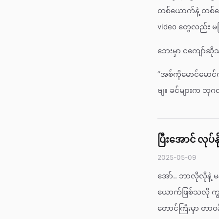
တစ်ယောက်နဲ့ တစ်ယ
video တွေလည်း မဖြ
ဘေးမှာ ငကျော်ဆို
“အစ်ကိုမောင်မောင်
ဗျ။ ခင်များက ဘုဂလန
ပြီးအောင် လုပ်နို
2025-05-09
အော်.. ဘာလိုလိုနဲ့
ယောက်ဖြစ်သလို ကျ
တောင်ကြီးမှာ တာဝန