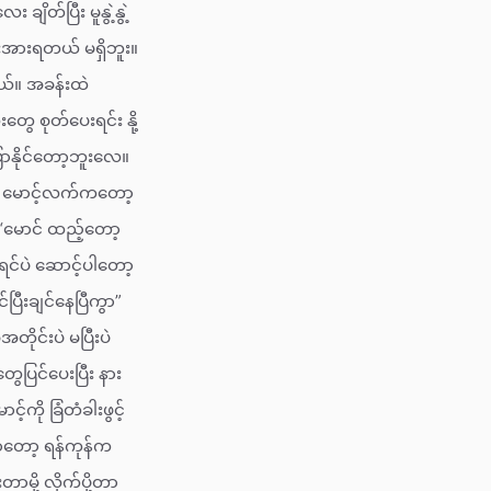
ိတ်ပြီး မူနွဲ့နွဲ့
ီးအားရတယ် မရှိဘူး။
တယ်။ အခန်းထဲ
ေ စုတ်ပေးရင်း နို့
ြောနိုင်တော့ဘူးလေ။
်” မောင့်လက်ကတော့
“မောင် ထည့်တော့
ရင်ပဲ ဆောင့်ပါတော့
ြီးချင်နေပြီကွာ”
တိုင်းပဲ မပြီးပဲ
ေပြင်ပေးပြီး နား
်ကို ခြံတံခါးဖွင့်
ာတော့ ရန်ကုန်က
ို့ လိုက်ပို့တာ