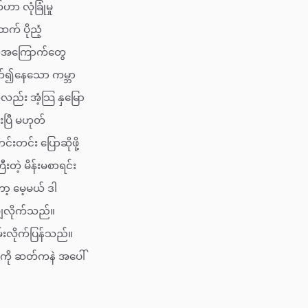
 လုံခြုံမှု
က် ပိုညံ့
က်အကြောက်တွေ
ပတ်၍နေသော ကမ္ဘာ
လည်း အံ့သြ နှမြော
ပြီ မဟုတ်
တင်း ပြောဆိုဖို့
ဲ့ မိန်းမစာရင်း
့ မေ့မယ် ဒါ
ချလိုက်သည်။
းလိုက်ပြန်သည်။
ကို ဆတ်ကနဲ အပေါ်