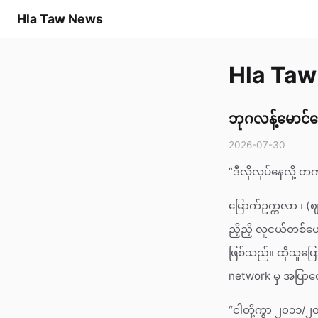
Hla Taw News
Hla Ta
ဘုဂလန့်မောင်မော
2026-07-30
“ဒီလိုလုပ်နေလို့
မြောက်ဥက္ကလာ ၊ (
ညှိညှိ လူငယ်တစ်ယေ
ဖြစ်သည်။ ထိုသူပ
network မှ အပြ
“ငါတို့ကွာ ၂၀၁၁/