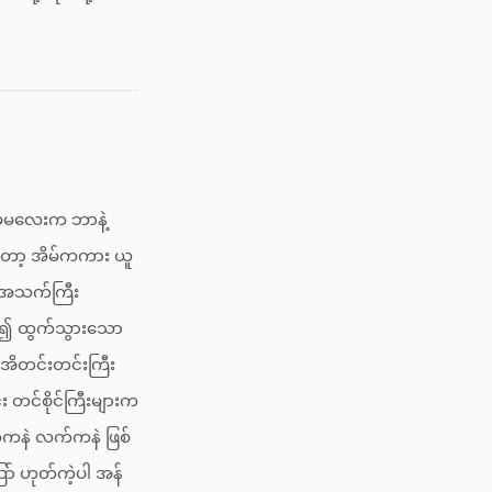
၊ မမလေးက ဘာနဲ့
ုတော့ အိမ်ကကား ယူ
် အသက်ကြီး
မှာ၍ ထွက်သွားသော
အိတင်းတင်းကြီး
း တင်စိုင်ကြီးများက
်ကနဲ လက်ကနဲ ဖြစ်
ာ် ဟုတ်ကဲ့ပါ အန်