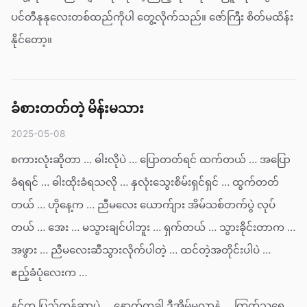
ပင်တီနုနုလေးတစ်ထည်ကိုပါ တွေ့လိုက်သည်။ ဇော်ကြီး စိတ်မထိန်း
နိုင်တော့။
ခံစားတတ်တဲ့ မိန်းမသား
2025-05-08
စကားလုံးဆိုတာ … ဓါးလိုပဲ … ပြောတတ်ရင် ထက်တယ် … အပြော
ခံရရင် … ဓါးထိုးခံရသလို … နှလုံးသွေးစိမ်းရှင်ရှင် … ထွက်တတ်
တယ် … ဟိုနေ့က … ညီမလေး ယောက်ျား အိမ်သစ်တက်ပွဲ လုပ်
တယ် … အေး … မသွားချင်ပါဘူး … ရှက်တယ် … သွားခိုင်းတာက …
အဖွား … ညီမလေးဆီသွားလိုက်ပါတဲ့ … ထင်တဲ့အတိုင်းပါပဲ …
ဧည့်ခံပုံလေးက …
နင်က ပြည့်တန်ဆာပဲ … နောက်တခါ ဒီအိမ်မလာနဲ့ … ကြက်သရေ