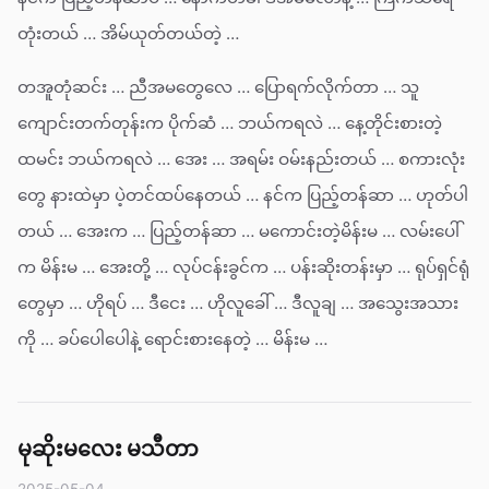
တုံးတယ် … အိမ်ယုတ်တယ်တဲ့ …
တအူတုံဆင်း … ညီအမတွေလေ … ပြောရက်လိုက်တာ … သူ
ကျောင်းတက်တုန်းက ပိုက်ဆံ … ဘယ်ကရလဲ … နေ့တိုင်းစားတဲ့
ထမင်း ဘယ်ကရလဲ … အေး … အရမ်း ဝမ်းနည်းတယ် … စကားလုံး
တွေ နားထဲမှာ ပဲ့တင်ထပ်နေတယ် … နင်က ပြည့်တန်ဆာ … ဟုတ်ပါ
တယ် … အေးက … ပြည့်တန်ဆာ … မကောင်းတဲ့မိန်းမ … လမ်းပေါ်
က မိန်းမ … အေးတို့ … လုပ်ငန်းခွင်က … ပန်းဆိုးတန်းမှာ … ရုပ်ရှင်ရုံ
တွေမှာ … ဟိုရပ် … ဒီငေး … ဟိုလူခေါ် … ဒီလူချ … အသွေးအသား
ကို … ခပ်ပေါပေါနဲ့ ရောင်းစားနေတဲ့ … မိန်းမ …
မုဆိုးမလေး မသီတာ
2025-05-04