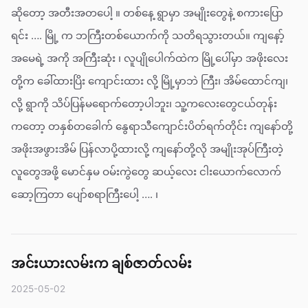
ဆိုတော့ အတီးအတပေါ့ ။ တစ်နေ့ ရွာမှာ အမျိုးတွေနဲ့ စကားပြော
ရင်း …. မြို့ က ဘကြီးတစ်ယောက်ကို သတိရသွားတယ်။ ကျနော့်
အမေရဲ့ အကို အကြီးဆုံး ၊ လူပျိုပေါက်ထဲက မြို့ပေါ်မှာ အဖိုးလေး
တို့က ခေါ်ထားပြိး ကျောင်းထား လို့ မြို့မှာဘဲ ကြီး၊ အိမ်ထောင်ကျ၊
လို့ ရွာကို သိပ်ပြန်မရောက်တော့ပါဘူး၊ သူ့ကလေးတွေငယ်တုန်း
ကတော့ တနှစ်တခေါက် နွေရာသီကျောင်းပိတ်ရက်တိုင်း ကျနော်တို့
အဖိုးအဖွားအိမ် ပြန်လာပို့ထားလို့ ကျနော်တို့လို အမျိုးအုပ်ကြီးတဲ့
လူတွေအဖို့ မောင်နှမ ဝမ်းကွဲတွေ ဆယ့်လေး ငါးယောက်လောက်
ဆော့ကြတာ ပျော်စရာကြီးပေါ့ …. ၊
အင်းယားလမ်းက ချစ်ဇာတ်လမ်း
2025-05-02