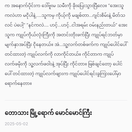
က အနောက်ပိုင်းက ဒေါ်ဗူးမ သမီးကို ခိုးပြေးသွားပြီလေ။ “အေးသူ
ကလဲဟာ မငိုပါနဲ့…..သူကမှ ကိုယ့်ကို မချစ်တာ…ဂျင်းစိမ်းနဲ့ မိတ်သ
လင် ပဲပေါ့” “နင်ကလဲ…. ဟင့်…ဟင့်..ငါအရမ်း ဝမ်းနည်းတယ်” အေး
သူက ကျုပ်ကိုယ်လုံးကြီးကို အတင်းတိုးဖက်ပြီး ကျုပ်ရင်ဘတ်မှာ
မျက်နှာအပ်ပြီး ငိုနေတယ်။ အဲ…သူ့လက်တစ်ဖက်က ကျုပ်ပေါင်ပေါ်
တင်ထားတဲ့ ကျုပ်လက်ကို လာကိုင်တယ်။ ကိုင်တာက ကျုပ်
လက်ဖမိုးကို သူ့လက်ဖဝါးနဲ့ အုပ်ပြီး ကိုင်တာ။ ဖြစ်ချင်တော့ ပေါင်
ပေါ် တင်ထားတဲ့ ကျုပ်လက်ဖျားက ကျုပ်ပေါင်ရင်းခွကြားပေါ်မှာ
ရောက်နေတာ။
တောသား မြို့ရောက် မောင်မောင်ကြီး
2025-05-02