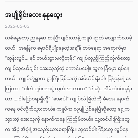
အပျိုရိုင်းလေး နုနုထွေး
2025-05-03
တစ်နေ့တော့ ညနေစာ စားပြီး ပျင်းတာနဲ့ ကျုပ် ရွာထဲ လျှောက်လာခဲ့
တယ်။ အချိန်က မှောင်ရီပျိုးနေတဲ့အချိန် တစ်နေရာ အရောက်မှာ
“ထွန်းလွင်….နင် ဘယ်သွားမလို့တုန်း” ကျုပ်လှည့်ကြည့်လိုက်တော့
ကျုပ်သူငယ်ချင်း အေးသူဆိုတဲ့ ကောင်မပေါ့။ သူက ခြံဝမှာ ရပ်နေ
တယ်။ ကျုပ်တို့ရွာက ရွာကြီးဖြစ်သလို အိမ်တိုင်းနီးပါး ခြံနဲ့ဝန်းနဲ့ နေ
ကြတာ။ “ငါလဲ ပျင်းတာနဲ့ ထွက်လာတာဟ” “ဒါဆို…အိမ်ထဲဝင်အုန်း
ဟာ…..ငါပြောစရာရှိလို့” “အေးပါ” ကျုပ်လဲ ခြံထဲကို မိအေး နောက်
ကနေ ဝင်လိုက်သွားတယ်။ ကျုပ်က လူပျိုဖြစ်နေပြီဆိုတော့ ရှေ့က
သွားတဲ့ အေးသူကို နောက်ကနေ ကြည့်မိတယ်။ သူ့တင်ပါးကြီးတွေ
က အိပဲ့ အိပဲ့နဲ့ အသည်းယားစရာကြီး။ သူ့တင်ပါးကြီးတွေ လှုပ်နေ