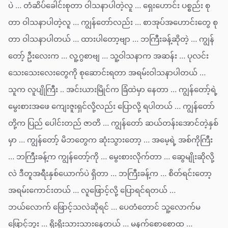
ပဲ … တံဆိပ်ခေါင်းစုတာ ဝါသနာပါတဲ့လူ … ရှေးဟောင်း ပစ္စည်း စု
တာ ဝါသနာပါတဲ့လူ … ကျွန်တော်လည်း … စာအုပ်အဟောင်းတွေ စု
တာ ဝါသနာပါတယ် … ထားပါတော့ဗျာ … ဘကြီးခန့်ဆိုတဲ့ … ကျွန်
တော့် ဦးလေးက … လူ့ဂွစာဗျ … သူ့ဝါသနာက အဆန်း … ပုလင်း
သေးသေးလေးတွေကို စုဆောင်းရတာ အရမ်းဝါသနာပါတယ် …
သူက လူပျိုကြီး .. အင်းယားမြိုင်က ခြံထဲမှာ နေတာ … ကျွန်တော့်ရဲ့
မွေးစားအဖေ ကျေးဇူးရှင်လို့လည်း ပြောလို့ ရပါတယ် … ကျွန်တော်
တို့က ပြည် ပေါင်းတည် ဇာတိ … ကျွန်တော် ဆယ်တန်းအောင်တဲ့နှစ်
မှာ … ကျွန်တော့် မိဘတွေက ဆုံးသွားတော့ … အမေ့ရဲ့ အစ်ကိုကြီး
… ဘကြီးခန့်က ကျွန်တော့်ကို … မွေးစားလိုက်တာ … ဆွေမျိုးဆိုလို့
လဲ ဒီတူအရီးနှစ်ယောက်ပဲ ရှိတာ … ဘကြီးခန့်က … စိတ်ရင်းတော့
အရမ်းကောင်းတယ် … လူဖြောင့်လို့ ပြောရင်ရတယ် …
ဘယ်လောက် ဖြောင့်သလဲဆိုရင် … ပေတံတောင် သူ့လောက်မ
ဖြောင့်ဘူး … ရိုးရိုးသားသားနေတယ် … မနက်စောစောထ …