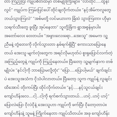
တာ ကြည့်ပြီး ကျုပ်စိတ်ထဲမှာ တစ်မျိုးကြီးဗျာ။ “လာထိုင်…..ထွန်း
လွင်” ကျုပ်က ကြမ်းပြင်ပေါ် ထိုင်ချလိုက်တယ်။ “နင့်အိမ်ကလူတွေ
ဘယ်သွားကြလဲ” “အစ်မတို့ လင်မယားက ခြံထဲ သွားကြတာ၊ ဟိုမှာ
သရက်သီးတွေ ခူးပြီး အုပ်နေတာ” သူတို့ခြံက ရွာအစွန်မှာပါ။
အတော်လေး ဝေးတယ်။ “အဖွားလေးရော…အေးသူ” အမေက သူ့
ညီမနဲ့ တွံတေးကို လိုက်သွားတာ နှစ်ရက်ရှိပြီ” စကားသာပြောနေ
တယ် အေးသူ မျက်လုံးတွေက အရင်လိုမဟုတ်ပဲ စူးရှပြောင်လက်တဲ့
အကြည့်တွေနဲ့ ကျုပ်ကို ကြည့်နေတယ်။ ပြီးတော့ သူ့မျက်နှာက တစ်
မျိုးပဲ။ “နင်ငါ့ကို ဘာပြောမလို့တုံး” “ပြော…..ပြောပါ့မယ်” ချက်ချင်း
ပဲ အေးသူအသံက ငိုသံပါလာတယ်။ ပြီးတော့ သူက ကျုပ်နဲ့ လူချင်း
ထိအောင် တိုးကပ်ပြီး ထိုင်လိုက်တယ်။ “နင့်…..နင့်သူငယ်ချင်း
ကျော်ဟိန်းလေ….ငါ့…ငါ့ကို ရက်စက်သွားတယ်….ဟင့်..ဟင့် ဟင့်”
ပြောလဲပြော ငိုလဲငိုနဲ့ အေးသူဟာ ကျုပ်ကို ဖက်ပြီး ငိုတော့တာပဲ။
ကျော်ဟိန်းနဲ့ သူမနဲ့ ကြိုက်နေတာ ကျုပ်သိတယ်။ အခု ကျော်ဟိန်း