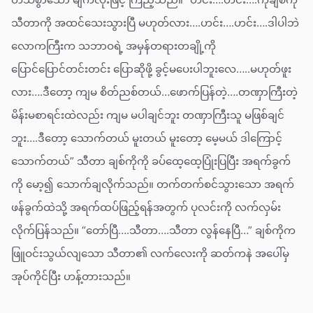
သီတာကို အထင်သေးသွားပြီ မဟုတ်လား….ဟင်း….ဟင်း….ဒါပါဘဲ
လောကကြီးက သဘာဝရဲ့ အမှန်တရားတချို့ကို
ပြောင်ပြောင်တင်းတင်း ပြောဆိုဖို့ ခွင့်မပေးပါဘူးလေ…..မဟုတ်ဖူး
လား….ဒီတော့ ကျမ စိတ်ညစ်တယ်…ဖောက်ပြန်တဲ့….တဏှာကြီးတဲ့
မိန်းမစာရင်းထဲလည်း ကျမ မပါချင်ဘူး တဏှာကြီးသူ မဖြစ်ချင်
ဘူး….ဒီတော့ သောက်တယ် မူးတယ် မူးတော့ မေ့မယ် ဒါကြောင့်
သောက်တယ်” သီတာ ချစ်ကိုကို ခပ်ထေ့ထေ့ပြုံးပြပြီး အရက်ခွက်
ကို မော့၍ သောက်ချလိုက်သည်။ တက်တက်စင်သွားသော အရက်
ဖန်ခွက်ထဲသို့ အရက်ထပ်ဖြည့်ရန်အတွက် ပုလင်းကို လက်လှမ်း
လိုက်ပြန်သည်။ “တော်ပြီ….သီတာ….သီတာ လွန်နေပြီ…” ချစ်ကိုက
ဖြူဝင်းသွယ်လျသော သီတာ၏ လက်လေးကို ဆတ်ကနဲ အပေါ်မှ
အုပ်ကိုင်ပြီး ဟန့်တားသည်။