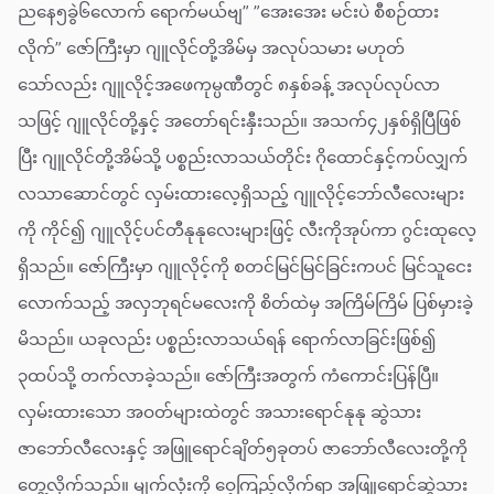
ညနေ၅ခွဲ၆လောက် ရောက်မယ်ဗျ” ”အေးအေး မင်းပဲ စီစဉ်ထား
လိုက်” ဇော်ကြီးမှာ ဂျူလိုင်တို့အိမ်မှ အလုပ်သမား မဟုတ်
သော်လည်း ဂျူလိုင့်အဖေကုမ္ပဏီတွင် ၈နှစ်ခန့် အလုပ်လုပ်လာ
သဖြင့် ဂျူလိုင်တို့နှင့် အတော်ရင်းနှီးသည်။ အသက်၄၂နှစ်ရှိပြီဖြစ်
ပြီး ဂျူလိုင်တို့အိမ်သို့ ပစ္စည်းလာသယ်တိုင်း ဂိုထောင်နှင့်ကပ်လျှက်
လသာဆောင်တွင် လှမ်းထားလေ့ရှိသည့် ဂျူလိုင့်ဘော်လီလေးများ
ကို ကိုင်၍ ဂျူလိုင့်ပင်တီနုနုလေးများဖြင့် လီးကိုအုပ်ကာ ဂွင်းထုလေ့
ရှိသည်။ ဇော်ကြီးမှာ ဂျူလိုင့်ကို စတင်မြင်မြင်ခြင်းကပင် မြင်သူငေး
လောက်သည့် အလှဘုရင်မလေးကို စိတ်ထဲမှ အကြိမ်ကြိမ် ပြစ်မှားခဲ့
မိသည်။ ယခုလည်း ပစ္စည်းလာသယ်ရန် ရောက်လာခြင်းဖြစ်၍
၃ထပ်သို့ တက်လာခဲ့သည်။ ဇော်ကြီးအတွက် ကံကောင်းပြန်ပြီ။
လှမ်းထားသော အဝတ်များထဲတွင် အသားရောင်နုနု ဆွဲသား
ဇာဘော်လီလေးနှင့် အဖြူရောင်ချိတ်၅ခုတပ် ဇာဘော်လီလေးတို့ကို
တွေ့လိုက်သည်။ မျက်လုံးကို ဝေ့ကြည့်လိုက်ရာ အဖြူရောင်ဆွဲသား