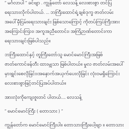
“ မင်္ဂလာပါ ” ခင်ဗျာ . ကျွန်တော် လေသန့် လေးစားစွာ တင်ပြ
ရေးသားလိုက်ပါတယ်. … ဘကြီးထောင်ရဲ့ချစ်ဒုက္ခ ဇာတ်လမ်း
အပေါ် မှီငြမ်းရေးသားချင်း ဖြစ်သောကြောင့် ကိုတပ်ကြပ်ကြီးအား
အကြောင်းကြား၊ အကူအညီတောင်း၊ အကြံဉာဏ်တောင်းကာ
ရေးသားချင်းဖြစ်ပါသည်။
ဘကြီးထောင်နှင့် တူကြီးတော်သူ မောင်မောင်ကြီးအဖြစ်
ဇာတ်ကောင်ဖန်တီး ထားမျှသာ ဖြစ်ပါတယ်။ မှုလ ဇာတ်လမ်းအပေါ်
မှားရွင်းစေလိုခြင်း၊အနှောက်အယှက်ပေးလိုခြင်း လုံးဝမရှိကြောင်း
လေးစားစွာဖြင့်တင်ပြအပ်ပါတယ်။
အားလုံးကိုကျေးဇူးတင် ပါတယ်…. လေသန့်
“ မောင်မောင်ကြီး ( တောသား ) ”
ကျွန်တော်က မောင်မောင်ကြီးပါ။ တောသားကြီးပေါ့ဗျာ ။ တောသား