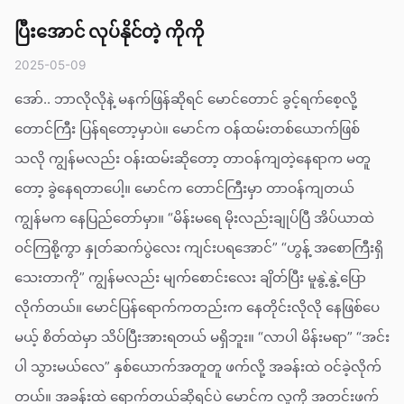
ပြီးအောင် လုပ်နိုင်တဲ့ ကိုကို
2025-05-09
အော်.. ဘာလိုလိုနဲ့ မနက်ဖြန်ဆိုရင် မောင်တောင် ခွင့်ရက်စေ့လို့
တောင်ကြီး ပြန်ရတော့မှာပဲ။ မောင်က ဝန်ထမ်းတစ်ယောက်ဖြစ်
သလို ကျွန်မလည်း ဝန်းထမ်းဆိုတော့ တာဝန်ကျတဲ့နေရာက မတူ
တော့ ခွဲနေရတာပေါ့။ မောင်က တောင်ကြီးမှာ တာဝန်ကျတယ်
ကျွန်မက နေပြည်တော်မှာ။ “မိန်းမရေ မိုးလည်းချုပ်ပြီ အိပ်ယာထဲ
ဝင်ကြစို့ကွာ နှုတ်ဆက်ပွဲလေး ကျင်းပရအောင်” “ဟွန့် အစောကြီးရှိ
သေးတာကို” ကျွန်မလည်း မျက်စောင်းလေး ချိတ်ပြီး မူနွဲ့နွဲ့ပြော
လိုက်တယ်။ မောင်ပြန်ရောက်ကတည်းက နေတိုင်းလိုလို နေဖြစ်ပေ
မယ့် စိတ်ထဲမှာ သိပ်ပြီးအားရတယ် မရှိဘူး။ “လာပါ မိန်းမရာ” “အင်း
ပါ သွားမယ်လေ” နှစ်ယောက်အတူတူ ဖက်လို့ အခန်းထဲ ဝင်ခဲ့လိုက်
တယ်။ အခန်းထဲ ရောက်တယ်ဆိုရင်ပဲ မောင်က လူကို အတင်းဖက်