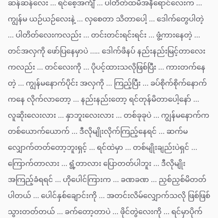
ဆန်ဆန်လေး … ရင်စေ့အင်္ကျီ … ပါတိတ်ထမီအနီရောင်လေးက …
ကျွန်မ ယဉ်ယဉ်လေးနဲ့ … လှစေတာ သိတာပေါ့ … ဒေါက်တွေပါတဲ့
… ပါတိတ်လေးကလည်း … တင်းတင်းရင်းရင်း … ဖွံ့ကားနေတဲ့ …
တင်အလှကို ဖော်ပြနေမှာပဲ ….. ဒေါက်ဖိနပ် နည်းနည်းမြင့်တာလေး
ကလည်း … တင်လေးကို … ပိုပင့်ထားသလိုဖြစ်ပြီး … ကားတက်နေ
တဲ့ … ကျွန်မနောက်ပိုင်း အလှကို … ကြည့်ပြီး … ခပ်စိုက်စိုက်နောက်
ကနေ လိုက်လာတော့ … နည်းနည်းတော့ ရင်တုန်မိတာပေါ့နော် …
လူဆိုးလေးလား … နှာဘူးလေးလား … တစ်ခုခုပဲ … ကျွန်မနောက်က
တစ်ယောက်ယောက် … ဒီလိုမျိုးလိုက်ကြည့်နေရင် … ဆက်မ
လျှောက်တတ်တော့ဘူးရှင့် … ရင်ထဲမှာ … တစ်မျိုးချည်းပဲရှင် …
ကြောက်တာလား … ရွံ့တာလား ပြောတတ်ပါဘူး … ဒီလိုမျိုး
အကြည့်ခံရရင် … ဟိုပေါင်ကြားက … ခဏခဏ … ညှစ်ညှစ်မိတတ်
ပါတယ် … ပေါင်နှစ်ချောင်းကို … အတင်းလိမ်လျှောက်သလို ဖြစ်ဖြစ်
သွားတတ်တယ် … ခက်တော့တာပဲ … ဖိုင်တွဲလေးကို … ရင်မှာပိုက်