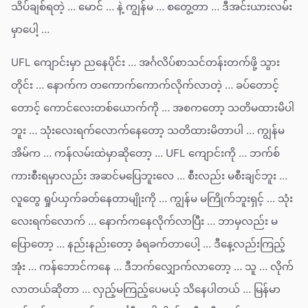
သိပ်ချစ်ရတဲ့ … မောင် … နဲ့ ကျွန်မ … စတွေ့တာ … ဒီအင်းယားလမ်း
မှာပေါ့ …
UFL ကျောင်းမှာ ညနေပိုင်း … အင်္ဂလိပ်စာသင်တန်းတက်ဖို့ သွား
တိုင်း … နောက်က တကောက်ကောက်လိုက်လာတဲ့ … ခပ်တောင့်
တောင့် ကောင်လေးတစ်ယောက်ကို … အစကတော့ သတိမထားမိပါ
ဘူး … သုံးလေးရက်လောက်နေတော့ သတိထားမိတာပါ … ကျွန်မ
အိမ်က … ကန်လမ်းထဲမှာဆိုတော့ … UFL ကျောင်းကို … ဘက်စ်
ကားစီးရမှာလည်း အဆင်မပြေဘူးလေ … စီးလည်း မစီးချင်ဘူး …
လူတွေ ရှုပ်ယှက်ခတ်နေတာမျိုးကို … ကျွန်မ မကြိုက်ဘူးရှင့် … သုံး
လေးရက်လောက် … နောက်ကနေလိုက်လာပြီး … ဘာမှလည်း မ
ပြောတော့ … နည်းနည်းတော့ ခံရခက်တာပေါ့ … ဒီနေ့လည်းကြည့်
အုံး … ကန်ဘောင်ကနေ … ဒီဘက်လျှောက်လာတော့ … သူ … လိုက်
လာတယ်ဆိုတာ … လှည့်မကြည့်ပေမယ့် သိနေပါတယ် … မြန်မာ