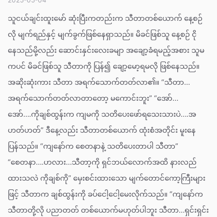
သူငယ်ချင်းထူးမော် ဆုံးပြီးကတည်းက သီတာတစ်ယောက် နေ့စဉ်
လို မျက်ရည်နှင့် မျက်ခွက်ဖြစ်နေရှာသည်။ မိခင်ဖြစ်သူ နေ့စဉ် ငို
နေသည်မို့လည်း ဆောင်းနှင်းလေးခမျာ အချော့ခံရမည့်အစား သူမ
ကပင် မိခင်ဖြစ်သူ သီတာကို ပြန်၍ ချော့မော့ရမလို ဖြစ်နေသည်။
အဆိုးဆုံးကား သီတာ အရက်သောက်တတ်လာ၏။ “သီတာ…
အရက်သောက်တတ်လာတာတော့ မကောင်းဘူး” “အော်…
အော်….ကိုချစ်ထွန်းက ကျမကို သတိပေးဖော်ရသေးသားပဲ….အ
ဟတ်ဟတ်” ဒီနေ့လည်း သီတာတစ်ယောက် ထုံးစံအတိုင်း မူးနေ
ပြန်သည်။ “ကျနော်က စေတနာနဲ့ သတိပေးတာပါ သီတာ”
“စေတနာ….ဟလား…သီတာ့ကို ရှင်ဘယ်လောက်အထိ နားလည်
ထားသလဲ ကိုချစ်ကို” မှေးစင်းထားသော မျက်တောင်ကော့ကြီးများ
ဖြင့် သီတာက ချစ်ထွန်းကို ခပ်ငေါ့ငေါ့မေးလိုက်သည်။ “ကျနော်က
သီတာတို့လို ပညာတတ် တစ်ယောက်မဟုတ်ပါဘူး သီတာ…ရှင်းရှင်း