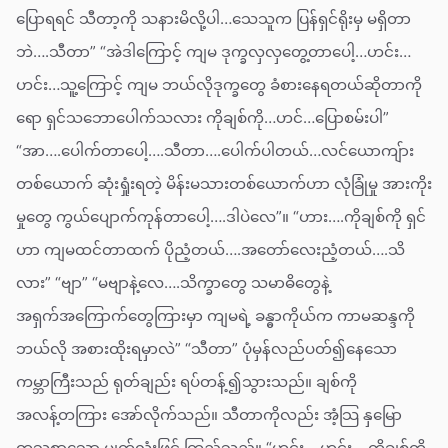
ပြောရရင် သီတာ့ကို သနားမိလို့ပါ…သေသူက ပြန်ရှင်ရိုးမှ မရှိတာ
ဘဲ….သီတာ” “အဲဒါကြောင့် ကျမ ဒုက္ခလှလှတွေ့တာပေါ့…ဟင်း…
ဟင်း…သူ့ကြောင့် ကျမ ဘယ်လိုဒုက္ခတွေ ခံစားနေရတယ်ဆိုတာကို
ရော ရှင်သဘောပေါက်သလား ကိုချစ်ကို…ဟင်…ပြောစမ်းပါ”
“အာ….ပေါက်တာပေါ့….သီတာ….ပေါက်ပါတယ်…လင်ယောကျ်ား
တစ်ယောက် ဆုံးရှုံးရတဲ့ မိန်းမသားတစ်ယောက်ဟာ လုံခြုံမှု အားကိုး
မှုတွေ ကွယ်ပျောက်ကုန်တာပေါ့….ဒါပဲလေ”။ “ဟား….ကိုချစ်ကို ရှင်
ဟာ ကျမထင်တာထက် ပိုညံ့တယ်….အတော်လေးညံ့တယ်….သိ
လား” “ဗျာ” “မဗျာနဲ့လေ….သိက္ခာတွေ သမာဓိတွေနဲ့
အရှက်အကြောက်တွေကြားမှာ ကျမရဲ့ ခန္ဓာကိုယ်က ကာမဆန္ဒကို
ဘယ်လို အစားထိုးရမှာလဲ” “သီတာ” ပုံမှန်လည်ပတ်၍နေသော
ကမ္ဘာကြီးသည် ရုတ်ချည်း ရပ်တန့်၍သွားသည်။ ချစ်ကို
အလန့်တကြား အော်လိုက်သည်။ သီတာကိုလည်း အံ့သြ နှမြော
တသစွာသော မျက်လုံးဖြင့် ကြည့်သည်။ “ဟင်း….ဟင်း….ကိုချစ်ကို