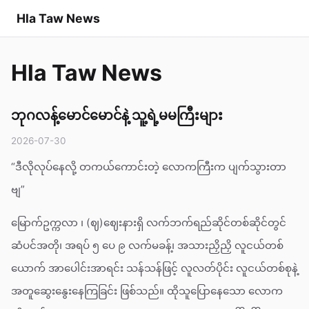
Hla Taw News
Hla Taw News
ဘုဂလန့်မောင်မောင်နဲ့ သူ့ရဲ့မမကြီးများ
2026-07-30
“ဒီလိုလုပ်နေလို့ တကယ်ကောင်းတဲ့ လောကကြီးက ပျက်သွားတာ
ဗျ”
မြောက်ဥက္ကလာ ၊ (ဈ)ဈေးနားရှိ လက်ဘက်ရည်ဆိုင်တစ်ဆိုင်တွင်
ဆံပင်အတို၊ အရပ် ၅ ပေ ၉ လက်မခန့်၊ အသားညှိညှိ လူငယ်တစ်
ယောက် အာပေါင်းအာရင်း သန်သန်ဖြင့် လူလတ်ပိုင်း လူငယ်တစ်စုနဲ့
အတူဆွေးနွေးနေကြခြင်း ဖြစ်သည်။ ထိုသူပြောနေသော လောက