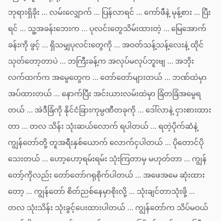
ဘုရားရှိခိုး … လမ်းလျှောက် … ပြန်လာရင် … ကော်ဖီနဲ့ မုန့်စား … ပြီး
ရင် … သူ့အခန်းဘေးက … ပုလင်းတွေသိမ်းထားတဲ့ … မြေအောက်
ခန်းကို ဖွင့် … ရှိသမျှပုလင်းတွေကို … အဝတ်သန့်သန့်လေးနဲ့ ထိုင်
သုတ်တော့တာပဲ … ဘကြီးခန့်က အလုပ်မလုပ်ဘူးဗျ … အဘိုး
လက်ထက်က အမွေတွေက … တော်တော်များတယ် … ဘဏ်ထဲမှာ
အပ်ထားတယ် … နောက်ပြီး အင်းယားလမ်းထဲမှာ ခြံတခြံအမွေရ
တယ် … အဲဒီခြံကို နိုင်ငံခြားကုမ္ပဏီတခုကို … ဒေါ်လာနဲ့ ငှားစားထား
တာ … တလ သိန်း သုံးဆယ်လောက် ရပါတယ် … ရတဲ့ပိုက်ဆံနဲ့
ကျွန်တော်တို့ တူအရီးနှစ်ယောက် လောက်ငှပါတယ် … ပိုတောင်ပို
သေးတယ် … ဟော့ဟော့ရမ်းရမ်း သုံးကြတာမှ မဟုတ်တာ … ကျွန်
တော့်ကိုလည်း တော်တော်ဂရုစိုက်ပါတယ် … အဖေအမေ ဆုံးထား
တော့ … ကျွန်တော် စိတ်ညစ်နေမှာစိုးလို့ … သုံးချင်တာသုံးဖို့ …
တလ သုံးသိန်း သုံးခွင့်ပေးထားပါတယ် … ကျွန်တော်က သိပ်မဝယ်