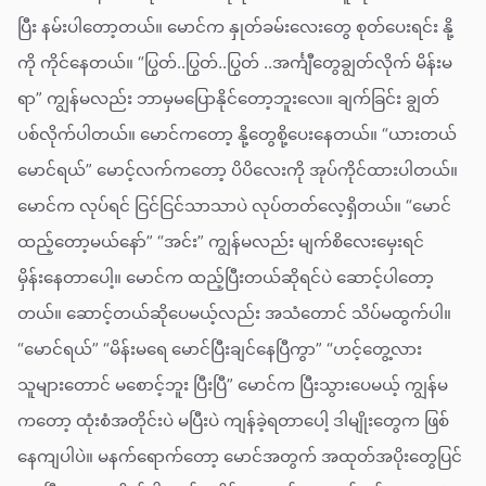
ပြီး နမ်းပါတော့တယ်။ မောင်က နှုတ်ခမ်းလေးတွေ စုတ်ပေးရင်း နို့
ကို ကိုင်နေတယ်။ “ပြွတ်..ပြွတ်..ပြွတ် ..အင်္ကျီတွေချွတ်လိုက် မိန်းမ
ရာ” ကျွန်မလည်း ဘာမှမပြောနိုင်တော့ဘူးလေ။ ချက်ခြင်း ချွတ်
ပစ်လိုက်ပါတယ်။ မောင်ကတော့ နို့တွေစို့ပေးနေတယ်။ “ယားတယ်
မောင်ရယ်” မောင့်လက်ကတော့ ပိပိလေးကို အုပ်ကိုင်ထားပါတယ်။
မောင်က လုပ်ရင် ငြင်ငြင်သာသာပဲ လုပ်တတ်လေ့ရှိတယ်။ “မောင်
ထည့်တော့မယ်နော်” “အင်း” ကျွန်မလည်း မျက်စိလေးမှေးရင်
မှိန်းနေတာပေါ့။ မောင်က ထည့်ပြီးတယ်ဆိုရင်ပဲ ဆောင့်ပါတော့
တယ်။ ဆောင့်တယ်ဆိုပေမယ့်လည်း အသံတောင် သိပ်မထွက်ပါ။
“မောင်ရယ်” “မိန်းမရေ မောင်ပြီးချင်နေပြီကွာ” “ဟင့်တွေ့လား
သူများတောင် မစောင့်ဘူး ပြီးပြီ” မောင်က ပြီးသွားပေမယ့် ကျွန်မ
ကတော့ ထုံးစံအတိုင်းပဲ မပြီးပဲ ကျန်ခဲ့ရတာပေါ့ ဒါမျိုးတွေက ဖြစ်
နေကျပါပဲ။ မနက်ရောက်တော့ မောင်အတွက် အထုတ်အပိုးတွေပြင်