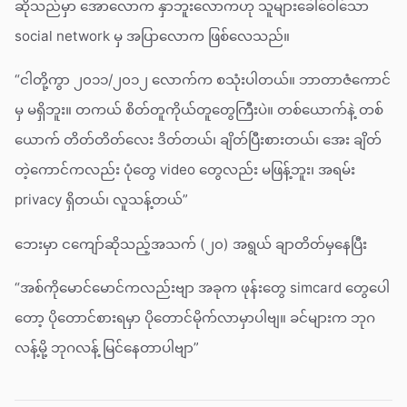
ဆိုသည်မှာ အောလောက နှာဘူးလောကဟု သူများခေါ်ဝေါ်သော
social network မှ အပြာလောက ဖြစ်လေသည်။
“ငါတို့ကွာ ၂၀၁၁/၂၀၁၂ လောက်က စသုံးပါတယ်။ ဘာတာဇံကောင်
မှ မရှိဘူး။ တကယ် စိတ်တူကိုယ်တူတွေကြီးပဲ။ တစ်ယောက်နဲ့ တစ်
ယောက် တိတ်တိတ်လေး ဒိတ်တယ်၊ ချိတ်ပြီးစားတယ်၊ အေး ချိတ်
တဲ့ကောင်ကလည်း ပုံတွေ video တွေလည်း မဖြန့်ဘူး၊ အရမ်း
privacy ရှိတယ်၊ လူသန့်တယ်”
ဘေးမှာ ငကျော်ဆိုသည့်အသက် (၂၀) အရွယ် ချာတိတ်မှနေပြီး
“အစ်ကိုမောင်မောင်ကလည်းဗျာ အခုက ဖုန်းတွေ simcard တွေပေါ
တော့ ပိုတောင်စားရမှာ ပိုတောင်မိုက်လာမှာပါဗျ။ ခင်များက ဘုဂ
လန့်မို့ ဘုဂလန့် မြင်နေတာပါဗျာ”