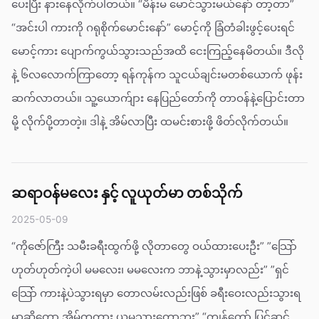
ပေးပြီး နားနေလိုက်ပါတယ်။ “မိန်းမ မောင်သွားမယ်နော် တာ့တာ”
“အင်းပါ ကားကို ဂရုစိုက်မောင်းနော်” မောင့်ကို ခြံတံခါးဖွင့်ပေးရင်
မောင့်ကား ပျောက်ကွယ်သွားသည်အထိ ငေးကြည့်နေမိတယ်။ ဒီလို
နဲ့ ၆လ‌လောက်ကြာတော့ ရန်ကုန်က သူငယ်ချင်းမတစ်ယောက် ဖုန်း
ဆက်လာတယ်။ သူ့ယောက်ျား နေပြည်တော်ကို တာဝန်နဲ့ပြောင်းတာ
မို့ လိုက်ပို့တာတဲ့။ ဒါနဲ့ အိမ်လာပြီး ထမင်းစားဖို့ ဖိတ်လိုက်တယ်။
ဆရာဝန်မလေး နှင့် လူယုတ်မာ တစ်သိုက်
2025-05-09
“ကိုဇော်ကြီး သမီးခရီးထွက်ဖို့ လိုတာတွေ ဝယ်ထားပေးဦး” ”သြော်
ဟုတ်ဟုတ်ကဲ့ပါ မမလေး၊ မမလေးက ဘာနဲ့သွားမှာလည်း” ”ရှင်
သြော် ကားနဲ့ပဲသွားရမှာ တောလမ်းလည်းဖြစ် ခရီးဝေးလည်းသွားရ
မှာဆိုတော့ အိမ်ကကား ယူမသွားတော့ဘူး” “ကျွန်တော် ပြင်ဆင်