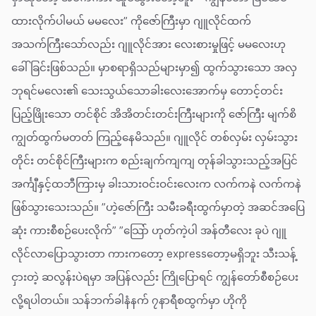
ထားလိုက်ပါမယ် မမလေး” ကိုဇော်ကြီးမှာ ဂျူလိုင်ထက်
အသက်ကြီးသော်လည်း ဂျူလိုင်အား လေးစားမှုဖြင့် မမလေးဟု
ခေါ်ခြင်းဖြစ်သည်။ မှာစရာရှိသည်များမှာ၍ ထွက်သွားသော အလှ
ဘုရင်မလေး၏ သေးသွယ်သောခါးလေးအောက်မှ တောင့်တင်း
ပြည့်ဖြိုးသော တင်စိုင် အိအိတင်းတင်းကြီးများကို ဇော်ကြီး မျက်စိ
ကျွတ်ထွက်မတတ် ကြည့်နေမိသည်။ ဂျူလိုင် တစ်လှမ်း လှမ်းသွား
တိုင်း တင်စိုင်ကြီးများက စည်းချက်ကျကျ တုန်ခါသွားသည့်အပြင်
အင်္ကျီနှင့်ထဘီကြားမှ ခါးသားဝင်းဝင်းလေးက လက်ကနဲ လက်ကနဲ
ဖြစ်သွားသေးသည်။ ”ဟဲ့ဇော်ကြီး သမီးခရီးထွက်မှာတဲ့ အဆင်အပြေ
ဆုံး ကားစီစဉ်ပေးလိုက်” ”သြော် ဟုတ်ကဲ့ပါ အန်တီလေး ခုပဲ ဂျူ
လိုင်လာပြောသွားတာ ကားကတော့ expressတော့မရှိဘူး သီးသန့်
ငှားတဲ့ ဆလွန်းပဲရမှာ အပြန်လည်း ကြိုပြောရင် ကျွန်တော်စီစဉ်ပေး
လို့ရပါတယ်။ သန်ဘက်ခါနံနက် ၇နာရီစထွက်မှာ ဟိုကို