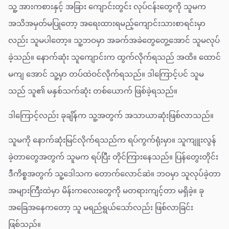
သူ့ အားကစားနှင့် အခြား ကျောင်းတွင်း လုပ်ငန်းတွေကို သူမက
အသိအမှတ်မပြုတော့ အရေးထားရမည့်ကျောင်းသားစာရင်းမှာ
လည်း သူမပါတော့။ သူ့ဘဝမှာ အခက်အခဲတွေတွေ့အောင် သူမလုပ်
ခဲ့သည်။ နောက်ဆုံး သူကျောင်းက ထွက်လိုက်ရသည် အထိ။ ထောင်
မကျ အောင် သူ့မှာ တပ်ထဲဝင်လိုက်ရသည်။ ဒါကြောင့်ပင် သူမ
သည် သူ၏ မနှစ်သက်ဆုံး တစ်ယောက် ဖြစ်ခဲ့ရသည်။
ဒါကြောင့်လည်း ခုချိန်က သူ့အတွက် အသာယာဆုံးဖြစ်လာသည်။
သူမကို နောက်ဆုံးမြင်လိုက်ရသည်က ရပ်ကွက်ရုံးမှာ။ သူကျူးလွန်
ခဲ့တာတွေအတွက် သူမက ရပ်ပြီး တိုင်ကြားနေသည်။ ပြန်တွေးတိုင်း
ဒီကိစ္စအတွက် သူ့ဒေါသက တောက်လောင်ဆဲ။ ဘဝမှာ သူလုပ်ခဲ့တာ
အများကြီးထဲမှာ မိန်းကလေးတွေကို မတရားကျင့်တာ မရှိခဲ့။ ခု
အခြေအနေကတော့ သူ မရည်ရွယ်သော်လည်း ဖြစ်လာခြင်း
ဖြစ်သည်။