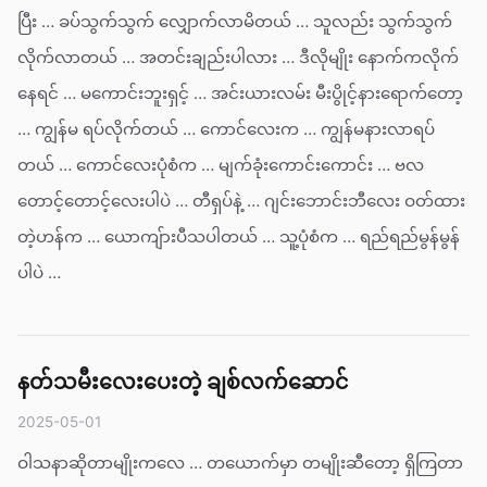
ပြီး … ခပ်သွက်သွက် လျှောက်လာမိတယ် … သူလည်း သွက်သွက်
လိုက်လာတယ် … အတင်းချည်းပါလား … ဒီလိုမျိုး နောက်ကလိုက်
နေရင် … မကောင်းဘူးရှင့် … အင်းယားလမ်း မီးပွိုင့်နားရောက်တော့
… ကျွန်မ ရပ်လိုက်တယ် … ကောင်လေးက … ကျွန်မနားလာရပ်
တယ် … ကောင်လေးပုံစံက … မျက်ခုံးကောင်းကောင်း … ဗလ
တောင့်တောင့်လေးပါပဲ … တီရှပ်နဲ့ … ဂျင်းဘောင်းဘီလေး ဝတ်ထား
တဲ့ဟန်က … ယောကျ်ားပီသပါတယ် … သူ့ပုံစံက … ရည်ရည်မွန်မွန်
ပါပဲ …
နတ်သမီးလေးပေးတဲ့ ချစ်လက်ဆောင်
2025-05-01
ဝါသနာဆိုတာမျိုးကလေ … တယောက်မှာ တမျိုးဆီတော့ ရှိကြတာ