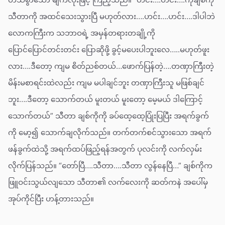
သီတာကို အထင်သေးသွားပြီ မဟုတ်လား….ဟင်း….ဟင်း….ဒါပါဘဲ
လောကကြီးက သဘာဝရဲ့ အမှန်တရားတချို့ကို
ပြောင်ပြောင်တင်းတင်း ပြောဆိုဖို့ ခွင့်မပေးပါဘူးလေ…..မဟုတ်ဖူး
လား….ဒီတော့ ကျမ စိတ်ညစ်တယ်…ဖောက်ပြန်တဲ့….တဏှာကြီးတဲ့
မိန်းမစာရင်းထဲလည်း ကျမ မပါချင်ဘူး တဏှာကြီးသူ မဖြစ်ချင်
ဘူး….ဒီတော့ သောက်တယ် မူးတယ် မူးတော့ မေ့မယ် ဒါကြောင့်
သောက်တယ်” သီတာ ချစ်ကိုကို ခပ်ထေ့ထေ့ပြုံးပြပြီး အရက်ခွက်
ကို မော့၍ သောက်ချလိုက်သည်။ တက်တက်စင်သွားသော အရက်
ဖန်ခွက်ထဲသို့ အရက်ထပ်ဖြည့်ရန်အတွက် ပုလင်းကို လက်လှမ်း
လိုက်ပြန်သည်။ “တော်ပြီ….သီတာ….သီတာ လွန်နေပြီ…” ချစ်ကိုက
ဖြူဝင်းသွယ်လျသော သီတာ၏ လက်လေးကို ဆတ်ကနဲ အပေါ်မှ
အုပ်ကိုင်ပြီး ဟန့်တားသည်။