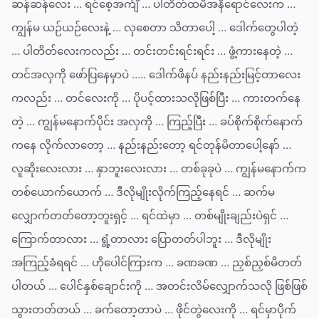
ဆန်ဆန်လေး … ရင်စေ့အင်္ကျီ … ပါတိတ်ထမီအနီရောင်လေးက …
ကျွန်မ ယဉ်ယဉ်လေးနဲ့ … လှစေတာ သိတာပေါ့ … ဒေါက်တွေပါတဲ့
… ပါတိတ်လေးကလည်း … တင်းတင်းရင်းရင်း … ဖွံ့ကားနေတဲ့ …
တင်အလှကို ဖော်ပြနေမှာပဲ ….. ဒေါက်ဖိနပ် နည်းနည်းမြင့်တာလေး
ကလည်း … တင်လေးကို … ပိုပင့်ထားသလိုဖြစ်ပြီး … ကားတက်နေ
တဲ့ … ကျွန်မနောက်ပိုင်း အလှကို … ကြည့်ပြီး … ခပ်စိုက်စိုက်နောက်
ကနေ လိုက်လာတော့ … နည်းနည်းတော့ ရင်တုန်မိတာပေါ့နော် …
လူဆိုးလေးလား … နှာဘူးလေးလား … တစ်ခုခုပဲ … ကျွန်မနောက်က
တစ်ယောက်ယောက် … ဒီလိုမျိုးလိုက်ကြည့်နေရင် … ဆက်မ
လျှောက်တတ်တော့ဘူးရှင့် … ရင်ထဲမှာ … တစ်မျိုးချည်းပဲရှင် …
ကြောက်တာလား … ရွံ့တာလား ပြောတတ်ပါဘူး … ဒီလိုမျိုး
အကြည့်ခံရရင် … ဟိုပေါင်ကြားက … ခဏခဏ … ညှစ်ညှစ်မိတတ်
ပါတယ် … ပေါင်နှစ်ချောင်းကို … အတင်းလိမ်လျှောက်သလို ဖြစ်ဖြစ်
သွားတတ်တယ် … ခက်တော့တာပဲ … ဖိုင်တွဲလေးကို … ရင်မှာပိုက်