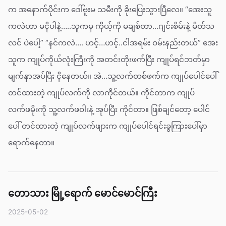
က အနောက်ပိုင်းက ဒေါ်ဗူးမ သမီးကို ခိုးပြေးသွားပြီလေ။ “အေးသူ
ကလဲဟာ မငိုပါနဲ့…..သူကမှ ကိုယ့်ကို မချစ်တာ…ဂျင်းစိမ်းနဲ့ မိတ်သ
လင် ပဲပေါ့” “နင်ကလဲ…. ဟင့်…ဟင့်..ငါအရမ်း ဝမ်းနည်းတယ်” အေး
သူက ကျုပ်ကိုယ်လုံးကြီးကို အတင်းတိုးဖက်ပြီး ကျုပ်ရင်ဘတ်မှာ
မျက်နှာအပ်ပြီး ငိုနေတယ်။ အဲ…သူ့လက်တစ်ဖက်က ကျုပ်ပေါင်ပေါ်
တင်ထားတဲ့ ကျုပ်လက်ကို လာကိုင်တယ်။ ကိုင်တာက ကျုပ်
လက်ဖမိုးကို သူ့လက်ဖဝါးနဲ့ အုပ်ပြီး ကိုင်တာ။ ဖြစ်ချင်တော့ ပေါင်
ပေါ် တင်ထားတဲ့ ကျုပ်လက်ဖျားက ကျုပ်ပေါင်ရင်းခွကြားပေါ်မှာ
ရောက်နေတာ။
တောသား မြို့ရောက် မောင်မောင်ကြီး
2025-05-02