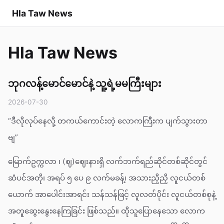
Hla Taw News
Hla Taw News
ဘုဂလန့်မောင်မောင်နဲ့ သူ့ရဲ့မမကြီးများ
2026-07-30
“ဒီလိုလုပ်နေလို့ တကယ်ကောင်းတဲ့ လောကကြီးက ပျက်သွားတာ
ဗျ”
မြောက်ဥက္ကလာ ၊ (ဈ)ဈေးနားရှိ လက်ဘက်ရည်ဆိုင်တစ်ဆိုင်တွင်
ဆံပင်အတို၊ အရပ် ၅ ပေ ၉ လက်မခန့်၊ အသားညှိညှိ လူငယ်တစ်
ယောက် အာပေါင်းအာရင်း သန်သန်ဖြင့် လူလတ်ပိုင်း လူငယ်တစ်စုနဲ့
အတူဆွေးနွေးနေကြခြင်း ဖြစ်သည်။ ထိုသူပြောနေသော လောက