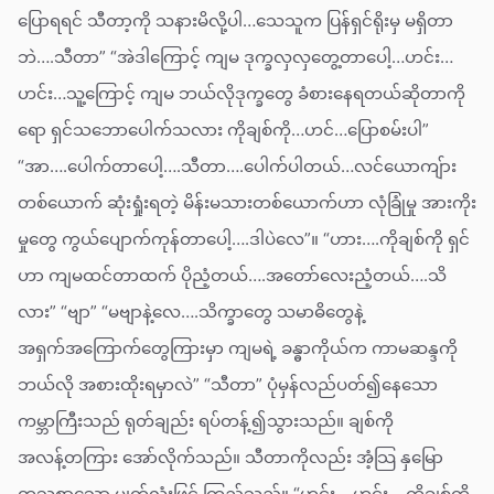
ပြောရရင် သီတာ့ကို သနားမိလို့ပါ…သေသူက ပြန်ရှင်ရိုးမှ မရှိတာ
ဘဲ….သီတာ” “အဲဒါကြောင့် ကျမ ဒုက္ခလှလှတွေ့တာပေါ့…ဟင်း…
ဟင်း…သူ့ကြောင့် ကျမ ဘယ်လိုဒုက္ခတွေ ခံစားနေရတယ်ဆိုတာကို
ရော ရှင်သဘောပေါက်သလား ကိုချစ်ကို…ဟင်…ပြောစမ်းပါ”
“အာ….ပေါက်တာပေါ့….သီတာ….ပေါက်ပါတယ်…လင်ယောကျ်ား
တစ်ယောက် ဆုံးရှုံးရတဲ့ မိန်းမသားတစ်ယောက်ဟာ လုံခြုံမှု အားကိုး
မှုတွေ ကွယ်ပျောက်ကုန်တာပေါ့….ဒါပဲလေ”။ “ဟား….ကိုချစ်ကို ရှင်
ဟာ ကျမထင်တာထက် ပိုညံ့တယ်….အတော်လေးညံ့တယ်….သိ
လား” “ဗျာ” “မဗျာနဲ့လေ….သိက္ခာတွေ သမာဓိတွေနဲ့
အရှက်အကြောက်တွေကြားမှာ ကျမရဲ့ ခန္ဓာကိုယ်က ကာမဆန္ဒကို
ဘယ်လို အစားထိုးရမှာလဲ” “သီတာ” ပုံမှန်လည်ပတ်၍နေသော
ကမ္ဘာကြီးသည် ရုတ်ချည်း ရပ်တန့်၍သွားသည်။ ချစ်ကို
အလန့်တကြား အော်လိုက်သည်။ သီတာကိုလည်း အံ့သြ နှမြော
တသစွာသော မျက်လုံးဖြင့် ကြည့်သည်။ “ဟင်း….ဟင်း….ကိုချစ်ကို