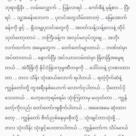
ဘုရားရှိခိုး … လမ်းလျှောက် … ပြန်လာရင် … ကော်ဖီနဲ့ မုန့်စား … ပြီး
ရင် … သူ့အခန်းဘေးက … ပုလင်းတွေသိမ်းထားတဲ့ … မြေအောက်
ခန်းကို ဖွင့် … ရှိသမျှပုလင်းတွေကို … အဝတ်သန့်သန့်လေးနဲ့ ထိုင်
သုတ်တော့တာပဲ … ဘကြီးခန့်က အလုပ်မလုပ်ဘူးဗျ … အဘိုး
လက်ထက်က အမွေတွေက … တော်တော်များတယ် … ဘဏ်ထဲမှာ
အပ်ထားတယ် … နောက်ပြီး အင်းယားလမ်းထဲမှာ ခြံတခြံအမွေရ
တယ် … အဲဒီခြံကို နိုင်ငံခြားကုမ္ပဏီတခုကို … ဒေါ်လာနဲ့ ငှားစားထား
တာ … တလ သိန်း သုံးဆယ်လောက် ရပါတယ် … ရတဲ့ပိုက်ဆံနဲ့
ကျွန်တော်တို့ တူအရီးနှစ်ယောက် လောက်ငှပါတယ် … ပိုတောင်ပို
သေးတယ် … ဟော့ဟော့ရမ်းရမ်း သုံးကြတာမှ မဟုတ်တာ … ကျွန်
တော့်ကိုလည်း တော်တော်ဂရုစိုက်ပါတယ် … အဖေအမေ ဆုံးထား
တော့ … ကျွန်တော် စိတ်ညစ်နေမှာစိုးလို့ … သုံးချင်တာသုံးဖို့ …
တလ သုံးသိန်း သုံးခွင့်ပေးထားပါတယ် … ကျွန်တော်က သိပ်မဝယ်