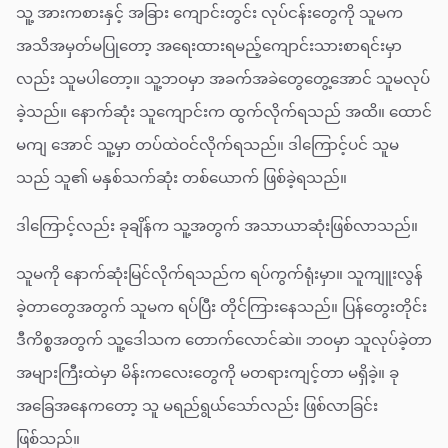
သူ့ အားကစားနှင့် အခြား ကျောင်းတွင်း လုပ်ငန်းတွေကို သူမက
အသိအမှတ်မပြုတော့ အရေးထားရမည့်ကျောင်းသားစာရင်းမှာ
လည်း သူမပါတော့။ သူ့ဘဝမှာ အခက်အခဲတွေတွေ့အောင် သူမလုပ်
ခဲ့သည်။ နောက်ဆုံး သူကျောင်းက ထွက်လိုက်ရသည် အထိ။ ထောင်
မကျ အောင် သူ့မှာ တပ်ထဲဝင်လိုက်ရသည်။ ဒါကြောင့်ပင် သူမ
သည် သူ၏ မနှစ်သက်ဆုံး တစ်ယောက် ဖြစ်ခဲ့ရသည်။
ဒါကြောင့်လည်း ခုချိန်က သူ့အတွက် အသာယာဆုံးဖြစ်လာသည်။
သူမကို နောက်ဆုံးမြင်လိုက်ရသည်က ရပ်ကွက်ရုံးမှာ။ သူကျူးလွန်
ခဲ့တာတွေအတွက် သူမက ရပ်ပြီး တိုင်ကြားနေသည်။ ပြန်တွေးတိုင်း
ဒီကိစ္စအတွက် သူ့ဒေါသက တောက်လောင်ဆဲ။ ဘဝမှာ သူလုပ်ခဲ့တာ
အများကြီးထဲမှာ မိန်းကလေးတွေကို မတရားကျင့်တာ မရှိခဲ့။ ခု
အခြေအနေကတော့ သူ မရည်ရွယ်သော်လည်း ဖြစ်လာခြင်း
ဖြစ်သည်။