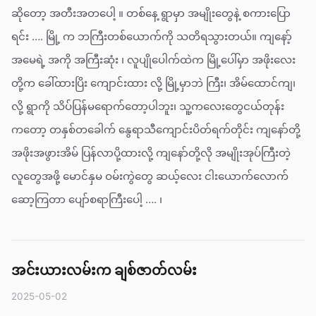
ဆိုတော့ အတီးအတပေါ့ ။ တစ်နေ့ ရွာမှာ အမျိုးတွေနဲ့ စကားပြော
ရင်း …. မြို့ က ဘကြီးတစ်ယောက်ကို သတိရသွားတယ်။ ကျနော့်
အမေရဲ့ အကို အကြီးဆုံး ၊ လူပျိုပေါက်ထဲက မြို့ပေါ်မှာ အဖိုးလေး
တို့က ခေါ်ထားပြိး ကျောင်းထား လို့ မြို့မှာဘဲ ကြီး၊ အိမ်ထောင်ကျ၊
လို့ ရွာကို သိပ်ပြန်မရောက်တော့ပါဘူး၊ သူ့ကလေးတွေငယ်တုန်း
ကတော့ တနှစ်တခေါက် နွေရာသီကျောင်းပိတ်ရက်တိုင်း ကျနော်တို့
အဖိုးအဖွားအိမ် ပြန်လာပို့ထားလို့ ကျနော်တို့လို အမျိုးအုပ်ကြီးတဲ့
လူတွေအဖို့ မောင်နှမ ဝမ်းကွဲတွေ ဆယ့်လေး ငါးယောက်လောက်
ဆော့ကြတာ ပျော်စရာကြီးပေါ့ …. ၊
အင်းယားလမ်းက ချစ်ဇာတ်လမ်း
2025-05-02