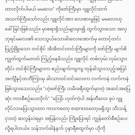
ထားလိုက်ပါမယ် မမလေး” ကိုဇော်ကြီးမှာ ဂျူလိုင်ထက်
အသက်ကြီးသော်လည်း ဂျူလိုင်အား လေးစားမှုဖြင့် မမလေးဟု
ခေါ်ခြင်းဖြစ်သည်။ မှာစရာရှိသည်များမှာ၍ ထွက်သွားသော အလှ
ဘုရင်မလေး၏ သေးသွယ်သောခါးလေးအောက်မှ တောင့်တင်း
ပြည့်ဖြိုးသော တင်စိုင် အိအိတင်းတင်းကြီးများကို ဇော်ကြီး မျက်စိ
ကျွတ်ထွက်မတတ် ကြည့်နေမိသည်။ ဂျူလိုင် တစ်လှမ်း လှမ်းသွား
တိုင်း တင်စိုင်ကြီးများက စည်းချက်ကျကျ တုန်ခါသွားသည့်အပြင်
အင်္ကျီနှင့်ထဘီကြားမှ ခါးသားဝင်းဝင်းလေးက လက်ကနဲ လက်ကနဲ
ဖြစ်သွားသေးသည်။ ”ဟဲ့ဇော်ကြီး သမီးခရီးထွက်မှာတဲ့ အဆင်အပြေ
ဆုံး ကားစီစဉ်ပေးလိုက်” ”သြော် ဟုတ်ကဲ့ပါ အန်တီလေး ခုပဲ ဂျူ
လိုင်လာပြောသွားတာ ကားကတော့ expressတော့မရှိဘူး သီးသန့်
ငှားတဲ့ ဆလွန်းပဲရမှာ အပြန်လည်း ကြိုပြောရင် ကျွန်တော်စီစဉ်ပေး
လို့ရပါတယ်။ သန်ဘက်ခါနံနက် ၇နာရီစထွက်မှာ ဟိုကို