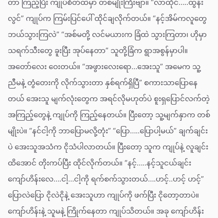
တာ ကြည့်ပြီး ကျုပ်စိတ်ထဲမှာ တစ်မျိုးကြီးဗျာ။ “လာထိုင်…..ထွန်း
လွင်” ကျုပ်က ကြမ်းပြင်ပေါ် ထိုင်ချလိုက်တယ်။ “နင့်အိမ်ကလူတွေ
ဘယ်သွားကြလဲ” “အစ်မတို့ လင်မယားက ခြံထဲ သွားကြတာ၊ ဟိုမှာ
သရက်သီးတွေ ခူးပြီး အုပ်နေတာ” သူတို့ခြံက ရွာအစွန်မှာပါ။
အတော်လေး ဝေးတယ်။ “အဖွားလေးရော…အေးသူ” အမေက သူ့
ညီမနဲ့ တွံတေးကို လိုက်သွားတာ နှစ်ရက်ရှိပြီ” စကားသာပြောနေ
တယ် အေးသူ မျက်လုံးတွေက အရင်လိုမဟုတ်ပဲ စူးရှပြောင်လက်တဲ့
အကြည့်တွေနဲ့ ကျုပ်ကို ကြည့်နေတယ်။ ပြီးတော့ သူ့မျက်နှာက တစ်
မျိုးပဲ။ “နင်ငါ့ကို ဘာပြောမလို့တုံး” “ပြော…..ပြောပါ့မယ်” ချက်ချင်း
ပဲ အေးသူအသံက ငိုသံပါလာတယ်။ ပြီးတော့ သူက ကျုပ်နဲ့ လူချင်း
ထိအောင် တိုးကပ်ပြီး ထိုင်လိုက်တယ်။ “နင့်…..နင့်သူငယ်ချင်း
ကျော်ဟိန်းလေ….ငါ့…ငါ့ကို ရက်စက်သွားတယ်….ဟင့်..ဟင့် ဟင့်”
ပြောလဲပြော ငိုလဲငိုနဲ့ အေးသူဟာ ကျုပ်ကို ဖက်ပြီး ငိုတော့တာပဲ။
ကျော်ဟိန်းနဲ့ သူမနဲ့ ကြိုက်နေတာ ကျုပ်သိတယ်။ အခု ကျော်ဟိန်း