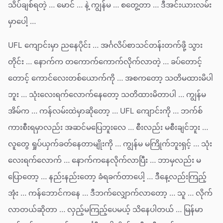
သိပ်ချစ်ရတဲ့ … မောင် … နဲ့ ကျွန်မ … စတွေ့တာ … ဒီအင်းယားလမ်း
မှာပေါ့ …
UFL ကျောင်းမှာ ညနေပိုင်း … အင်္ဂလိပ်စာသင်တန်းတက်ဖို့ သွား
တိုင်း … နောက်က တကောက်ကောက်လိုက်လာတဲ့ … ခပ်တောင့်
တောင့် ကောင်လေးတစ်ယောက်ကို … အစကတော့ သတိမထားမိပါ
ဘူး … သုံးလေးရက်လောက်နေတော့ သတိထားမိတာပါ … ကျွန်မ
အိမ်က … ကန်လမ်းထဲမှာဆိုတော့ … UFL ကျောင်းကို … ဘက်စ်
ကားစီးရမှာလည်း အဆင်မပြေဘူးလေ … စီးလည်း မစီးချင်ဘူး …
လူတွေ ရှုပ်ယှက်ခတ်နေတာမျိုးကို … ကျွန်မ မကြိုက်ဘူးရှင့် … သုံး
လေးရက်လောက် … နောက်ကနေလိုက်လာပြီး … ဘာမှလည်း မ
ပြောတော့ … နည်းနည်းတော့ ခံရခက်တာပေါ့ … ဒီနေ့လည်းကြည့်
အုံး … ကန်ဘောင်ကနေ … ဒီဘက်လျှောက်လာတော့ … သူ … လိုက်
လာတယ်ဆိုတာ … လှည့်မကြည့်ပေမယ့် သိနေပါတယ် … မြန်မာ