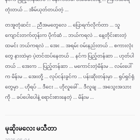
တုံးတယ် … အိမ်ယုတ်တယ်တဲ့ …
တအူတုံဆင်း … ညီအမတွေလေ … ပြောရက်လိုက်တာ … သူ
ကျောင်းတက်တုန်းက ပိုက်ဆံ … ဘယ်ကရလဲ … နေ့တိုင်းစားတဲ့
ထမင်း ဘယ်ကရလဲ … အေး … အရမ်း ဝမ်းနည်းတယ် … စကားလုံး
တွေ နားထဲမှာ ပဲ့တင်ထပ်နေတယ် … နင်က ပြည့်တန်ဆာ … ဟုတ်ပါ
တယ် … အေးက … ပြည့်တန်ဆာ … မကောင်းတဲ့မိန်းမ … လမ်းပေါ်
က မိန်းမ … အေးတို့ … လုပ်ငန်းခွင်က … ပန်းဆိုးတန်းမှာ … ရုပ်ရှင်ရုံ
တွေမှာ … ဟိုရပ် … ဒီငေး … ဟိုလူခေါ် … ဒီလူချ … အသွေးအသား
ကို … ခပ်ပေါပေါနဲ့ ရောင်းစားနေတဲ့ … မိန်းမ …
မုဆိုးမလေး မသီတာ
2025-05-04