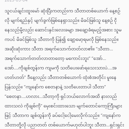
သူငယ်ချင်းထူးမော် ဆုံးပြီးကတည်းက သီတာတစ်ယောက် နေ့စဉ်
လို မျက်ရည်နှင့် မျက်ခွက်ဖြစ်နေရှာသည်။ မိခင်ဖြစ်သူ နေ့စဉ် ငို
နေသည်မို့လည်း ဆောင်းနှင်းလေးခမျာ အချော့ခံရမည့်အစား သူမ
ကပင် မိခင်ဖြစ်သူ သီတာကို ပြန်၍ ချော့မော့ရမလို ဖြစ်နေသည်။
အဆိုးဆုံးကား သီတာ အရက်သောက်တတ်လာ၏။ “သီတာ…
အရက်သောက်တတ်လာတာတော့ မကောင်းဘူး” “အော်…
အော်….ကိုချစ်ထွန်းက ကျမကို သတိပေးဖော်ရသေးသားပဲ….အ
ဟတ်ဟတ်” ဒီနေ့လည်း သီတာတစ်ယောက် ထုံးစံအတိုင်း မူးနေ
ပြန်သည်။ “ကျနော်က စေတနာနဲ့ သတိပေးတာပါ သီတာ”
“စေတနာ….ဟလား…သီတာ့ကို ရှင်ဘယ်လောက်အထိ နားလည်
ထားသလဲ ကိုချစ်ကို” မှေးစင်းထားသော မျက်တောင်ကော့ကြီးများ
ဖြင့် သီတာက ချစ်ထွန်းကို ခပ်ငေါ့ငေါ့မေးလိုက်သည်။ “ကျနော်က
သီတာတို့လို ပညာတတ် တစ်ယောက်မဟုတ်ပါဘူး သီတာ…ရှင်းရှင်း