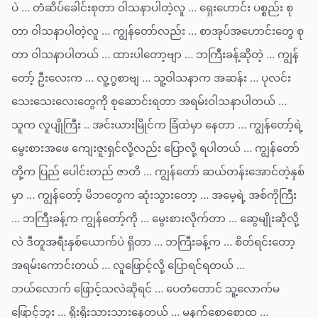
ပဲ … တံဆိပ်ခေါင်းစုတာ ဝါသနာပါတဲ့လူ … ရှေးဟောင်း ပစ္စည်း စု
တာ ဝါသနာပါတဲ့လူ … ကျွန်တော်လည်း … စာအုပ်အဟောင်းတွေ စု
တာ ဝါသနာပါတယ် … ထားပါတော့ဗျာ … ဘကြီးခန့်ဆိုတဲ့ … ကျွန်
တော့် ဦးလေးက … လူ့ဂွစာဗျ … သူ့ဝါသနာက အဆန်း … ပုလင်း
သေးသေးလေးတွေကို စုဆောင်းရတာ အရမ်းဝါသနာပါတယ် …
သူက လူပျိုကြီး .. အင်းယားမြိုင်က ခြံထဲမှာ နေတာ … ကျွန်တော့်ရဲ့
မွေးစားအဖေ ကျေးဇူးရှင်လို့လည်း ပြောလို့ ရပါတယ် … ကျွန်တော်
တို့က ပြည် ပေါင်းတည် ဇာတိ … ကျွန်တော် ဆယ်တန်းအောင်တဲ့နှစ်
မှာ … ကျွန်တော့် မိဘတွေက ဆုံးသွားတော့ … အမေ့ရဲ့ အစ်ကိုကြီး
… ဘကြီးခန့်က ကျွန်တော့်ကို … မွေးစားလိုက်တာ … ဆွေမျိုးဆိုလို့
လဲ ဒီတူအရီးနှစ်ယောက်ပဲ ရှိတာ … ဘကြီးခန့်က … စိတ်ရင်းတော့
အရမ်းကောင်းတယ် … လူဖြောင့်လို့ ပြောရင်ရတယ် …
ဘယ်လောက် ဖြောင့်သလဲဆိုရင် … ပေတံတောင် သူ့လောက်မ
ဖြောင့်ဘူး … ရိုးရိုးသားသားနေတယ် … မနက်စောစောထ …