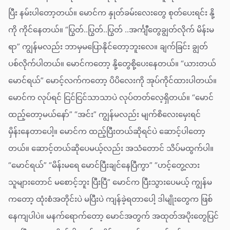
ပြီး နမ်းပါတော့တယ်။ မောင်က နှုတ်ခမ်းလေးတွေ စုတ်ပေးရင်း နို့
ကို ကိုင်နေတယ်။ “ပြွတ်..ပြွတ်..ပြွတ် ..အင်္ကျီတွေချွတ်လိုက် မိန်းမ
ရာ” ကျွန်မလည်း ဘာမှမပြောနိုင်တော့ဘူးလေ။ ချက်ခြင်း ချွတ်
ပစ်လိုက်ပါတယ်။ မောင်ကတော့ နို့တွေစို့ပေးနေတယ်။ “ယားတယ်
မောင်ရယ်” မောင့်လက်ကတော့ ပိပိလေးကို အုပ်ကိုင်ထားပါတယ်။
မောင်က လုပ်ရင် ငြင်ငြင်သာသာပဲ လုပ်တတ်လေ့ရှိတယ်။ “မောင်
ထည့်တော့မယ်နော်” “အင်း” ကျွန်မလည်း မျက်စိလေးမှေးရင်
မှိန်းနေတာပေါ့။ မောင်က ထည့်ပြီးတယ်ဆိုရင်ပဲ ဆောင့်ပါတော့
တယ်။ ဆောင့်တယ်ဆိုပေမယ့်လည်း အသံတောင် သိပ်မထွက်ပါ။
“မောင်ရယ်” “မိန်းမရေ မောင်ပြီးချင်နေပြီကွာ” “ဟင့်တွေ့လား
သူများတောင် မစောင့်ဘူး ပြီးပြီ” မောင်က ပြီးသွားပေမယ့် ကျွန်မ
ကတော့ ထုံးစံအတိုင်းပဲ မပြီးပဲ ကျန်ခဲ့ရတာပေါ့ ဒါမျိုးတွေက ဖြစ်
နေကျပါပဲ။ မနက်ရောက်တော့ မောင်အတွက် အထုတ်အပိုးတွေပြင်