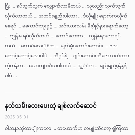
ပြီး … ခပ်သွက်သွက် လျှောက်လာမိတယ် … သူလည်း သွက်သွက်
လိုက်လာတယ် … အတင်းချည်းပါလား … ဒီလိုမျိုး နောက်ကလိုက်
နေရင် … မကောင်းဘူးရှင့် … အင်းယားလမ်း မီးပွိုင့်နားရောက်တော့
… ကျွန်မ ရပ်လိုက်တယ် … ကောင်လေးက … ကျွန်မနားလာရပ်
တယ် … ကောင်လေးပုံစံက … မျက်ခုံးကောင်းကောင်း … ဗလ
တောင့်တောင့်လေးပါပဲ … တီရှပ်နဲ့ … ဂျင်းဘောင်းဘီလေး ဝတ်ထား
တဲ့ဟန်က … ယောကျ်ားပီသပါတယ် … သူ့ပုံစံက … ရည်ရည်မွန်မွန်
ပါပဲ …
နတ်သမီးလေးပေးတဲ့ ချစ်လက်ဆောင်
2025-05-01
ဝါသနာဆိုတာမျိုးကလေ … တယောက်မှာ တမျိုးဆီတော့ ရှိကြတာ