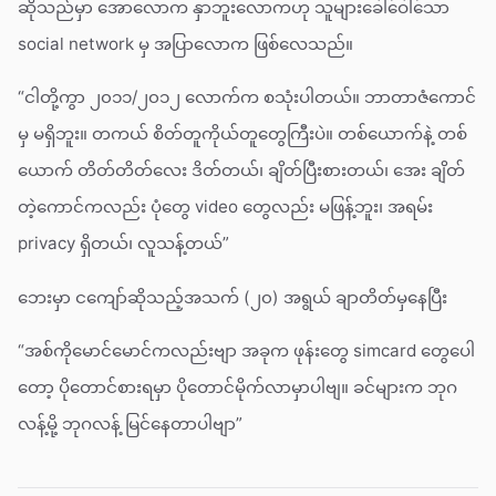
ဆိုသည်မှာ အောလောက နှာဘူးလောကဟု သူများခေါ်ဝေါ်သော
social network မှ အပြာလောက ဖြစ်လေသည်။
“ငါတို့ကွာ ၂၀၁၁/၂၀၁၂ လောက်က စသုံးပါတယ်။ ဘာတာဇံကောင်
မှ မရှိဘူး။ တကယ် စိတ်တူကိုယ်တူတွေကြီးပဲ။ တစ်ယောက်နဲ့ တစ်
ယောက် တိတ်တိတ်လေး ဒိတ်တယ်၊ ချိတ်ပြီးစားတယ်၊ အေး ချိတ်
တဲ့ကောင်ကလည်း ပုံတွေ video တွေလည်း မဖြန့်ဘူး၊ အရမ်း
privacy ရှိတယ်၊ လူသန့်တယ်”
ဘေးမှာ ငကျော်ဆိုသည့်အသက် (၂၀) အရွယ် ချာတိတ်မှနေပြီး
“အစ်ကိုမောင်မောင်ကလည်းဗျာ အခုက ဖုန်းတွေ simcard တွေပေါ
တော့ ပိုတောင်စားရမှာ ပိုတောင်မိုက်လာမှာပါဗျ။ ခင်များက ဘုဂ
လန့်မို့ ဘုဂလန့် မြင်နေတာပါဗျာ”