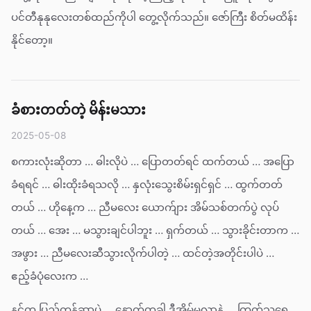
ပင်တီနုနုလေးတစ်ထည်ကိုပါ တွေ့လိုက်သည်။ ဇော်ကြီး စိတ်မထိန်း
နိုင်တော့။
ခံစားတတ်တဲ့ မိန်းမသား
2025-05-08
စကားလုံးဆိုတာ … ဓါးလိုပဲ … ပြောတတ်ရင် ထက်တယ် … အပြော
ခံရရင် … ဓါးထိုးခံရသလို … နှလုံးသွေးစိမ်းရှင်ရှင် … ထွက်တတ်
တယ် … ဟိုနေ့က … ညီမလေး ယောက်ျား အိမ်သစ်တက်ပွဲ လုပ်
တယ် … အေး … မသွားချင်ပါဘူး … ရှက်တယ် … သွားခိုင်းတာက …
အဖွား … ညီမလေးဆီသွားလိုက်ပါတဲ့ … ထင်တဲ့အတိုင်းပါပဲ …
ဧည့်ခံပုံလေးက …
နင်က ပြည့်တန်ဆာပဲ … နောက်တခါ ဒီအိမ်မလာနဲ့ … ကြက်သရေ