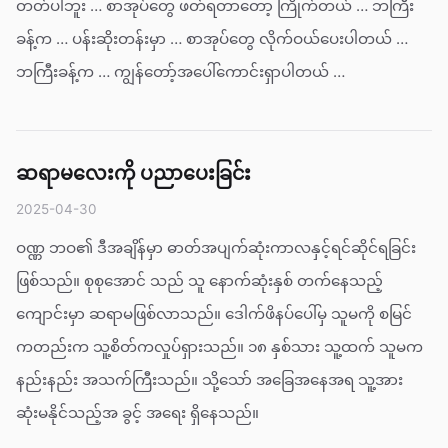
တတ်ပါဘူး … စာအုပ်တွေ ဖတ်ရတာတော့ ကြိုက်တယ် … ဘကြီး
ခန့်က … ပန်းဆိုးတန်းမှာ … စာအုပ်တွေ လိုက်ဝယ်ပေးပါတယ် …
ဘကြီးခန့်က … ကျွန်တော့်အပေါ်ကောင်းရှာပါတယ် …
ဆရာမလေးကို ပညာပေးခြင်း
2025-04-30
ဝဏ္ဏ ဘဝ၏ ဒီအချိန်မှာ ဓာတ်အပျက်ဆုံးကာလနှင့်ရင်ဆိုင်ရခြင်း
ဖြစ်သည်။ စုစုအောင် သည် သူ နောက်ဆုံးနှစ် တက်နေသည့်
ကျောင်းမှာ ဆရာမဖြစ်လာသည်။ ဒေါက်ဖိနပ်ပေါ်မှ သူမကို စမြင်
ကတည်းက သူ့စိတ်ကလှုပ်ရှားသည်။ ၁၈ နှစ်သား သူ့ထက် သူမက
နည်းနည်း အသက်ကြီးသည်။ သို့သော် အခြေအနေအရ သူ့အား
ဆုံးမနိုင်သည့်အ ခွင့် အရေး ရှိနေသည်။