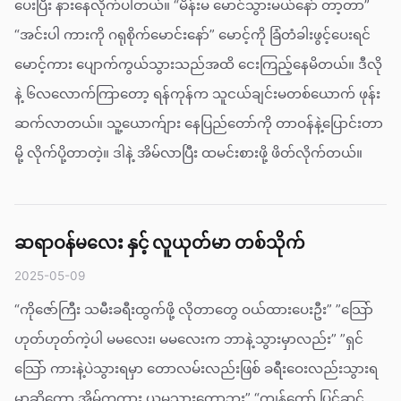
ပေးပြီး နားနေလိုက်ပါတယ်။ “မိန်းမ မောင်သွားမယ်နော် တာ့တာ”
“အင်းပါ ကားကို ဂရုစိုက်မောင်းနော်” မောင့်ကို ခြံတံခါးဖွင့်ပေးရင်
မောင့်ကား ပျောက်ကွယ်သွားသည်အထိ ငေးကြည့်နေမိတယ်။ ဒီလို
နဲ့ ၆လ‌လောက်ကြာတော့ ရန်ကုန်က သူငယ်ချင်းမတစ်ယောက် ဖုန်း
ဆက်လာတယ်။ သူ့ယောက်ျား နေပြည်တော်ကို တာဝန်နဲ့ပြောင်းတာ
မို့ လိုက်ပို့တာတဲ့။ ဒါနဲ့ အိမ်လာပြီး ထမင်းစားဖို့ ဖိတ်လိုက်တယ်။
ဆရာဝန်မလေး နှင့် လူယုတ်မာ တစ်သိုက်
2025-05-09
“ကိုဇော်ကြီး သမီးခရီးထွက်ဖို့ လိုတာတွေ ဝယ်ထားပေးဦး” ”သြော်
ဟုတ်ဟုတ်ကဲ့ပါ မမလေး၊ မမလေးက ဘာနဲ့သွားမှာလည်း” ”ရှင်
သြော် ကားနဲ့ပဲသွားရမှာ တောလမ်းလည်းဖြစ် ခရီးဝေးလည်းသွားရ
မှာဆိုတော့ အိမ်ကကား ယူမသွားတော့ဘူး” “ကျွန်တော် ပြင်ဆင်