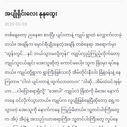
အပျိုရိုင်းလေး နုနုထွေး
2025-05-03
တစ်နေ့တော့ ညနေစာ စားပြီး ပျင်းတာနဲ့ ကျုပ် ရွာထဲ လျှောက်လာခဲ့
တယ်။ အချိန်က မှောင်ရီပျိုးနေတဲ့အချိန် တစ်နေရာ အရောက်မှာ
“ထွန်းလွင်….နင် ဘယ်သွားမလို့တုန်း” ကျုပ်လှည့်ကြည့်လိုက်တော့
ကျုပ်သူငယ်ချင်း အေးသူဆိုတဲ့ ကောင်မပေါ့။ သူက ခြံဝမှာ ရပ်နေ
တယ်။ ကျုပ်တို့ရွာက ရွာကြီးဖြစ်သလို အိမ်တိုင်းနီးပါး ခြံနဲ့ဝန်းနဲ့ နေ
ကြတာ။ “ငါလဲ ပျင်းတာနဲ့ ထွက်လာတာဟ” “ဒါဆို…အိမ်ထဲဝင်အုန်း
ဟာ…..ငါပြောစရာရှိလို့” “အေးပါ” ကျုပ်လဲ ခြံထဲကို မိအေး နောက်
ကနေ ဝင်လိုက်သွားတယ်။ ကျုပ်က လူပျိုဖြစ်နေပြီဆိုတော့ ရှေ့က
သွားတဲ့ အေးသူကို နောက်ကနေ ကြည့်မိတယ်။ သူ့တင်ပါးကြီးတွေ
က အိပဲ့ အိပဲ့နဲ့ အသည်းယားစရာကြီး။ သူ့တင်ပါးကြီးတွေ လှုပ်နေ