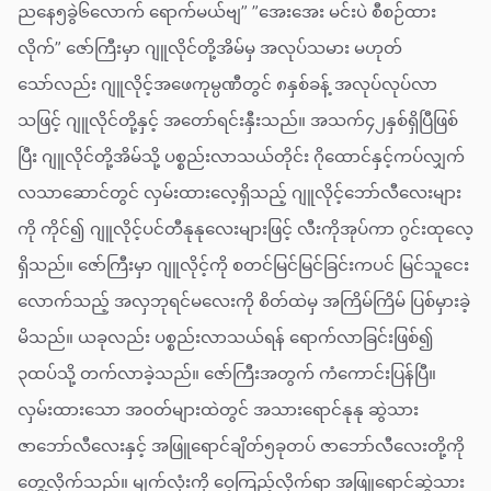
ညနေ၅ခွဲ၆လောက် ရောက်မယ်ဗျ” ”အေးအေး မင်းပဲ စီစဉ်ထား
လိုက်” ဇော်ကြီးမှာ ဂျူလိုင်တို့အိမ်မှ အလုပ်သမား မဟုတ်
သော်လည်း ဂျူလိုင့်အဖေကုမ္ပဏီတွင် ၈နှစ်ခန့် အလုပ်လုပ်လာ
သဖြင့် ဂျူလိုင်တို့နှင့် အတော်ရင်းနှီးသည်။ အသက်၄၂နှစ်ရှိပြီဖြစ်
ပြီး ဂျူလိုင်တို့အိမ်သို့ ပစ္စည်းလာသယ်တိုင်း ဂိုထောင်နှင့်ကပ်လျှက်
လသာဆောင်တွင် လှမ်းထားလေ့ရှိသည့် ဂျူလိုင့်ဘော်လီလေးများ
ကို ကိုင်၍ ဂျူလိုင့်ပင်တီနုနုလေးများဖြင့် လီးကိုအုပ်ကာ ဂွင်းထုလေ့
ရှိသည်။ ဇော်ကြီးမှာ ဂျူလိုင့်ကို စတင်မြင်မြင်ခြင်းကပင် မြင်သူငေး
လောက်သည့် အလှဘုရင်မလေးကို စိတ်ထဲမှ အကြိမ်ကြိမ် ပြစ်မှားခဲ့
မိသည်။ ယခုလည်း ပစ္စည်းလာသယ်ရန် ရောက်လာခြင်းဖြစ်၍
၃ထပ်သို့ တက်လာခဲ့သည်။ ဇော်ကြီးအတွက် ကံကောင်းပြန်ပြီ။
လှမ်းထားသော အဝတ်များထဲတွင် အသားရောင်နုနု ဆွဲသား
ဇာဘော်လီလေးနှင့် အဖြူရောင်ချိတ်၅ခုတပ် ဇာဘော်လီလေးတို့ကို
တွေ့လိုက်သည်။ မျက်လုံးကို ဝေ့ကြည့်လိုက်ရာ အဖြူရောင်ဆွဲသား