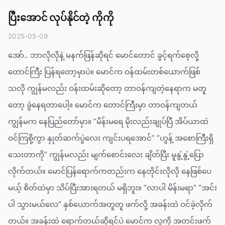
ပြီးအောင် လုပ်နိုင်တဲ့ ကိုကို
2025-05-09
အော်.. ဘာလိုလိုနဲ့ မနက်ဖြန်ဆိုရင် မောင်တောင် ခွင့်ရက်စေ့လို့
တောင်ကြီး ပြန်ရတော့မှာပဲ။ မောင်က ဝန်ထမ်းတစ်ယောက်ဖြစ်
သလို ကျွန်မလည်း ဝန်းထမ်းဆိုတော့ တာဝန်ကျတဲ့နေရာက မတူ
တော့ ခွဲနေရတာပေါ့။ မောင်က တောင်ကြီးမှာ တာဝန်ကျတယ်
ကျွန်မက နေပြည်တော်မှာ။ “မိန်းမရေ မိုးလည်းချုပ်ပြီ အိပ်ယာထဲ
ဝင်ကြစို့ကွာ နှုတ်ဆက်ပွဲလေး ကျင်းပရအောင်” “ဟွန့် အစောကြီးရှိ
သေးတာကို” ကျွန်မလည်း မျက်စောင်းလေး ချိတ်ပြီး မူနွဲ့နွဲ့ပြော
လိုက်တယ်။ မောင်ပြန်ရောက်ကတည်းက နေတိုင်းလိုလို နေဖြစ်ပေ
မယ့် စိတ်ထဲမှာ သိပ်ပြီးအားရတယ် မရှိဘူး။ “လာပါ မိန်းမရာ” “အင်း
ပါ သွားမယ်လေ” နှစ်ယောက်အတူတူ ဖက်လို့ အခန်းထဲ ဝင်ခဲ့လိုက်
တယ်။ အခန်းထဲ ရောက်တယ်ဆိုရင်ပဲ မောင်က လူကို အတင်းဖက်