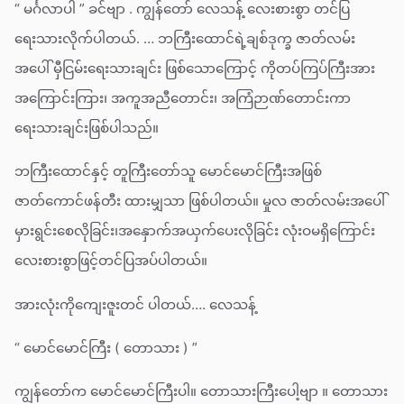
“ မင်္ဂလာပါ ” ခင်ဗျာ . ကျွန်တော် လေသန့် လေးစားစွာ တင်ပြ
ရေးသားလိုက်ပါတယ်. … ဘကြီးထောင်ရဲ့ချစ်ဒုက္ခ ဇာတ်လမ်း
အပေါ် မှီငြမ်းရေးသားချင်း ဖြစ်သောကြောင့် ကိုတပ်ကြပ်ကြီးအား
အကြောင်းကြား၊ အကူအညီတောင်း၊ အကြံဉာဏ်တောင်းကာ
ရေးသားချင်းဖြစ်ပါသည်။
ဘကြီးထောင်နှင့် တူကြီးတော်သူ မောင်မောင်ကြီးအဖြစ်
ဇာတ်ကောင်ဖန်တီး ထားမျှသာ ဖြစ်ပါတယ်။ မှုလ ဇာတ်လမ်းအပေါ်
မှားရွင်းစေလိုခြင်း၊အနှောက်အယှက်ပေးလိုခြင်း လုံးဝမရှိကြောင်း
လေးစားစွာဖြင့်တင်ပြအပ်ပါတယ်။
အားလုံးကိုကျေးဇူးတင် ပါတယ်…. လေသန့်
“ မောင်မောင်ကြီး ( တောသား ) ”
ကျွန်တော်က မောင်မောင်ကြီးပါ။ တောသားကြီးပေါ့ဗျာ ။ တောသား