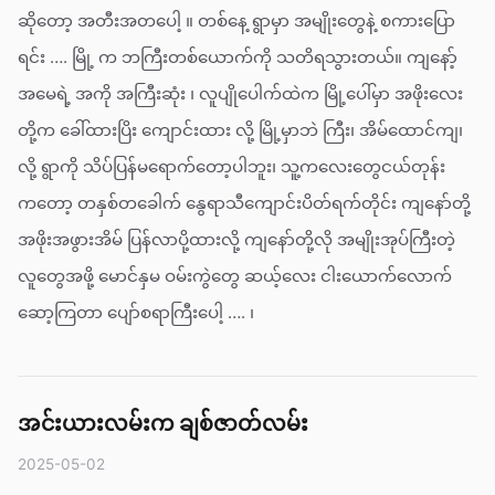
ဆိုတော့ အတီးအတပေါ့ ။ တစ်နေ့ ရွာမှာ အမျိုးတွေနဲ့ စကားပြော
ရင်း …. မြို့ က ဘကြီးတစ်ယောက်ကို သတိရသွားတယ်။ ကျနော့်
အမေရဲ့ အကို အကြီးဆုံး ၊ လူပျိုပေါက်ထဲက မြို့ပေါ်မှာ အဖိုးလေး
တို့က ခေါ်ထားပြိး ကျောင်းထား လို့ မြို့မှာဘဲ ကြီး၊ အိမ်ထောင်ကျ၊
လို့ ရွာကို သိပ်ပြန်မရောက်တော့ပါဘူး၊ သူ့ကလေးတွေငယ်တုန်း
ကတော့ တနှစ်တခေါက် နွေရာသီကျောင်းပိတ်ရက်တိုင်း ကျနော်တို့
အဖိုးအဖွားအိမ် ပြန်လာပို့ထားလို့ ကျနော်တို့လို အမျိုးအုပ်ကြီးတဲ့
လူတွေအဖို့ မောင်နှမ ဝမ်းကွဲတွေ ဆယ့်လေး ငါးယောက်လောက်
ဆော့ကြတာ ပျော်စရာကြီးပေါ့ …. ၊
အင်းယားလမ်းက ချစ်ဇာတ်လမ်း
2025-05-02