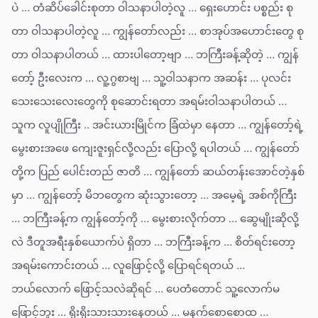
ပဲ … တံဆိပ်ခေါင်းစုတာ ဝါသနာပါတဲ့လူ … ရှေးဟောင်း ပစ္စည်း စု
တာ ဝါသနာပါတဲ့လူ … ကျွန်တော်လည်း … စာအုပ်အဟောင်းတွေ စု
တာ ဝါသနာပါတယ် … ထားပါတော့ဗျာ … ဘကြီးခန့်ဆိုတဲ့ … ကျွန်
တော့် ဦးလေးက … လူ့ဂွစာဗျ … သူ့ဝါသနာက အဆန်း … ပုလင်း
သေးသေးလေးတွေကို စုဆောင်းရတာ အရမ်းဝါသနာပါတယ် …
သူက လူပျိုကြီး .. အင်းယားမြိုင်က ခြံထဲမှာ နေတာ … ကျွန်တော့်ရဲ့
မွေးစားအဖေ ကျေးဇူးရှင်လို့လည်း ပြောလို့ ရပါတယ် … ကျွန်တော်
တို့က ပြည် ပေါင်းတည် ဇာတိ … ကျွန်တော် ဆယ်တန်းအောင်တဲ့နှစ်
မှာ … ကျွန်တော့် မိဘတွေက ဆုံးသွားတော့ … အမေ့ရဲ့ အစ်ကိုကြီး
… ဘကြီးခန့်က ကျွန်တော့်ကို … မွေးစားလိုက်တာ … ဆွေမျိုးဆိုလို့
လဲ ဒီတူအရီးနှစ်ယောက်ပဲ ရှိတာ … ဘကြီးခန့်က … စိတ်ရင်းတော့
အရမ်းကောင်းတယ် … လူဖြောင့်လို့ ပြောရင်ရတယ် …
ဘယ်လောက် ဖြောင့်သလဲဆိုရင် … ပေတံတောင် သူ့လောက်မ
ဖြောင့်ဘူး … ရိုးရိုးသားသားနေတယ် … မနက်စောစောထ …