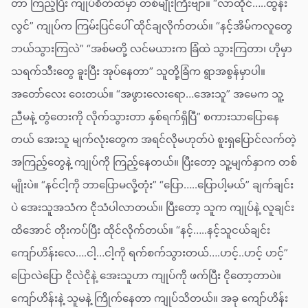
တာ ကြည့်ပြီး ကျုပ်စိတ်ထဲမှာ တစ်မျိုးကြီးဗျာ။ “လာထိုင်…..ထွန်း
လွင်” ကျုပ်က ကြမ်းပြင်ပေါ် ထိုင်ချလိုက်တယ်။ “နင့်အိမ်ကလူတွေ
ဘယ်သွားကြလဲ” “အစ်မတို့ လင်မယားက ခြံထဲ သွားကြတာ၊ ဟိုမှာ
သရက်သီးတွေ ခူးပြီး အုပ်နေတာ” သူတို့ခြံက ရွာအစွန်မှာပါ။
အတော်လေး ဝေးတယ်။ “အဖွားလေးရော…အေးသူ” အမေက သူ့
ညီမနဲ့ တွံတေးကို လိုက်သွားတာ နှစ်ရက်ရှိပြီ” စကားသာပြောနေ
တယ် အေးသူ မျက်လုံးတွေက အရင်လိုမဟုတ်ပဲ စူးရှပြောင်လက်တဲ့
အကြည့်တွေနဲ့ ကျုပ်ကို ကြည့်နေတယ်။ ပြီးတော့ သူ့မျက်နှာက တစ်
မျိုးပဲ။ “နင်ငါ့ကို ဘာပြောမလို့တုံး” “ပြော…..ပြောပါ့မယ်” ချက်ချင်း
ပဲ အေးသူအသံက ငိုသံပါလာတယ်။ ပြီးတော့ သူက ကျုပ်နဲ့ လူချင်း
ထိအောင် တိုးကပ်ပြီး ထိုင်လိုက်တယ်။ “နင့်…..နင့်သူငယ်ချင်း
ကျော်ဟိန်းလေ….ငါ့…ငါ့ကို ရက်စက်သွားတယ်….ဟင့်..ဟင့် ဟင့်”
ပြောလဲပြော ငိုလဲငိုနဲ့ အေးသူဟာ ကျုပ်ကို ဖက်ပြီး ငိုတော့တာပဲ။
ကျော်ဟိန်းနဲ့ သူမနဲ့ ကြိုက်နေတာ ကျုပ်သိတယ်။ အခု ကျော်ဟိန်း