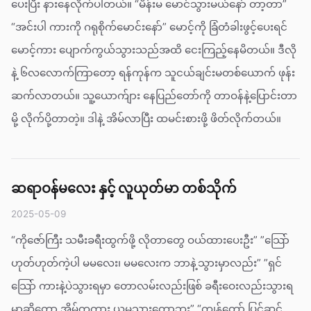
ပေးပြီး နားနေလိုက်ပါတယ်။ “မိန်းမ မောင်သွားမယ်နော် တာ့တာ”
“အင်းပါ ကားကို ဂရုစိုက်မောင်းနော်” မောင့်ကို ခြံတံခါးဖွင့်ပေးရင်
မောင့်ကား ပျောက်ကွယ်သွားသည်အထိ ငေးကြည့်နေမိတယ်။ ဒီလို
နဲ့ ၆လ‌လောက်ကြာတော့ ရန်ကုန်က သူငယ်ချင်းမတစ်ယောက် ဖုန်း
ဆက်လာတယ်။ သူ့ယောက်ျား နေပြည်တော်ကို တာဝန်နဲ့ပြောင်းတာ
မို့ လိုက်ပို့တာတဲ့။ ဒါနဲ့ အိမ်လာပြီး ထမင်းစားဖို့ ဖိတ်လိုက်တယ်။
ဆရာဝန်မလေး နှင့် လူယုတ်မာ တစ်သိုက်
2025-05-09
“ကိုဇော်ကြီး သမီးခရီးထွက်ဖို့ လိုတာတွေ ဝယ်ထားပေးဦး” ”သြော်
ဟုတ်ဟုတ်ကဲ့ပါ မမလေး၊ မမလေးက ဘာနဲ့သွားမှာလည်း” ”ရှင်
သြော် ကားနဲ့ပဲသွားရမှာ တောလမ်းလည်းဖြစ် ခရီးဝေးလည်းသွားရ
မှာဆိုတော့ အိမ်ကကား ယူမသွားတော့ဘူး” “ကျွန်တော် ပြင်ဆင်