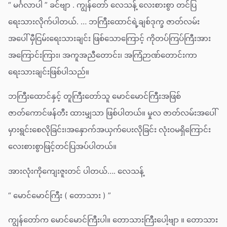
“ မင်္ဂလာပါ ” ခင်ဗျာ . ကျွန်တော် လေသန့် လေးစားစွာ တင်ပြ
ရေးသားလိုက်ပါတယ်. … ဘကြီးထောင်ရဲ့ချစ်ဒုက္ခ ဇာတ်လမ်း
အပေါ် မှီငြမ်းရေးသားချင်း ဖြစ်သောကြောင့် ကိုတပ်ကြပ်ကြီးအား
အကြောင်းကြား၊ အကူအညီတောင်း၊ အကြံဉာဏ်တောင်းကာ
ရေးသားချင်းဖြစ်ပါသည်။
ဘကြီးထောင်နှင့် တူကြီးတော်သူ မောင်မောင်ကြီးအဖြစ်
ဇာတ်ကောင်ဖန်တီး ထားမျှသာ ဖြစ်ပါတယ်။ မှုလ ဇာတ်လမ်းအပေါ်
မှားရွင်းစေလိုခြင်း၊အနှောက်အယှက်ပေးလိုခြင်း လုံးဝမရှိကြောင်း
လေးစားစွာဖြင့်တင်ပြအပ်ပါတယ်။
အားလုံးကိုကျေးဇူးတင် ပါတယ်…. လေသန့်
“ မောင်မောင်ကြီး ( တောသား ) ”
ကျွန်တော်က မောင်မောင်ကြီးပါ။ တောသားကြီးပေါ့ဗျာ ။ တောသား