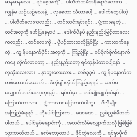
ဆန်ဆန်လေး … ရင်စေ့အင်္ကျီ … ပါတိတ်ထမီအနီရောင်လေးက …
ကျွန်မ ယဉ်ယဉ်လေးနဲ့ … လှစေတာ သိတာပေါ့ … ဒေါက်တွေပါတဲ့
… ပါတိတ်လေးကလည်း … တင်းတင်းရင်းရင်း … ဖွံ့ကားနေတဲ့ …
တင်အလှကို ဖော်ပြနေမှာပဲ ….. ဒေါက်ဖိနပ် နည်းနည်းမြင့်တာလေး
ကလည်း … တင်လေးကို … ပိုပင့်ထားသလိုဖြစ်ပြီး … ကားတက်နေ
တဲ့ … ကျွန်မနောက်ပိုင်း အလှကို … ကြည့်ပြီး … ခပ်စိုက်စိုက်နောက်
ကနေ လိုက်လာတော့ … နည်းနည်းတော့ ရင်တုန်မိတာပေါ့နော် …
လူဆိုးလေးလား … နှာဘူးလေးလား … တစ်ခုခုပဲ … ကျွန်မနောက်က
တစ်ယောက်ယောက် … ဒီလိုမျိုးလိုက်ကြည့်နေရင် … ဆက်မ
လျှောက်တတ်တော့ဘူးရှင့် … ရင်ထဲမှာ … တစ်မျိုးချည်းပဲရှင် …
ကြောက်တာလား … ရွံ့တာလား ပြောတတ်ပါဘူး … ဒီလိုမျိုး
အကြည့်ခံရရင် … ဟိုပေါင်ကြားက … ခဏခဏ … ညှစ်ညှစ်မိတတ်
ပါတယ် … ပေါင်နှစ်ချောင်းကို … အတင်းလိမ်လျှောက်သလို ဖြစ်ဖြစ်
သွားတတ်တယ် … ခက်တော့တာပဲ … ဖိုင်တွဲလေးကို … ရင်မှာပိုက်