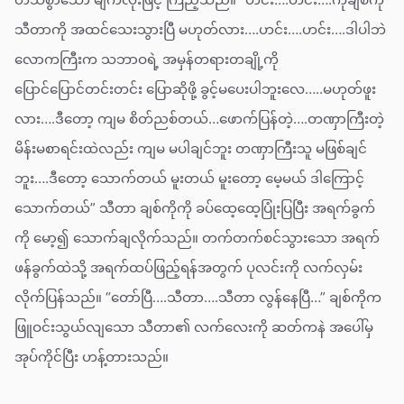
သီတာကို အထင်သေးသွားပြီ မဟုတ်လား….ဟင်း….ဟင်း….ဒါပါဘဲ
လောကကြီးက သဘာဝရဲ့ အမှန်တရားတချို့ကို
ပြောင်ပြောင်တင်းတင်း ပြောဆိုဖို့ ခွင့်မပေးပါဘူးလေ…..မဟုတ်ဖူး
လား….ဒီတော့ ကျမ စိတ်ညစ်တယ်…ဖောက်ပြန်တဲ့….တဏှာကြီးတဲ့
မိန်းမစာရင်းထဲလည်း ကျမ မပါချင်ဘူး တဏှာကြီးသူ မဖြစ်ချင်
ဘူး….ဒီတော့ သောက်တယ် မူးတယ် မူးတော့ မေ့မယ် ဒါကြောင့်
သောက်တယ်” သီတာ ချစ်ကိုကို ခပ်ထေ့ထေ့ပြုံးပြပြီး အရက်ခွက်
ကို မော့၍ သောက်ချလိုက်သည်။ တက်တက်စင်သွားသော အရက်
ဖန်ခွက်ထဲသို့ အရက်ထပ်ဖြည့်ရန်အတွက် ပုလင်းကို လက်လှမ်း
လိုက်ပြန်သည်။ “တော်ပြီ….သီတာ….သီတာ လွန်နေပြီ…” ချစ်ကိုက
ဖြူဝင်းသွယ်လျသော သီတာ၏ လက်လေးကို ဆတ်ကနဲ အပေါ်မှ
အုပ်ကိုင်ပြီး ဟန့်တားသည်။