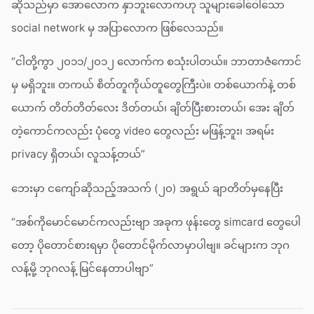
ဆိုသည်မှာ အောလောက နှာဘူးလောကဟု သူများခေါ်ဝေါ်သော
social network မှ အပြာလောက ဖြစ်လေသည်။
“ငါတို့ကွာ ၂၀၁၁/၂၀၁၂ လောက်က စသုံးပါတယ်။ ဘာတာဇံကောင်
မှ မရှိဘူး။ တကယ် စိတ်တူကိုယ်တူတွေကြီးပဲ။ တစ်ယောက်နဲ့ တစ်
ယောက် တိတ်တိတ်လေး ဒိတ်တယ်၊ ချိတ်ပြီးစားတယ်၊ အေး ချိတ်
တဲ့ကောင်ကလည်း ပုံတွေ video တွေလည်း မဖြန့်ဘူး၊ အရမ်း
privacy ရှိတယ်၊ လူသန့်တယ်”
ဘေးမှာ ငကျော်ဆိုသည့်အသက် (၂၀) အရွယ် ချာတိတ်မှနေပြီး
“အစ်ကိုမောင်မောင်ကလည်းဗျာ အခုက ဖုန်းတွေ simcard တွေပေါ
တော့ ပိုတောင်စားရမှာ ပိုတောင်မိုက်လာမှာပါဗျ။ ခင်များက ဘုဂ
လန့်မို့ ဘုဂလန့် မြင်နေတာပါဗျာ”