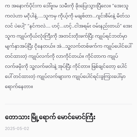
က အနောက်ပိုင်းက ဒေါ်ဗူးမ သမီးကို ခိုးပြေးသွားပြီလေ။ “အေးသူ
ကလဲဟာ မငိုပါနဲ့…..သူကမှ ကိုယ့်ကို မချစ်တာ…ဂျင်းစိမ်းနဲ့ မိတ်သ
လင် ပဲပေါ့” “နင်ကလဲ…. ဟင့်…ဟင့်..ငါအရမ်း ဝမ်းနည်းတယ်” အေး
သူက ကျုပ်ကိုယ်လုံးကြီးကို အတင်းတိုးဖက်ပြီး ကျုပ်ရင်ဘတ်မှာ
မျက်နှာအပ်ပြီး ငိုနေတယ်။ အဲ…သူ့လက်တစ်ဖက်က ကျုပ်ပေါင်ပေါ်
တင်ထားတဲ့ ကျုပ်လက်ကို လာကိုင်တယ်။ ကိုင်တာက ကျုပ်
လက်ဖမိုးကို သူ့လက်ဖဝါးနဲ့ အုပ်ပြီး ကိုင်တာ။ ဖြစ်ချင်တော့ ပေါင်
ပေါ် တင်ထားတဲ့ ကျုပ်လက်ဖျားက ကျုပ်ပေါင်ရင်းခွကြားပေါ်မှာ
ရောက်နေတာ။
တောသား မြို့ရောက် မောင်မောင်ကြီး
2025-05-02