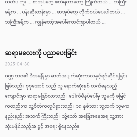
တတ်ပါဘူး … စာအုပ်တွေ ဖတ်ရတာတော့ ကြိုက်တယ် … ဘကြီး
ခန့်က … ပန်းဆိုးတန်းမှာ … စာအုပ်တွေ လိုက်ဝယ်ပေးပါတယ် …
ဘကြီးခန့်က … ကျွန်တော့်အပေါ်ကောင်းရှာပါတယ် …
ဆရာမလေးကို ပညာပေးခြင်း
2025-04-30
ဝဏ္ဏ ဘဝ၏ ဒီအချိန်မှာ ဓာတ်အပျက်ဆုံးကာလနှင့်ရင်ဆိုင်ရခြင်း
ဖြစ်သည်။ စုစုအောင် သည် သူ နောက်ဆုံးနှစ် တက်နေသည့်
ကျောင်းမှာ ဆရာမဖြစ်လာသည်။ ဒေါက်ဖိနပ်ပေါ်မှ သူမကို စမြင်
ကတည်းက သူ့စိတ်ကလှုပ်ရှားသည်။ ၁၈ နှစ်သား သူ့ထက် သူမက
နည်းနည်း အသက်ကြီးသည်။ သို့သော် အခြေအနေအရ သူ့အား
ဆုံးမနိုင်သည့်အ ခွင့် အရေး ရှိနေသည်။