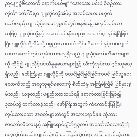
ညနေ၅ခွဲ၆လောက် ရောက်မယ်ဗျ” ”အေးအေး မင်းပဲ စီစဉ်ထား
လိုက်” ဇော်ကြီးမှာ ဂျူလိုင်တို့အိမ်မှ အလုပ်သမား မဟုတ်
သော်လည်း ဂျူလိုင့်အဖေကုမ္ပဏီတွင် ၈နှစ်ခန့် အလုပ်လုပ်လာ
သဖြင့် ဂျူလိုင်တို့နှင့် အတော်ရင်းနှီးသည်။ အသက်၄၂နှစ်ရှိပြီဖြစ်
ပြီး ဂျူလိုင်တို့အိမ်သို့ ပစ္စည်းလာသယ်တိုင်း ဂိုထောင်နှင့်ကပ်လျှက်
လသာဆောင်တွင် လှမ်းထားလေ့ရှိသည့် ဂျူလိုင့်ဘော်လီလေးများ
ကို ကိုင်၍ ဂျူလိုင့်ပင်တီနုနုလေးများဖြင့် လီးကိုအုပ်ကာ ဂွင်းထုလေ့
ရှိသည်။ ဇော်ကြီးမှာ ဂျူလိုင့်ကို စတင်မြင်မြင်ခြင်းကပင် မြင်သူငေး
လောက်သည့် အလှဘုရင်မလေးကို စိတ်ထဲမှ အကြိမ်ကြိမ် ပြစ်မှားခဲ့
မိသည်။ ယခုလည်း ပစ္စည်းလာသယ်ရန် ရောက်လာခြင်းဖြစ်၍
၃ထပ်သို့ တက်လာခဲ့သည်။ ဇော်ကြီးအတွက် ကံကောင်းပြန်ပြီ။
လှမ်းထားသော အဝတ်များထဲတွင် အသားရောင်နုနု ဆွဲသား
ဇာဘော်လီလေးနှင့် အဖြူရောင်ချိတ်၅ခုတပ် ဇာဘော်လီလေးတို့ကို
တွေ့လိုက်သည်။ မျက်လုံးကို ဝေ့ကြည့်လိုက်ရာ အဖြူရောင်ဆွဲသား