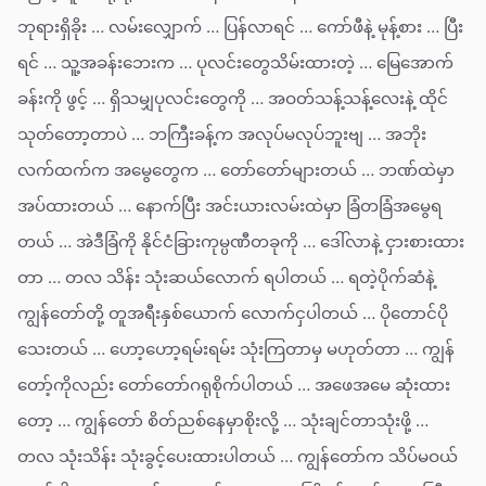
ဘုရားရှိခိုး … လမ်းလျှောက် … ပြန်လာရင် … ကော်ဖီနဲ့ မုန့်စား … ပြီး
ရင် … သူ့အခန်းဘေးက … ပုလင်းတွေသိမ်းထားတဲ့ … မြေအောက်
ခန်းကို ဖွင့် … ရှိသမျှပုလင်းတွေကို … အဝတ်သန့်သန့်လေးနဲ့ ထိုင်
သုတ်တော့တာပဲ … ဘကြီးခန့်က အလုပ်မလုပ်ဘူးဗျ … အဘိုး
လက်ထက်က အမွေတွေက … တော်တော်များတယ် … ဘဏ်ထဲမှာ
အပ်ထားတယ် … နောက်ပြီး အင်းယားလမ်းထဲမှာ ခြံတခြံအမွေရ
တယ် … အဲဒီခြံကို နိုင်ငံခြားကုမ္ပဏီတခုကို … ဒေါ်လာနဲ့ ငှားစားထား
တာ … တလ သိန်း သုံးဆယ်လောက် ရပါတယ် … ရတဲ့ပိုက်ဆံနဲ့
ကျွန်တော်တို့ တူအရီးနှစ်ယောက် လောက်ငှပါတယ် … ပိုတောင်ပို
သေးတယ် … ဟော့ဟော့ရမ်းရမ်း သုံးကြတာမှ မဟုတ်တာ … ကျွန်
တော့်ကိုလည်း တော်တော်ဂရုစိုက်ပါတယ် … အဖေအမေ ဆုံးထား
တော့ … ကျွန်တော် စိတ်ညစ်နေမှာစိုးလို့ … သုံးချင်တာသုံးဖို့ …
တလ သုံးသိန်း သုံးခွင့်ပေးထားပါတယ် … ကျွန်တော်က သိပ်မဝယ်