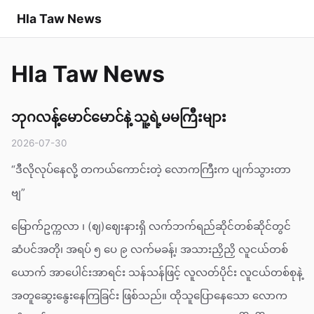
Hla Taw News
Hla Taw News
ဘုဂလန့်မောင်မောင်နဲ့ သူ့ရဲ့မမကြီးများ
2026-07-30
“ဒီလိုလုပ်နေလို့ တကယ်ကောင်းတဲ့ လောကကြီးက ပျက်သွားတာ
ဗျ”
မြောက်ဥက္ကလာ ၊ (ဈ)ဈေးနားရှိ လက်ဘက်ရည်ဆိုင်တစ်ဆိုင်တွင်
ဆံပင်အတို၊ အရပ် ၅ ပေ ၉ လက်မခန့်၊ အသားညှိညှိ လူငယ်တစ်
ယောက် အာပေါင်းအာရင်း သန်သန်ဖြင့် လူလတ်ပိုင်း လူငယ်တစ်စုနဲ့
အတူဆွေးနွေးနေကြခြင်း ဖြစ်သည်။ ထိုသူပြောနေသော လောက