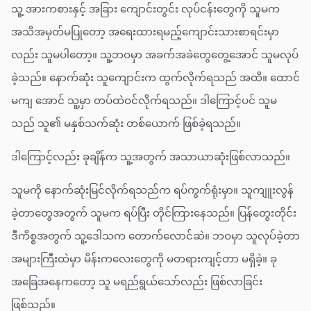
သူ့ အားကစားနှင့် အခြား ကျောင်းတွင်း လုပ်ငန်းတွေကို သူမက
အသိအမှတ်မပြုတော့ အရေးထားရမည့်ကျောင်းသားစာရင်းမှာ
လည်း သူမပါတော့။ သူ့ဘဝမှာ အခက်အခဲတွေတွေ့အောင် သူမလုပ်
ခဲ့သည်။ နောက်ဆုံး သူကျောင်းက ထွက်လိုက်ရသည် အထိ။ ထောင်
မကျ အောင် သူ့မှာ တပ်ထဲဝင်လိုက်ရသည်။ ဒါကြောင့်ပင် သူမ
သည် သူ၏ မနှစ်သက်ဆုံး တစ်ယောက် ဖြစ်ခဲ့ရသည်။
ဒါကြောင့်လည်း ခုချိန်က သူ့အတွက် အသာယာဆုံးဖြစ်လာသည်။
သူမကို နောက်ဆုံးမြင်လိုက်ရသည်က ရပ်ကွက်ရုံးမှာ။ သူကျူးလွန်
ခဲ့တာတွေအတွက် သူမက ရပ်ပြီး တိုင်ကြားနေသည်။ ပြန်တွေးတိုင်း
ဒီကိစ္စအတွက် သူ့ဒေါသက တောက်လောင်ဆဲ။ ဘဝမှာ သူလုပ်ခဲ့တာ
အများကြီးထဲမှာ မိန်းကလေးတွေကို မတရားကျင့်တာ မရှိခဲ့။ ခု
အခြေအနေကတော့ သူ မရည်ရွယ်သော်လည်း ဖြစ်လာခြင်း
ဖြစ်သည်။