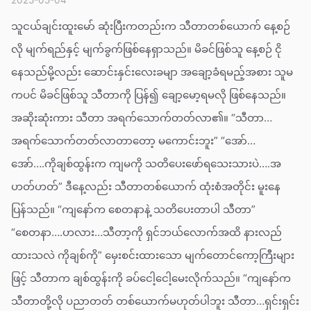
သူငယ်ချင်းထူးမော် ဆုံးပြီးကတည်းက သီတာတစ်ယောက် နေ့စဉ်
လို မျက်ရည်နှင့် မျက်ခွက်ဖြစ်နေရှာသည်။ မိခင်ဖြစ်သူ နေ့စဉ် ငို
နေသည်မို့လည်း ဆောင်းနှင်းလေးခမျာ အချော့ခံရမည့်အစား သူမ
ကပင် မိခင်ဖြစ်သူ သီတာကို ပြန်၍ ချော့မော့ရမလို ဖြစ်နေသည်။
အဆိုးဆုံးကား သီတာ အရက်သောက်တတ်လာ၏။ “သီတာ…
အရက်သောက်တတ်လာတာတော့ မကောင်းဘူး” “အော်…
အော်….ကိုချစ်ထွန်းက ကျမကို သတိပေးဖော်ရသေးသားပဲ….အ
ဟတ်ဟတ်” ဒီနေ့လည်း သီတာတစ်ယောက် ထုံးစံအတိုင်း မူးနေ
ပြန်သည်။ “ကျနော်က စေတနာနဲ့ သတိပေးတာပါ သီတာ”
“စေတနာ….ဟလား…သီတာ့ကို ရှင်ဘယ်လောက်အထိ နားလည်
ထားသလဲ ကိုချစ်ကို” မှေးစင်းထားသော မျက်တောင်ကော့ကြီးများ
ဖြင့် သီတာက ချစ်ထွန်းကို ခပ်ငေါ့ငေါ့မေးလိုက်သည်။ “ကျနော်က
သီတာတို့လို ပညာတတ် တစ်ယောက်မဟုတ်ပါဘူး သီတာ…ရှင်းရှင်း