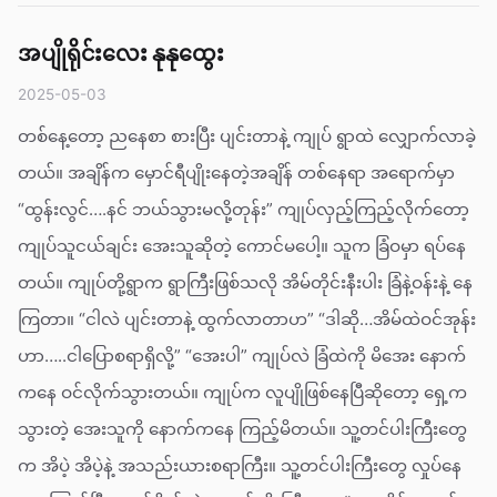
အပျိုရိုင်းလေး နုနုထွေး
2025-05-03
တစ်နေ့တော့ ညနေစာ စားပြီး ပျင်းတာနဲ့ ကျုပ် ရွာထဲ လျှောက်လာခဲ့
တယ်။ အချိန်က မှောင်ရီပျိုးနေတဲ့အချိန် တစ်နေရာ အရောက်မှာ
“ထွန်းလွင်….နင် ဘယ်သွားမလို့တုန်း” ကျုပ်လှည့်ကြည့်လိုက်တော့
ကျုပ်သူငယ်ချင်း အေးသူဆိုတဲ့ ကောင်မပေါ့။ သူက ခြံဝမှာ ရပ်နေ
တယ်။ ကျုပ်တို့ရွာက ရွာကြီးဖြစ်သလို အိမ်တိုင်းနီးပါး ခြံနဲ့ဝန်းနဲ့ နေ
ကြတာ။ “ငါလဲ ပျင်းတာနဲ့ ထွက်လာတာဟ” “ဒါဆို…အိမ်ထဲဝင်အုန်း
ဟာ…..ငါပြောစရာရှိလို့” “အေးပါ” ကျုပ်လဲ ခြံထဲကို မိအေး နောက်
ကနေ ဝင်လိုက်သွားတယ်။ ကျုပ်က လူပျိုဖြစ်နေပြီဆိုတော့ ရှေ့က
သွားတဲ့ အေးသူကို နောက်ကနေ ကြည့်မိတယ်။ သူ့တင်ပါးကြီးတွေ
က အိပဲ့ အိပဲ့နဲ့ အသည်းယားစရာကြီး။ သူ့တင်ပါးကြီးတွေ လှုပ်နေ