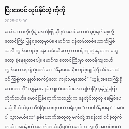
ပြီးအောင် လုပ်နိုင်တဲ့ ကိုကို
2025-05-09
အော်.. ဘာလိုလိုနဲ့ မနက်ဖြန်ဆိုရင် မောင်တောင် ခွင့်ရက်စေ့လို့
တောင်ကြီး ပြန်ရတော့မှာပဲ။ မောင်က ဝန်ထမ်းတစ်ယောက်ဖြစ်
သလို ကျွန်မလည်း ဝန်းထမ်းဆိုတော့ တာဝန်ကျတဲ့နေရာက မတူ
တော့ ခွဲနေရတာပေါ့။ မောင်က တောင်ကြီးမှာ တာဝန်ကျတယ်
ကျွန်မက နေပြည်တော်မှာ။ “မိန်းမရေ မိုးလည်းချုပ်ပြီ အိပ်ယာထဲ
ဝင်ကြစို့ကွာ နှုတ်ဆက်ပွဲလေး ကျင်းပရအောင်” “ဟွန့် အစောကြီးရှိ
သေးတာကို” ကျွန်မလည်း မျက်စောင်းလေး ချိတ်ပြီး မူနွဲ့နွဲ့ပြော
လိုက်တယ်။ မောင်ပြန်ရောက်ကတည်းက နေတိုင်းလိုလို နေဖြစ်ပေ
မယ့် စိတ်ထဲမှာ သိပ်ပြီးအားရတယ် မရှိဘူး။ “လာပါ မိန်းမရာ” “အင်း
ပါ သွားမယ်လေ” နှစ်ယောက်အတူတူ ဖက်လို့ အခန်းထဲ ဝင်ခဲ့လိုက်
တယ်။ အခန်းထဲ ရောက်တယ်ဆိုရင်ပဲ မောင်က လူကို အတင်းဖက်