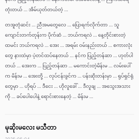
တုံးတယ် … အိမ်ယုတ်တယ်တဲ့ …
တအူတုံဆင်း … ညီအမတွေလေ … ပြောရက်လိုက်တာ … သူ
ကျောင်းတက်တုန်းက ပိုက်ဆံ … ဘယ်ကရလဲ … နေ့တိုင်းစားတဲ့
ထမင်း ဘယ်ကရလဲ … အေး … အရမ်း ဝမ်းနည်းတယ် … စကားလုံး
တွေ နားထဲမှာ ပဲ့တင်ထပ်နေတယ် … နင်က ပြည့်တန်ဆာ … ဟုတ်ပါ
တယ် … အေးက … ပြည့်တန်ဆာ … မကောင်းတဲ့မိန်းမ … လမ်းပေါ်
က မိန်းမ … အေးတို့ … လုပ်ငန်းခွင်က … ပန်းဆိုးတန်းမှာ … ရုပ်ရှင်ရုံ
တွေမှာ … ဟိုရပ် … ဒီငေး … ဟိုလူခေါ် … ဒီလူချ … အသွေးအသား
ကို … ခပ်ပေါပေါနဲ့ ရောင်းစားနေတဲ့ … မိန်းမ …
မုဆိုးမလေး မသီတာ
2025-05-04