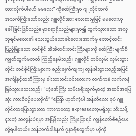
ထားလိုက်ပါမယ် မမလေး” ကိုဇော်ကြီးမှာ ဂျူလိုင်ထက်
အသက်ကြီးသော်လည်း ဂျူလိုင်အား လေးစားမှုဖြင့် မမလေးဟု
ခေါ်ခြင်းဖြစ်သည်။ မှာစရာရှိသည်များမှာ၍ ထွက်သွားသော အလှ
ဘုရင်မလေး၏ သေးသွယ်သောခါးလေးအောက်မှ တောင့်တင်း
ပြည့်ဖြိုးသော တင်စိုင် အိအိတင်းတင်းကြီးများကို ဇော်ကြီး မျက်စိ
ကျွတ်ထွက်မတတ် ကြည့်နေမိသည်။ ဂျူလိုင် တစ်လှမ်း လှမ်းသွား
တိုင်း တင်စိုင်ကြီးများက စည်းချက်ကျကျ တုန်ခါသွားသည့်အပြင်
အင်္ကျီနှင့်ထဘီကြားမှ ခါးသားဝင်းဝင်းလေးက လက်ကနဲ လက်ကနဲ
ဖြစ်သွားသေးသည်။ ”ဟဲ့ဇော်ကြီး သမီးခရီးထွက်မှာတဲ့ အဆင်အပြေ
ဆုံး ကားစီစဉ်ပေးလိုက်” ”သြော် ဟုတ်ကဲ့ပါ အန်တီလေး ခုပဲ ဂျူ
လိုင်လာပြောသွားတာ ကားကတော့ expressတော့မရှိဘူး သီးသန့်
ငှားတဲ့ ဆလွန်းပဲရမှာ အပြန်လည်း ကြိုပြောရင် ကျွန်တော်စီစဉ်ပေး
လို့ရပါတယ်။ သန်ဘက်ခါနံနက် ၇နာရီစထွက်မှာ ဟိုကို