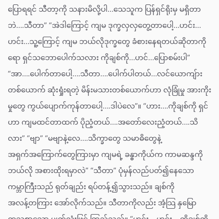
ပြောရရင် သီတာ့ကို သနားမိလို့ပါ…သေသူက ပြန်ရှင်ရိုးမှ မရှိတာ
ဘဲ….သီတာ” “အဲဒါကြောင့် ကျမ ဒုက္ခလှလှတွေ့တာပေါ့…ဟင်း…
ဟင်း…သူ့ကြောင့် ကျမ ဘယ်လိုဒုက္ခတွေ ခံစားနေရတယ်ဆိုတာကို
ရော ရှင်သဘောပေါက်သလား ကိုချစ်ကို…ဟင်…ပြောစမ်းပါ”
“အာ….ပေါက်တာပေါ့….သီတာ….ပေါက်ပါတယ်…လင်ယောကျ်ား
တစ်ယောက် ဆုံးရှုံးရတဲ့ မိန်းမသားတစ်ယောက်ဟာ လုံခြုံမှု အားကိုး
မှုတွေ ကွယ်ပျောက်ကုန်တာပေါ့….ဒါပဲလေ”။ “ဟား….ကိုချစ်ကို ရှင်
ဟာ ကျမထင်တာထက် ပိုညံ့တယ်….အတော်လေးညံ့တယ်….သိ
လား” “ဗျာ” “မဗျာနဲ့လေ….သိက္ခာတွေ သမာဓိတွေနဲ့
အရှက်အကြောက်တွေကြားမှာ ကျမရဲ့ ခန္ဓာကိုယ်က ကာမဆန္ဒကို
ဘယ်လို အစားထိုးရမှာလဲ” “သီတာ” ပုံမှန်လည်ပတ်၍နေသော
ကမ္ဘာကြီးသည် ရုတ်ချည်း ရပ်တန့်၍သွားသည်။ ချစ်ကို
အလန့်တကြား အော်လိုက်သည်။ သီတာကိုလည်း အံ့သြ နှမြော
တသစွာသော မျက်လုံးဖြင့် ကြည့်သည်။ “ဟင်း….ဟင်း….ကိုချစ်ကို