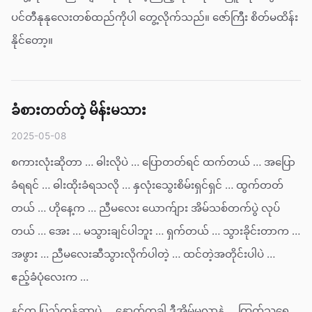
ပင်တီနုနုလေးတစ်ထည်ကိုပါ တွေ့လိုက်သည်။ ဇော်ကြီး စိတ်မထိန်း
နိုင်တော့။
ခံစားတတ်တဲ့ မိန်းမသား
2025-05-08
စကားလုံးဆိုတာ … ဓါးလိုပဲ … ပြောတတ်ရင် ထက်တယ် … အပြော
ခံရရင် … ဓါးထိုးခံရသလို … နှလုံးသွေးစိမ်းရှင်ရှင် … ထွက်တတ်
တယ် … ဟိုနေ့က … ညီမလေး ယောက်ျား အိမ်သစ်တက်ပွဲ လုပ်
တယ် … အေး … မသွားချင်ပါဘူး … ရှက်တယ် … သွားခိုင်းတာက …
အဖွား … ညီမလေးဆီသွားလိုက်ပါတဲ့ … ထင်တဲ့အတိုင်းပါပဲ …
ဧည့်ခံပုံလေးက …
နင်က ပြည့်တန်ဆာပဲ … နောက်တခါ ဒီအိမ်မလာနဲ့ … ကြက်သရေ