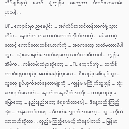
သိပ်ချစ်ရတဲ့ … မောင် … နဲ့ ကျွန်မ … စတွေ့တာ … ဒီအင်းယားလမ်း
မှာပေါ့ …
UFL ကျောင်းမှာ ညနေပိုင်း … အင်္ဂလိပ်စာသင်တန်းတက်ဖို့ သွား
တိုင်း … နောက်က တကောက်ကောက်လိုက်လာတဲ့ … ခပ်တောင့်
တောင့် ကောင်လေးတစ်ယောက်ကို … အစကတော့ သတိမထားမိပါ
ဘူး … သုံးလေးရက်လောက်နေတော့ သတိထားမိတာပါ … ကျွန်မ
အိမ်က … ကန်လမ်းထဲမှာဆိုတော့ … UFL ကျောင်းကို … ဘက်စ်
ကားစီးရမှာလည်း အဆင်မပြေဘူးလေ … စီးလည်း မစီးချင်ဘူး …
လူတွေ ရှုပ်ယှက်ခတ်နေတာမျိုးကို … ကျွန်မ မကြိုက်ဘူးရှင့် … သုံး
လေးရက်လောက် … နောက်ကနေလိုက်လာပြီး … ဘာမှလည်း မ
ပြောတော့ … နည်းနည်းတော့ ခံရခက်တာပေါ့ … ဒီနေ့လည်းကြည့်
အုံး … ကန်ဘောင်ကနေ … ဒီဘက်လျှောက်လာတော့ … သူ … လိုက်
လာတယ်ဆိုတာ … လှည့်မကြည့်ပေမယ့် သိနေပါတယ် … မြန်မာ