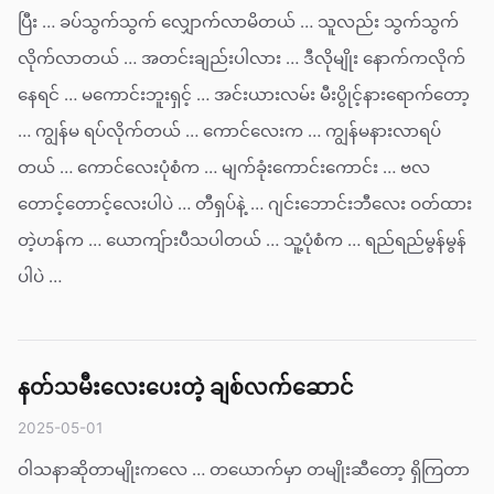
ပြီး … ခပ်သွက်သွက် လျှောက်လာမိတယ် … သူလည်း သွက်သွက်
လိုက်လာတယ် … အတင်းချည်းပါလား … ဒီလိုမျိုး နောက်ကလိုက်
နေရင် … မကောင်းဘူးရှင့် … အင်းယားလမ်း မီးပွိုင့်နားရောက်တော့
… ကျွန်မ ရပ်လိုက်တယ် … ကောင်လေးက … ကျွန်မနားလာရပ်
တယ် … ကောင်လေးပုံစံက … မျက်ခုံးကောင်းကောင်း … ဗလ
တောင့်တောင့်လေးပါပဲ … တီရှပ်နဲ့ … ဂျင်းဘောင်းဘီလေး ဝတ်ထား
တဲ့ဟန်က … ယောကျ်ားပီသပါတယ် … သူ့ပုံစံက … ရည်ရည်မွန်မွန်
ပါပဲ …
နတ်သမီးလေးပေးတဲ့ ချစ်လက်ဆောင်
2025-05-01
ဝါသနာဆိုတာမျိုးကလေ … တယောက်မှာ တမျိုးဆီတော့ ရှိကြတာ