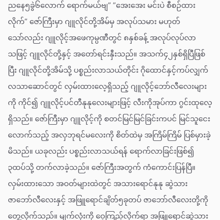
ညနေ၅ခွဲ၆လောက် ရောက်မယ်ဗျ” ”အေးအေး မင်းပဲ စီစဉ်ထား
လိုက်” ဇော်ကြီးမှာ ဂျူလိုင်တို့အိမ်မှ အလုပ်သမား မဟုတ်
သော်လည်း ဂျူလိုင့်အဖေကုမ္ပဏီတွင် ၈နှစ်ခန့် အလုပ်လုပ်လာ
သဖြင့် ဂျူလိုင်တို့နှင့် အတော်ရင်းနှီးသည်။ အသက်၄၂နှစ်ရှိပြီဖြစ်
ပြီး ဂျူလိုင်တို့အိမ်သို့ ပစ္စည်းလာသယ်တိုင်း ဂိုထောင်နှင့်ကပ်လျှက်
လသာဆောင်တွင် လှမ်းထားလေ့ရှိသည့် ဂျူလိုင့်ဘော်လီလေးများ
ကို ကိုင်၍ ဂျူလိုင့်ပင်တီနုနုလေးများဖြင့် လီးကိုအုပ်ကာ ဂွင်းထုလေ့
ရှိသည်။ ဇော်ကြီးမှာ ဂျူလိုင့်ကို စတင်မြင်မြင်ခြင်းကပင် မြင်သူငေး
လောက်သည့် အလှဘုရင်မလေးကို စိတ်ထဲမှ အကြိမ်ကြိမ် ပြစ်မှားခဲ့
မိသည်။ ယခုလည်း ပစ္စည်းလာသယ်ရန် ရောက်လာခြင်းဖြစ်၍
၃ထပ်သို့ တက်လာခဲ့သည်။ ဇော်ကြီးအတွက် ကံကောင်းပြန်ပြီ။
လှမ်းထားသော အဝတ်များထဲတွင် အသားရောင်နုနု ဆွဲသား
ဇာဘော်လီလေးနှင့် အဖြူရောင်ချိတ်၅ခုတပ် ဇာဘော်လီလေးတို့ကို
တွေ့လိုက်သည်။ မျက်လုံးကို ဝေ့ကြည့်လိုက်ရာ အဖြူရောင်ဆွဲသား