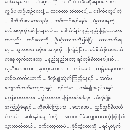
ဆန်ဆန်လေး … ရင်စေ့အင်္ကျီ … ပါတိတ်ထမီအနီရောင်လေးက …
ကျွန်မ ယဉ်ယဉ်လေးနဲ့ … လှစေတာ သိတာပေါ့ … ဒေါက်တွေပါတဲ့
… ပါတိတ်လေးကလည်း … တင်းတင်းရင်းရင်း … ဖွံ့ကားနေတဲ့ …
တင်အလှကို ဖော်ပြနေမှာပဲ ….. ဒေါက်ဖိနပ် နည်းနည်းမြင့်တာလေး
ကလည်း … တင်လေးကို … ပိုပင့်ထားသလိုဖြစ်ပြီး … ကားတက်နေ
တဲ့ … ကျွန်မနောက်ပိုင်း အလှကို … ကြည့်ပြီး … ခပ်စိုက်စိုက်နောက်
ကနေ လိုက်လာတော့ … နည်းနည်းတော့ ရင်တုန်မိတာပေါ့နော် …
လူဆိုးလေးလား … နှာဘူးလေးလား … တစ်ခုခုပဲ … ကျွန်မနောက်က
တစ်ယောက်ယောက် … ဒီလိုမျိုးလိုက်ကြည့်နေရင် … ဆက်မ
လျှောက်တတ်တော့ဘူးရှင့် … ရင်ထဲမှာ … တစ်မျိုးချည်းပဲရှင် …
ကြောက်တာလား … ရွံ့တာလား ပြောတတ်ပါဘူး … ဒီလိုမျိုး
အကြည့်ခံရရင် … ဟိုပေါင်ကြားက … ခဏခဏ … ညှစ်ညှစ်မိတတ်
ပါတယ် … ပေါင်နှစ်ချောင်းကို … အတင်းလိမ်လျှောက်သလို ဖြစ်ဖြစ်
သွားတတ်တယ် … ခက်တော့တာပဲ … ဖိုင်တွဲလေးကို … ရင်မှာပိုက်