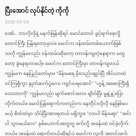
ပြီးအောင် လုပ်နိုင်တဲ့ ကိုကို
2025-05-09
အော်.. ဘာလိုလိုနဲ့ မနက်ဖြန်ဆိုရင် မောင်တောင် ခွင့်ရက်စေ့လို့
တောင်ကြီး ပြန်ရတော့မှာပဲ။ မောင်က ဝန်ထမ်းတစ်ယောက်ဖြစ်
သလို ကျွန်မလည်း ဝန်းထမ်းဆိုတော့ တာဝန်ကျတဲ့နေရာက မတူ
တော့ ခွဲနေရတာပေါ့။ မောင်က တောင်ကြီးမှာ တာဝန်ကျတယ်
ကျွန်မက နေပြည်တော်မှာ။ “မိန်းမရေ မိုးလည်းချုပ်ပြီ အိပ်ယာထဲ
ဝင်ကြစို့ကွာ နှုတ်ဆက်ပွဲလေး ကျင်းပရအောင်” “ဟွန့် အစောကြီးရှိ
သေးတာကို” ကျွန်မလည်း မျက်စောင်းလေး ချိတ်ပြီး မူနွဲ့နွဲ့ပြော
လိုက်တယ်။ မောင်ပြန်ရောက်ကတည်းက နေတိုင်းလိုလို နေဖြစ်ပေ
မယ့် စိတ်ထဲမှာ သိပ်ပြီးအားရတယ် မရှိဘူး။ “လာပါ မိန်းမရာ” “အင်း
ပါ သွားမယ်လေ” နှစ်ယောက်အတူတူ ဖက်လို့ အခန်းထဲ ဝင်ခဲ့လိုက်
တယ်။ အခန်းထဲ ရောက်တယ်ဆိုရင်ပဲ မောင်က လူကို အတင်းဖက်