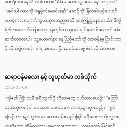
ပေးပြီး နားနေလိုက်ပါတယ်။ “မိန်းမ မောင်သွားမယ်နော် တာ့တာ”
“အင်းပါ ကားကို ဂရုစိုက်မောင်းနော်” မောင့်ကို ခြံတံခါးဖွင့်ပေးရင်
မောင့်ကား ပျောက်ကွယ်သွားသည်အထိ ငေးကြည့်နေမိတယ်။ ဒီလို
နဲ့ ၆လ‌လောက်ကြာတော့ ရန်ကုန်က သူငယ်ချင်းမတစ်ယောက် ဖုန်း
ဆက်လာတယ်။ သူ့ယောက်ျား နေပြည်တော်ကို တာဝန်နဲ့ပြောင်းတာ
မို့ လိုက်ပို့တာတဲ့။ ဒါနဲ့ အိမ်လာပြီး ထမင်းစားဖို့ ဖိတ်လိုက်တယ်။
ဆရာဝန်မလေး နှင့် လူယုတ်မာ တစ်သိုက်
2025-05-09
“ကိုဇော်ကြီး သမီးခရီးထွက်ဖို့ လိုတာတွေ ဝယ်ထားပေးဦး” ”သြော်
ဟုတ်ဟုတ်ကဲ့ပါ မမလေး၊ မမလေးက ဘာနဲ့သွားမှာလည်း” ”ရှင်
သြော် ကားနဲ့ပဲသွားရမှာ တောလမ်းလည်းဖြစ် ခရီးဝေးလည်းသွားရ
မှာဆိုတော့ အိမ်ကကား ယူမသွားတော့ဘူး” “ကျွန်တော် ပြင်ဆင်