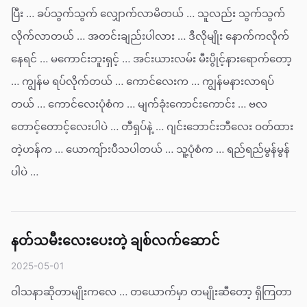
ပြီး … ခပ်သွက်သွက် လျှောက်လာမိတယ် … သူလည်း သွက်သွက်
လိုက်လာတယ် … အတင်းချည်းပါလား … ဒီလိုမျိုး နောက်ကလိုက်
နေရင် … မကောင်းဘူးရှင့် … အင်းယားလမ်း မီးပွိုင့်နားရောက်တော့
… ကျွန်မ ရပ်လိုက်တယ် … ကောင်လေးက … ကျွန်မနားလာရပ်
တယ် … ကောင်လေးပုံစံက … မျက်ခုံးကောင်းကောင်း … ဗလ
တောင့်တောင့်လေးပါပဲ … တီရှပ်နဲ့ … ဂျင်းဘောင်းဘီလေး ဝတ်ထား
တဲ့ဟန်က … ယောကျ်ားပီသပါတယ် … သူ့ပုံစံက … ရည်ရည်မွန်မွန်
ပါပဲ …
နတ်သမီးလေးပေးတဲ့ ချစ်လက်ဆောင်
2025-05-01
ဝါသနာဆိုတာမျိုးကလေ … တယောက်မှာ တမျိုးဆီတော့ ရှိကြတာ