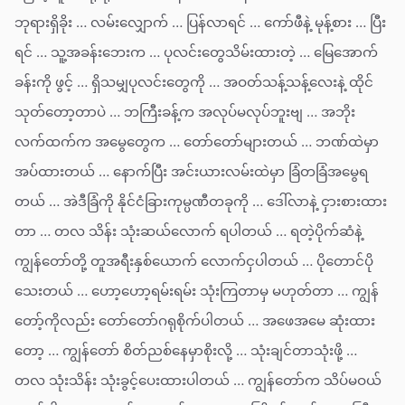
ဘုရားရှိခိုး … လမ်းလျှောက် … ပြန်လာရင် … ကော်ဖီနဲ့ မုန့်စား … ပြီး
ရင် … သူ့အခန်းဘေးက … ပုလင်းတွေသိမ်းထားတဲ့ … မြေအောက်
ခန်းကို ဖွင့် … ရှိသမျှပုလင်းတွေကို … အဝတ်သန့်သန့်လေးနဲ့ ထိုင်
သုတ်တော့တာပဲ … ဘကြီးခန့်က အလုပ်မလုပ်ဘူးဗျ … အဘိုး
လက်ထက်က အမွေတွေက … တော်တော်များတယ် … ဘဏ်ထဲမှာ
အပ်ထားတယ် … နောက်ပြီး အင်းယားလမ်းထဲမှာ ခြံတခြံအမွေရ
တယ် … အဲဒီခြံကို နိုင်ငံခြားကုမ္ပဏီတခုကို … ဒေါ်လာနဲ့ ငှားစားထား
တာ … တလ သိန်း သုံးဆယ်လောက် ရပါတယ် … ရတဲ့ပိုက်ဆံနဲ့
ကျွန်တော်တို့ တူအရီးနှစ်ယောက် လောက်ငှပါတယ် … ပိုတောင်ပို
သေးတယ် … ဟော့ဟော့ရမ်းရမ်း သုံးကြတာမှ မဟုတ်တာ … ကျွန်
တော့်ကိုလည်း တော်တော်ဂရုစိုက်ပါတယ် … အဖေအမေ ဆုံးထား
တော့ … ကျွန်တော် စိတ်ညစ်နေမှာစိုးလို့ … သုံးချင်တာသုံးဖို့ …
တလ သုံးသိန်း သုံးခွင့်ပေးထားပါတယ် … ကျွန်တော်က သိပ်မဝယ်