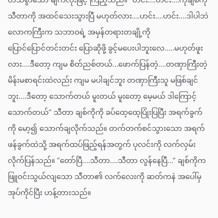
သီတာကို အထင်သေးသွားပြီ မဟုတ်လား….ဟင်း….ဟင်း….ဒါပါဘဲ
လောကကြီးက သဘာဝရဲ့ အမှန်တရားတချို့ကို
ပြောင်ပြောင်တင်းတင်း ပြောဆိုဖို့ ခွင့်မပေးပါဘူးလေ…..မဟုတ်ဖူး
လား….ဒီတော့ ကျမ စိတ်ညစ်တယ်…ဖောက်ပြန်တဲ့….တဏှာကြီးတဲ့
မိန်းမစာရင်းထဲလည်း ကျမ မပါချင်ဘူး တဏှာကြီးသူ မဖြစ်ချင်
ဘူး….ဒီတော့ သောက်တယ် မူးတယ် မူးတော့ မေ့မယ် ဒါကြောင့်
သောက်တယ်” သီတာ ချစ်ကိုကို ခပ်ထေ့ထေ့ပြုံးပြပြီး အရက်ခွက်
ကို မော့၍ သောက်ချလိုက်သည်။ တက်တက်စင်သွားသော အရက်
ဖန်ခွက်ထဲသို့ အရက်ထပ်ဖြည့်ရန်အတွက် ပုလင်းကို လက်လှမ်း
လိုက်ပြန်သည်။ “တော်ပြီ….သီတာ….သီတာ လွန်နေပြီ…” ချစ်ကိုက
ဖြူဝင်းသွယ်လျသော သီတာ၏ လက်လေးကို ဆတ်ကနဲ အပေါ်မှ
အုပ်ကိုင်ပြီး ဟန့်တားသည်။