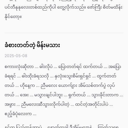
ပင်တီနုနုလေးတစ်ထည်ကိုပါ တွေ့လိုက်သည်။ ဇော်ကြီး စိတ်မထိန်း
နိုင်တော့။
ခံစားတတ်တဲ့ မိန်းမသား
2025-05-08
စကားလုံးဆိုတာ … ဓါးလိုပဲ … ပြောတတ်ရင် ထက်တယ် … အပြော
ခံရရင် … ဓါးထိုးခံရသလို … နှလုံးသွေးစိမ်းရှင်ရှင် … ထွက်တတ်
တယ် … ဟိုနေ့က … ညီမလေး ယောက်ျား အိမ်သစ်တက်ပွဲ လုပ်
တယ် … အေး … မသွားချင်ပါဘူး … ရှက်တယ် … သွားခိုင်းတာက …
အဖွား … ညီမလေးဆီသွားလိုက်ပါတဲ့ … ထင်တဲ့အတိုင်းပါပဲ …
ဧည့်ခံပုံလေးက …
နင်က ပြည့်တန်ဆာပဲ … နောက်တခါ ဒီအိမ်မလာနဲ့ … ကြက်သရေ