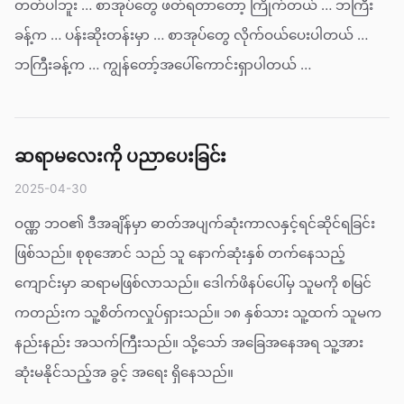
တတ်ပါဘူး … စာအုပ်တွေ ဖတ်ရတာတော့ ကြိုက်တယ် … ဘကြီး
ခန့်က … ပန်းဆိုးတန်းမှာ … စာအုပ်တွေ လိုက်ဝယ်ပေးပါတယ် …
ဘကြီးခန့်က … ကျွန်တော့်အပေါ်ကောင်းရှာပါတယ် …
ဆရာမလေးကို ပညာပေးခြင်း
2025-04-30
ဝဏ္ဏ ဘဝ၏ ဒီအချိန်မှာ ဓာတ်အပျက်ဆုံးကာလနှင့်ရင်ဆိုင်ရခြင်း
ဖြစ်သည်။ စုစုအောင် သည် သူ နောက်ဆုံးနှစ် တက်နေသည့်
ကျောင်းမှာ ဆရာမဖြစ်လာသည်။ ဒေါက်ဖိနပ်ပေါ်မှ သူမကို စမြင်
ကတည်းက သူ့စိတ်ကလှုပ်ရှားသည်။ ၁၈ နှစ်သား သူ့ထက် သူမက
နည်းနည်း အသက်ကြီးသည်။ သို့သော် အခြေအနေအရ သူ့အား
ဆုံးမနိုင်သည့်အ ခွင့် အရေး ရှိနေသည်။