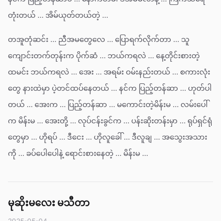
တုံးတယ် … အိမ်ယုတ်တယ်တဲ့ …
တအူတုံဆင်း … ညီအမတွေလေ … ပြောရက်လိုက်တာ … သူ
ကျောင်းတက်တုန်းက ပိုက်ဆံ … ဘယ်ကရလဲ … နေ့တိုင်းစားတဲ့
ထမင်း ဘယ်ကရလဲ … အေး … အရမ်း ဝမ်းနည်းတယ် … စကားလုံး
တွေ နားထဲမှာ ပဲ့တင်ထပ်နေတယ် … နင်က ပြည့်တန်ဆာ … ဟုတ်ပါ
တယ် … အေးက … ပြည့်တန်ဆာ … မကောင်းတဲ့မိန်းမ … လမ်းပေါ်
က မိန်းမ … အေးတို့ … လုပ်ငန်းခွင်က … ပန်းဆိုးတန်းမှာ … ရုပ်ရှင်ရုံ
တွေမှာ … ဟိုရပ် … ဒီငေး … ဟိုလူခေါ် … ဒီလူချ … အသွေးအသား
ကို … ခပ်ပေါပေါနဲ့ ရောင်းစားနေတဲ့ … မိန်းမ …
မုဆိုးမလေး မသီတာ
2025-05-04