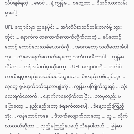
သိပ်ချစ်ရတဲ့ … မောင် … နဲ့ ကျွန်မ … စတွေ့တာ … ဒီအင်းယားလမ်း
မှာပေါ့ …
UFL ကျောင်းမှာ ညနေပိုင်း … အင်္ဂလိပ်စာသင်တန်းတက်ဖို့ သွား
တိုင်း … နောက်က တကောက်ကောက်လိုက်လာတဲ့ … ခပ်တောင့်
တောင့် ကောင်လေးတစ်ယောက်ကို … အစကတော့ သတိမထားမိပါ
ဘူး … သုံးလေးရက်လောက်နေတော့ သတိထားမိတာပါ … ကျွန်မ
အိမ်က … ကန်လမ်းထဲမှာဆိုတော့ … UFL ကျောင်းကို … ဘက်စ်
ကားစီးရမှာလည်း အဆင်မပြေဘူးလေ … စီးလည်း မစီးချင်ဘူး …
လူတွေ ရှုပ်ယှက်ခတ်နေတာမျိုးကို … ကျွန်မ မကြိုက်ဘူးရှင့် … သုံး
လေးရက်လောက် … နောက်ကနေလိုက်လာပြီး … ဘာမှလည်း မ
ပြောတော့ … နည်းနည်းတော့ ခံရခက်တာပေါ့ … ဒီနေ့လည်းကြည့်
အုံး … ကန်ဘောင်ကနေ … ဒီဘက်လျှောက်လာတော့ … သူ … လိုက်
လာတယ်ဆိုတာ … လှည့်မကြည့်ပေမယ့် သိနေပါတယ် … မြန်မာ