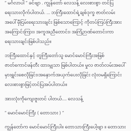
“ မင်္ဂလာပါ ” ခင်ဗျာ . ကျွန်တော် လေသန့် လေးစားစွာ တင်ပြ
ရေးသားလိုက်ပါတယ်. … ဘကြီးထောင်ရဲ့ချစ်ဒုက္ခ ဇာတ်လမ်း
အပေါ် မှီငြမ်းရေးသားချင်း ဖြစ်သောကြောင့် ကိုတပ်ကြပ်ကြီးအား
အကြောင်းကြား၊ အကူအညီတောင်း၊ အကြံဉာဏ်တောင်းကာ
ရေးသားချင်းဖြစ်ပါသည်။
ဘကြီးထောင်နှင့် တူကြီးတော်သူ မောင်မောင်ကြီးအဖြစ်
ဇာတ်ကောင်ဖန်တီး ထားမျှသာ ဖြစ်ပါတယ်။ မှုလ ဇာတ်လမ်းအပေါ်
မှားရွင်းစေလိုခြင်း၊အနှောက်အယှက်ပေးလိုခြင်း လုံးဝမရှိကြောင်း
လေးစားစွာဖြင့်တင်ပြအပ်ပါတယ်။
အားလုံးကိုကျေးဇူးတင် ပါတယ်…. လေသန့်
“ မောင်မောင်ကြီး ( တောသား ) ”
ကျွန်တော်က မောင်မောင်ကြီးပါ။ တောသားကြီးပေါ့ဗျာ ။ တောသား