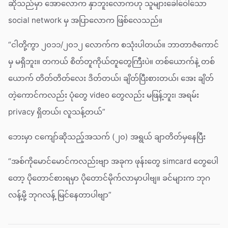
ဆိုသည်မှာ အောလောက နှာဘူးလောကဟု သူများခေါ်ဝေါ်သော
social network မှ အပြာလောက ဖြစ်လေသည်။
“ငါတို့ကွာ ၂၀၁၁/၂၀၁၂ လောက်က စသုံးပါတယ်။ ဘာတာဇံကောင်
မှ မရှိဘူး။ တကယ် စိတ်တူကိုယ်တူတွေကြီးပဲ။ တစ်ယောက်နဲ့ တစ်
ယောက် တိတ်တိတ်လေး ဒိတ်တယ်၊ ချိတ်ပြီးစားတယ်၊ အေး ချိတ်
တဲ့ကောင်ကလည်း ပုံတွေ video တွေလည်း မဖြန့်ဘူး၊ အရမ်း
privacy ရှိတယ်၊ လူသန့်တယ်”
ဘေးမှာ ငကျော်ဆိုသည့်အသက် (၂၀) အရွယ် ချာတိတ်မှနေပြီး
“အစ်ကိုမောင်မောင်ကလည်းဗျာ အခုက ဖုန်းတွေ simcard တွေပေါ
တော့ ပိုတောင်စားရမှာ ပိုတောင်မိုက်လာမှာပါဗျ။ ခင်များက ဘုဂ
လန့်မို့ ဘုဂလန့် မြင်နေတာပါဗျာ”