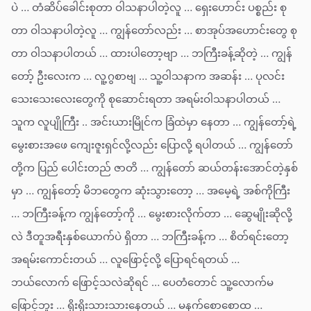
ပဲ … တံဆိပ်ခေါင်းစုတာ ဝါသနာပါတဲ့လူ … ရှေးဟောင်း ပစ္စည်း စု
တာ ဝါသနာပါတဲ့လူ … ကျွန်တော်လည်း … စာအုပ်အဟောင်းတွေ စု
တာ ဝါသနာပါတယ် … ထားပါတော့ဗျာ … ဘကြီးခန့်ဆိုတဲ့ … ကျွန်
တော့် ဦးလေးက … လူ့ဂွစာဗျ … သူ့ဝါသနာက အဆန်း … ပုလင်း
သေးသေးလေးတွေကို စုဆောင်းရတာ အရမ်းဝါသနာပါတယ် …
သူက လူပျိုကြီး .. အင်းယားမြိုင်က ခြံထဲမှာ နေတာ … ကျွန်တော့်ရဲ့
မွေးစားအဖေ ကျေးဇူးရှင်လို့လည်း ပြောလို့ ရပါတယ် … ကျွန်တော်
တို့က ပြည် ပေါင်းတည် ဇာတိ … ကျွန်တော် ဆယ်တန်းအောင်တဲ့နှစ်
မှာ … ကျွန်တော့် မိဘတွေက ဆုံးသွားတော့ … အမေ့ရဲ့ အစ်ကိုကြီး
… ဘကြီးခန့်က ကျွန်တော့်ကို … မွေးစားလိုက်တာ … ဆွေမျိုးဆိုလို့
လဲ ဒီတူအရီးနှစ်ယောက်ပဲ ရှိတာ … ဘကြီးခန့်က … စိတ်ရင်းတော့
အရမ်းကောင်းတယ် … လူဖြောင့်လို့ ပြောရင်ရတယ် …
ဘယ်လောက် ဖြောင့်သလဲဆိုရင် … ပေတံတောင် သူ့လောက်မ
ဖြောင့်ဘူး … ရိုးရိုးသားသားနေတယ် … မနက်စောစောထ …