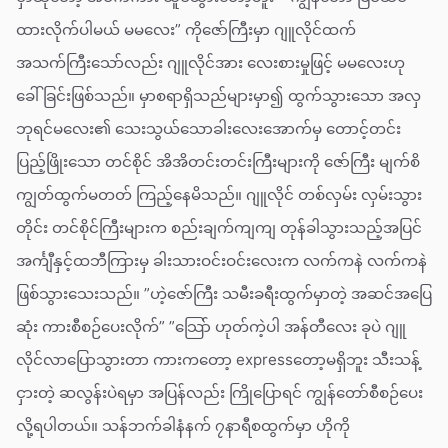
ထားလိုက်ပါမယ် မမလေး” ကိုဇော်ကြီးမှာ ဂျူလိုင်ထက်
အသက်ကြီးသော်လည်း ဂျူလိုင်အား လေးစားမှုဖြင့် မမလေးဟု
ခေါ်ခြင်းဖြစ်သည်။ မှာစရာရှိသည်များမှာ၍ ထွက်သွားသော အလှ
ဘုရင်မလေး၏ သေးသွယ်သောခါးလေးအောက်မှ တောင့်တင်း
ပြည့်ဖြိုးသော တင်စိုင် အိအိတင်းတင်းကြီးများကို ဇော်ကြီး မျက်စိ
ကျွတ်ထွက်မတတ် ကြည့်နေမိသည်။ ဂျူလိုင် တစ်လှမ်း လှမ်းသွား
တိုင်း တင်စိုင်ကြီးများက စည်းချက်ကျကျ တုန်ခါသွားသည့်အပြင်
အင်္ကျီနှင့်ထဘီကြားမှ ခါးသားဝင်းဝင်းလေးက လက်ကနဲ လက်ကနဲ
ဖြစ်သွားသေးသည်။ ”ဟဲ့ဇော်ကြီး သမီးခရီးထွက်မှာတဲ့ အဆင်အပြေ
ဆုံး ကားစီစဉ်ပေးလိုက်” ”သြော် ဟုတ်ကဲ့ပါ အန်တီလေး ခုပဲ ဂျူ
လိုင်လာပြောသွားတာ ကားကတော့ expressတော့မရှိဘူး သီးသန့်
ငှားတဲ့ ဆလွန်းပဲရမှာ အပြန်လည်း ကြိုပြောရင် ကျွန်တော်စီစဉ်ပေး
လို့ရပါတယ်။ သန်ဘက်ခါနံနက် ၇နာရီစထွက်မှာ ဟိုကို