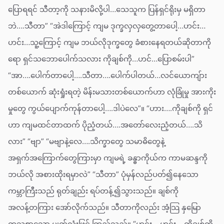
ပြောရရင် သီတာ့ကို သနားမိလို့ပါ…သေသူက ပြန်ရှင်ရိုးမှ မရှိတာ
ဘဲ….သီတာ” “အဲဒါကြောင့် ကျမ ဒုက္ခလှလှတွေ့တာပေါ့…ဟင်း…
ဟင်း…သူ့ကြောင့် ကျမ ဘယ်လိုဒုက္ခတွေ ခံစားနေရတယ်ဆိုတာကို
ရော ရှင်သဘောပေါက်သလား ကိုချစ်ကို…ဟင်…ပြောစမ်းပါ”
“အာ….ပေါက်တာပေါ့….သီတာ….ပေါက်ပါတယ်…လင်ယောကျ်ား
တစ်ယောက် ဆုံးရှုံးရတဲ့ မိန်းမသားတစ်ယောက်ဟာ လုံခြုံမှု အားကိုး
မှုတွေ ကွယ်ပျောက်ကုန်တာပေါ့….ဒါပဲလေ”။ “ဟား….ကိုချစ်ကို ရှင်
ဟာ ကျမထင်တာထက် ပိုညံ့တယ်….အတော်လေးညံ့တယ်….သိ
လား” “ဗျာ” “မဗျာနဲ့လေ….သိက္ခာတွေ သမာဓိတွေနဲ့
အရှက်အကြောက်တွေကြားမှာ ကျမရဲ့ ခန္ဓာကိုယ်က ကာမဆန္ဒကို
ဘယ်လို အစားထိုးရမှာလဲ” “သီတာ” ပုံမှန်လည်ပတ်၍နေသော
ကမ္ဘာကြီးသည် ရုတ်ချည်း ရပ်တန့်၍သွားသည်။ ချစ်ကို
အလန့်တကြား အော်လိုက်သည်။ သီတာကိုလည်း အံ့သြ နှမြော
တသစွာသော မျက်လုံးဖြင့် ကြည့်သည်။ “ဟင်း….ဟင်း….ကိုချစ်ကို