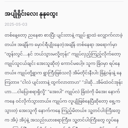
အပျိုရိုင်းလေး နုနုထွေး
2025-05-03
တစ်နေ့တော့ ညနေစာ စားပြီး ပျင်းတာနဲ့ ကျုပ် ရွာထဲ လျှောက်လာခဲ့
တယ်။ အချိန်က မှောင်ရီပျိုးနေတဲ့အချိန် တစ်နေရာ အရောက်မှာ
“ထွန်းလွင်….နင် ဘယ်သွားမလို့တုန်း” ကျုပ်လှည့်ကြည့်လိုက်တော့
ကျုပ်သူငယ်ချင်း အေးသူဆိုတဲ့ ကောင်မပေါ့။ သူက ခြံဝမှာ ရပ်နေ
တယ်။ ကျုပ်တို့ရွာက ရွာကြီးဖြစ်သလို အိမ်တိုင်းနီးပါး ခြံနဲ့ဝန်းနဲ့ နေ
ကြတာ။ “ငါလဲ ပျင်းတာနဲ့ ထွက်လာတာဟ” “ဒါဆို…အိမ်ထဲဝင်အုန်း
ဟာ…..ငါပြောစရာရှိလို့” “အေးပါ” ကျုပ်လဲ ခြံထဲကို မိအေး နောက်
ကနေ ဝင်လိုက်သွားတယ်။ ကျုပ်က လူပျိုဖြစ်နေပြီဆိုတော့ ရှေ့က
သွားတဲ့ အေးသူကို နောက်ကနေ ကြည့်မိတယ်။ သူ့တင်ပါးကြီးတွေ
က အိပဲ့ အိပဲ့နဲ့ အသည်းယားစရာကြီး။ သူ့တင်ပါးကြီးတွေ လှုပ်နေ