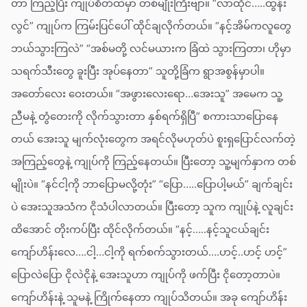
တာ ကြည့်ပြီး ကျုပ်စိတ်ထဲမှာ တစ်မျိုးကြီးဗျာ။ “လာထိုင်…..ထွန်း
လွင်” ကျုပ်က ကြမ်းပြင်ပေါ် ထိုင်ချလိုက်တယ်။ “နင့်အိမ်ကလူတွေ
ဘယ်သွားကြလဲ” “အစ်မတို့ လင်မယားက ခြံထဲ သွားကြတာ၊ ဟိုမှာ
သရက်သီးတွေ ခူးပြီး အုပ်နေတာ” သူတို့ခြံက ရွာအစွန်မှာပါ။
အတော်လေး ဝေးတယ်။ “အဖွားလေးရော…အေးသူ” အမေက သူ့
ညီမနဲ့ တွံတေးကို လိုက်သွားတာ နှစ်ရက်ရှိပြီ” စကားသာပြောနေ
တယ် အေးသူ မျက်လုံးတွေက အရင်လိုမဟုတ်ပဲ စူးရှပြောင်လက်တဲ့
အကြည့်တွေနဲ့ ကျုပ်ကို ကြည့်နေတယ်။ ပြီးတော့ သူ့မျက်နှာက တစ်
မျိုးပဲ။ “နင်ငါ့ကို ဘာပြောမလို့တုံး” “ပြော…..ပြောပါ့မယ်” ချက်ချင်း
ပဲ အေးသူအသံက ငိုသံပါလာတယ်။ ပြီးတော့ သူက ကျုပ်နဲ့ လူချင်း
ထိအောင် တိုးကပ်ပြီး ထိုင်လိုက်တယ်။ “နင့်…..နင့်သူငယ်ချင်း
ကျော်ဟိန်းလေ….ငါ့…ငါ့ကို ရက်စက်သွားတယ်….ဟင့်..ဟင့် ဟင့်”
ပြောလဲပြော ငိုလဲငိုနဲ့ အေးသူဟာ ကျုပ်ကို ဖက်ပြီး ငိုတော့တာပဲ။
ကျော်ဟိန်းနဲ့ သူမနဲ့ ကြိုက်နေတာ ကျုပ်သိတယ်။ အခု ကျော်ဟိန်း