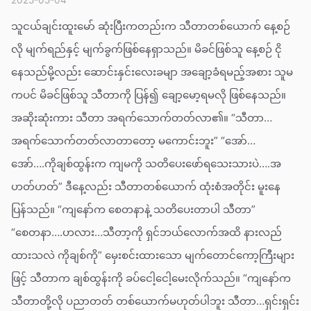
သူငယ်ချင်းထူးမော် ဆုံးပြီးကတည်းက သီတာတစ်ယောက် နေ့စဉ်
လို မျက်ရည်နှင့် မျက်ခွက်ဖြစ်နေရှာသည်။ မိခင်ဖြစ်သူ နေ့စဉ် ငို
နေသည်မို့လည်း ဆောင်းနှင်းလေးခမျာ အချော့ခံရမည့်အစား သူမ
ကပင် မိခင်ဖြစ်သူ သီတာကို ပြန်၍ ချော့မော့ရမလို ဖြစ်နေသည်။
အဆိုးဆုံးကား သီတာ အရက်သောက်တတ်လာ၏။ “သီတာ…
အရက်သောက်တတ်လာတာတော့ မကောင်းဘူး” “အော်…
အော်….ကိုချစ်ထွန်းက ကျမကို သတိပေးဖော်ရသေးသားပဲ….အ
ဟတ်ဟတ်” ဒီနေ့လည်း သီတာတစ်ယောက် ထုံးစံအတိုင်း မူးနေ
ပြန်သည်။ “ကျနော်က စေတနာနဲ့ သတိပေးတာပါ သီတာ”
“စေတနာ….ဟလား…သီတာ့ကို ရှင်ဘယ်လောက်အထိ နားလည်
ထားသလဲ ကိုချစ်ကို” မှေးစင်းထားသော မျက်တောင်ကော့ကြီးများ
ဖြင့် သီတာက ချစ်ထွန်းကို ခပ်ငေါ့ငေါ့မေးလိုက်သည်။ “ကျနော်က
သီတာတို့လို ပညာတတ် တစ်ယောက်မဟုတ်ပါဘူး သီတာ…ရှင်းရှင်း