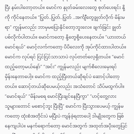
ပြီး နမ်းပါတော့တယ်။ မောင်က နှုတ်ခမ်းလေးတွေ စုတ်ပေးရင်း နို့
ကို ကိုင်နေတယ်။ “ပြွတ်..ပြွတ်..ပြွတ် ..အင်္ကျီတွေချွတ်လိုက် မိန်းမ
ရာ” ကျွန်မလည်း ဘာမှမပြောနိုင်တော့ဘူးလေ။ ချက်ခြင်း ချွတ်
ပစ်လိုက်ပါတယ်။ မောင်ကတော့ နို့တွေစို့ပေးနေတယ်။ “ယားတယ်
မောင်ရယ်” မောင့်လက်ကတော့ ပိပိလေးကို အုပ်ကိုင်ထားပါတယ်။
မောင်က လုပ်ရင် ငြင်ငြင်သာသာပဲ လုပ်တတ်လေ့ရှိတယ်။ “မောင်
ထည့်တော့မယ်နော်” “အင်း” ကျွန်မလည်း မျက်စိလေးမှေးရင်
မှိန်းနေတာပေါ့။ မောင်က ထည့်ပြီးတယ်ဆိုရင်ပဲ ဆောင့်ပါတော့
တယ်။ ဆောင့်တယ်ဆိုပေမယ့်လည်း အသံတောင် သိပ်မထွက်ပါ။
“မောင်ရယ်” “မိန်းမရေ မောင်ပြီးချင်နေပြီကွာ” “ဟင့်တွေ့လား
သူများတောင် မစောင့်ဘူး ပြီးပြီ” မောင်က ပြီးသွားပေမယ့် ကျွန်မ
ကတော့ ထုံးစံအတိုင်းပဲ မပြီးပဲ ကျန်ခဲ့ရတာပေါ့ ဒါမျိုးတွေက ဖြစ်
နေကျပါပဲ။ မနက်ရောက်တော့ မောင်အတွက် အထုတ်အပိုးတွေပြင်