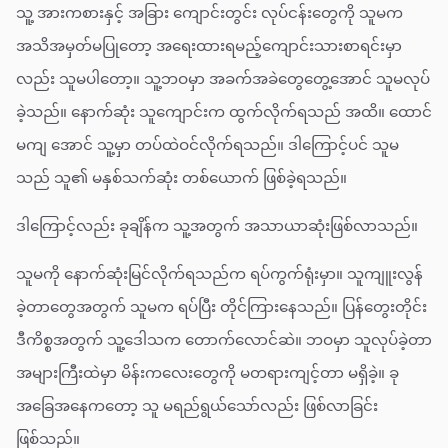
သူ့ အားကစားနှင့် အခြား ကျောင်းတွင်း လုပ်ငန်းတွေကို သူမက
အသိအမှတ်မပြုတော့ အရေးထားရမည့်ကျောင်းသားစာရင်းမှာ
လည်း သူမပါတော့။ သူ့ဘဝမှာ အခက်အခဲတွေတွေ့အောင် သူမလုပ်
ခဲ့သည်။ နောက်ဆုံး သူကျောင်းက ထွက်လိုက်ရသည် အထိ။ ထောင်
မကျ အောင် သူ့မှာ တပ်ထဲဝင်လိုက်ရသည်။ ဒါကြောင့်ပင် သူမ
သည် သူ၏ မနှစ်သက်ဆုံး တစ်ယောက် ဖြစ်ခဲ့ရသည်။
ဒါကြောင့်လည်း ခုချိန်က သူ့အတွက် အသာယာဆုံးဖြစ်လာသည်။
သူမကို နောက်ဆုံးမြင်လိုက်ရသည်က ရပ်ကွက်ရုံးမှာ။ သူကျူးလွန်
ခဲ့တာတွေအတွက် သူမက ရပ်ပြီး တိုင်ကြားနေသည်။ ပြန်တွေးတိုင်း
ဒီကိစ္စအတွက် သူ့ဒေါသက တောက်လောင်ဆဲ။ ဘဝမှာ သူလုပ်ခဲ့တာ
အများကြီးထဲမှာ မိန်းကလေးတွေကို မတရားကျင့်တာ မရှိခဲ့။ ခု
အခြေအနေကတော့ သူ မရည်ရွယ်သော်လည်း ဖြစ်လာခြင်း
ဖြစ်သည်။