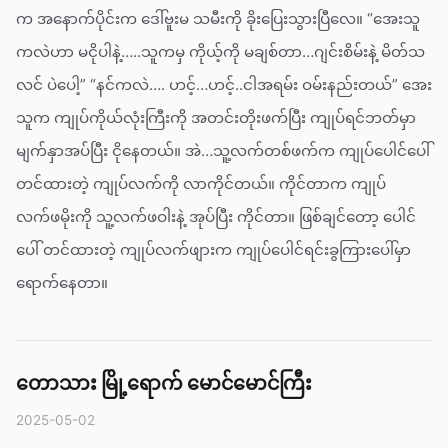
က အနောက်ပိုင်းက ဒေါ်ဗူးမ သမီးကို ခိုးပြေးသွားပြီလေ။ “အေးသူ
ကလဲဟာ မငိုပါနဲ့…..သူကမှ ကိုယ့်ကို မချစ်တာ…ဂျင်းစိမ်းနဲ့ မိတ်သ
လင် ပဲပေါ့” “နင်ကလဲ…. ဟင့်…ဟင့်..ငါအရမ်း ဝမ်းနည်းတယ်” အေး
သူက ကျုပ်ကိုယ်လုံးကြီးကို အတင်းတိုးဖက်ပြီး ကျုပ်ရင်ဘတ်မှာ
မျက်နှာအပ်ပြီး ငိုနေတယ်။ အဲ…သူ့လက်တစ်ဖက်က ကျုပ်ပေါင်ပေါ်
တင်ထားတဲ့ ကျုပ်လက်ကို လာကိုင်တယ်။ ကိုင်တာက ကျုပ်
လက်ဖမိုးကို သူ့လက်ဖဝါးနဲ့ အုပ်ပြီး ကိုင်တာ။ ဖြစ်ချင်တော့ ပေါင်
ပေါ် တင်ထားတဲ့ ကျုပ်လက်ဖျားက ကျုပ်ပေါင်ရင်းခွကြားပေါ်မှာ
ရောက်နေတာ။
တောသား မြို့ရောက် မောင်မောင်ကြီး
2025-05-02