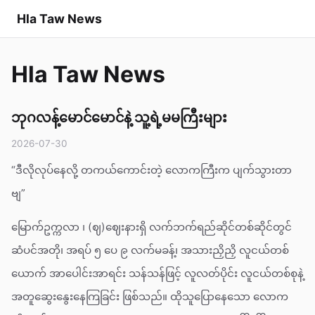
Hla Taw News
Hla Taw News
ဘုဂလန့်မောင်မောင်နဲ့ သူ့ရဲ့မမကြီးများ
2026-07-30
“ဒီလိုလုပ်နေလို့ တကယ်ကောင်းတဲ့ လောကကြီးက ပျက်သွားတာ
ဗျ”
မြောက်ဥက္ကလာ ၊ (ဈ)ဈေးနားရှိ လက်ဘက်ရည်ဆိုင်တစ်ဆိုင်တွင်
ဆံပင်အတို၊ အရပ် ၅ ပေ ၉ လက်မခန့်၊ အသားညှိညှိ လူငယ်တစ်
ယောက် အာပေါင်းအာရင်း သန်သန်ဖြင့် လူလတ်ပိုင်း လူငယ်တစ်စုနဲ့
အတူဆွေးနွေးနေကြခြင်း ဖြစ်သည်။ ထိုသူပြောနေသော လောက