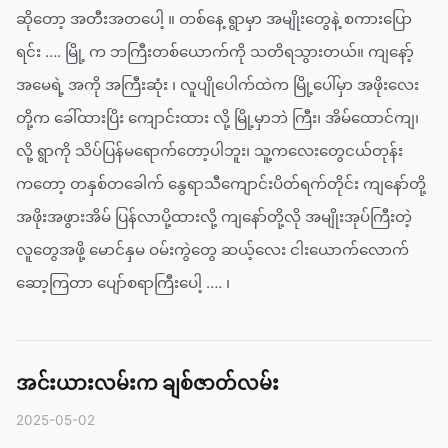
ဆိုတော့ အတီးအတပေါ့ ။ တစ်နေ့ ရွာမှာ အမျိုးတွေနဲ့ စကားပြော
ရင်း …. မြို့ က ဘကြီးတစ်ယောက်ကို သတိရသွားတယ်။ ကျနော့်
အမေရဲ့ အကို အကြီးဆုံး ၊ လူပျိုပေါက်ထဲက မြို့ပေါ်မှာ အဖိုးလေး
တို့က ခေါ်ထားပြိး ကျောင်းထား လို့ မြို့မှာဘဲ ကြီး၊ အိမ်ထောင်ကျ၊
လို့ ရွာကို သိပ်ပြန်မရောက်တော့ပါဘူး၊ သူ့ကလေးတွေငယ်တုန်း
ကတော့ တနှစ်တခေါက် နွေရာသီကျောင်းပိတ်ရက်တိုင်း ကျနော်တို့
အဖိုးအဖွားအိမ် ပြန်လာပို့ထားလို့ ကျနော်တို့လို အမျိုးအုပ်ကြီးတဲ့
လူတွေအဖို့ မောင်နှမ ဝမ်းကွဲတွေ ဆယ့်လေး ငါးယောက်လောက်
ဆော့ကြတာ ပျော်စရာကြီးပေါ့ …. ၊
အင်းယားလမ်းက ချစ်ဇာတ်လမ်း
2025-05-02