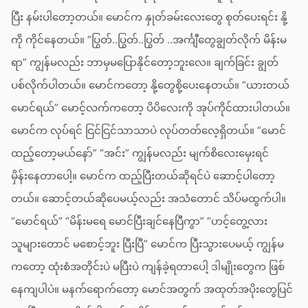
ပြီး နမ်းပါတော့တယ်။ မောင်က နှုတ်ခမ်းလေးတွေ စုတ်ပေးရင်း နို့
ကို ကိုင်နေတယ်။ “ပြွတ်..ပြွတ်..ပြွတ် ..အင်္ကျီတွေချွတ်လိုက် မိန်းမ
ရာ” ကျွန်မလည်း ဘာမှမပြောနိုင်တော့ဘူးလေ။ ချက်ခြင်း ချွတ်
ပစ်လိုက်ပါတယ်။ မောင်ကတော့ နို့တွေစို့ပေးနေတယ်။ “ယားတယ်
မောင်ရယ်” မောင့်လက်ကတော့ ပိပိလေးကို အုပ်ကိုင်ထားပါတယ်။
မောင်က လုပ်ရင် ငြင်ငြင်သာသာပဲ လုပ်တတ်လေ့ရှိတယ်။ “မောင်
ထည့်တော့မယ်နော်” “အင်း” ကျွန်မလည်း မျက်စိလေးမှေးရင်
မှိန်းနေတာပေါ့။ မောင်က ထည့်ပြီးတယ်ဆိုရင်ပဲ ဆောင့်ပါတော့
တယ်။ ဆောင့်တယ်ဆိုပေမယ့်လည်း အသံတောင် သိပ်မထွက်ပါ။
“မောင်ရယ်” “မိန်းမရေ မောင်ပြီးချင်နေပြီကွာ” “ဟင့်တွေ့လား
သူများတောင် မစောင့်ဘူး ပြီးပြီ” မောင်က ပြီးသွားပေမယ့် ကျွန်မ
ကတော့ ထုံးစံအတိုင်းပဲ မပြီးပဲ ကျန်ခဲ့ရတာပေါ့ ဒါမျိုးတွေက ဖြစ်
နေကျပါပဲ။ မနက်ရောက်တော့ မောင်အတွက် အထုတ်အပိုးတွေပြင်