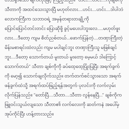
သီတာကို အထင်သေးသွားပြီ မဟုတ်လား….ဟင်း….ဟင်း….ဒါပါဘဲ
လောကကြီးက သဘာဝရဲ့ အမှန်တရားတချို့ကို
ပြောင်ပြောင်တင်းတင်း ပြောဆိုဖို့ ခွင့်မပေးပါဘူးလေ…..မဟုတ်ဖူး
လား….ဒီတော့ ကျမ စိတ်ညစ်တယ်…ဖောက်ပြန်တဲ့….တဏှာကြီးတဲ့
မိန်းမစာရင်းထဲလည်း ကျမ မပါချင်ဘူး တဏှာကြီးသူ မဖြစ်ချင်
ဘူး….ဒီတော့ သောက်တယ် မူးတယ် မူးတော့ မေ့မယ် ဒါကြောင့်
သောက်တယ်” သီတာ ချစ်ကိုကို ခပ်ထေ့ထေ့ပြုံးပြပြီး အရက်ခွက်
ကို မော့၍ သောက်ချလိုက်သည်။ တက်တက်စင်သွားသော အရက်
ဖန်ခွက်ထဲသို့ အရက်ထပ်ဖြည့်ရန်အတွက် ပုလင်းကို လက်လှမ်း
လိုက်ပြန်သည်။ “တော်ပြီ….သီတာ….သီတာ လွန်နေပြီ…” ချစ်ကိုက
ဖြူဝင်းသွယ်လျသော သီတာ၏ လက်လေးကို ဆတ်ကနဲ အပေါ်မှ
အုပ်ကိုင်ပြီး ဟန့်တားသည်။