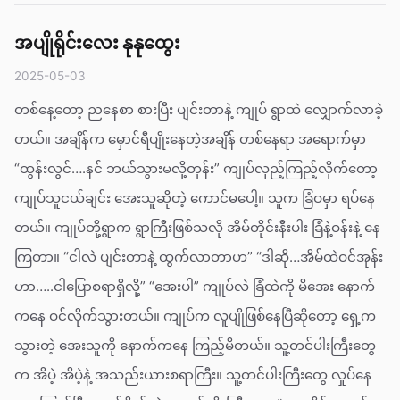
အပျိုရိုင်းလေး နုနုထွေး
2025-05-03
တစ်နေ့တော့ ညနေစာ စားပြီး ပျင်းတာနဲ့ ကျုပ် ရွာထဲ လျှောက်လာခဲ့
တယ်။ အချိန်က မှောင်ရီပျိုးနေတဲ့အချိန် တစ်နေရာ အရောက်မှာ
“ထွန်းလွင်….နင် ဘယ်သွားမလို့တုန်း” ကျုပ်လှည့်ကြည့်လိုက်တော့
ကျုပ်သူငယ်ချင်း အေးသူဆိုတဲ့ ကောင်မပေါ့။ သူက ခြံဝမှာ ရပ်နေ
တယ်။ ကျုပ်တို့ရွာက ရွာကြီးဖြစ်သလို အိမ်တိုင်းနီးပါး ခြံနဲ့ဝန်းနဲ့ နေ
ကြတာ။ “ငါလဲ ပျင်းတာနဲ့ ထွက်လာတာဟ” “ဒါဆို…အိမ်ထဲဝင်အုန်း
ဟာ…..ငါပြောစရာရှိလို့” “အေးပါ” ကျုပ်လဲ ခြံထဲကို မိအေး နောက်
ကနေ ဝင်လိုက်သွားတယ်။ ကျုပ်က လူပျိုဖြစ်နေပြီဆိုတော့ ရှေ့က
သွားတဲ့ အေးသူကို နောက်ကနေ ကြည့်မိတယ်။ သူ့တင်ပါးကြီးတွေ
က အိပဲ့ အိပဲ့နဲ့ အသည်းယားစရာကြီး။ သူ့တင်ပါးကြီးတွေ လှုပ်နေ