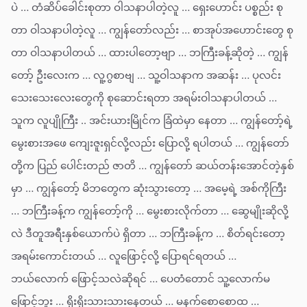
ပဲ … တံဆိပ်ခေါင်းစုတာ ဝါသနာပါတဲ့လူ … ရှေးဟောင်း ပစ္စည်း စု
တာ ဝါသနာပါတဲ့လူ … ကျွန်တော်လည်း … စာအုပ်အဟောင်းတွေ စု
တာ ဝါသနာပါတယ် … ထားပါတော့ဗျာ … ဘကြီးခန့်ဆိုတဲ့ … ကျွန်
တော့် ဦးလေးက … လူ့ဂွစာဗျ … သူ့ဝါသနာက အဆန်း … ပုလင်း
သေးသေးလေးတွေကို စုဆောင်းရတာ အရမ်းဝါသနာပါတယ် …
သူက လူပျိုကြီး .. အင်းယားမြိုင်က ခြံထဲမှာ နေတာ … ကျွန်တော့်ရဲ့
မွေးစားအဖေ ကျေးဇူးရှင်လို့လည်း ပြောလို့ ရပါတယ် … ကျွန်တော်
တို့က ပြည် ပေါင်းတည် ဇာတိ … ကျွန်တော် ဆယ်တန်းအောင်တဲ့နှစ်
မှာ … ကျွန်တော့် မိဘတွေက ဆုံးသွားတော့ … အမေ့ရဲ့ အစ်ကိုကြီး
… ဘကြီးခန့်က ကျွန်တော့်ကို … မွေးစားလိုက်တာ … ဆွေမျိုးဆိုလို့
လဲ ဒီတူအရီးနှစ်ယောက်ပဲ ရှိတာ … ဘကြီးခန့်က … စိတ်ရင်းတော့
အရမ်းကောင်းတယ် … လူဖြောင့်လို့ ပြောရင်ရတယ် …
ဘယ်လောက် ဖြောင့်သလဲဆိုရင် … ပေတံတောင် သူ့လောက်မ
ဖြောင့်ဘူး … ရိုးရိုးသားသားနေတယ် … မနက်စောစောထ …