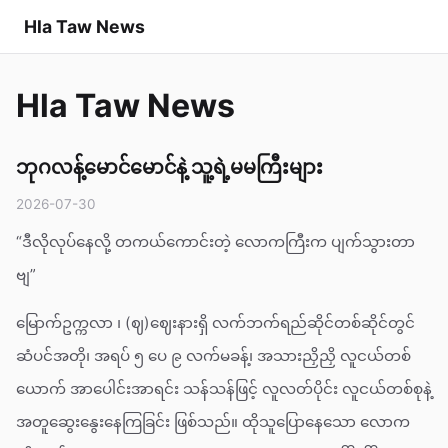
Hla Taw News
Hla Taw News
ဘုဂလန့်မောင်မောင်နဲ့ သူ့ရဲ့မမကြီးများ
2026-07-30
“ဒီလိုလုပ်နေလို့ တကယ်ကောင်းတဲ့ လောကကြီးက ပျက်သွားတာ
ဗျ”
မြောက်ဥက္ကလာ ၊ (ဈ)ဈေးနားရှိ လက်ဘက်ရည်ဆိုင်တစ်ဆိုင်တွင်
ဆံပင်အတို၊ အရပ် ၅ ပေ ၉ လက်မခန့်၊ အသားညှိညှိ လူငယ်တစ်
ယောက် အာပေါင်းအာရင်း သန်သန်ဖြင့် လူလတ်ပိုင်း လူငယ်တစ်စုနဲ့
အတူဆွေးနွေးနေကြခြင်း ဖြစ်သည်။ ထိုသူပြောနေသော လောက