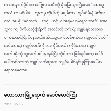
က အနောက်ပိုင်းက ဒေါ်ဗူးမ သမီးကို ခိုးပြေးသွားပြီလေ။ “အေးသူ
ကလဲဟာ မငိုပါနဲ့…..သူကမှ ကိုယ့်ကို မချစ်တာ…ဂျင်းစိမ်းနဲ့ မိတ်သ
လင် ပဲပေါ့” “နင်ကလဲ…. ဟင့်…ဟင့်..ငါအရမ်း ဝမ်းနည်းတယ်” အေး
သူက ကျုပ်ကိုယ်လုံးကြီးကို အတင်းတိုးဖက်ပြီး ကျုပ်ရင်ဘတ်မှာ
မျက်နှာအပ်ပြီး ငိုနေတယ်။ အဲ…သူ့လက်တစ်ဖက်က ကျုပ်ပေါင်ပေါ်
တင်ထားတဲ့ ကျုပ်လက်ကို လာကိုင်တယ်။ ကိုင်တာက ကျုပ်
လက်ဖမိုးကို သူ့လက်ဖဝါးနဲ့ အုပ်ပြီး ကိုင်တာ။ ဖြစ်ချင်တော့ ပေါင်
ပေါ် တင်ထားတဲ့ ကျုပ်လက်ဖျားက ကျုပ်ပေါင်ရင်းခွကြားပေါ်မှာ
ရောက်နေတာ။
တောသား မြို့ရောက် မောင်မောင်ကြီး
2025-05-02