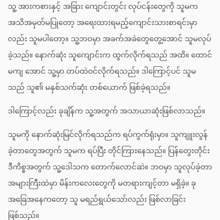
သူ့ အားကစားနှင့် အခြား ကျောင်းတွင်း လုပ်ငန်းတွေကို သူမက
အသိအမှတ်မပြုတော့ အရေးထားရမည့်ကျောင်းသားစာရင်းမှာ
လည်း သူမပါတော့။ သူ့ဘဝမှာ အခက်အခဲတွေတွေ့အောင် သူမလုပ်
ခဲ့သည်။ နောက်ဆုံး သူကျောင်းက ထွက်လိုက်ရသည် အထိ။ ထောင်
မကျ အောင် သူ့မှာ တပ်ထဲဝင်လိုက်ရသည်။ ဒါကြောင့်ပင် သူမ
သည် သူ၏ မနှစ်သက်ဆုံး တစ်ယောက် ဖြစ်ခဲ့ရသည်။
ဒါကြောင့်လည်း ခုချိန်က သူ့အတွက် အသာယာဆုံးဖြစ်လာသည်။
သူမကို နောက်ဆုံးမြင်လိုက်ရသည်က ရပ်ကွက်ရုံးမှာ။ သူကျူးလွန်
ခဲ့တာတွေအတွက် သူမက ရပ်ပြီး တိုင်ကြားနေသည်။ ပြန်တွေးတိုင်း
ဒီကိစ္စအတွက် သူ့ဒေါသက တောက်လောင်ဆဲ။ ဘဝမှာ သူလုပ်ခဲ့တာ
အများကြီးထဲမှာ မိန်းကလေးတွေကို မတရားကျင့်တာ မရှိခဲ့။ ခု
အခြေအနေကတော့ သူ မရည်ရွယ်သော်လည်း ဖြစ်လာခြင်း
ဖြစ်သည်။