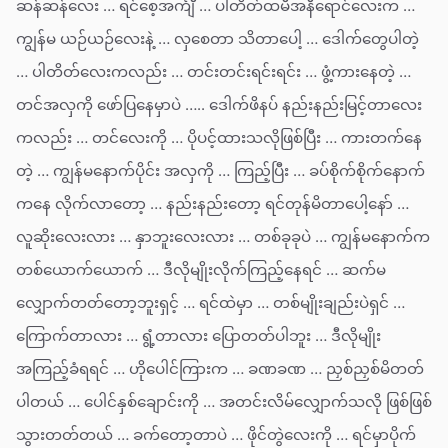
ဆန်ဆန်လေး … ရင်စေ့အင်္ကျီ … ပါတိတ်ထမီအနီရောင်လေးက …
ကျွန်မ ယဉ်ယဉ်လေးနဲ့ … လှစေတာ သိတာပေါ့ … ဒေါက်တွေပါတဲ့
… ပါတိတ်လေးကလည်း … တင်းတင်းရင်းရင်း … ဖွံ့ကားနေတဲ့ …
တင်အလှကို ဖော်ပြနေမှာပဲ ….. ဒေါက်ဖိနပ် နည်းနည်းမြင့်တာလေး
ကလည်း … တင်လေးကို … ပိုပင့်ထားသလိုဖြစ်ပြီး … ကားတက်နေ
တဲ့ … ကျွန်မနောက်ပိုင်း အလှကို … ကြည့်ပြီး … ခပ်စိုက်စိုက်နောက်
ကနေ လိုက်လာတော့ … နည်းနည်းတော့ ရင်တုန်မိတာပေါ့နော် …
လူဆိုးလေးလား … နှာဘူးလေးလား … တစ်ခုခုပဲ … ကျွန်မနောက်က
တစ်ယောက်ယောက် … ဒီလိုမျိုးလိုက်ကြည့်နေရင် … ဆက်မ
လျှောက်တတ်တော့ဘူးရှင့် … ရင်ထဲမှာ … တစ်မျိုးချည်းပဲရှင် …
ကြောက်တာလား … ရွံ့တာလား ပြောတတ်ပါဘူး … ဒီလိုမျိုး
အကြည့်ခံရရင် … ဟိုပေါင်ကြားက … ခဏခဏ … ညှစ်ညှစ်မိတတ်
ပါတယ် … ပေါင်နှစ်ချောင်းကို … အတင်းလိမ်လျှောက်သလို ဖြစ်ဖြစ်
သွားတတ်တယ် … ခက်တော့တာပဲ … ဖိုင်တွဲလေးကို … ရင်မှာပိုက်