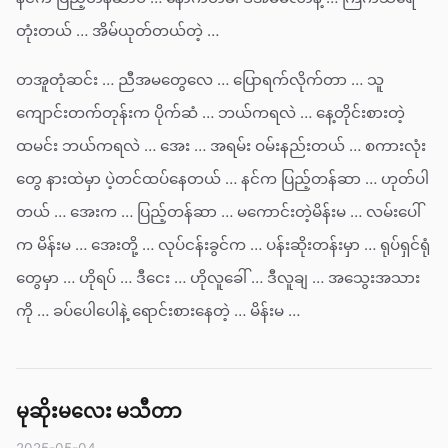
တုံးတယ် … အိမ်ယုတ်တယ်တဲ့ …
တအူတုံဆင်း … ညီအမတွေလေ … ပြောရက်လိုက်တာ … သူ
ကျောင်းတက်တုန်းက ပိုက်ဆံ … ဘယ်ကရလဲ … နေ့တိုင်းစားတဲ့
ထမင်း ဘယ်ကရလဲ … အေး … အရမ်း ဝမ်းနည်းတယ် … စကားလုံး
တွေ နားထဲမှာ ပဲ့တင်ထပ်နေတယ် … နင်က ပြည့်တန်ဆာ … ဟုတ်ပါ
တယ် … အေးက … ပြည့်တန်ဆာ … မကောင်းတဲ့မိန်းမ … လမ်းပေါ်
က မိန်းမ … အေးတို့ … လုပ်ငန်းခွင်က … ပန်းဆိုးတန်းမှာ … ရုပ်ရှင်ရုံ
တွေမှာ … ဟိုရပ် … ဒီငေး … ဟိုလူခေါ် … ဒီလူချ … အသွေးအသား
ကို … ခပ်ပေါပေါနဲ့ ရောင်းစားနေတဲ့ … မိန်းမ …
မုဆိုးမလေး မသီတာ
2025-05-04