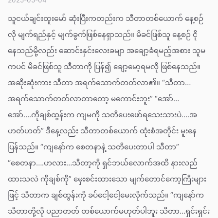
သူငယ်ချင်းထူးမော် ဆုံးပြီးကတည်းက သီတာတစ်ယောက် နေ့စဉ်
လို မျက်ရည်နှင့် မျက်ခွက်ဖြစ်နေရှာသည်။ မိခင်ဖြစ်သူ နေ့စဉ် ငို
နေသည်မို့လည်း ဆောင်းနှင်းလေးခမျာ အချော့ခံရမည့်အစား သူမ
ကပင် မိခင်ဖြစ်သူ သီတာကို ပြန်၍ ချော့မော့ရမလို ဖြစ်နေသည်။
အဆိုးဆုံးကား သီတာ အရက်သောက်တတ်လာ၏။ “သီတာ…
အရက်သောက်တတ်လာတာတော့ မကောင်းဘူး” “အော်…
အော်….ကိုချစ်ထွန်းက ကျမကို သတိပေးဖော်ရသေးသားပဲ….အ
ဟတ်ဟတ်” ဒီနေ့လည်း သီတာတစ်ယောက် ထုံးစံအတိုင်း မူးနေ
ပြန်သည်။ “ကျနော်က စေတနာနဲ့ သတိပေးတာပါ သီတာ”
“စေတနာ….ဟလား…သီတာ့ကို ရှင်ဘယ်လောက်အထိ နားလည်
ထားသလဲ ကိုချစ်ကို” မှေးစင်းထားသော မျက်တောင်ကော့ကြီးများ
ဖြင့် သီတာက ချစ်ထွန်းကို ခပ်ငေါ့ငေါ့မေးလိုက်သည်။ “ကျနော်က
သီတာတို့လို ပညာတတ် တစ်ယောက်မဟုတ်ပါဘူး သီတာ…ရှင်းရှင်း