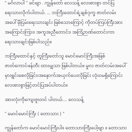
“ မင်္ဂလာပါ ” ခင်ဗျာ . ကျွန်တော် လေသန့် လေးစားစွာ တင်ပြ
ရေးသားလိုက်ပါတယ်. … ဘကြီးထောင်ရဲ့ချစ်ဒုက္ခ ဇာတ်လမ်း
အပေါ် မှီငြမ်းရေးသားချင်း ဖြစ်သောကြောင့် ကိုတပ်ကြပ်ကြီးအား
အကြောင်းကြား၊ အကူအညီတောင်း၊ အကြံဉာဏ်တောင်းကာ
ရေးသားချင်းဖြစ်ပါသည်။
ဘကြီးထောင်နှင့် တူကြီးတော်သူ မောင်မောင်ကြီးအဖြစ်
ဇာတ်ကောင်ဖန်တီး ထားမျှသာ ဖြစ်ပါတယ်။ မှုလ ဇာတ်လမ်းအပေါ်
မှားရွင်းစေလိုခြင်း၊အနှောက်အယှက်ပေးလိုခြင်း လုံးဝမရှိကြောင်း
လေးစားစွာဖြင့်တင်ပြအပ်ပါတယ်။
အားလုံးကိုကျေးဇူးတင် ပါတယ်…. လေသန့်
“ မောင်မောင်ကြီး ( တောသား ) ”
ကျွန်တော်က မောင်မောင်ကြီးပါ။ တောသားကြီးပေါ့ဗျာ ။ တောသား