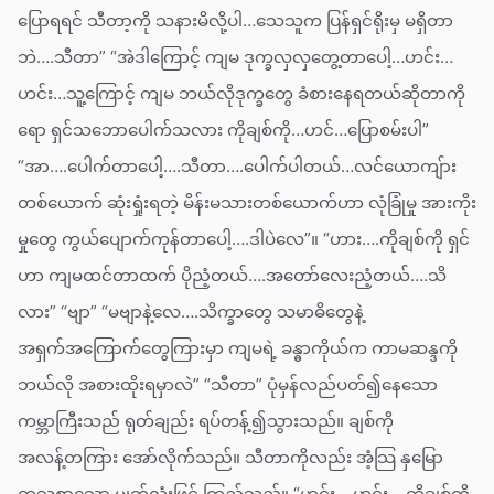
ပြောရရင် သီတာ့ကို သနားမိလို့ပါ…သေသူက ပြန်ရှင်ရိုးမှ မရှိတာ
ဘဲ….သီတာ” “အဲဒါကြောင့် ကျမ ဒုက္ခလှလှတွေ့တာပေါ့…ဟင်း…
ဟင်း…သူ့ကြောင့် ကျမ ဘယ်လိုဒုက္ခတွေ ခံစားနေရတယ်ဆိုတာကို
ရော ရှင်သဘောပေါက်သလား ကိုချစ်ကို…ဟင်…ပြောစမ်းပါ”
“အာ….ပေါက်တာပေါ့….သီတာ….ပေါက်ပါတယ်…လင်ယောကျ်ား
တစ်ယောက် ဆုံးရှုံးရတဲ့ မိန်းမသားတစ်ယောက်ဟာ လုံခြုံမှု အားကိုး
မှုတွေ ကွယ်ပျောက်ကုန်တာပေါ့….ဒါပဲလေ”။ “ဟား….ကိုချစ်ကို ရှင်
ဟာ ကျမထင်တာထက် ပိုညံ့တယ်….အတော်လေးညံ့တယ်….သိ
လား” “ဗျာ” “မဗျာနဲ့လေ….သိက္ခာတွေ သမာဓိတွေနဲ့
အရှက်အကြောက်တွေကြားမှာ ကျမရဲ့ ခန္ဓာကိုယ်က ကာမဆန္ဒကို
ဘယ်လို အစားထိုးရမှာလဲ” “သီတာ” ပုံမှန်လည်ပတ်၍နေသော
ကမ္ဘာကြီးသည် ရုတ်ချည်း ရပ်တန့်၍သွားသည်။ ချစ်ကို
အလန့်တကြား အော်လိုက်သည်။ သီတာကိုလည်း အံ့သြ နှမြော
တသစွာသော မျက်လုံးဖြင့် ကြည့်သည်။ “ဟင်း….ဟင်း….ကိုချစ်ကို