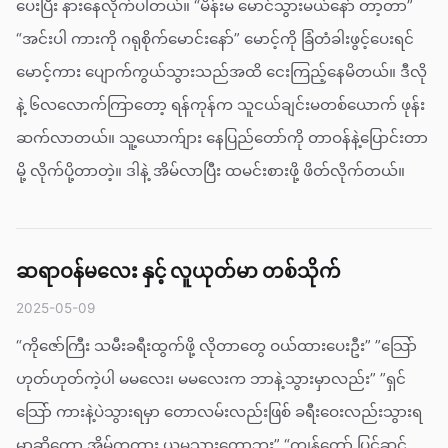
ပေးပြီး နားနေလိုက်ပါတယ်။ “မိန်းမ မောင်သွားမယ်နော် တာ့တာ”
“အင်းပါ ကားကို ဂရုစိုက်မောင်းနော်” မောင့်ကို ခြံတံခါးဖွင့်ပေးရင်
မောင့်ကား ပျောက်ကွယ်သွားသည်အထိ ငေးကြည့်နေမိတယ်။ ဒီလို
နဲ့ ၆လ‌လောက်ကြာတော့ ရန်ကုန်က သူငယ်ချင်းမတစ်ယောက် ဖုန်း
ဆက်လာတယ်။ သူ့ယောက်ျား နေပြည်တော်ကို တာဝန်နဲ့ပြောင်းတာ
မို့ လိုက်ပို့တာတဲ့။ ဒါနဲ့ အိမ်လာပြီး ထမင်းစားဖို့ ဖိတ်လိုက်တယ်။
ဆရာဝန်မလေး နှင့် လူယုတ်မာ တစ်သိုက်
2025-05-09
“ကိုဇော်ကြီး သမီးခရီးထွက်ဖို့ လိုတာတွေ ဝယ်ထားပေးဦး” ”သြော်
ဟုတ်ဟုတ်ကဲ့ပါ မမလေး၊ မမလေးက ဘာနဲ့သွားမှာလည်း” ”ရှင်
သြော် ကားနဲ့ပဲသွားရမှာ တောလမ်းလည်းဖြစ် ခရီးဝေးလည်းသွားရ
မှာဆိုတော့ အိမ်ကကား ယူမသွားတော့ဘူး” “ကျွန်တော် ပြင်ဆင်