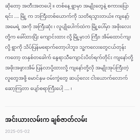
ဆိုတော့ အတီးအတပေါ့ ။ တစ်နေ့ ရွာမှာ အမျိုးတွေနဲ့ စကားပြော
ရင်း …. မြို့ က ဘကြီးတစ်ယောက်ကို သတိရသွားတယ်။ ကျနော့်
အမေရဲ့ အကို အကြီးဆုံး ၊ လူပျိုပေါက်ထဲက မြို့ပေါ်မှာ အဖိုးလေး
တို့က ခေါ်ထားပြိး ကျောင်းထား လို့ မြို့မှာဘဲ ကြီး၊ အိမ်ထောင်ကျ၊
လို့ ရွာကို သိပ်ပြန်မရောက်တော့ပါဘူး၊ သူ့ကလေးတွေငယ်တုန်း
ကတော့ တနှစ်တခေါက် နွေရာသီကျောင်းပိတ်ရက်တိုင်း ကျနော်တို့
အဖိုးအဖွားအိမ် ပြန်လာပို့ထားလို့ ကျနော်တို့လို အမျိုးအုပ်ကြီးတဲ့
လူတွေအဖို့ မောင်နှမ ဝမ်းကွဲတွေ ဆယ့်လေး ငါးယောက်လောက်
ဆော့ကြတာ ပျော်စရာကြီးပေါ့ …. ၊
အင်းယားလမ်းက ချစ်ဇာတ်လမ်း
2025-05-02