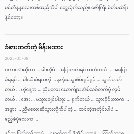
ပင်တီနုနုလေးတစ်ထည်ကိုပါ တွေ့လိုက်သည်။ ဇော်ကြီး စိတ်မထိန်း
နိုင်တော့။
ခံစားတတ်တဲ့ မိန်းမသား
2025-05-08
စကားလုံးဆိုတာ … ဓါးလိုပဲ … ပြောတတ်ရင် ထက်တယ် … အပြော
ခံရရင် … ဓါးထိုးခံရသလို … နှလုံးသွေးစိမ်းရှင်ရှင် … ထွက်တတ်
တယ် … ဟိုနေ့က … ညီမလေး ယောက်ျား အိမ်သစ်တက်ပွဲ လုပ်
တယ် … အေး … မသွားချင်ပါဘူး … ရှက်တယ် … သွားခိုင်းတာက …
အဖွား … ညီမလေးဆီသွားလိုက်ပါတဲ့ … ထင်တဲ့အတိုင်းပါပဲ …
ဧည့်ခံပုံလေးက …
နင်က ပြည့်တန်ဆာပဲ … နောက်တခါ ဒီအိမ်မလာနဲ့ … ကြက်သရေ