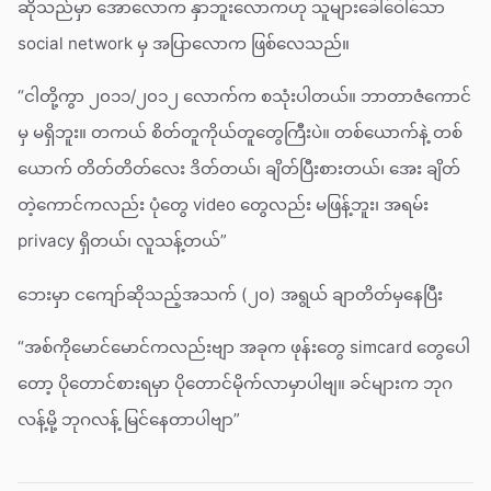
ဆိုသည်မှာ အောလောက နှာဘူးလောကဟု သူများခေါ်ဝေါ်သော
social network မှ အပြာလောက ဖြစ်လေသည်။
“ငါတို့ကွာ ၂၀၁၁/၂၀၁၂ လောက်က စသုံးပါတယ်။ ဘာတာဇံကောင်
မှ မရှိဘူး။ တကယ် စိတ်တူကိုယ်တူတွေကြီးပဲ။ တစ်ယောက်နဲ့ တစ်
ယောက် တိတ်တိတ်လေး ဒိတ်တယ်၊ ချိတ်ပြီးစားတယ်၊ အေး ချိတ်
တဲ့ကောင်ကလည်း ပုံတွေ video တွေလည်း မဖြန့်ဘူး၊ အရမ်း
privacy ရှိတယ်၊ လူသန့်တယ်”
ဘေးမှာ ငကျော်ဆိုသည့်အသက် (၂၀) အရွယ် ချာတိတ်မှနေပြီး
“အစ်ကိုမောင်မောင်ကလည်းဗျာ အခုက ဖုန်းတွေ simcard တွေပေါ
တော့ ပိုတောင်စားရမှာ ပိုတောင်မိုက်လာမှာပါဗျ။ ခင်များက ဘုဂ
လန့်မို့ ဘုဂလန့် မြင်နေတာပါဗျာ”