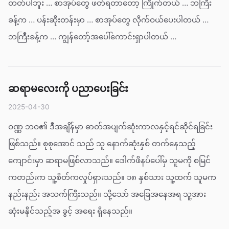
တတ်ပါဘူး … စာအုပ်တွေ ဖတ်ရတာတော့ ကြိုက်တယ် … ဘကြီး
ခန့်က … ပန်းဆိုးတန်းမှာ … စာအုပ်တွေ လိုက်ဝယ်ပေးပါတယ် …
ဘကြီးခန့်က … ကျွန်တော့်အပေါ်ကောင်းရှာပါတယ် …
ဆရာမလေးကို ပညာပေးခြင်း
2025-04-30
ဝဏ္ဏ ဘဝ၏ ဒီအချိန်မှာ ဓာတ်အပျက်ဆုံးကာလနှင့်ရင်ဆိုင်ရခြင်း
ဖြစ်သည်။ စုစုအောင် သည် သူ နောက်ဆုံးနှစ် တက်နေသည့်
ကျောင်းမှာ ဆရာမဖြစ်လာသည်။ ဒေါက်ဖိနပ်ပေါ်မှ သူမကို စမြင်
ကတည်းက သူ့စိတ်ကလှုပ်ရှားသည်။ ၁၈ နှစ်သား သူ့ထက် သူမက
နည်းနည်း အသက်ကြီးသည်။ သို့သော် အခြေအနေအရ သူ့အား
ဆုံးမနိုင်သည့်အ ခွင့် အရေး ရှိနေသည်။