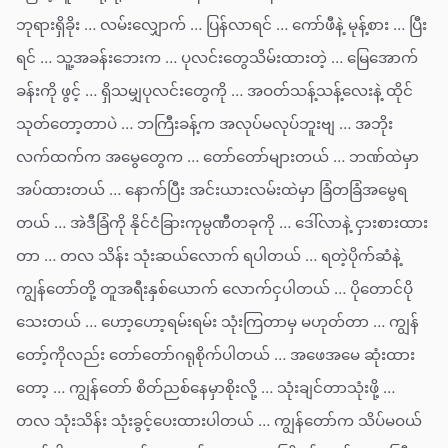
ဘုရားရှိခိုး … လမ်းလျှောက် … ပြန်လာရင် … ကော်ဖီနဲ့ မုန့်စား … ပြီး
ရင် … သူ့အခန်းဘေးက … ပုလင်းတွေသိမ်းထားတဲ့ … မြေအောက်
ခန်းကို ဖွင့် … ရှိသမျှပုလင်းတွေကို … အဝတ်သန့်သန့်လေးနဲ့ ထိုင်
သုတ်တော့တာပဲ … ဘကြီးခန့်က အလုပ်မလုပ်ဘူးဗျ … အဘိုး
လက်ထက်က အမွေတွေက … တော်တော်များတယ် … ဘဏ်ထဲမှာ
အပ်ထားတယ် … နောက်ပြီး အင်းယားလမ်းထဲမှာ ခြံတခြံအမွေရ
တယ် … အဲဒီခြံကို နိုင်ငံခြားကုမ္ပဏီတခုကို … ဒေါ်လာနဲ့ ငှားစားထား
တာ … တလ သိန်း သုံးဆယ်လောက် ရပါတယ် … ရတဲ့ပိုက်ဆံနဲ့
ကျွန်တော်တို့ တူအရီးနှစ်ယောက် လောက်ငှပါတယ် … ပိုတောင်ပို
သေးတယ် … ဟော့ဟော့ရမ်းရမ်း သုံးကြတာမှ မဟုတ်တာ … ကျွန်
တော့်ကိုလည်း တော်တော်ဂရုစိုက်ပါတယ် … အဖေအမေ ဆုံးထား
တော့ … ကျွန်တော် စိတ်ညစ်နေမှာစိုးလို့ … သုံးချင်တာသုံးဖို့ …
တလ သုံးသိန်း သုံးခွင့်ပေးထားပါတယ် … ကျွန်တော်က သိပ်မဝယ်