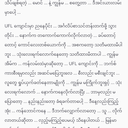
သိပ်ချစ်ရတဲ့ … မောင် … နဲ့ ကျွန်မ … စတွေ့တာ … ဒီအင်းယားလမ်း
မှာပေါ့ …
UFL ကျောင်းမှာ ညနေပိုင်း … အင်္ဂလိပ်စာသင်တန်းတက်ဖို့ သွား
တိုင်း … နောက်က တကောက်ကောက်လိုက်လာတဲ့ … ခပ်တောင့်
တောင့် ကောင်လေးတစ်ယောက်ကို … အစကတော့ သတိမထားမိပါ
ဘူး … သုံးလေးရက်လောက်နေတော့ သတိထားမိတာပါ … ကျွန်မ
အိမ်က … ကန်လမ်းထဲမှာဆိုတော့ … UFL ကျောင်းကို … ဘက်စ်
ကားစီးရမှာလည်း အဆင်မပြေဘူးလေ … စီးလည်း မစီးချင်ဘူး …
လူတွေ ရှုပ်ယှက်ခတ်နေတာမျိုးကို … ကျွန်မ မကြိုက်ဘူးရှင့် … သုံး
လေးရက်လောက် … နောက်ကနေလိုက်လာပြီး … ဘာမှလည်း မ
ပြောတော့ … နည်းနည်းတော့ ခံရခက်တာပေါ့ … ဒီနေ့လည်းကြည့်
အုံး … ကန်ဘောင်ကနေ … ဒီဘက်လျှောက်လာတော့ … သူ … လိုက်
လာတယ်ဆိုတာ … လှည့်မကြည့်ပေမယ့် သိနေပါတယ် … မြန်မာ