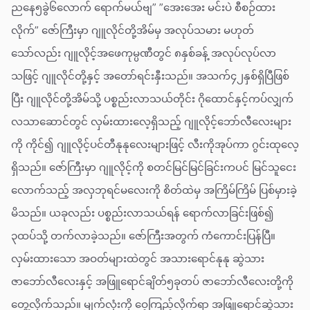
ညနေ၅ခွဲ၆လောက် ရောက်မယ်ဗျ” ”အေးအေး မင်းပဲ စီစဉ်ထား
လိုက်” ဇော်ကြီးမှာ ဂျူလိုင်တို့အိမ်မှ အလုပ်သမား မဟုတ်
သော်လည်း ဂျူလိုင့်အဖေကုမ္ပဏီတွင် ၈နှစ်ခန့် အလုပ်လုပ်လာ
သဖြင့် ဂျူလိုင်တို့နှင့် အတော်ရင်းနှီးသည်။ အသက်၄၂နှစ်ရှိပြီဖြစ်
ပြီး ဂျူလိုင်တို့အိမ်သို့ ပစ္စည်းလာသယ်တိုင်း ဂိုထောင်နှင့်ကပ်လျှက်
လသာဆောင်တွင် လှမ်းထားလေ့ရှိသည့် ဂျူလိုင့်ဘော်လီလေးများ
ကို ကိုင်၍ ဂျူလိုင့်ပင်တီနုနုလေးများဖြင့် လီးကိုအုပ်ကာ ဂွင်းထုလေ့
ရှိသည်။ ဇော်ကြီးမှာ ဂျူလိုင့်ကို စတင်မြင်မြင်ခြင်းကပင် မြင်သူငေး
လောက်သည့် အလှဘုရင်မလေးကို စိတ်ထဲမှ အကြိမ်ကြိမ် ပြစ်မှားခဲ့
မိသည်။ ယခုလည်း ပစ္စည်းလာသယ်ရန် ရောက်လာခြင်းဖြစ်၍
၃ထပ်သို့ တက်လာခဲ့သည်။ ဇော်ကြီးအတွက် ကံကောင်းပြန်ပြီ။
လှမ်းထားသော အဝတ်များထဲတွင် အသားရောင်နုနု ဆွဲသား
ဇာဘော်လီလေးနှင့် အဖြူရောင်ချိတ်၅ခုတပ် ဇာဘော်လီလေးတို့ကို
တွေ့လိုက်သည်။ မျက်လုံးကို ဝေ့ကြည့်လိုက်ရာ အဖြူရောင်ဆွဲသား