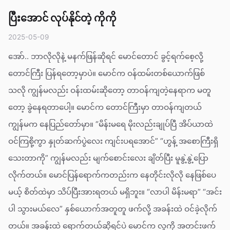
ပြီးအောင် လုပ်နိုင်တဲ့ ကိုကို
2025-05-09
အော်.. ဘာလိုလိုနဲ့ မနက်ဖြန်ဆိုရင် မောင်တောင် ခွင့်ရက်စေ့လို့
တောင်ကြီး ပြန်ရတော့မှာပဲ။ မောင်က ဝန်ထမ်းတစ်ယောက်ဖြစ်
သလို ကျွန်မလည်း ဝန်းထမ်းဆိုတော့ တာဝန်ကျတဲ့နေရာက မတူ
တော့ ခွဲနေရတာပေါ့။ မောင်က တောင်ကြီးမှာ တာဝန်ကျတယ်
ကျွန်မက နေပြည်တော်မှာ။ “မိန်းမရေ မိုးလည်းချုပ်ပြီ အိပ်ယာထဲ
ဝင်ကြစို့ကွာ နှုတ်ဆက်ပွဲလေး ကျင်းပရအောင်” “ဟွန့် အစောကြီးရှိ
သေးတာကို” ကျွန်မလည်း မျက်စောင်းလေး ချိတ်ပြီး မူနွဲ့နွဲ့ပြော
လိုက်တယ်။ မောင်ပြန်ရောက်ကတည်းက နေတိုင်းလိုလို နေဖြစ်ပေ
မယ့် စိတ်ထဲမှာ သိပ်ပြီးအားရတယ် မရှိဘူး။ “လာပါ မိန်းမရာ” “အင်း
ပါ သွားမယ်လေ” နှစ်ယောက်အတူတူ ဖက်လို့ အခန်းထဲ ဝင်ခဲ့လိုက်
တယ်။ အခန်းထဲ ရောက်တယ်ဆိုရင်ပဲ မောင်က လူကို အတင်းဖက်