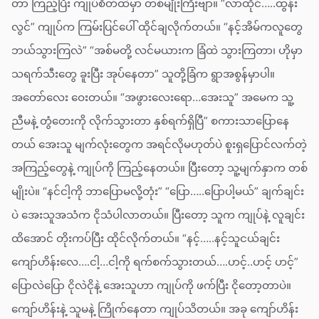
တာ ကြည့်ပြီး ကျုပ်စိတ်ထဲမှာ တစ်မျိုးကြီးဗျာ။ “လာထိုင်…..ထွန်း
လွင်” ကျုပ်က ကြမ်းပြင်ပေါ် ထိုင်ချလိုက်တယ်။ “နင့်အိမ်ကလူတွေ
ဘယ်သွားကြလဲ” “အစ်မတို့ လင်မယားက ခြံထဲ သွားကြတာ၊ ဟိုမှာ
သရက်သီးတွေ ခူးပြီး အုပ်နေတာ” သူတို့ခြံက ရွာအစွန်မှာပါ။
အတော်လေး ဝေးတယ်။ “အဖွားလေးရော…အေးသူ” အမေက သူ့
ညီမနဲ့ တွံတေးကို လိုက်သွားတာ နှစ်ရက်ရှိပြီ” စကားသာပြောနေ
တယ် အေးသူ မျက်လုံးတွေက အရင်လိုမဟုတ်ပဲ စူးရှပြောင်လက်တဲ့
အကြည့်တွေနဲ့ ကျုပ်ကို ကြည့်နေတယ်။ ပြီးတော့ သူ့မျက်နှာက တစ်
မျိုးပဲ။ “နင်ငါ့ကို ဘာပြောမလို့တုံး” “ပြော…..ပြောပါ့မယ်” ချက်ချင်း
ပဲ အေးသူအသံက ငိုသံပါလာတယ်။ ပြီးတော့ သူက ကျုပ်နဲ့ လူချင်း
ထိအောင် တိုးကပ်ပြီး ထိုင်လိုက်တယ်။ “နင့်…..နင့်သူငယ်ချင်း
ကျော်ဟိန်းလေ….ငါ့…ငါ့ကို ရက်စက်သွားတယ်….ဟင့်..ဟင့် ဟင့်”
ပြောလဲပြော ငိုလဲငိုနဲ့ အေးသူဟာ ကျုပ်ကို ဖက်ပြီး ငိုတော့တာပဲ။
ကျော်ဟိန်းနဲ့ သူမနဲ့ ကြိုက်နေတာ ကျုပ်သိတယ်။ အခု ကျော်ဟိန်း