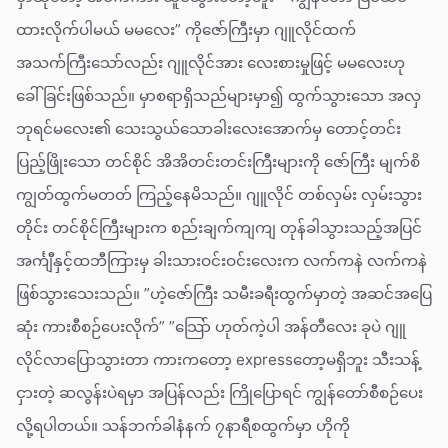
ထားလိုက်ပါမယ် မမလေး” ကိုဇော်ကြီးမှာ ဂျူလိုင်ထက်
အသက်ကြီးသော်လည်း ဂျူလိုင်အား လေးစားမှုဖြင့် မမလေးဟု
ခေါ်ခြင်းဖြစ်သည်။ မှာစရာရှိသည်များမှာ၍ ထွက်သွားသော အလှ
ဘုရင်မလေး၏ သေးသွယ်သောခါးလေးအောက်မှ တောင့်တင်း
ပြည့်ဖြိုးသော တင်စိုင် အိအိတင်းတင်းကြီးများကို ဇော်ကြီး မျက်စိ
ကျွတ်ထွက်မတတ် ကြည့်နေမိသည်။ ဂျူလိုင် တစ်လှမ်း လှမ်းသွား
တိုင်း တင်စိုင်ကြီးများက စည်းချက်ကျကျ တုန်ခါသွားသည့်အပြင်
အင်္ကျီနှင့်ထဘီကြားမှ ခါးသားဝင်းဝင်းလေးက လက်ကနဲ လက်ကနဲ
ဖြစ်သွားသေးသည်။ ”ဟဲ့ဇော်ကြီး သမီးခရီးထွက်မှာတဲ့ အဆင်အပြေ
ဆုံး ကားစီစဉ်ပေးလိုက်” ”သြော် ဟုတ်ကဲ့ပါ အန်တီလေး ခုပဲ ဂျူ
လိုင်လာပြောသွားတာ ကားကတော့ expressတော့မရှိဘူး သီးသန့်
ငှားတဲ့ ဆလွန်းပဲရမှာ အပြန်လည်း ကြိုပြောရင် ကျွန်တော်စီစဉ်ပေး
လို့ရပါတယ်။ သန်ဘက်ခါနံနက် ၇နာရီစထွက်မှာ ဟိုကို