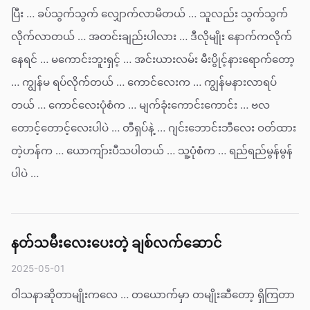
ပြီး … ခပ်သွက်သွက် လျှောက်လာမိတယ် … သူလည်း သွက်သွက်
လိုက်လာတယ် … အတင်းချည်းပါလား … ဒီလိုမျိုး နောက်ကလိုက်
နေရင် … မကောင်းဘူးရှင့် … အင်းယားလမ်း မီးပွိုင့်နားရောက်တော့
… ကျွန်မ ရပ်လိုက်တယ် … ကောင်လေးက … ကျွန်မနားလာရပ်
တယ် … ကောင်လေးပုံစံက … မျက်ခုံးကောင်းကောင်း … ဗလ
တောင့်တောင့်လေးပါပဲ … တီရှပ်နဲ့ … ဂျင်းဘောင်းဘီလေး ဝတ်ထား
တဲ့ဟန်က … ယောကျ်ားပီသပါတယ် … သူ့ပုံစံက … ရည်ရည်မွန်မွန်
ပါပဲ …
နတ်သမီးလေးပေးတဲ့ ချစ်လက်ဆောင်
2025-05-01
ဝါသနာဆိုတာမျိုးကလေ … တယောက်မှာ တမျိုးဆီတော့ ရှိကြတာ