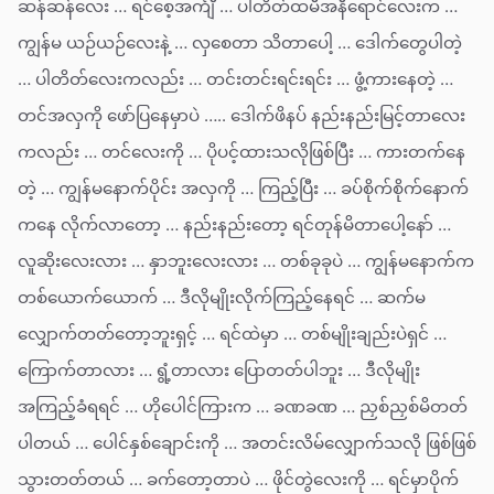
ဆန်ဆန်လေး … ရင်စေ့အင်္ကျီ … ပါတိတ်ထမီအနီရောင်လေးက …
ကျွန်မ ယဉ်ယဉ်လေးနဲ့ … လှစေတာ သိတာပေါ့ … ဒေါက်တွေပါတဲ့
… ပါတိတ်လေးကလည်း … တင်းတင်းရင်းရင်း … ဖွံ့ကားနေတဲ့ …
တင်အလှကို ဖော်ပြနေမှာပဲ ….. ဒေါက်ဖိနပ် နည်းနည်းမြင့်တာလေး
ကလည်း … တင်လေးကို … ပိုပင့်ထားသလိုဖြစ်ပြီး … ကားတက်နေ
တဲ့ … ကျွန်မနောက်ပိုင်း အလှကို … ကြည့်ပြီး … ခပ်စိုက်စိုက်နောက်
ကနေ လိုက်လာတော့ … နည်းနည်းတော့ ရင်တုန်မိတာပေါ့နော် …
လူဆိုးလေးလား … နှာဘူးလေးလား … တစ်ခုခုပဲ … ကျွန်မနောက်က
တစ်ယောက်ယောက် … ဒီလိုမျိုးလိုက်ကြည့်နေရင် … ဆက်မ
လျှောက်တတ်တော့ဘူးရှင့် … ရင်ထဲမှာ … တစ်မျိုးချည်းပဲရှင် …
ကြောက်တာလား … ရွံ့တာလား ပြောတတ်ပါဘူး … ဒီလိုမျိုး
အကြည့်ခံရရင် … ဟိုပေါင်ကြားက … ခဏခဏ … ညှစ်ညှစ်မိတတ်
ပါတယ် … ပေါင်နှစ်ချောင်းကို … အတင်းလိမ်လျှောက်သလို ဖြစ်ဖြစ်
သွားတတ်တယ် … ခက်တော့တာပဲ … ဖိုင်တွဲလေးကို … ရင်မှာပိုက်