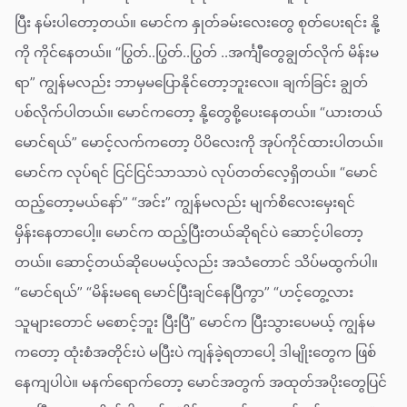
ပြီး နမ်းပါတော့တယ်။ မောင်က နှုတ်ခမ်းလေးတွေ စုတ်ပေးရင်း နို့
ကို ကိုင်နေတယ်။ “ပြွတ်..ပြွတ်..ပြွတ် ..အင်္ကျီတွေချွတ်လိုက် မိန်းမ
ရာ” ကျွန်မလည်း ဘာမှမပြောနိုင်တော့ဘူးလေ။ ချက်ခြင်း ချွတ်
ပစ်လိုက်ပါတယ်။ မောင်ကတော့ နို့တွေစို့ပေးနေတယ်။ “ယားတယ်
မောင်ရယ်” မောင့်လက်ကတော့ ပိပိလေးကို အုပ်ကိုင်ထားပါတယ်။
မောင်က လုပ်ရင် ငြင်ငြင်သာသာပဲ လုပ်တတ်လေ့ရှိတယ်။ “မောင်
ထည့်တော့မယ်နော်” “အင်း” ကျွန်မလည်း မျက်စိလေးမှေးရင်
မှိန်းနေတာပေါ့။ မောင်က ထည့်ပြီးတယ်ဆိုရင်ပဲ ဆောင့်ပါတော့
တယ်။ ဆောင့်တယ်ဆိုပေမယ့်လည်း အသံတောင် သိပ်မထွက်ပါ။
“မောင်ရယ်” “မိန်းမရေ မောင်ပြီးချင်နေပြီကွာ” “ဟင့်တွေ့လား
သူများတောင် မစောင့်ဘူး ပြီးပြီ” မောင်က ပြီးသွားပေမယ့် ကျွန်မ
ကတော့ ထုံးစံအတိုင်းပဲ မပြီးပဲ ကျန်ခဲ့ရတာပေါ့ ဒါမျိုးတွေက ဖြစ်
နေကျပါပဲ။ မနက်ရောက်တော့ မောင်အတွက် အထုတ်အပိုးတွေပြင်