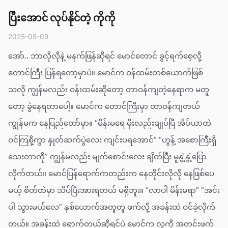
ပြီးအောင် လုပ်နိုင်တဲ့ ကိုကို
2025-05-09
အော်.. ဘာလိုလိုနဲ့ မနက်ဖြန်ဆိုရင် မောင်တောင် ခွင့်ရက်စေ့လို့
တောင်ကြီး ပြန်ရတော့မှာပဲ။ မောင်က ဝန်ထမ်းတစ်ယောက်ဖြစ်
သလို ကျွန်မလည်း ဝန်းထမ်းဆိုတော့ တာဝန်ကျတဲ့နေရာက မတူ
တော့ ခွဲနေရတာပေါ့။ မောင်က တောင်ကြီးမှာ တာဝန်ကျတယ်
ကျွန်မက နေပြည်တော်မှာ။ “မိန်းမရေ မိုးလည်းချုပ်ပြီ အိပ်ယာထဲ
ဝင်ကြစို့ကွာ နှုတ်ဆက်ပွဲလေး ကျင်းပရအောင်” “ဟွန့် အစောကြီးရှိ
သေးတာကို” ကျွန်မလည်း မျက်စောင်းလေး ချိတ်ပြီး မူနွဲ့နွဲ့ပြော
လိုက်တယ်။ မောင်ပြန်ရောက်ကတည်းက နေတိုင်းလိုလို နေဖြစ်ပေ
မယ့် စိတ်ထဲမှာ သိပ်ပြီးအားရတယ် မရှိဘူး။ “လာပါ မိန်းမရာ” “အင်း
ပါ သွားမယ်လေ” နှစ်ယောက်အတူတူ ဖက်လို့ အခန်းထဲ ဝင်ခဲ့လိုက်
တယ်။ အခန်းထဲ ရောက်တယ်ဆိုရင်ပဲ မောင်က လူကို အတင်းဖက်