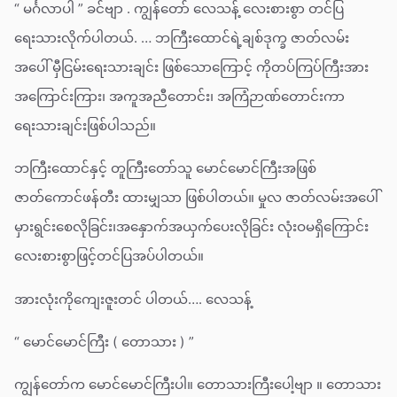
“ မင်္ဂလာပါ ” ခင်ဗျာ . ကျွန်တော် လေသန့် လေးစားစွာ တင်ပြ
ရေးသားလိုက်ပါတယ်. … ဘကြီးထောင်ရဲ့ချစ်ဒုက္ခ ဇာတ်လမ်း
အပေါ် မှီငြမ်းရေးသားချင်း ဖြစ်သောကြောင့် ကိုတပ်ကြပ်ကြီးအား
အကြောင်းကြား၊ အကူအညီတောင်း၊ အကြံဉာဏ်တောင်းကာ
ရေးသားချင်းဖြစ်ပါသည်။
ဘကြီးထောင်နှင့် တူကြီးတော်သူ မောင်မောင်ကြီးအဖြစ်
ဇာတ်ကောင်ဖန်တီး ထားမျှသာ ဖြစ်ပါတယ်။ မှုလ ဇာတ်လမ်းအပေါ်
မှားရွင်းစေလိုခြင်း၊အနှောက်အယှက်ပေးလိုခြင်း လုံးဝမရှိကြောင်း
လေးစားစွာဖြင့်တင်ပြအပ်ပါတယ်။
အားလုံးကိုကျေးဇူးတင် ပါတယ်…. လေသန့်
“ မောင်မောင်ကြီး ( တောသား ) ”
ကျွန်တော်က မောင်မောင်ကြီးပါ။ တောသားကြီးပေါ့ဗျာ ။ တောသား