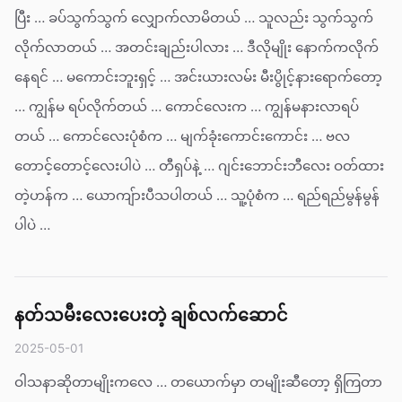
ပြီး … ခပ်သွက်သွက် လျှောက်လာမိတယ် … သူလည်း သွက်သွက်
လိုက်လာတယ် … အတင်းချည်းပါလား … ဒီလိုမျိုး နောက်ကလိုက်
နေရင် … မကောင်းဘူးရှင့် … အင်းယားလမ်း မီးပွိုင့်နားရောက်တော့
… ကျွန်မ ရပ်လိုက်တယ် … ကောင်လေးက … ကျွန်မနားလာရပ်
တယ် … ကောင်လေးပုံစံက … မျက်ခုံးကောင်းကောင်း … ဗလ
တောင့်တောင့်လေးပါပဲ … တီရှပ်နဲ့ … ဂျင်းဘောင်းဘီလေး ဝတ်ထား
တဲ့ဟန်က … ယောကျ်ားပီသပါတယ် … သူ့ပုံစံက … ရည်ရည်မွန်မွန်
ပါပဲ …
နတ်သမီးလေးပေးတဲ့ ချစ်လက်ဆောင်
2025-05-01
ဝါသနာဆိုတာမျိုးကလေ … တယောက်မှာ တမျိုးဆီတော့ ရှိကြတာ