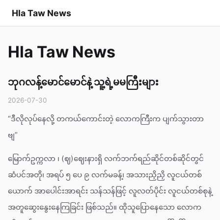
Hla Taw News
Hla Taw News
ဘုဂလန့်မောင်မောင်နဲ့ သူ့ရဲ့မမကြီးများ
2026-07-30
“ဒီလိုလုပ်နေလို့ တကယ်ကောင်းတဲ့ လောကကြီးက ပျက်သွားတာ
ဗျ”
မြောက်ဥက္ကလာ ၊ (ဈ)ဈေးနားရှိ လက်ဘက်ရည်ဆိုင်တစ်ဆိုင်တွင်
ဆံပင်အတို၊ အရပ် ၅ ပေ ၉ လက်မခန့်၊ အသားညှိညှိ လူငယ်တစ်
ယောက် အာပေါင်းအာရင်း သန်သန်ဖြင့် လူလတ်ပိုင်း လူငယ်တစ်စုနဲ့
အတူဆွေးနွေးနေကြခြင်း ဖြစ်သည်။ ထိုသူပြောနေသော လောက