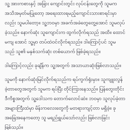
သူ့ အားကစားနှင့် အခြား ကျောင်းတွင်း လုပ်ငန်းတွေကို သူမက
အသိအမှတ်မပြုတော့ အရေးထားရမည့်ကျောင်းသားစာရင်းမှာ
လည်း သူမပါတော့။ သူ့ဘဝမှာ အခက်အခဲတွေတွေ့အောင် သူမလုပ်
ခဲ့သည်။ နောက်ဆုံး သူကျောင်းက ထွက်လိုက်ရသည် အထိ။ ထောင်
မကျ အောင် သူ့မှာ တပ်ထဲဝင်လိုက်ရသည်။ ဒါကြောင့်ပင် သူမ
သည် သူ၏ မနှစ်သက်ဆုံး တစ်ယောက် ဖြစ်ခဲ့ရသည်။
ဒါကြောင့်လည်း ခုချိန်က သူ့အတွက် အသာယာဆုံးဖြစ်လာသည်။
သူမကို နောက်ဆုံးမြင်လိုက်ရသည်က ရပ်ကွက်ရုံးမှာ။ သူကျူးလွန်
ခဲ့တာတွေအတွက် သူမက ရပ်ပြီး တိုင်ကြားနေသည်။ ပြန်တွေးတိုင်း
ဒီကိစ္စအတွက် သူ့ဒေါသက တောက်လောင်ဆဲ။ ဘဝမှာ သူလုပ်ခဲ့တာ
အများကြီးထဲမှာ မိန်းကလေးတွေကို မတရားကျင့်တာ မရှိခဲ့။ ခု
အခြေအနေကတော့ သူ မရည်ရွယ်သော်လည်း ဖြစ်လာခြင်း
ဖြစ်သည်။