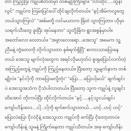
တာ ကြည့်ပြီး ကျုပ်စိတ်ထဲမှာ တစ်မျိုးကြီးဗျာ။ “လာထိုင်…..ထွန်း
လွင်” ကျုပ်က ကြမ်းပြင်ပေါ် ထိုင်ချလိုက်တယ်။ “နင့်အိမ်ကလူတွေ
ဘယ်သွားကြလဲ” “အစ်မတို့ လင်မယားက ခြံထဲ သွားကြတာ၊ ဟိုမှာ
သရက်သီးတွေ ခူးပြီး အုပ်နေတာ” သူတို့ခြံက ရွာအစွန်မှာပါ။
အတော်လေး ဝေးတယ်။ “အဖွားလေးရော…အေးသူ” အမေက သူ့
ညီမနဲ့ တွံတေးကို လိုက်သွားတာ နှစ်ရက်ရှိပြီ” စကားသာပြောနေ
တယ် အေးသူ မျက်လုံးတွေက အရင်လိုမဟုတ်ပဲ စူးရှပြောင်လက်တဲ့
အကြည့်တွေနဲ့ ကျုပ်ကို ကြည့်နေတယ်။ ပြီးတော့ သူ့မျက်နှာက တစ်
မျိုးပဲ။ “နင်ငါ့ကို ဘာပြောမလို့တုံး” “ပြော…..ပြောပါ့မယ်” ချက်ချင်း
ပဲ အေးသူအသံက ငိုသံပါလာတယ်။ ပြီးတော့ သူက ကျုပ်နဲ့ လူချင်း
ထိအောင် တိုးကပ်ပြီး ထိုင်လိုက်တယ်။ “နင့်…..နင့်သူငယ်ချင်း
ကျော်ဟိန်းလေ….ငါ့…ငါ့ကို ရက်စက်သွားတယ်….ဟင့်..ဟင့် ဟင့်”
ပြောလဲပြော ငိုလဲငိုနဲ့ အေးသူဟာ ကျုပ်ကို ဖက်ပြီး ငိုတော့တာပဲ။
ကျော်ဟိန်းနဲ့ သူမနဲ့ ကြိုက်နေတာ ကျုပ်သိတယ်။ အခု ကျော်ဟိန်း