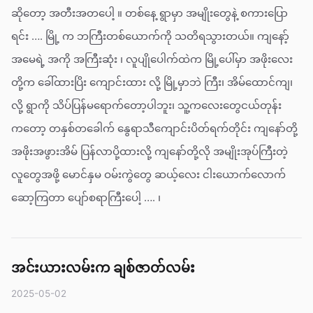
ဆိုတော့ အတီးအတပေါ့ ။ တစ်နေ့ ရွာမှာ အမျိုးတွေနဲ့ စကားပြော
ရင်း …. မြို့ က ဘကြီးတစ်ယောက်ကို သတိရသွားတယ်။ ကျနော့်
အမေရဲ့ အကို အကြီးဆုံး ၊ လူပျိုပေါက်ထဲက မြို့ပေါ်မှာ အဖိုးလေး
တို့က ခေါ်ထားပြိး ကျောင်းထား လို့ မြို့မှာဘဲ ကြီး၊ အိမ်ထောင်ကျ၊
လို့ ရွာကို သိပ်ပြန်မရောက်တော့ပါဘူး၊ သူ့ကလေးတွေငယ်တုန်း
ကတော့ တနှစ်တခေါက် နွေရာသီကျောင်းပိတ်ရက်တိုင်း ကျနော်တို့
အဖိုးအဖွားအိမ် ပြန်လာပို့ထားလို့ ကျနော်တို့လို အမျိုးအုပ်ကြီးတဲ့
လူတွေအဖို့ မောင်နှမ ဝမ်းကွဲတွေ ဆယ့်လေး ငါးယောက်လောက်
ဆော့ကြတာ ပျော်စရာကြီးပေါ့ …. ၊
အင်းယားလမ်းက ချစ်ဇာတ်လမ်း
2025-05-02