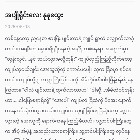
အပျိုရိုင်းလေး နုနုထွေး
2025-05-03
တစ်နေ့တော့ ညနေစာ စားပြီး ပျင်းတာနဲ့ ကျုပ် ရွာထဲ လျှောက်လာခဲ့
တယ်။ အချိန်က မှောင်ရီပျိုးနေတဲ့အချိန် တစ်နေရာ အရောက်မှာ
“ထွန်းလွင်….နင် ဘယ်သွားမလို့တုန်း” ကျုပ်လှည့်ကြည့်လိုက်တော့
ကျုပ်သူငယ်ချင်း အေးသူဆိုတဲ့ ကောင်မပေါ့။ သူက ခြံဝမှာ ရပ်နေ
တယ်။ ကျုပ်တို့ရွာက ရွာကြီးဖြစ်သလို အိမ်တိုင်းနီးပါး ခြံနဲ့ဝန်းနဲ့ နေ
ကြတာ။ “ငါလဲ ပျင်းတာနဲ့ ထွက်လာတာဟ” “ဒါဆို…အိမ်ထဲဝင်အုန်း
ဟာ…..ငါပြောစရာရှိလို့” “အေးပါ” ကျုပ်လဲ ခြံထဲကို မိအေး နောက်
ကနေ ဝင်လိုက်သွားတယ်။ ကျုပ်က လူပျိုဖြစ်နေပြီဆိုတော့ ရှေ့က
သွားတဲ့ အေးသူကို နောက်ကနေ ကြည့်မိတယ်။ သူ့တင်ပါးကြီးတွေ
က အိပဲ့ အိပဲ့နဲ့ အသည်းယားစရာကြီး။ သူ့တင်ပါးကြီးတွေ လှုပ်နေ