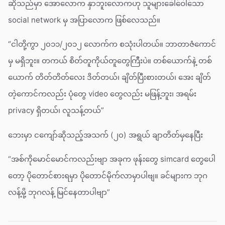
ဆိုသည်မှာ အောလောက နှာဘူးလောကဟု သူများခေါ်ဝေါ်သော
social network မှ အပြာလောက ဖြစ်လေသည်။
“ငါတို့ကွာ ၂၀၁၁/၂၀၁၂ လောက်က စသုံးပါတယ်။ ဘာတာဇံကောင်
မှ မရှိဘူး။ တကယ် စိတ်တူကိုယ်တူတွေကြီးပဲ။ တစ်ယောက်နဲ့ တစ်
ယောက် တိတ်တိတ်လေး ဒိတ်တယ်၊ ချိတ်ပြီးစားတယ်၊ အေး ချိတ်
တဲ့ကောင်ကလည်း ပုံတွေ video တွေလည်း မဖြန့်ဘူး၊ အရမ်း
privacy ရှိတယ်၊ လူသန့်တယ်”
ဘေးမှာ ငကျော်ဆိုသည့်အသက် (၂၀) အရွယ် ချာတိတ်မှနေပြီး
“အစ်ကိုမောင်မောင်ကလည်းဗျာ အခုက ဖုန်းတွေ simcard တွေပေါ
တော့ ပိုတောင်စားရမှာ ပိုတောင်မိုက်လာမှာပါဗျ။ ခင်များက ဘုဂ
လန့်မို့ ဘုဂလန့် မြင်နေတာပါဗျာ”