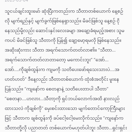
သူငယ်ချင်းထူးမော် ဆုံးပြီးကတည်းက သီတာတစ်ယောက် နေ့စဉ်
လို မျက်ရည်နှင့် မျက်ခွက်ဖြစ်နေရှာသည်။ မိခင်ဖြစ်သူ နေ့စဉ် ငို
နေသည်မို့လည်း ဆောင်းနှင်းလေးခမျာ အချော့ခံရမည့်အစား သူမ
ကပင် မိခင်ဖြစ်သူ သီတာကို ပြန်၍ ချော့မော့ရမလို ဖြစ်နေသည်။
အဆိုးဆုံးကား သီတာ အရက်သောက်တတ်လာ၏။ “သီတာ…
အရက်သောက်တတ်လာတာတော့ မကောင်းဘူး” “အော်…
အော်….ကိုချစ်ထွန်းက ကျမကို သတိပေးဖော်ရသေးသားပဲ….အ
ဟတ်ဟတ်” ဒီနေ့လည်း သီတာတစ်ယောက် ထုံးစံအတိုင်း မူးနေ
ပြန်သည်။ “ကျနော်က စေတနာနဲ့ သတိပေးတာပါ သီတာ”
“စေတနာ….ဟလား…သီတာ့ကို ရှင်ဘယ်လောက်အထိ နားလည်
ထားသလဲ ကိုချစ်ကို” မှေးစင်းထားသော မျက်တောင်ကော့ကြီးများ
ဖြင့် သီတာက ချစ်ထွန်းကို ခပ်ငေါ့ငေါ့မေးလိုက်သည်။ “ကျနော်က
သီတာတို့လို ပညာတတ် တစ်ယောက်မဟုတ်ပါဘူး သီတာ…ရှင်းရှင်း