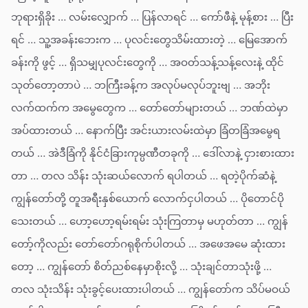
ဘုရားရှိခိုး … လမ်းလျှောက် … ပြန်လာရင် … ကော်ဖီနဲ့ မုန့်စား … ပြီး
ရင် … သူ့အခန်းဘေးက … ပုလင်းတွေသိမ်းထားတဲ့ … မြေအောက်
ခန်းကို ဖွင့် … ရှိသမျှပုလင်းတွေကို … အဝတ်သန့်သန့်လေးနဲ့ ထိုင်
သုတ်တော့တာပဲ … ဘကြီးခန့်က အလုပ်မလုပ်ဘူးဗျ … အဘိုး
လက်ထက်က အမွေတွေက … တော်တော်များတယ် … ဘဏ်ထဲမှာ
အပ်ထားတယ် … နောက်ပြီး အင်းယားလမ်းထဲမှာ ခြံတခြံအမွေရ
တယ် … အဲဒီခြံကို နိုင်ငံခြားကုမ္ပဏီတခုကို … ဒေါ်လာနဲ့ ငှားစားထား
တာ … တလ သိန်း သုံးဆယ်လောက် ရပါတယ် … ရတဲ့ပိုက်ဆံနဲ့
ကျွန်တော်တို့ တူအရီးနှစ်ယောက် လောက်ငှပါတယ် … ပိုတောင်ပို
သေးတယ် … ဟော့ဟော့ရမ်းရမ်း သုံးကြတာမှ မဟုတ်တာ … ကျွန်
တော့်ကိုလည်း တော်တော်ဂရုစိုက်ပါတယ် … အဖေအမေ ဆုံးထား
တော့ … ကျွန်တော် စိတ်ညစ်နေမှာစိုးလို့ … သုံးချင်တာသုံးဖို့ …
တလ သုံးသိန်း သုံးခွင့်ပေးထားပါတယ် … ကျွန်တော်က သိပ်မဝယ်