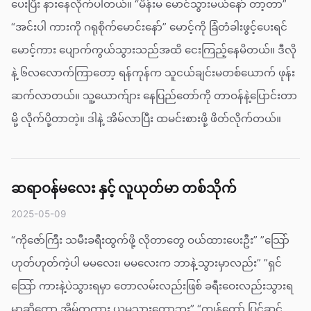
ပေးပြီး နားနေလိုက်ပါတယ်။ “မိန်းမ မောင်သွားမယ်နော် တာ့တာ”
“အင်းပါ ကားကို ဂရုစိုက်မောင်းနော်” မောင့်ကို ခြံတံခါးဖွင့်ပေးရင်
မောင့်ကား ပျောက်ကွယ်သွားသည်အထိ ငေးကြည့်နေမိတယ်။ ဒီလို
နဲ့ ၆လ‌လောက်ကြာတော့ ရန်ကုန်က သူငယ်ချင်းမတစ်ယောက် ဖုန်း
ဆက်လာတယ်။ သူ့ယောက်ျား နေပြည်တော်ကို တာဝန်နဲ့ပြောင်းတာ
မို့ လိုက်ပို့တာတဲ့။ ဒါနဲ့ အိမ်လာပြီး ထမင်းစားဖို့ ဖိတ်လိုက်တယ်။
ဆရာဝန်မလေး နှင့် လူယုတ်မာ တစ်သိုက်
2025-05-09
“ကိုဇော်ကြီး သမီးခရီးထွက်ဖို့ လိုတာတွေ ဝယ်ထားပေးဦး” ”သြော်
ဟုတ်ဟုတ်ကဲ့ပါ မမလေး၊ မမလေးက ဘာနဲ့သွားမှာလည်း” ”ရှင်
သြော် ကားနဲ့ပဲသွားရမှာ တောလမ်းလည်းဖြစ် ခရီးဝေးလည်းသွားရ
မှာဆိုတော့ အိမ်ကကား ယူမသွားတော့ဘူး” “ကျွန်တော် ပြင်ဆင်