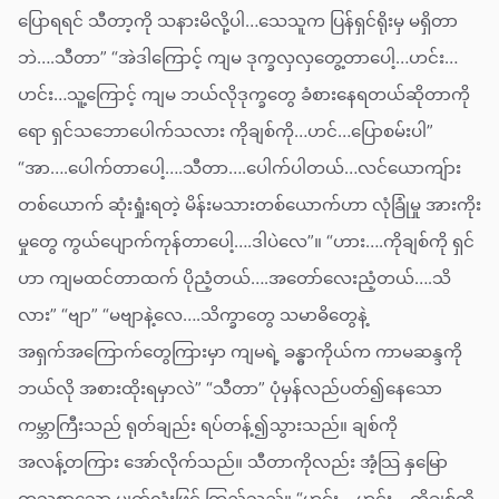
ပြောရရင် သီတာ့ကို သနားမိလို့ပါ…သေသူက ပြန်ရှင်ရိုးမှ မရှိတာ
ဘဲ….သီတာ” “အဲဒါကြောင့် ကျမ ဒုက္ခလှလှတွေ့တာပေါ့…ဟင်း…
ဟင်း…သူ့ကြောင့် ကျမ ဘယ်လိုဒုက္ခတွေ ခံစားနေရတယ်ဆိုတာကို
ရော ရှင်သဘောပေါက်သလား ကိုချစ်ကို…ဟင်…ပြောစမ်းပါ”
“အာ….ပေါက်တာပေါ့….သီတာ….ပေါက်ပါတယ်…လင်ယောကျ်ား
တစ်ယောက် ဆုံးရှုံးရတဲ့ မိန်းမသားတစ်ယောက်ဟာ လုံခြုံမှု အားကိုး
မှုတွေ ကွယ်ပျောက်ကုန်တာပေါ့….ဒါပဲလေ”။ “ဟား….ကိုချစ်ကို ရှင်
ဟာ ကျမထင်တာထက် ပိုညံ့တယ်….အတော်လေးညံ့တယ်….သိ
လား” “ဗျာ” “မဗျာနဲ့လေ….သိက္ခာတွေ သမာဓိတွေနဲ့
အရှက်အကြောက်တွေကြားမှာ ကျမရဲ့ ခန္ဓာကိုယ်က ကာမဆန္ဒကို
ဘယ်လို အစားထိုးရမှာလဲ” “သီတာ” ပုံမှန်လည်ပတ်၍နေသော
ကမ္ဘာကြီးသည် ရုတ်ချည်း ရပ်တန့်၍သွားသည်။ ချစ်ကို
အလန့်တကြား အော်လိုက်သည်။ သီတာကိုလည်း အံ့သြ နှမြော
တသစွာသော မျက်လုံးဖြင့် ကြည့်သည်။ “ဟင်း….ဟင်း….ကိုချစ်ကို