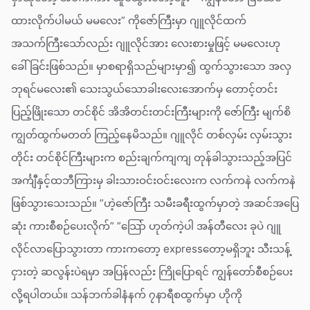
ထားလိုက်ပါမယ် မမလေး” ကိုဇော်ကြီးမှာ ဂျူလိုင်ထက်
အသက်ကြီးသော်လည်း ဂျူလိုင်အား လေးစားမှုဖြင့် မမလေးဟု
ခေါ်ခြင်းဖြစ်သည်။ မှာစရာရှိသည်များမှာ၍ ထွက်သွားသော အလှ
ဘုရင်မလေး၏ သေးသွယ်သောခါးလေးအောက်မှ တောင့်တင်း
ပြည့်ဖြိုးသော တင်စိုင် အိအိတင်းတင်းကြီးများကို ဇော်ကြီး မျက်စိ
ကျွတ်ထွက်မတတ် ကြည့်နေမိသည်။ ဂျူလိုင် တစ်လှမ်း လှမ်းသွား
တိုင်း တင်စိုင်ကြီးများက စည်းချက်ကျကျ တုန်ခါသွားသည့်အပြင်
အင်္ကျီနှင့်ထဘီကြားမှ ခါးသားဝင်းဝင်းလေးက လက်ကနဲ လက်ကနဲ
ဖြစ်သွားသေးသည်။ ”ဟဲ့ဇော်ကြီး သမီးခရီးထွက်မှာတဲ့ အဆင်အပြေ
ဆုံး ကားစီစဉ်ပေးလိုက်” ”သြော် ဟုတ်ကဲ့ပါ အန်တီလေး ခုပဲ ဂျူ
လိုင်လာပြောသွားတာ ကားကတော့ expressတော့မရှိဘူး သီးသန့်
ငှားတဲ့ ဆလွန်းပဲရမှာ အပြန်လည်း ကြိုပြောရင် ကျွန်တော်စီစဉ်ပေး
လို့ရပါတယ်။ သန်ဘက်ခါနံနက် ၇နာရီစထွက်မှာ ဟိုကို