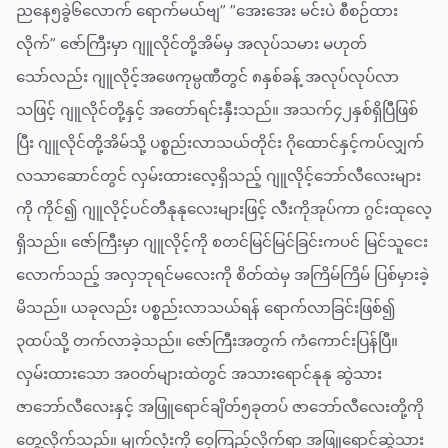
ညနေ၅ခွဲ၆လောက် ရောက်မယ်ဗျ” ”အေးအေး မင်းပဲ စီစဉ်ထား
လိုက်” ဇော်ကြီးမှာ ဂျူလိုင်တို့အိမ်မှ အလုပ်သမား မဟုတ်
သော်လည်း ဂျူလိုင့်အဖေကုမ္ပဏီတွင် ၈နှစ်ခန့် အလုပ်လုပ်လာ
သဖြင့် ဂျူလိုင်တို့နှင့် အတော်ရင်းနှီးသည်။ အသက်၄၂နှစ်ရှိပြီဖြစ်
ပြီး ဂျူလိုင်တို့အိမ်သို့ ပစ္စည်းလာသယ်တိုင်း ဂိုထောင်နှင့်ကပ်လျှက်
လသာဆောင်တွင် လှမ်းထားလေ့ရှိသည့် ဂျူလိုင့်ဘော်လီလေးများ
ကို ကိုင်၍ ဂျူလိုင့်ပင်တီနုနုလေးများဖြင့် လီးကိုအုပ်ကာ ဂွင်းထုလေ့
ရှိသည်။ ဇော်ကြီးမှာ ဂျူလိုင့်ကို စတင်မြင်မြင်ခြင်းကပင် မြင်သူငေး
လောက်သည့် အလှဘုရင်မလေးကို စိတ်ထဲမှ အကြိမ်ကြိမ် ပြစ်မှားခဲ့
မိသည်။ ယခုလည်း ပစ္စည်းလာသယ်ရန် ရောက်လာခြင်းဖြစ်၍
၃ထပ်သို့ တက်လာခဲ့သည်။ ဇော်ကြီးအတွက် ကံကောင်းပြန်ပြီ။
လှမ်းထားသော အဝတ်များထဲတွင် အသားရောင်နုနု ဆွဲသား
ဇာဘော်လီလေးနှင့် အဖြူရောင်ချိတ်၅ခုတပ် ဇာဘော်လီလေးတို့ကို
တွေ့လိုက်သည်။ မျက်လုံးကို ဝေ့ကြည့်လိုက်ရာ အဖြူရောင်ဆွဲသား