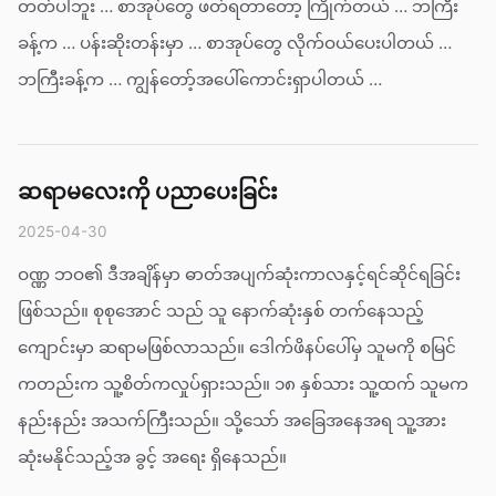
တတ်ပါဘူး … စာအုပ်တွေ ဖတ်ရတာတော့ ကြိုက်တယ် … ဘကြီး
ခန့်က … ပန်းဆိုးတန်းမှာ … စာအုပ်တွေ လိုက်ဝယ်ပေးပါတယ် …
ဘကြီးခန့်က … ကျွန်တော့်အပေါ်ကောင်းရှာပါတယ် …
ဆရာမလေးကို ပညာပေးခြင်း
2025-04-30
ဝဏ္ဏ ဘဝ၏ ဒီအချိန်မှာ ဓာတ်အပျက်ဆုံးကာလနှင့်ရင်ဆိုင်ရခြင်း
ဖြစ်သည်။ စုစုအောင် သည် သူ နောက်ဆုံးနှစ် တက်နေသည့်
ကျောင်းမှာ ဆရာမဖြစ်လာသည်။ ဒေါက်ဖိနပ်ပေါ်မှ သူမကို စမြင်
ကတည်းက သူ့စိတ်ကလှုပ်ရှားသည်။ ၁၈ နှစ်သား သူ့ထက် သူမက
နည်းနည်း အသက်ကြီးသည်။ သို့သော် အခြေအနေအရ သူ့အား
ဆုံးမနိုင်သည့်အ ခွင့် အရေး ရှိနေသည်။