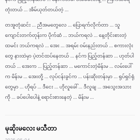
တုံးတယ် … အိမ်ယုတ်တယ်တဲ့ …
တအူတုံဆင်း … ညီအမတွေလေ … ပြောရက်လိုက်တာ … သူ
ကျောင်းတက်တုန်းက ပိုက်ဆံ … ဘယ်ကရလဲ … နေ့တိုင်းစားတဲ့
ထမင်း ဘယ်ကရလဲ … အေး … အရမ်း ဝမ်းနည်းတယ် … စကားလုံး
တွေ နားထဲမှာ ပဲ့တင်ထပ်နေတယ် … နင်က ပြည့်တန်ဆာ … ဟုတ်ပါ
တယ် … အေးက … ပြည့်တန်ဆာ … မကောင်းတဲ့မိန်းမ … လမ်းပေါ်
က မိန်းမ … အေးတို့ … လုပ်ငန်းခွင်က … ပန်းဆိုးတန်းမှာ … ရုပ်ရှင်ရုံ
တွေမှာ … ဟိုရပ် … ဒီငေး … ဟိုလူခေါ် … ဒီလူချ … အသွေးအသား
ကို … ခပ်ပေါပေါနဲ့ ရောင်းစားနေတဲ့ … မိန်းမ …
မုဆိုးမလေး မသီတာ
2025-05-04