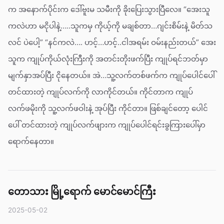
က အနောက်ပိုင်းက ဒေါ်ဗူးမ သမီးကို ခိုးပြေးသွားပြီလေ။ “အေးသူ
ကလဲဟာ မငိုပါနဲ့…..သူကမှ ကိုယ့်ကို မချစ်တာ…ဂျင်းစိမ်းနဲ့ မိတ်သ
လင် ပဲပေါ့” “နင်ကလဲ…. ဟင့်…ဟင့်..ငါအရမ်း ဝမ်းနည်းတယ်” အေး
သူက ကျုပ်ကိုယ်လုံးကြီးကို အတင်းတိုးဖက်ပြီး ကျုပ်ရင်ဘတ်မှာ
မျက်နှာအပ်ပြီး ငိုနေတယ်။ အဲ…သူ့လက်တစ်ဖက်က ကျုပ်ပေါင်ပေါ်
တင်ထားတဲ့ ကျုပ်လက်ကို လာကိုင်တယ်။ ကိုင်တာက ကျုပ်
လက်ဖမိုးကို သူ့လက်ဖဝါးနဲ့ အုပ်ပြီး ကိုင်တာ။ ဖြစ်ချင်တော့ ပေါင်
ပေါ် တင်ထားတဲ့ ကျုပ်လက်ဖျားက ကျုပ်ပေါင်ရင်းခွကြားပေါ်မှာ
ရောက်နေတာ။
တောသား မြို့ရောက် မောင်မောင်ကြီး
2025-05-02