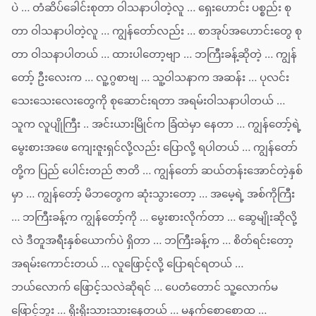
ပဲ … တံဆိပ်ခေါင်းစုတာ ဝါသနာပါတဲ့လူ … ရှေးဟောင်း ပစ္စည်း စု
တာ ဝါသနာပါတဲ့လူ … ကျွန်တော်လည်း … စာအုပ်အဟောင်းတွေ စု
တာ ဝါသနာပါတယ် … ထားပါတော့ဗျာ … ဘကြီးခန့်ဆိုတဲ့ … ကျွန်
တော့် ဦးလေးက … လူ့ဂွစာဗျ … သူ့ဝါသနာက အဆန်း … ပုလင်း
သေးသေးလေးတွေကို စုဆောင်းရတာ အရမ်းဝါသနာပါတယ် …
သူက လူပျိုကြီး .. အင်းယားမြိုင်က ခြံထဲမှာ နေတာ … ကျွန်တော့်ရဲ့
မွေးစားအဖေ ကျေးဇူးရှင်လို့လည်း ပြောလို့ ရပါတယ် … ကျွန်တော်
တို့က ပြည် ပေါင်းတည် ဇာတိ … ကျွန်တော် ဆယ်တန်းအောင်တဲ့နှစ်
မှာ … ကျွန်တော့် မိဘတွေက ဆုံးသွားတော့ … အမေ့ရဲ့ အစ်ကိုကြီး
… ဘကြီးခန့်က ကျွန်တော့်ကို … မွေးစားလိုက်တာ … ဆွေမျိုးဆိုလို့
လဲ ဒီတူအရီးနှစ်ယောက်ပဲ ရှိတာ … ဘကြီးခန့်က … စိတ်ရင်းတော့
အရမ်းကောင်းတယ် … လူဖြောင့်လို့ ပြောရင်ရတယ် …
ဘယ်လောက် ဖြောင့်သလဲဆိုရင် … ပေတံတောင် သူ့လောက်မ
ဖြောင့်ဘူး … ရိုးရိုးသားသားနေတယ် … မနက်စောစောထ …