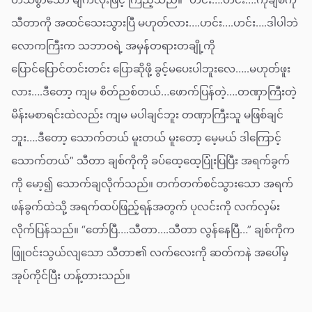
သီတာကို အထင်သေးသွားပြီ မဟုတ်လား….ဟင်း….ဟင်း….ဒါပါဘဲ
လောကကြီးက သဘာဝရဲ့ အမှန်တရားတချို့ကို
ပြောင်ပြောင်တင်းတင်း ပြောဆိုဖို့ ခွင့်မပေးပါဘူးလေ…..မဟုတ်ဖူး
လား….ဒီတော့ ကျမ စိတ်ညစ်တယ်…ဖောက်ပြန်တဲ့….တဏှာကြီးတဲ့
မိန်းမစာရင်းထဲလည်း ကျမ မပါချင်ဘူး တဏှာကြီးသူ မဖြစ်ချင်
ဘူး….ဒီတော့ သောက်တယ် မူးတယ် မူးတော့ မေ့မယ် ဒါကြောင့်
သောက်တယ်” သီတာ ချစ်ကိုကို ခပ်ထေ့ထေ့ပြုံးပြပြီး အရက်ခွက်
ကို မော့၍ သောက်ချလိုက်သည်။ တက်တက်စင်သွားသော အရက်
ဖန်ခွက်ထဲသို့ အရက်ထပ်ဖြည့်ရန်အတွက် ပုလင်းကို လက်လှမ်း
လိုက်ပြန်သည်။ “တော်ပြီ….သီတာ….သီတာ လွန်နေပြီ…” ချစ်ကိုက
ဖြူဝင်းသွယ်လျသော သီတာ၏ လက်လေးကို ဆတ်ကနဲ အပေါ်မှ
အုပ်ကိုင်ပြီး ဟန့်တားသည်။