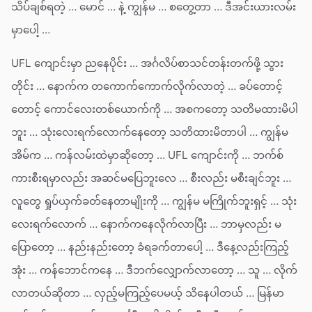
သိပ်ချစ်ရတဲ့ … မောင် … နဲ့ ကျွန်မ … စတွေ့တာ … ဒီအင်းယားလမ်း
မှာပေါ့ …
UFL ကျောင်းမှာ ညနေပိုင်း … အင်္ဂလိပ်စာသင်တန်းတက်ဖို့ သွား
တိုင်း … နောက်က တကောက်ကောက်လိုက်လာတဲ့ … ခပ်တောင့်
တောင့် ကောင်လေးတစ်ယောက်ကို … အစကတော့ သတိမထားမိပါ
ဘူး … သုံးလေးရက်လောက်နေတော့ သတိထားမိတာပါ … ကျွန်မ
အိမ်က … ကန်လမ်းထဲမှာဆိုတော့ … UFL ကျောင်းကို … ဘက်စ်
ကားစီးရမှာလည်း အဆင်မပြေဘူးလေ … စီးလည်း မစီးချင်ဘူး …
လူတွေ ရှုပ်ယှက်ခတ်နေတာမျိုးကို … ကျွန်မ မကြိုက်ဘူးရှင့် … သုံး
လေးရက်လောက် … နောက်ကနေလိုက်လာပြီး … ဘာမှလည်း မ
ပြောတော့ … နည်းနည်းတော့ ခံရခက်တာပေါ့ … ဒီနေ့လည်းကြည့်
အုံး … ကန်ဘောင်ကနေ … ဒီဘက်လျှောက်လာတော့ … သူ … လိုက်
လာတယ်ဆိုတာ … လှည့်မကြည့်ပေမယ့် သိနေပါတယ် … မြန်မာ