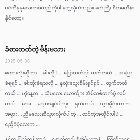
ပင်တီနုနုလေးတစ်ထည်ကိုပါ တွေ့လိုက်သည်။ ဇော်ကြီး စိတ်မထိန်း
နိုင်တော့။
ခံစားတတ်တဲ့ မိန်းမသား
2025-05-08
စကားလုံးဆိုတာ … ဓါးလိုပဲ … ပြောတတ်ရင် ထက်တယ် … အပြော
ခံရရင် … ဓါးထိုးခံရသလို … နှလုံးသွေးစိမ်းရှင်ရှင် … ထွက်တတ်
တယ် … ဟိုနေ့က … ညီမလေး ယောက်ျား အိမ်သစ်တက်ပွဲ လုပ်
တယ် … အေး … မသွားချင်ပါဘူး … ရှက်တယ် … သွားခိုင်းတာက …
အဖွား … ညီမလေးဆီသွားလိုက်ပါတဲ့ … ထင်တဲ့အတိုင်းပါပဲ …
ဧည့်ခံပုံလေးက …
နင်က ပြည့်တန်ဆာပဲ … နောက်တခါ ဒီအိမ်မလာနဲ့ … ကြက်သရေ